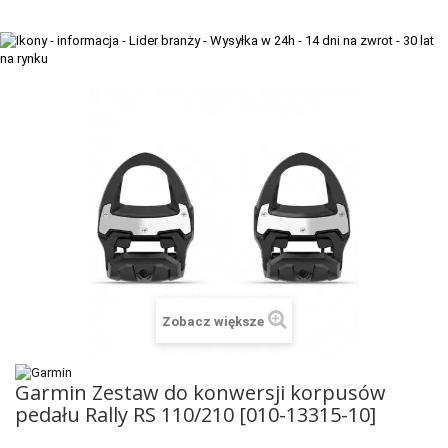
+
TACX
ELITE
+
SUUNTO
+
POLAR
+
RAM MOUNTS
+
COROS
VOSTOK EUROPE ZEGARKI
VICTORINOX ZEGARKI
Zobacz większe
WENGER ZEGARKI
ORIENT ZEGARKI
Garmin Zestaw do konwersji korpusów
pedału Rally RS 110/210 [010-13315-10]
OBAKU DENMARK ZEGARKI