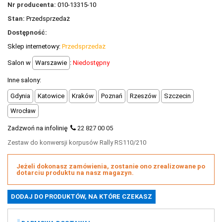
Nr producenta:
010-13315-10
POLECANE PRODUKTY
Stan:
Przedsprzedaż
+
PROMOCJE
Dostępność:
+
OUTLET
Sklep internetowy:
Przedsprzedaż
Salon w
Warszawie
:
Niedostępny
+
WYPRZEDAŻ
Inne salony:
Gdynia
Katowice
Kraków
Poznań
Rzeszów
Szczecin
Wrocław
Zadzwoń na infolinię
22 827 00 05
Zestaw do konwersji korpusów Rally RS110/210
Jeżeli dokonasz zamówienia, zostanie ono zrealizowane po
dotarciu produktu na nasz magazyn.