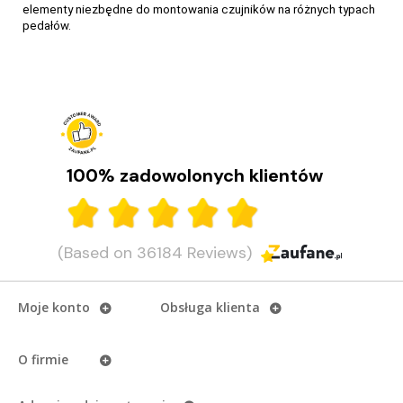
elementy niezbędne do montowania czujników na różnych typach
pedałów.
Wiele rowerów, jeden pomiar mocy. Garmin Rally
110 i 210
Garmin Rally 110 i 210 to pedały z miernikiem mocy. Poznaj ich
najważniejsze funkcje, różnice i wybierz model dla siebie.
100% zadowolonych klientów
CZYTAJ DALEJ
(Based on 36184 Reviews)
Moje konto
Obsługa klienta
O firmie