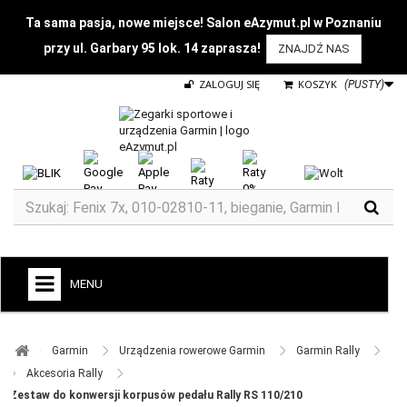
Ta sama pasja, nowe miejsce! Salon eAzymut.pl w Poznaniu
przy ul. Garbary 95 lok. 14 zaprasza!
ZNAJDŹ NAS
ZALOGUJ SIĘ
KOSZYK
(PUSTY)
MENU
+
GARMIN
Garmin ​
Urządzenia rowerowe Garmin ​
Garmin Rally ​
ZEGARKI DO BIEGANIA
Akcesoria Rally ​
Zestaw do konwersji korpusów pedału Rally RS 110/210
ZEGARKI DLA DZIECI GARMIN