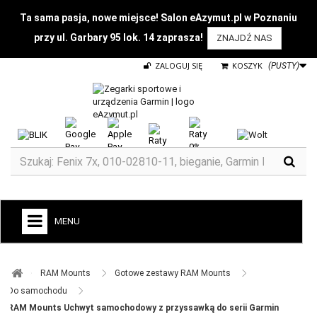
Ta sama pasja, nowe miejsce! Salon eAzymut.pl w Poznaniu
przy ul. Garbary 95 lok. 14 zaprasza!
ZNAJDŹ NAS
ZALOGUJ SIĘ
KOSZYK
(PUSTY)
MENU
+
GARMIN
RAM Mounts ​
Gotowe zestawy RAM Mounts ​
ZEGARKI DO BIEGANIA
Do samochodu ​
RAM Mounts Uchwyt samochodowy z przyssawką do serii Garmin
ZEGARKI DLA DZIECI GARMIN