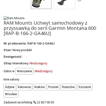
POLECANE PRODUKTY
+
PROMOCJE
+
RAM Mounts Uchwyt samochodowy z
OUTLET
przyssawką do serii Garmin Montana 600
+
WYPRZEDAŻ
[RAP-B-166-2-GA46U]
Nr producenta:
RAP-B-166-2-GA46U
Stan:
Nowy produkt
Dostępność:
Sklep internetowy:
Niedostępny
Salon w
Warszawie
:
Niedostępny
Inne salony:
Gdynia
Katowice
Kraków
Poznań
Rzeszów
Szczecin
Wrocław
Zadzwoń na infolinię
22 827 00 05