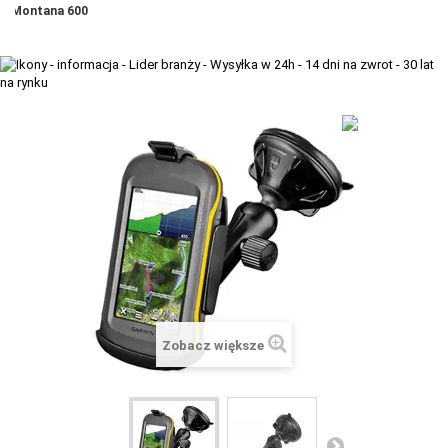
Montana 600
+
TACX
ELITE
+
SUUNTO
+
POLAR
+
RAM MOUNTS
+
COROS
VOSTOK EUROPE ZEGARKI
VICTORINOX ZEGARKI
WENGER ZEGARKI
Zobacz większe
ORIENT ZEGARKI
OBAKU DENMARK ZEGARKI