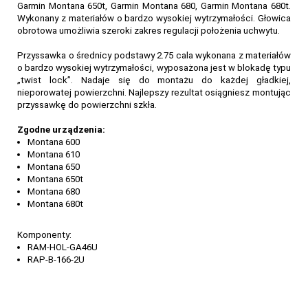
Garmin Montana 650t, Garmin Montana 680, Garmin Montana 680t.
Wykonany z materiałów o bardzo wysokiej wytrzymałości. Głowica
obrotowa umożliwia szeroki zakres regulacji położenia uchwytu.
Przyssawka o średnicy podstawy 2.75 cala wykonana z materiałów
o bardzo wysokiej wytrzymałości, wyposażona jest w blokadę typu
„twist lock”. Nadaje się do montażu do każdej gładkiej,
nieporowatej powierzchni. Najlepszy rezultat osiągniesz montując
przyssawkę do powierzchni szkła.
Zgodne urządzenia:
Montana 600
Montana 610
Montana 650
Montana 650t
Montana 680
Montana 680t
Komponenty:
RAM-HOL-GA46U
RAP-B-166-2U