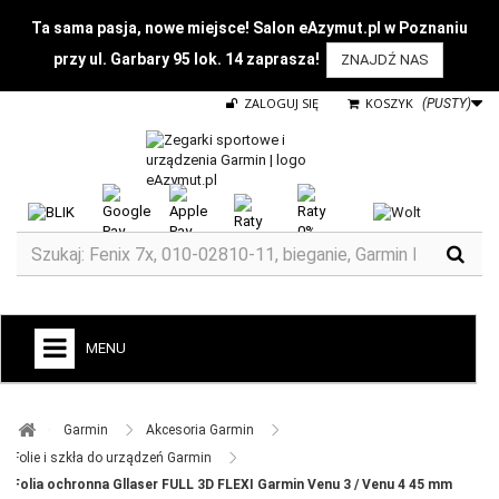
Ta sama pasja, nowe miejsce! Salon eAzymut.pl w Poznaniu
przy ul. Garbary 95 lok. 14 zaprasza!
ZNAJDŹ NAS
ZALOGUJ SIĘ
KOSZYK
(PUSTY)
MENU
+
GARMIN
Garmin ​
Akcesoria Garmin ​
ZEGARKI DO BIEGANIA
Folie i szkła do urządzeń Garmin ​
Folia ochronna Gllaser FULL 3D FLEXI Garmin Venu 3 / Venu 4 45 mm
ZEGARKI DLA DZIECI GARMIN