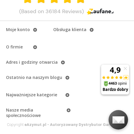
(Based on 36184 Reviews)
Moje konto
Obsługa klienta
O firmie
Adres i godziny otwarcia
Ostatnio na naszym
blogu
Najważniejsze kategorie
Nasze media
społecznościowe
Copyright
eAzymut.pl - Autoryzowany Dystrybutor Garmin
2026.