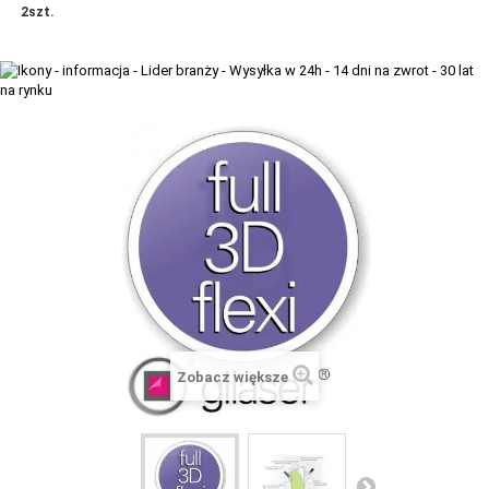
- 2szt.
+
TACX
ELITE
+
SUUNTO
+
POLAR
+
RAM MOUNTS
+
COROS
VOSTOK EUROPE ZEGARKI
VICTORINOX ZEGARKI
WENGER ZEGARKI
Zobacz większe
ORIENT ZEGARKI
OBAKU DENMARK ZEGARKI