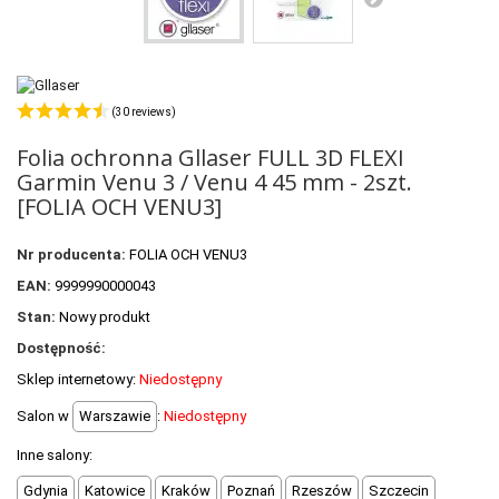
POLECANE PRODUKTY
+
PROMOCJE
+
OUTLET
(30 reviews)
+
WYPRZEDAŻ
Folia ochronna Gllaser FULL 3D FLEXI
Garmin Venu 3 / Venu 4 45 mm - 2szt.
[FOLIA OCH VENU3]
Nr producenta:
FOLIA OCH VENU3
EAN:
9999990000043
Stan:
Nowy produkt
Dostępność:
Sklep internetowy:
Niedostępny
Salon w
Warszawie
:
Niedostępny
Inne salony:
Gdynia
Katowice
Kraków
Poznań
Rzeszów
Szczecin