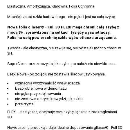
Elastyczna, Amortyzująca, Klarowna, Folia Ochronna.
Mocniejsza od szkła hartowanego - nie pęka i jest na całą szybę.
Nowa folia gllaser® - Full 3D FLEXI mega chroni całą szybę z
mocą 3H, sprawdzona na setkach tysięcy wyświetlaczy.
Folia na całą powierzchnię szkła wyświetlacza urządzenia.
Twarda - ale elastyczna, nie zawija się, nie odstaje i mocno chroni w
3H.
SuperClear - przezroczysta jak szyba, po nałożeniu niewidoczna.
Bezklejowa - po zdjęciu nie zostawia śladów użytkowania.
wzmacnia wytrzymałość wyświetlacza
bezproblemowa w demontażu
nie pęka przy zdejmowaniu
nie zostawia ostrych krawędzi, jak szkło
przejrzysta
FLEXI - elastyczna, obejmuje całą szybę, łącznie z zaokrągleniami
3D.
Nowoczesna produkcja daje idealne dopasowanie gllaser® - Full 3D