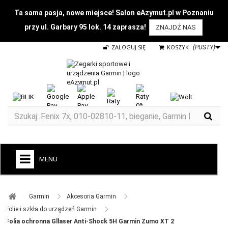
Ta sama pasja, nowe miejsce! Salon eAzymut.pl w Poznaniu
przy ul. Garbary 95 lok. 14 zaprasza!
ZNAJDŹ NAS
ZALOGUJ SIĘ
KOSZYK
(PUSTY)
MENU
+
GARMIN
Garmin ​
Akcesoria Garmin ​
ZEGARKI DO BIEGANIA
Folie i szkła do urządzeń Garmin ​
Folia ochronna Gllaser Anti-Shock 5H Garmin Zumo XT 2
ZEGARKI DLA DZIECI GARMIN