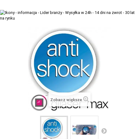
+
TACX
ELITE
+
SUUNTO
+
POLAR
+
RAM MOUNTS
+
COROS
VOSTOK EUROPE ZEGARKI
VICTORINOX ZEGARKI
Zobacz większe
WENGER ZEGARKI
ORIENT ZEGARKI
OBAKU DENMARK ZEGARKI