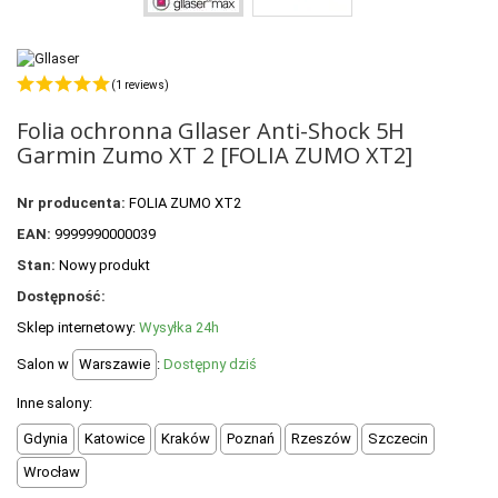
POLECANE PRODUKTY
+
PROMOCJE
(1 reviews)
+
OUTLET
Folia ochronna Gllaser Anti-Shock 5H
+
WYPRZEDAŻ
Garmin Zumo XT 2 [FOLIA ZUMO XT2]
Nr producenta:
FOLIA ZUMO XT2
EAN:
9999990000039
Stan:
Nowy produkt
Dostępność:
Sklep internetowy:
Wysyłka 24h
Salon w
Warszawie
:
Dostępny dziś
Inne salony:
Gdynia
Katowice
Kraków
Poznań
Rzeszów
Szczecin
Wrocław