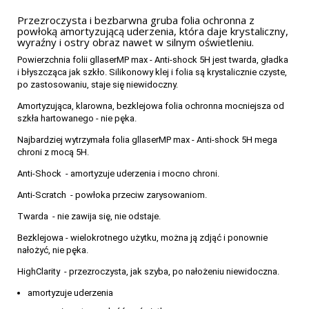
Przezroczysta i bezbarwna gruba folia ochronna z
powłoką amortyzującą uderzenia, która daje krystaliczny,
wyraźny i ostry obraz nawet w silnym oświetleniu.
Powierzchnia folii gllaserMP max - Anti-shock 5H jest twarda, gładka
i błyszcząca jak szkło. Silikonowy klej i folia są krystalicznie czyste,
po zastosowaniu, staje się niewidoczny.
Amortyzująca, klarowna, bezklejowa folia ochronna mocniejsza od
szkła hartowanego - nie pęka.
Najbardziej wytrzymała folia gllaserMP max - Anti-shock 5H mega
chroni z mocą 5H.
Anti-Shock - amortyzuje uderzenia i mocno chroni.
Anti-Scratch - powłoka przeciw zarysowaniom.
Twarda - nie zawija się, nie odstaje.
Bezklejowa - wielokrotnego użytku, można ją zdjąć i ponownie
nałożyć, nie pęka.
HighClarity - przezroczysta, jak szyba, po nałożeniu niewidoczna.
amortyzuje uderzenia