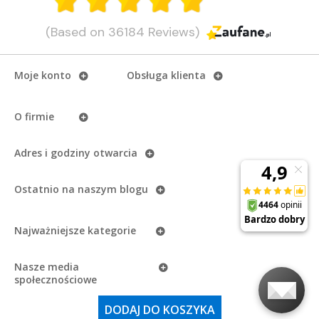
(Based on 36184 Reviews)
Moje konto
Obsługa klienta
O firmie
Adres i godziny otwarcia
Ostatnio na naszym
blogu
Najważniejsze kategorie
Nasze media
społecznościowe
Copyright
eAzymut.pl - Autoryzowany Dystrybutor Garmin
2026.
DODAJ DO KOSZYKA