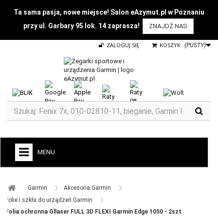
Ta sama pasja, nowe miejsce! Salon eAzymut.pl w Poznaniu
przy ul. Garbary 95 lok. 14 zaprasza!
ZNAJDŹ NAS
ZALOGUJ SIĘ
KOSZYK
(PUSTY)
MENU
+
GARMIN
Garmin ​
Akcesoria Garmin ​
ZEGARKI DO BIEGANIA
Folie i szkła do urządzeń Garmin ​
Folia ochronna Gllaser FULL 3D FLEXI Garmin Edge 1050 - 2szt.
ZEGARKI DLA DZIECI GARMIN