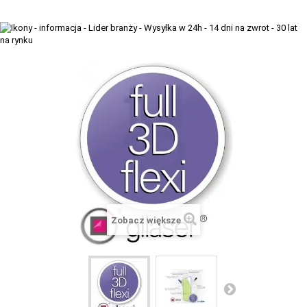
+
TACX
ELITE
+
SUUNTO
+
POLAR
+
RAM MOUNTS
+
COROS
VOSTOK EUROPE ZEGARKI
VICTORINOX ZEGARKI
Zobacz większe
WENGER ZEGARKI
ORIENT ZEGARKI
OBAKU DENMARK ZEGARKI