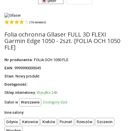
POLECANE PRODUKTY
+
PROMOCJE
(16 reviews)
+
OUTLET
Folia ochronna Gllaser FULL 3D FLEXI
+
WYPRZEDAŻ
Garmin Edge 1050 - 2szt. [FOLIA OCH 1050
FLE]
Nr producenta:
FOLIA OCH 1050 FLE
EAN:
9999990000045
Stan:
Nowy produkt
Dostępność:
Sklep internetowy:
Wysyłka 24h
Salon w
Warszawie
:
Dostępny dziś
Inne salony:
Gdynia
Katowice
Kraków
Poznań
Rzeszów
Szczecin
Wrocław