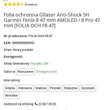
+
OUTLET
(6 reviews)
+
WYPRZEDAŻ
Folia ochronna Gllaser Anti-Shock 5H
Garmin Fenix 8 47 mm AMOLED / 8 Pro 47
mm [FOLIA OCH F8 47]
Nr producenta:
FOLIA OCH F8 47
EAN:
9999990000052
Stan:
Nowy produkt
Dostępność:
Sklep internetowy:
Wysyłka 24h
Salon w
Warszawie
:
Dostępny dziś
Inne salony:
Gdynia
Katowice
Kraków
Poznań
Rzeszów
Szczecin
Wrocław
Zadzwoń na infolinię
22 827 00 05