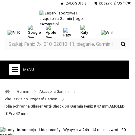
ZALOGUJ SIĘ
KOSZYK
(PUSTY)
MENU
+
GARMIN
Garmin ​
Akcesoria Garmin ​
ZEGARKI DO BIEGANIA
Folie i szkła do urządzeń Garmin ​
Folia ochronna Gllaser Anti-Shock 5H Garmin Fenix 8 47 mm AMOLED
ZEGARKI DLA DZIECI GARMIN
/ 8 Pro 47 mm
+
TACX
ELITE