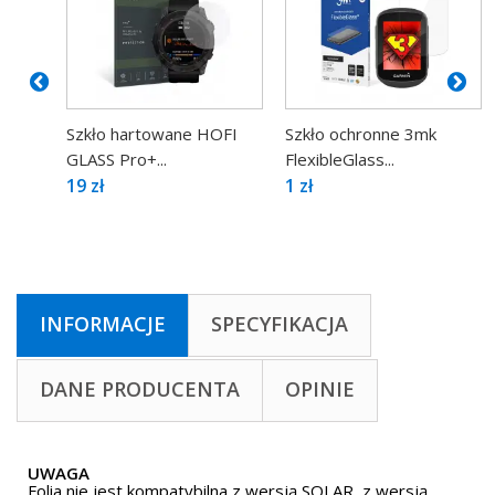
Szkło hartowane HOFI
Szkło ochronne 3mk
GLASS Pro+...
FlexibleGlass...
19 zł
1 zł
INFORMACJE
SPECYFIKACJA
DANE PRODUCENTA
OPINIE
UWAGA
Folia nie jest kompatybilna z wersją SOLAR, z wersją