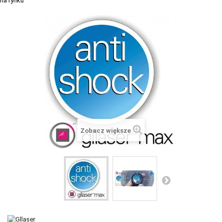
+
SUUNTO
+
POLAR
+
RAM MOUNTS
+
COROS
VOSTOK EUROPE ZEGARKI
VICTORINOX ZEGARKI
WENGER ZEGARKI
Zobacz większe
ORIENT ZEGARKI
OBAKU DENMARK ZEGARKI
POLECANE PRODUKTY
+
PROMOCJE