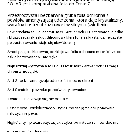
SOLAR jest kompatybilna folia do
Fenix 7
Przezroczysta i bezbarwna gruba folia ochronna z
powłoką amortyzującą uderzenia, która daje krystaliczny,
wyraźny i ostry obraz nawet w silnym oświetleniu.
Powierzchnia folii gllaserMP max - Anti-shock 5H jest twarda, gładka
i błyszcząca jak szkło. Silikonowy klej i folia są krystalicznie czyste,
po zastosowaniu, staje się niewidoczny.
Amortyzująca, klarowna, bezklejowa folia ochronna mocniejsza od
szkła hartowanego - nie pęka.
Najbardziej wytrzymała folia gllaserMP max - Anti-shock 5H mega
chroni z mocą 5H.
Anti-Shock - amortyzuje uderzenia i mocno chroni.
Anti-Scratch - powłoka przeciw zarysowaniom.
Twarda - nie zawija się, nie odstaje.
Bezklejowa - wielokrotnego użytku, można ją zdjąć i ponownie
nałożyć, nie pęka.
HighClarity - przezroczysta, jak szyba, po nałożeniu niewidoczna.
amortyzuje uderzenia