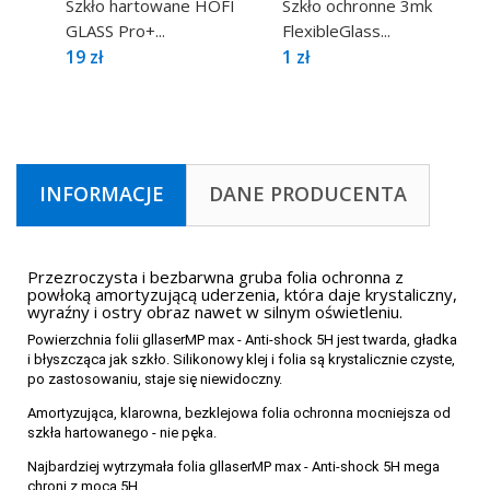
Szkło hartowane HOFI
Szkło ochronne 3mk
GLASS Pro+...
FlexibleGlass...
19 zł
1 zł
INFORMACJE
DANE PRODUCENTA
Przezroczysta i bezbarwna gruba folia ochronna z
powłoką amortyzującą uderzenia, która daje krystaliczny,
wyraźny i ostry obraz nawet w silnym oświetleniu.
Powierzchnia folii gllaserMP max - Anti-shock 5H jest twarda, gładka
i błyszcząca jak szkło. Silikonowy klej i folia są krystalicznie czyste,
po zastosowaniu, staje się niewidoczny.
Amortyzująca, klarowna, bezklejowa folia ochronna mocniejsza od
szkła hartowanego - nie pęka.
Najbardziej wytrzymała folia gllaserMP max - Anti-shock 5H mega
chroni z mocą 5H.