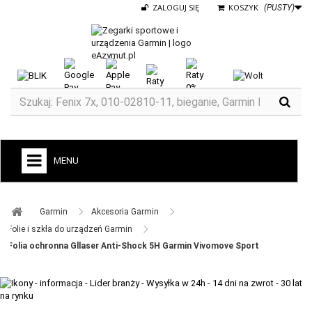
ZALOGUJ SIĘ
KOSZYK
(PUSTY)
MENU
+
GARMIN
Garmin ​
Akcesoria Garmin ​
ZEGARKI DO BIEGANIA
Folie i szkła do urządzeń Garmin ​
Folia ochronna Gllaser Anti-Shock 5H Garmin Vivomove Sport
ZEGARKI DLA DZIECI GARMIN
+
TACX
ELITE