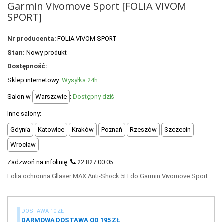
+
Garmin Vivomove Sport [FOLIA VIVOM
OUTLET
SPORT]
+
WYPRZEDAŻ
Nr producenta:
FOLIA VIVOM SPORT
Stan:
Nowy produkt
Dostępność:
Sklep internetowy:
Wysyłka 24h
Salon w
Warszawie
:
Dostępny dziś
Inne salony:
Gdynia
Katowice
Kraków
Poznań
Rzeszów
Szczecin
Wrocław
Zadzwoń na infolinię
22 827 00 05
Folia ochronna Gllaser MAX Anti-Shock 5H do Garmin Vivomove Sport
DOSTAWA 10 ZŁ
DARMOWA DOSTAWA OD 195 ZŁ