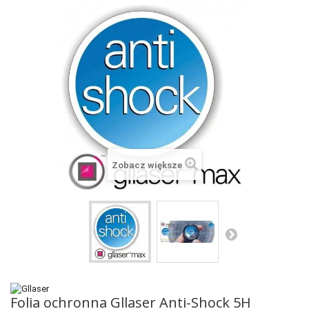
+
SUUNTO
+
POLAR
+
RAM MOUNTS
+
COROS
VOSTOK EUROPE ZEGARKI
VICTORINOX ZEGARKI
Zobacz większe
WENGER ZEGARKI
ORIENT ZEGARKI
OBAKU DENMARK ZEGARKI
POLECANE PRODUKTY
+
PROMOCJE
Folia ochronna Gllaser Anti-Shock 5H