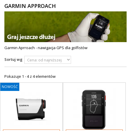
GARMIN APPROACH
ZEGARKI DLA DZIECI GARMIN
+
TACX
ELITE
+
SUUNTO
Garmin Aprroach - nawigacja GPS dla golfistów
+
POLAR
Sortuj wg
+
RAM MOUNTS
+
COROS
Pokazuje 1 - 4 z 4 elementów
VOSTOK EUROPE ZEGARKI
NOWOŚĆ
VICTORINOX ZEGARKI
WENGER ZEGARKI
ORIENT ZEGARKI