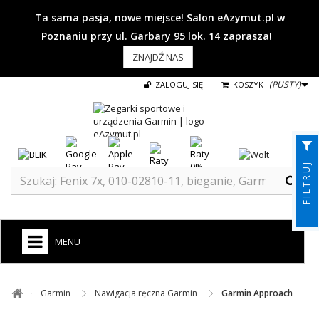
Ta sama pasja, nowe miejsce! Salon eAzymut.pl w
Poznaniu przy ul. Garbary 95 lok. 14 zaprasza!
ZNAJDŹ NAS
(PUSTY)
ZALOGUJ SIĘ
KOSZYK
FILTRUJ
MENU
+
GARMIN
Garmin ​
Nawigacja ręczna Garmin ​
Garmin Approach
ZEGARKI DO BIEGANIA