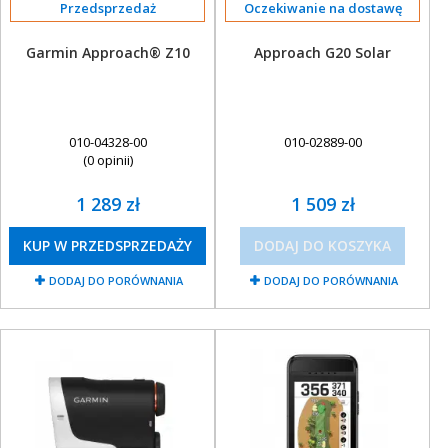
OBAKU DENMARK ZEGARKI
Przedsprzedaż
Oczekiwanie na dostawę
POLECANE PRODUKTY
Garmin Approach® Z10
Approach G20 Solar
+
PROMOCJE
+
OUTLET
010-04328-00
010-02889-00
+
WYPRZEDAŻ
(0 opinii)
1 289 zł
1 509 zł
KUP W PRZEDSPRZEDAŻY
DODAJ DO KOSZYKA
DODAJ DO PORÓWNANIA
DODAJ DO PORÓWNANIA