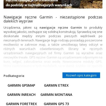
+
SUUNTO
+
POLAR
Nawigacje ręczne Garmin - niezastąpione podczas
dalekich wypraw
+
RAM MOUNTS
Urządzenia, jakimi są
nawigacje ręczne Garmin
to produkty
wysokiej jakości, cechujące się solidną konstrukcją. Sprawdzą się one
+
COROS
doskonale między innymi podczas pieszych wędrówek po
nieznanych terenach. Nawigacje tego rodzaju posiadają poszerzone
VOSTOK EUROPE ZEGARKI
możliwości w zakresie map, a także umożliwiają łatwy odczyt w
różnych warunkach oświetleniowych. Ekrany w ręcznych
VICTORINOX ZEGARKI
urządzeniach nawigacyjnych od firmy Garmin są wyraźne oraz
niezwykle trwałe.
GPS ręczne Garmin
są urządzeniami odpornymi na
kurz, wilgoć, zabrudzenia oraz wodę. Nowoczesne moduły GPS,
WENGER ZEGARKI
które zastosowano w tych modelach, są w stanie szybko i w sposób
bardzo precyzyjny ustalić pozycję użytkownika, nawet w osłoniętych i
ORIENT ZEGARKI
głębokich miejscach.
Rozwiń opis kategorii
Podkategorie
OBAKU DENMARK ZEGARKI
Polecamy sprawdzić także
akcesoria Garmin
dostępne w naszej
GARMIN GPSMAP
GARMIN ETREX
ofercie.
POLECANE PRODUKTY
GARMIN INREACH
GARMIN MONTANA
+
PROMOCJE
GARMIN FORETREX
GARMIN GPS 73