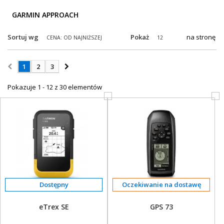
+
OUTLET
GARMIN APPROACH
+
WYPRZEDAŻ
Sortuj wg
Pokaż
na stronę
CENA: OD NAJNIŻSZEJ
12
1
2
3
Pokazuje 1 - 12 z 30 elementów
Oczekiwanie na dostawę
eTrex SE
GPS 73