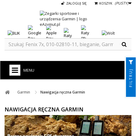
(PUSTY)
ZALOGUJ SIĘ
KOSZYK
MENU
FILTRUJ
+
GARMIN
Garmin ​
Nawigacja ręczna Garmin
ZEGARKI DO BIEGANIA
NAWIGACJA RĘCZNA GARMIN
ZEGARKI DLA DZIECI GARMIN
+
TACX
ELITE