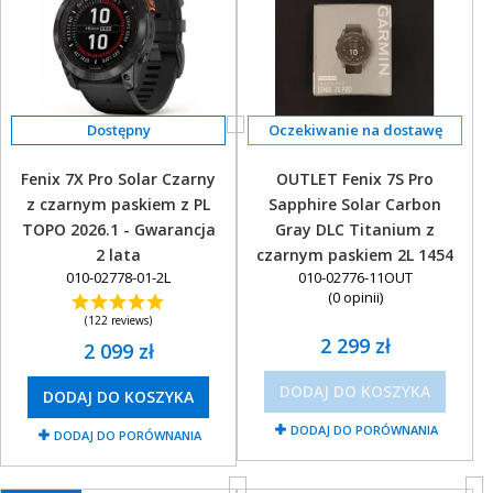
Oczekiwanie na dostawę
Fenix 7X Pro Solar Czarny
OUTLET Fenix 7S Pro
z czarnym paskiem z PL
Sapphire Solar Carbon
TOPO 2026.1 - Gwarancja
Gray DLC Titanium z
2 lata
czarnym paskiem 2L 1454
010-02778-01-2L
010-02776-11OUT
(0 opinii)
(122 reviews)
2 299 zł
2 099 zł
DODAJ DO KOSZYKA
DODAJ DO KOSZYKA
DODAJ DO PORÓWNANIA
DODAJ DO PORÓWNANIA