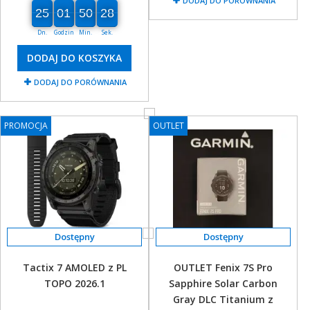
DODAJ DO PORÓWNANIA
25
01
50
28
25
00
01
00
50
00
28
29
Dn.
Godzin
Min.
Sek.
DODAJ DO KOSZYKA
DODAJ DO PORÓWNANIA
PROMOCJA
PROMOCJA
OUTLET
Tactix 7 AMOLED z PL
OUTLET Fenix 7S Pro
TOPO 2026.1
Sapphire Solar Carbon
Gray DLC Titanium z