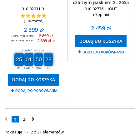
czarnym paskiem 2L 2655
010-02931-01
010-02776-11OUT
(0 opinii)
(104 reviews)
2 459 zł
2 399 zł
2 899 zł
Cena regularna:
2 899 zł
DODAJ DO KOSZYKA
Najniższa cena:
Oferta kończy się:
DODAJ DO PORÓWNANIA
25
01
50
28
27
25
00
01
00
50
00
28
Dn.
Godzin
Min.
Sek.
DODAJ DO KOSZYKA
DODAJ DO PORÓWNANIA
1
2
Pokazuje 1 - 12 z 21 elementów