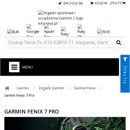
(PUSTY)
ZALOGUJ SIĘ
KOSZYK
MENU
FILTRUJ
+
GARMIN
Garmin ​
Zegarki Garmin ​
Garmin Fenix ​
ZEGARKI DO BIEGANIA
Garmin Fenix 7 Pro
ZEGARKI DLA DZIECI GARMIN
GARMIN FENIX 7 PRO
+
TACX
ELITE