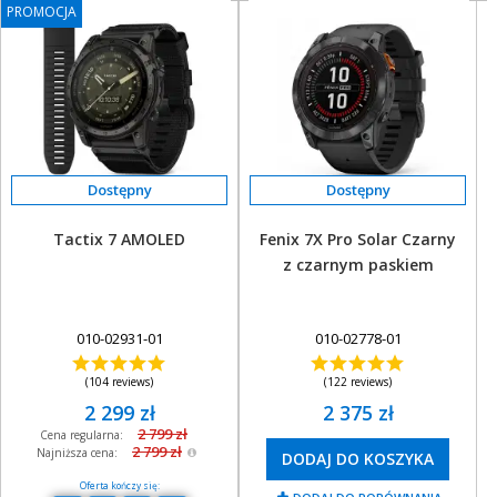
PROMOCJA
PROMOCJA
Tactix 7 AMOLED
Fenix 7X Pro Solar Czarny
z czarnym paskiem
010-02931-01
010-02778-01
(104 reviews)
(122 reviews)
2 299 zł
2 375 zł
2 799 zł
Cena regularna:
2 799 zł
Najniższa cena:
DODAJ DO KOSZYKA
Oferta kończy się: