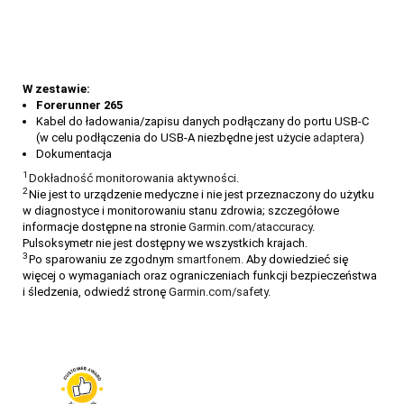
W zestawie:
Forerunner 265
Kabel do ładowania/zapisu danych podłączany do portu USB-C
(w celu podłączenia do USB-A niezbędne jest użycie
adaptera
)
Dokumentacja
1
Dokładność monitorowania aktywności.
2
Nie jest to urządzenie medyczne i nie jest przeznaczony do użytku
w diagnostyce i monitorowaniu stanu zdrowia; szczegółowe
informacje dostępne na stronie
Garmin.com/ataccuracy
.
Pulsoksymetr nie jest dostępny we wszystkich krajach.
3
Po sparowaniu ze zgodnym
smartfonem.
Aby dowiedzieć się
więcej o wymaganiach oraz ograniczeniach funkcji bezpieczeństwa
i śledzenia, odwiedź stronę
Garmin.com/safety.
Jak wytrwać w postanowieniach noworocznych?
Mnóstwo osób szybko porzuca swoje postanowienia noworoczne, ale
w tym roku nie musisz być jedną z nich. Przygotowaliśmy porady [...]