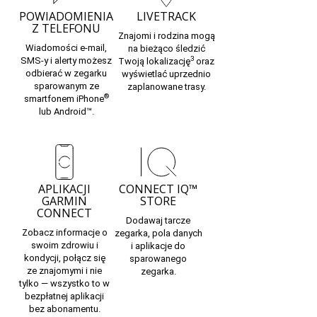
POWIADOMIENIA
LIVETRACK
Z TELEFONU
Znajomi i rodzina mogą
Wiadomości e-mail,
na bieżąco śledzić
3
SMS-y i alerty możesz
Twoją lokalizację
oraz
odbierać w zegarku
wyświetlać uprzednio
sparowanym ze
zaplanowane trasy.
®
smartfonem iPhone
lub Android™.
APLIKACJI
CONNECT IQ™
GARMIN
STORE
CONNECT
Dodawaj tarcze
Zobacz informacje o
zegarka, pola danych
swoim zdrowiu i
i aplikacje
do
kondycji, połącz się
sparowanego
ze znajomymi i nie
zegarka.
tylko — wszystko to w
bezpłatnej aplikacji
bez abonamentu.