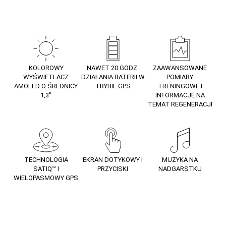
KOLOROWY
NAWET 20 GODZ.
ZAAWANSOWANE
WYŚWIETLACZ
DZIAŁANIA BATERII W
POMIARY
AMOLED O ŚREDNICY
TRYBIE GPS
TRENINGOWE I
1,3″
INFORMACJE NA
TEMAT REGENERACJI
TECHNOLOGIA
EKRAN DOTYKOWY I
MUZYKA NA
SATIQ™ I
PRZYCISKI
NADGARSTKU
WIELOPASMOWY GPS