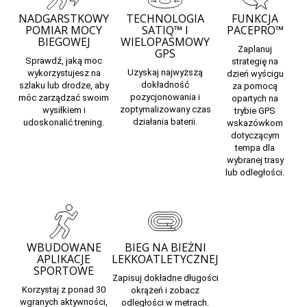
NADGARSTKOWY
TECHNOLOGIA
FUNKCJA
POMIAR MOCY
SATIQ™ I
PACEPRO™
BIEGOWEJ
WIELOPASMOWY
Zaplanuj
GPS
Sprawdź, jaką
moc
strategię na
Uzyskaj najwyższą
wykorzystujesz na
dzień wyścigu
dokładność
szlaku lub drodze, aby
za pomocą
pozycjonowania i
móc zarządzać swoim
opartych na
zoptymalizowany czas
wysiłkiem i
trybie GPS
działania baterii.
udoskonalić trening.
wskazówkom
dotyczącym
tempa dla
wybranej trasy
lub odległości.
WBUDOWANE
BIEG NA BIEŻNI
APLIKACJE
LEKKOATLETYCZNEJ
SPORTOWE
Zapisuj dokładne długości
Korzystaj z ponad 30
okrążeń i zobacz
wgranych aktywności,
odległości w metrach.