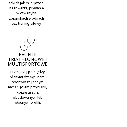
takich jak m.in. jazda
na rowerze, pływanie
w otwartych
zbiornikach wodnych
czy trening siłowy.
PROFILE
TRIATHLONOWE I
MULTISPORTOWE
Przełączaj pomiędzy
różnymi dyscyplinami
sportów za jednym
naciśnięciem przycisku,
korzystając z
wbudowanych lub
własnych profili.