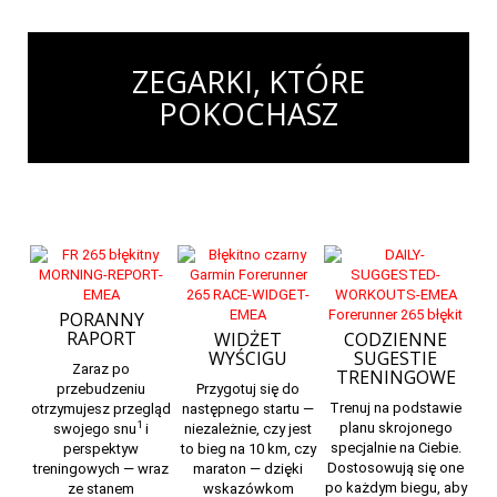
ZEGARKI, KTÓRE
POKOCHASZ
PORANNY
RAPORT
WIDŻET
CODZIENNE
WYŚCIGU
SUGESTIE
Zaraz po
TRENINGOWE
przebudzeniu
Przygotuj się do
Trenuj na podstawie
otrzymujesz przegląd
następnego startu —
1
planu skrojonego
swojego snu
i
niezależnie, czy jest
specjalnie na Ciebie.
perspektyw
to bieg na 10 km, czy
Dostosowują się one
treningowych — wraz
maraton — dzięki
po każdym biegu, aby
ze stanem
wskazówkom