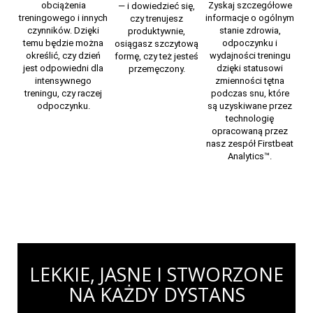
obciążenia
Zyskaj szczegółowe
— i dowiedzieć się,
treningowego i innych
informacje o ogólnym
czy trenujesz
czynników. Dzięki
stanie zdrowia,
produktywnie,
temu będzie można
odpoczynku i
osiągasz szczytową
określić, czy dzień
wydajności treningu
formę, czy też jesteś
jest odpowiedni dla
dzięki statusowi
przemęczony.
intensywnego
zmienności tętna
treningu, czy raczej
podczas snu, które
odpoczynku.
są uzyskiwane przez
technologię
opracowaną przez
nasz zespół Firstbeat
Analytics™.
LEKKIE, JASNE I STWORZONE
NA KAŻDY DYSTANS