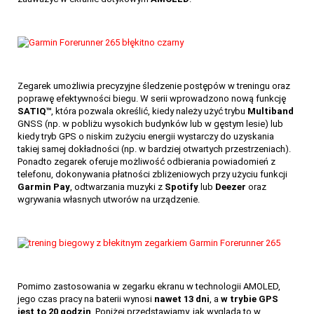
Zegarek umożliwia precyzyjne śledzenie postępów w treningu oraz
poprawę efektywności biegu. W serii wprowadzono nową funkcję
SATIQ™
, która pozwala określić, kiedy należy użyć trybu
Multiband
GNSS (np. w pobliżu wysokich budynków lub w gęstym lesie) lub
151
kiedy tryb GPS o niskim zużyciu energii wystarczy do uzyskania
takiej samej dokładności (np. w bardziej otwartych przestrzeniach).
Ponadto zegarek oferuje możliwość odbierania powiadomień z
telefonu, dokonywania płatności zbliżeniowych przy użyciu funkcji
Garmin Pay
, odtwarzania muzyki z
Spotify
lub
Deezer
oraz
wgrywania własnych utworów na urządzenie.
Pomimo zastosowania w zegarku ekranu w technologii AMOLED,
jego czas pracy na baterii wynosi
nawet 13 dni
, a
w trybie GPS
jest to 20 godzin
. Poniżej przedstawiamy, jak wygląda to w