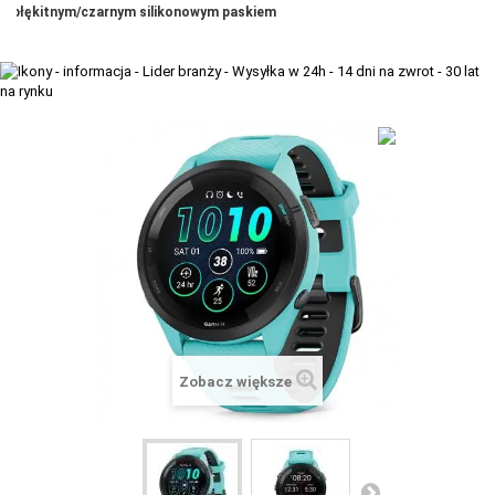
błękitnym/czarnym silikonowym paskiem
+
TACX
ELITE
+
SUUNTO
+
POLAR
+
RAM MOUNTS
+
COROS
VOSTOK EUROPE ZEGARKI
VICTORINOX ZEGARKI
WENGER ZEGARKI
Zobacz większe
ORIENT ZEGARKI
OBAKU DENMARK ZEGARKI