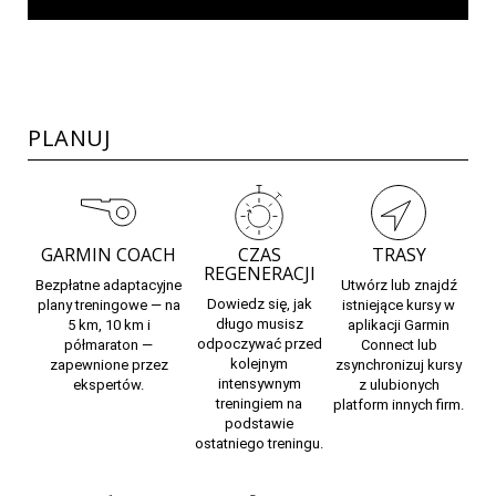
PLANUJ
GARMIN COACH
CZAS
TRASY
REGENERACJI
Bezpłatne adaptacyjne
Utwórz lub znajdź
Dowiedz się, jak
plany treningowe — na
istniejące kursy w
długo musisz
5 km, 10 km i
aplikacji Garmin
odpoczywać
przed
półmaraton —
Connect
lub
kolejnym
zapewnione przez
zsynchronizuj kursy
intensywnym
ekspertów.
z ulubionych
treningiem na
platform innych firm.
podstawie
ostatniego treningu.