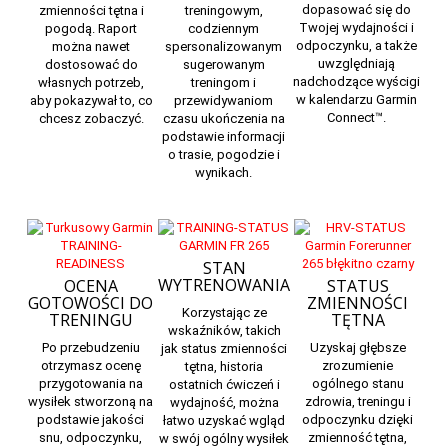
dopasować się do
zmienności tętna i
treningowym,
Twojej wydajności i
pogodą. Raport
codziennym
odpoczynku, a także
można nawet
spersonalizowanym
uwzględniają
dostosować do
sugerowanym
nadchodzące wyścigi
własnych potrzeb,
treningom i
w kalendarzu
Garmin
aby pokazywał to, co
przewidywaniom
Connect
™.
chcesz zobaczyć.
czasu ukończenia na
podstawie informacji
o trasie, pogodzie i
wynikach.
STAN
WYTRENOWANIA
OCENA
STATUS
GOTOWOŚCI DO
ZMIENNOŚCI
Korzystając ze
TRENINGU
TĘTNA
wskaźników,
takich
Po przebudzeniu
Uzyskaj głębsze
jak status zmienności
otrzymasz ocenę
zrozumienie
tętna, historia
przygotowania na
ogólnego stanu
ostatnich ćwiczeń i
wysiłek
stworzoną na
zdrowia, treningu i
wydajność, można
podstawie jakości
odpoczynku dzięki
łatwo uzyskać wgląd
snu, odpoczynku,
zmienność tętna,
w swój ogólny wysiłek