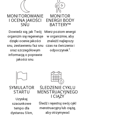
MONITOROWANIE
MONITOR
I OCENA JAKOŚCI
ENERGII BODY
SNU
BATTERY™
Dowiedz się, jak Twój
Mierz poziom energii
organizm się regeneruje
w organizmie, aby
dzięki ocenie jakości
znaleźć najlepszy
snu, zestawieniu
faz snu
czas na ćwiczenia i
1
oraz szczegółowym
odpoczynek
.
informacją o poprawie
jakości snu.
SYMULATOR
ŚLEDZENIE CYKLU
STARTU
MENSTRUACYJNEGO
I CIĄŻY
Uzyskaj
Śledź i rejestruj swój
cykl
szacunkowe
menstruacyjny
lub
ciążę,
tempo
dla
aby otrzymywać
dystansu 5 km,