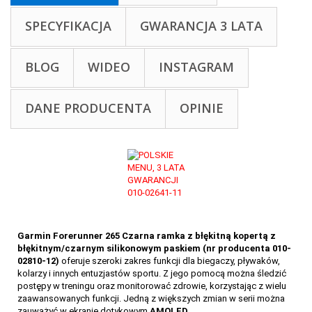
SPECYFIKACJA
GWARANCJA 3 LATA
BLOG
WIDEO
INSTAGRAM
DANE PRODUCENTA
OPINIE
Garmin Forerunner 265 Czarna ramka z błękitną kopertą z
błękitnym/czarnym silikonowym paskiem (nr producenta 010-
02810-12)
oferuje szeroki zakres funkcji dla biegaczy, pływaków,
kolarzy i innych entuzjastów sportu. Z jego pomocą można śledzić
postępy w treningu oraz monitorować zdrowie, korzystając z wielu
zaawansowanych funkcji. Jedną z większych zmian w serii można
zauważyć w ekranie dotykowym
AMOLED
.