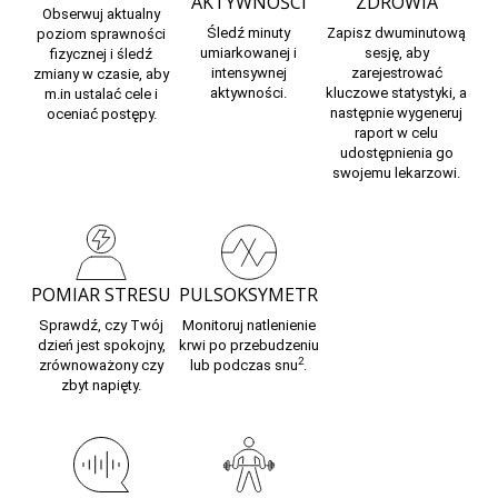
AKTYWNOŚCI
ZDROWIA
Obserwuj
aktualny
Śledź minuty
Zapisz dwuminutową
poziom sprawności
umiarkowanej i
sesję, aby
fizycznej
i śledź
intensywnej
zarejestrować
zmiany w czasie, aby
aktywności.
kluczowe statystyki,
a
m.in ustalać cele i
następnie wygeneruj
oceniać postępy.
raport w celu
udostępnienia go
swojemu lekarzowi.
POMIAR STRESU
PULSOKSYMETR
Sprawdź, czy Twój
Monitoruj
natlenienie
dzień jest spokojny,
krwi
po przebudzeniu
2
zrównoważony czy
lub podczas snu
.
zbyt napięty.