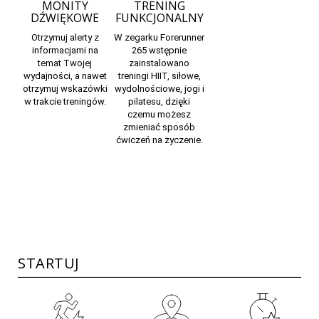
MONITY
TRENING
DŹWIĘKOWE
FUNKCJONALNY
Otrzymuj alerty z
W zegarku Forerunner
informacjami na
265 wstępnie
temat Twojej
zainstalowano
wydajności, a nawet
treningi HIIT, siłowe,
otrzymuj wskazówki
wydolnościowe, jogi i
w trakcie treningów.
pilatesu, dzięki
czemu możesz
zmieniać sposób
ćwiczeń na życzenie.
STARTUJ