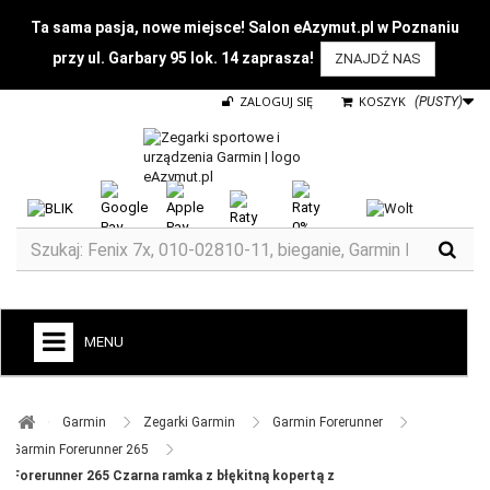
Ta sama pasja, nowe miejsce! Salon eAzymut.pl w Poznaniu
przy ul. Garbary 95 lok. 14 zaprasza!
ZNAJDŹ NAS
ZALOGUJ SIĘ
KOSZYK
(PUSTY)
MENU
+
GARMIN
Garmin ​
Zegarki Garmin ​
Garmin Forerunner ​
ZEGARKI DO BIEGANIA
Garmin Forerunner 265 ​
Forerunner 265 Czarna ramka z błękitną kopertą z
ZEGARKI DLA DZIECI GARMIN