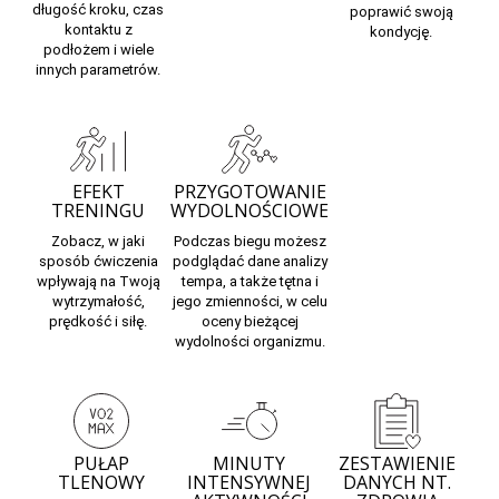
długość kroku, czas
poprawić swoją
kontaktu z
kondycję.
podłożem i wiele
innych parametrów.
EFEKT
PRZYGOTOWANIE
TRENINGU
WYDOLNOŚCIOWE
Zobacz, w jaki
Podczas biegu możesz
sposób
ćwiczenia
podglądać dane analizy
wpływają na Twoją
tempa, a także tętna i
wytrzymałość,
jego zmienności, w celu
prędkość i siłę.
oceny bieżącej
wydolności organizmu.
PUŁAP
MINUTY
ZESTAWIENIE
TLENOWY
INTENSYWNEJ
DANYCH NT.