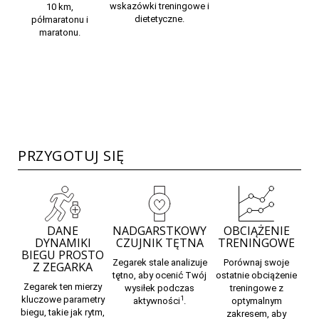
wskazówki treningowe i
10 km,
dietetyczne.
półmaratonu i
maratonu.
PRZYGOTUJ SIĘ
DANE
NADGARSTKOWY
OBCIĄŻENIE
DYNAMIKI
CZUJNIK TĘTNA
TRENINGOWE
BIEGU PROSTO
Zegarek stale analizuje
Porównaj swoje
Z ZEGARKA
tętno,
aby ocenić Twój
ostatnie obciążenie
Zegarek ten mierzy
wysiłek podczas
treningowe z
kluczowe
parametry
1
aktywności
.
optymalnym
biegu,
takie jak rytm,
zakresem, aby