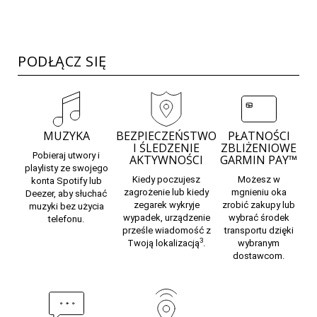
PODŁĄCZ SIĘ
MUZYKA
BEZPIECZEŃSTWO
PŁATNOŚCI
I ŚLEDZENIE
ZBLIŻENIOWE
Pobieraj utwory i
AKTYWNOŚCI
GARMIN PAY™
playlisty ze swojego
Kiedy poczujesz
Możesz w
konta Spotify lub
zagrożenie lub kiedy
mgnieniu oka
Deezer, aby słuchać
zegarek wykryje
zrobić zakupy lub
muzyki bez użycia
wypadek, urządzenie
wybrać środek
telefonu.
prześle wiadomość z
transportu dzięki
3
Twoją lokalizacją
.
wybranym
dostawcom.