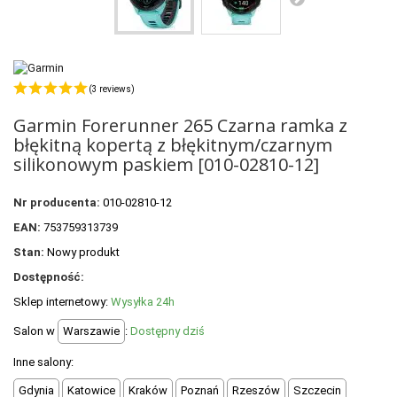
POLECANE PRODUKTY
+
PROMOCJE
+
OUTLET
(3 reviews)
+
WYPRZEDAŻ
Garmin Forerunner 265 Czarna ramka z
błękitną kopertą z błękitnym/czarnym
silikonowym paskiem [010-02810-12]
Nr producenta:
010-02810-12
EAN:
753759313739
Stan:
Nowy produkt
Dostępność:
Sklep internetowy:
Wysyłka 24h
Salon w
Warszawie
:
Dostępny dziś
Inne salony:
Gdynia
Katowice
Kraków
Poznań
Rzeszów
Szczecin