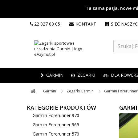
Ta sama pasja, nowe mie
22 827 00 05
KONTAKT
SIEĆ NASZY
GARMIN
ZEGARKI
DLA ROWER
Garmin ​
Zegarki Garmin ​
Garmin Forerunner ​
KATEGORIE PRODUKTÓW
GARMI
Garmin Forerunner 970
Garmin Forerunner 965
Garmin Forerunner 570