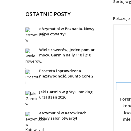
Sortuj w
skonkrety
oraz zasu
OSTATNIE POSTY
czujnikow
Pokazuje 
energii c
płatności
eAzymut.pl w Poznaniu. Nowy
utwory na
salon otwarty!
Jako
Wiele rowerów, jeden pomiar
Smartwatc
mocy. Garmin Rally 110 i 210
mniejszy 
z towarzy
zapewni n
Prostota i sprawdzona
Różnią si
niezawodność. Suunto Core 2
kliknięci
możliwość
wersji, a 
Jaki Garmin w góry? Ranking
urządzeń 2026
Fore
kop
kwa
eAzymut.pl w Katowicach.
Nowy salon otwarty!
mle