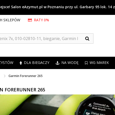
jsce! Salon eAzymut.pl w Poznaniu przy ul. Garbary 95 lok. 14 
CH SKLEPÓW
RATY 0%
ZYSTÓW
DLA BIEGACZY
NA WODĘ
WG MAREK
Garmin Forerunner 265
N FORERUNNER 265