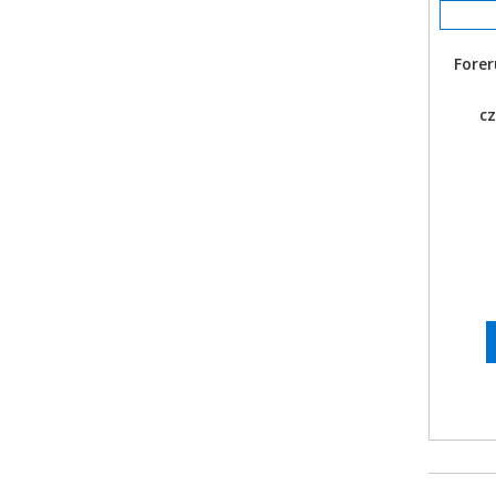
Forer
c