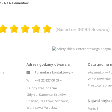
1 - 6 z 6 elementów
(Based on 36184 Reviews)
Adres i godziny otwarcia
Ostatnio na
ane
Formularz kontaktowy »
eAzymut.pl w Po
Wiele rowerów, 
+48 22 827 00 05 »
Prostota i spra
Salony stacjonarne
Gdynia
,
Katowice
,
Kraków
,
Najważniejsze
Poznań
,
Rzeszów
,
Szczecin
,
Warszawa
,
Wrocław
Fenix 8