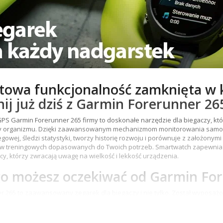
towa funkcjonalność zamknięta w
nij już dziś z Garmin Forerunner 26
PS Garmin Forerunner 265 firmy to doskonałe narzędzie dla biegaczy, któ
 organizmu. Dzięki zaawansowanym mechanizmom monitorowania samopoc
iegowej, śledzi statystyki, tworzy historię rozwoju i porównuje z założon
 treningowych dopasowanych do Twoich potrzeb. Smartwatch zapewnia ró
cy, którzy zwracają uwagę na wielkość i lekkość urządzenia.
o możesz oczekiwać od Garmin For
r 265 to zaawansowany zegarek dla biegaczy i nie tylko. Został wyposaż
TiQ
. Dzięki temu możemy dokładnie śledzić swoją trasę i orientować się 
ych, które pozwalają na monitorowanie postępów w różnych aktywnościach
wielu innych. Dzięki funkcji
Garmin Coach
otrzymasz spersonalizowane p