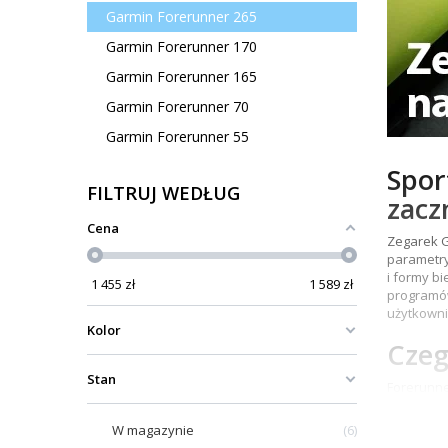
Garmin Forerunner 265
Garmin Forerunner 170
Garmin Forerunner 165
Garmin Forerunner 70
Garmin Forerunner 55
Spor
FILTRUJ WEDŁUG
zacz
Cena
Zegarek G
parametry
i formy b
1 455
zł
1 589
zł
programów
użytkowni
Kolor
Czeg
Stan
Forerunne
funkcji
SA
treningow
W magazynie
6
rowerze i 