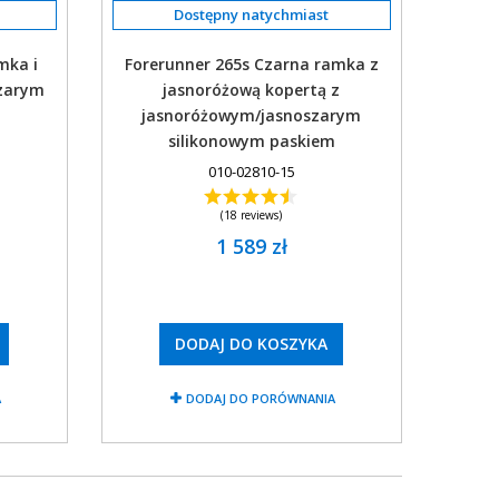
mka i
Forerunner 265s Czarna ramka z
szarym
jasnoróżową kopertą z
m
jasnoróżowym/jasnoszarym
silikonowym paskiem
010-02810-15
(18 reviews)
1 589 zł
DODAJ DO KOSZYKA
A
DODAJ DO PORÓWNANIA