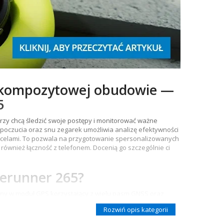
 kompozytowej obudowie —
5
rzy chcą śledzić swoje postępy i monitorować ważne
zucia oraz snu zegarek umożliwia analizę efektywności
ymi celami. To pozwala na przygotowanie spersonalizowanych
wnież łączność z telefonem. Docenią go szczególnie ci
erunner 265?
ony w moduł GPS korzystający z wielu pasm GNSS oraz
w terenie. Smartwatch Forerunner 265 posiada wiele trybów
Rozwiń opis kategorii
 sportowych, w tym bieganiu, pływaniu i jeździe na
orady dotyczące codziennych ćwiczeń oraz