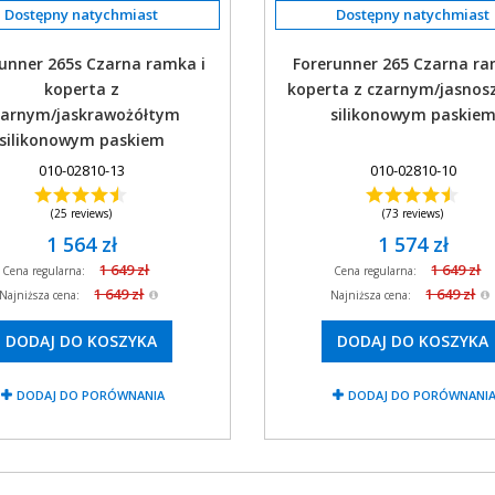
unner 265s Czarna ramka i
Forerunner 265 Czarna ra
koperta z
koperta z czarnym/jasno
zarnym/jaskrawożółtym
silikonowym paskie
silikonowym paskiem
010-02810-13
010-02810-10
(25 reviews)
(73 reviews)
1 564 zł
1 574 zł
1 649 zł
1 649 zł
Cena regularna:
Cena regularna:
1 649 zł
1 649 zł
Najniższa cena:
Najniższa cena:
DODAJ DO KOSZYKA
DODAJ DO KOSZYKA
DODAJ DO PORÓWNANIA
DODAJ DO PORÓWNANI