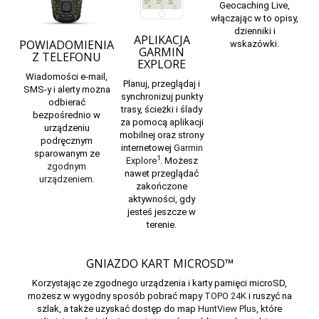
Geocaching Live,
włączając w to opisy,
dzienniki i
APLIKACJA
POWIADOMIENIA
wskazówki.
GARMIN
Z TELEFONU
EXPLORE
Wiadomości e-mail,
Planuj, przeglądaj i
SMS-y i alerty można
synchronizuj punkty
odbierać
trasy, ścieżki i ślady
bezpośrednio w
za pomocą aplikacji
urządzeniu
mobilnej oraz strony
podręcznym
internetowej
Garmin
sparowanym ze
1
Explore
. Możesz
zgodnym
nawet przeglądać
urządzeniem.
zakończone
aktywności, gdy
jesteś jeszcze w
terenie.
GNIAZDO KART MICROSD™
Korzystając ze zgodnego urządzenia i karty pamięci microSD,
możesz w wygodny sposób pobrać mapy
TOPO 24K
i ruszyć na
szlak, a także uzyskać dostęp do map
HuntView Plus
, które