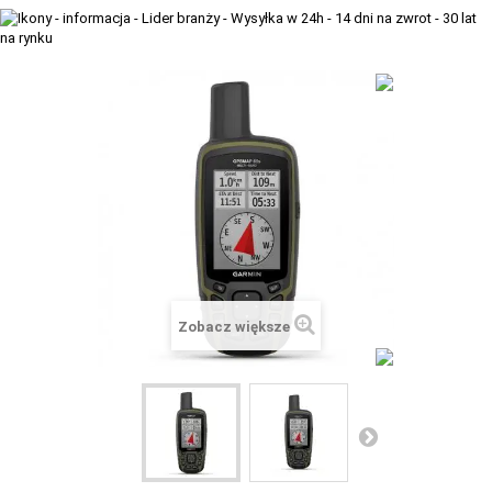
+
TACX
ELITE
+
SUUNTO
+
POLAR
+
RAM MOUNTS
+
COROS
VOSTOK EUROPE ZEGARKI
Zobacz większe
VICTORINOX ZEGARKI
WENGER ZEGARKI
ORIENT ZEGARKI
OBAKU DENMARK ZEGARKI