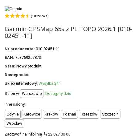
POLECANE PRODUKTY
+
PROMOCJE
(10 reviews)
Garmin GPSMap 65s z PL TOPO 2026.1 [010-
+
OUTLET
02451-11]
+
WYPRZEDAŻ
Nr producenta:
010-02451-11
EAN:
753759257873
Stan:
Nowy produkt
Dostępność:
Sklep internetowy:
Wysyłka 24h
Salon w
Warszawie
:
Dostępny dziś
Inne salony:
Gdynia
Katowice
Kraków
Poznań
Rzeszów
Szczecin
Wrocław
Zadzwoń na infolinię
22 827 00 05