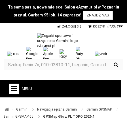
Ta sama pasja, nowe miejsce! Salon eAzymut.pl w Poznaniu
przy ul. Garbary 95 lok. 14 zaprasza!
ZNAJDŹ NAS
ZALOGUJ SIĘ
KOSZYK
(PUSTY)
MENU
+
GARMIN
Garmin ​
Nawigacja ręczna Garmin ​
Garmin GPSMAP ​
ZEGARKI DO BIEGANIA
Garmin GPSMAP 65 ​
GPSMap 65s z PL TOPO 2026.1
ZEGARKI DLA DZIECI GARMIN