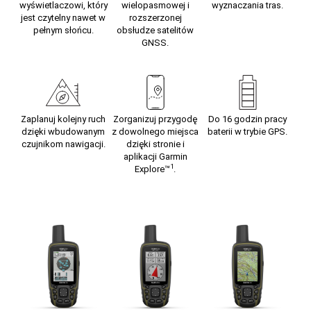
wyświetlaczowi, który
wielopasmowej i
wyznaczania tras.
jest czytelny nawet w
rozszerzonej
pełnym słońcu.
obsłudze satelitów
GNSS.
Zaplanuj kolejny ruch
Zorganizuj przygodę
Do 16 godzin pracy
dzięki wbudowanym
z dowolnego miejsca
baterii w trybie GPS.
czujnikom nawigacji.
dzięki stronie i
aplikacji Garmin
1
Explore™
.