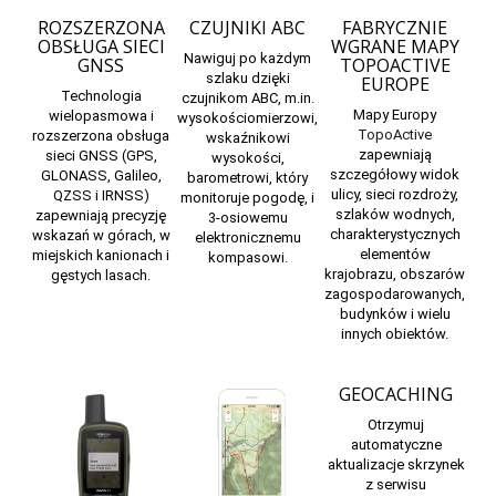
ROZSZERZONA
CZUJNIKI ABC
FABRYCZNIE
OBSŁUGA SIECI
WGRANE MAPY
Nawiguj po każdym
GNSS
TOPOACTIVE
szlaku dzięki
EUROPE
Technologia
czujnikom ABC, m.in.
Mapy Europy
wielopasmowa i
wysokościomierzowi,
TopoActive
rozszerzona obsługa
wskaźnikowi
zapewniają
sieci GNSS (GPS,
wysokości,
szczegółowy widok
GLONASS, Galileo,
barometrowi, który
ulicy, sieci rozdroży,
QZSS i IRNSS)
monitoruje pogodę, i
szlaków wodnych,
zapewniają precyzję
3-osiowemu
charakterystycznych
wskazań w górach, w
elektronicznemu
elementów
miejskich kanionach i
kompasowi.
krajobrazu, obszarów
gęstych lasach.
zagospodarowanych,
budynków i wielu
innych obiektów.
GEOCACHING
Otrzymuj
automatyczne
aktualizacje skrzynek
z serwisu