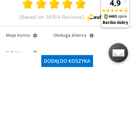
(Based on 36184 Reviews)
Moje konto
Obsługa klienta
O firmie
DODAJ DO KOSZYKA
Adres i godziny otwarcia
Ostatnio na naszym
blogu
Najważniejsze kategorie
Nasze media
społecznościowe
Copyright
eAzymut.pl - Autoryzowany Dystrybutor Garmin
2026.