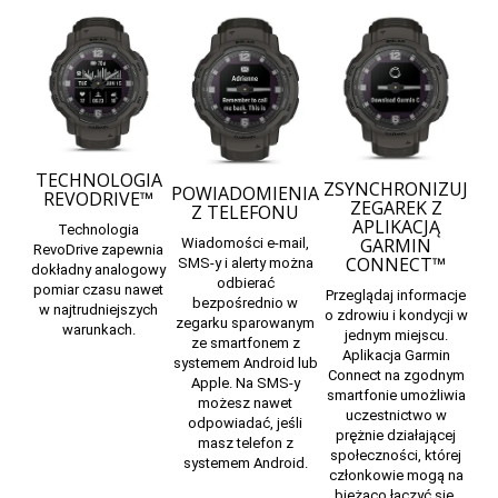
TECHNOLOGIA
ZSYNCHRONIZUJ
POWIADOMIENIA
REVODRIVE™
ZEGAREK Z
Z TELEFONU
APLIKACJĄ
Technologia
GARMIN
Wiadomości e-mail,
RevoDrive zapewnia
CONNECT™
SMS-y i alerty można
dokładny analogowy
odbierać
pomiar czasu nawet
Przeglądaj informacje
bezpośrednio w
w najtrudniejszych
o zdrowiu i kondycji w
zegarku sparowanym
warunkach.
jednym miejscu.
ze
smartfonem z
Aplikacja
Garmin
systemem Android lub
Connect
na zgodnym
Apple.
Na SMS-y
smartfonie umożliwia
możesz nawet
uczestnictwo w
odpowiadać, jeśli
prężnie działającej
masz telefon z
społeczności, której
systemem Android.
członkowie mogą na
bieżąco łączyć się,