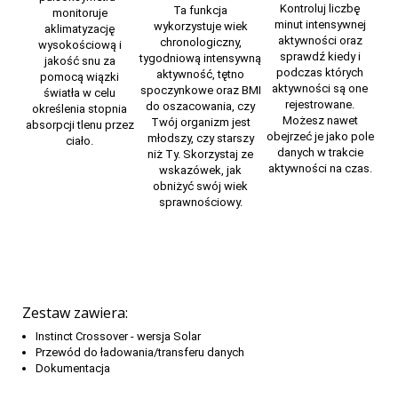
Kontroluj liczbę
Ta funkcja
monitoruje
minut intensywnej
wykorzystuje wiek
aklimatyzację
aktywności oraz
chronologiczny,
wysokościową i
sprawdź kiedy i
tygodniową intensywną
jakość snu za
podczas których
aktywność, tętno
pomocą wiązki
aktywności są one
spoczynkowe oraz BMI
światła w celu
rejestrowane.
do oszacowania, czy
określenia stopnia
Możesz nawet
Twój organizm jest
absorpcji tlenu przez
obejrzeć je jako pole
młodszy, czy starszy
ciało.
danych w trakcie
niż Ty. Skorzystaj ze
aktywności na czas.
wskazówek, jak
obniżyć swój wiek
sprawnościowy.
Zestaw zawiera:
Instinct Crossover - wersja Solar
Przewód do ładowania/transferu danych
Dokumentacja