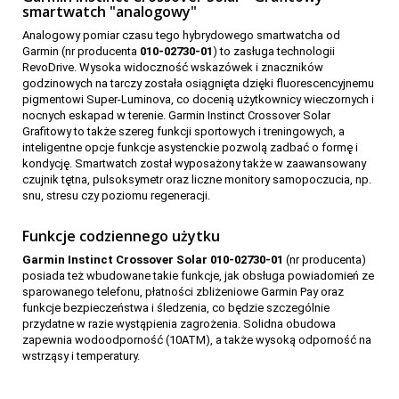
smartwatch "analogowy"
Analogowy pomiar czasu tego hybrydowego smartwatcha od
Garmin (nr producenta
010-02730-01
) to zasługa technologii
RevoDrive. Wysoka widoczność wskazówek i znaczników
godzinowych na tarczy została osiągnięta dzięki fluorescencyjnemu
pigmentowi Super-Luminova, co docenią użytkownicy wieczornych i
nocnych eskapad w terenie. Garmin Instinct Crossover Solar
135
Grafitowy to także szereg funkcji sportowych i treningowych, a
inteligentne opcje funkcje asystenckie pozwolą zadbać o formę i
kondycję. Smartwatch został wyposażony także w zaawansowany
czujnik tętna, pulsoksymetr oraz liczne monitory samopoczucia, np.
snu, stresu czy poziomu regeneracji.
Funkcje codziennego użytku
Garmin Instinct Crossover Solar 010-02730-01
(nr producenta)
posiada też wbudowane takie funkcje, jak obsługa powiadomień ze
sparowanego telefonu, płatności zbliżeniowe Garmin Pay oraz
funkcje bezpieczeństwa i śledzenia, co będzie szczególnie
przydatne w razie wystąpienia zagrożenia. Solidna obudowa
zapewnia wodoodporność (10ATM), a także wysoką odporność na
wstrząsy i temperatury.