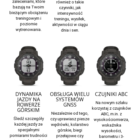
zaleceniami, które
również o takie
bazują na Twoim
czynniki, jak
bieżącym obciążeniu
intensywność
treningowym i
treningu, wysiłek,
poziomie
aktywności w ciągu
wytrenowania.
dnia i sen.
DYNAMIKA
OBSŁUGA WIELU
CZUJNIKI ABC
JAZDY NA
SYSTEMÓW
Na nowym szlaku
ROWERZE
GNSS
korzystaj z czujników
GÓRSKIM
Niezależnie od tego,
ABC, m.in. z
Śledź szczegóły
czy uprawiasz piesze
wysokościomierza,
każdej jazdy ze
wędrówki, kolarstwo
wskaźnika
specjalnymi
górskie, biegi
wysokości,
pomiarami trudności
przełajowe czy
barometru i 3-