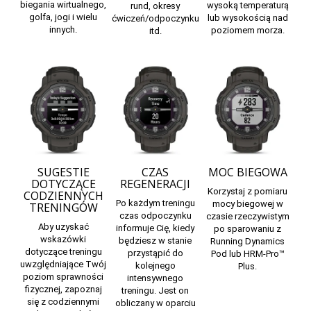
biegania wirtualnego,
wysoką temperaturą
rund, okresy
golfa, jogi i wielu
lub wysokością nad
ćwiczeń/odpoczynku
innych.
poziomem morza.
itd.
SUGESTIE
CZAS
MOC BIEGOWA
DOTYCZĄCE
REGENERACJI
Korzystaj z pomiaru
CODZIENNYCH
Po każdym treningu
mocy biegowej w
TRENINGÓW
czas odpoczynku
czasie rzeczywistym
Aby uzyskać
informuje Cię, kiedy
po sparowaniu z
wskazówki
będziesz w stanie
Running Dynamics
dotyczące treningu
przystąpić do
Pod
lub
HRM-Pro™
uwzględniające Twój
kolejnego
Plus
.
poziom sprawności
intensywnego
fizycznej, zapoznaj
treningu. Jest on
się z codziennymi
obliczany w oparciu