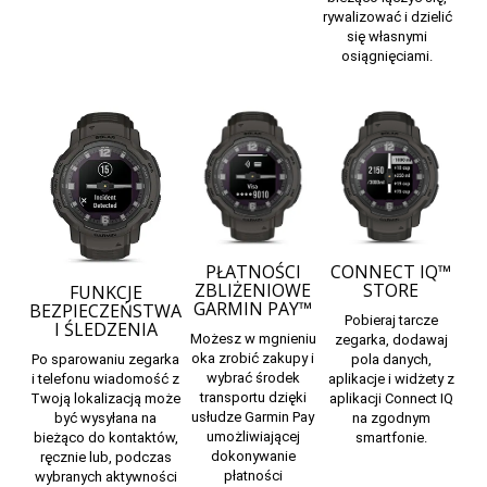
rywalizować i dzielić
się własnymi
osiągnięciami.
PŁATNOŚCI
CONNECT IQ™
ZBLIŻENIOWE
STORE
FUNKCJE
GARMIN PAY™
BEZPIECZEŃSTWA
Pobieraj tarcze
I ŚLEDZENIA
Możesz w mgnieniu
zegarka, dodawaj
oka zrobić zakupy i
pola danych,
Po sparowaniu zegarka
wybrać środek
aplikacje i widżety z
i telefonu wiadomość z
transportu dzięki
aplikacji
Connect IQ
Twoją lokalizacją może
usłudze Garmin Pay
na zgodnym
być wysyłana na
umożliwiającej
smartfonie.
bieżąco do kontaktów,
dokonywanie
ręcznie lub, podczas
płatności
wybranych aktywności