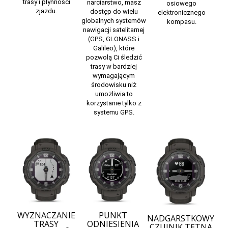
trasy i płynności
narciarstwo, masz
osiowego
zjazdu.
dostęp do wielu
elektronicznego
globalnych systemów
kompasu.
nawigacji satelitarnej
(GPS, GLONASS i
Galileo), które
pozwolą Ci śledzić
trasy w bardziej
wymagającym
środowisku niż
umożliwia to
korzystanie tylko z
systemu GPS.
WYZNACZANIE
PUNKT
NADGARSTKOWY
TRASY
ODNIESIENIA
CZUJNIK TĘTNA