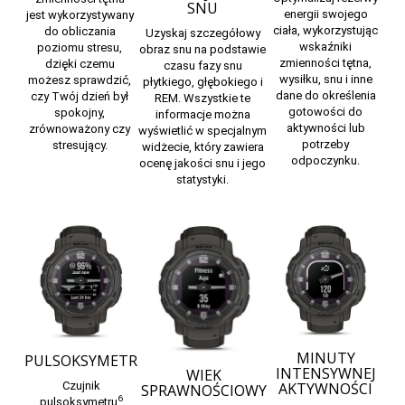
SNU
energii swojego
jest wykorzystywany
ciała, wykorzystując
do obliczania
Uzyskaj szczegółowy
wskaźniki
poziomu stresu,
obraz snu na podstawie
zmienności tętna,
dzięki czemu
czasu fazy snu
wysiłku, snu i inne
możesz sprawdzić,
płytkiego, głębokiego i
dane do określenia
czy Twój dzień był
REM. Wszystkie te
gotowości do
spokojny,
informacje można
aktywności lub
zrównoważony czy
wyświetlić w specjalnym
potrzeby
stresujący.
widżecie, który zawiera
odpoczynku.
ocenę jakości snu i jego
statystyki.
MINUTY
PULSOKSYMETR
INTENSYWNEJ
WIEK
AKTYWNOŚCI
Czujnik
SPRAWNOŚCIOWY
6
pulsoksymetru