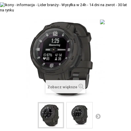
+
TACX
ELITE
+
SUUNTO
+
POLAR
+
RAM MOUNTS
+
COROS
VOSTOK EUROPE ZEGARKI
Zobacz większe
VICTORINOX ZEGARKI
WENGER ZEGARKI
ORIENT ZEGARKI
OBAKU DENMARK ZEGARKI