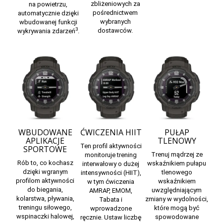
zbliżeniowych za
na powietrzu,
pośrednictwem
automatycznie dzięki
wybranych
wbudowanej
funkcji
3
dostawców.
wykrywania zdarzeń
.
WBUDOWANE
ĆWICZENIA HIIT
PUŁAP
APLIKACJE
TLENOWY
Ten profil aktywności
SPORTOWE
Trenuj mądrzej ze
monitoruje trening
Rób to, co kochasz
wskaźnikiem pułapu
interwałowy o dużej
dzięki wgranym
tlenowego
intensywności (HIIT),
profilom aktywności
wskaźnikiem
w tym ćwiczenia
do biegania,
uwzględniającym
AMRAP, EMOM,
kolarstwa, pływania,
zmiany w wydolności,
Tabata i
treningu siłowego,
które mogą być
wprowadzone
wspinaczki halowej,
spowodowane
ręcznie. Ustaw liczbę