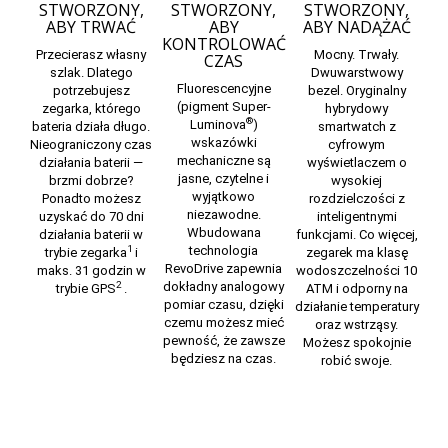
STWORZONY,
STWORZONY,
STWORZONY,
ABY TRWAĆ
ABY
ABY NADĄŻAĆ
KONTROLOWAĆ
Przecierasz własny
Mocny. Trwały.
CZAS
szlak. Dlatego
Dwuwarstwowy
Fluorescencyjne
potrzebujesz
bezel. Oryginalny
(pigment Super-
zegarka, którego
hybrydowy
®
Luminova
)
bateria działa długo.
smartwatch z
wskazówki
Nieograniczony czas
cyfrowym
mechaniczne są
działania baterii —
wyświetlaczem o
jasne, czytelne i
brzmi dobrze?
wysokiej
wyjątkowo
Ponadto możesz
rozdzielczości z
niezawodne.
uzyskać do 70 dni
inteligentnymi
Wbudowana
działania baterii w
funkcjami. Co więcej,
technologia
1
trybie zegarka
i
zegarek ma
klasę
RevoDrive zapewnia
maks. 31 godzin w
wodoszczelności 10
dokładny analogowy
2
trybie GPS
.
ATM
i odporny na
pomiar czasu, dzięki
działanie temperatury
czemu możesz mieć
oraz wstrząsy.
pewność, że zawsze
Możesz spokojnie
będziesz na czas.
robić swoje.