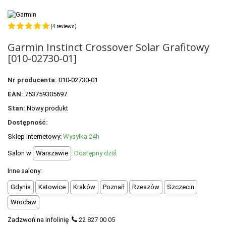
POLECANE PRODUKTY
+
PROMOCJE
(4 reviews)
Garmin Instinct Crossover Solar Grafitowy
+
OUTLET
[010-02730-01]
+
WYPRZEDAŻ
Nr producenta:
010-02730-01
EAN:
753759305697
Stan:
Nowy produkt
Dostępność:
Sklep internetowy:
Wysyłka 24h
Salon w
Warszawie
:
Dostępny dziś
Inne salony:
Gdynia
Katowice
Kraków
Poznań
Rzeszów
Szczecin
Wrocław
Zadzwoń na infolinię
22 827 00 05