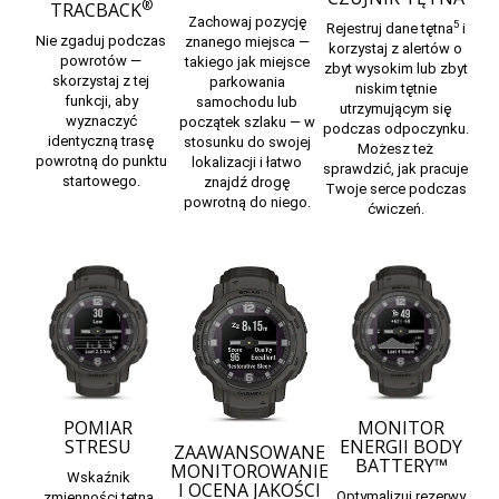
®
TRACBACK
Zachowaj pozycję
5
Rejestruj dane tętna
i
Nie zgaduj podczas
znanego miejsca —
korzystaj z alertów o
powrotów —
takiego jak miejsce
zbyt wysokim lub zbyt
skorzystaj z tej
parkowania
niskim tętnie
funkcji, aby
samochodu lub
utrzymującym się
wyznaczyć
początek szlaku — w
podczas odpoczynku.
identyczną trasę
stosunku do swojej
Możesz też
powrotną do punktu
lokalizacji i łatwo
sprawdzić, jak pracuje
startowego.
znajdź drogę
Twoje serce podczas
powrotną do niego.
ćwiczeń.
POMIAR
MONITOR
STRESU
ENERGII BODY
ZAAWANSOWANE
BATTERY™
MONITOROWANIE
Wskaźnik
I OCENA JAKOŚCI
Optymalizuj rezerwy
zmienności tętna