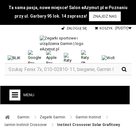
Ta sama pasja, nowe miejsce! Salon eAzymut.pl w Poznaniu
przy ul. Garbary 95 lok. 14 zaprasza!
ZNAJDŹ NAS
ZALOGUJ SIĘ
KOSZYK
(PUSTY)
MENU
+
GARMIN
Garmin ​
Zegarki Garmin ​
Garmin Instinct ​
ZEGARKI DO BIEGANIA
Garmin Instinct Crossover ​
Instinct Crossover Solar Grafitowy
ZEGARKI DLA DZIECI GARMIN