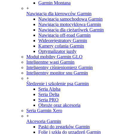
Garmin Montana
+
Nawigacja dla kierowców Garmin
Nawigacja samochodowa Garmin
Nawigacja motocyklowa Garmin
Nawigacja dla ciężarówek Garmin
Nawigacja off-road Garmin
Wideorejestratory Garmin
Kamery cofania Garmin
Optymalizator jazdy
Moduł mobilny Garmin GLO
Inteligentne wagi Garmin
Inteligentny ciśnieniomierz Garmin
Inteligentny monitor snu Garmin
+
Śledzenie i szkolenie psa Garmin
Seria Alpha
Seria Delta
Seria PRO
Obroże oraz akcesoria
Seria Garmin Xero
+
Akcesoria Garmin
Paski do zegarków Garmin
Folie i szkła do urządzeń Garmin