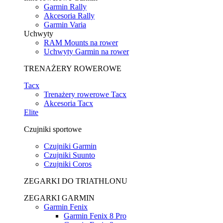
Garmin Rally
Akcesoria Rally
Garmin Varia
Uchwyty
RAM Mounts na rower
Uchwyty Garmin na rower
TRENAŻERY ROWEROWE
Tacx
Trenażery rowerowe Tacx
Akcesoria Tacx
Elite
Czujniki sportowe
Czujniki Garmin
Czujniki Suunto
Czujniki Coros
ZEGARKI DO TRIATHLONU
ZEGARKI GARMIN
Garmin Fenix
Garmin Fenix 8 Pro