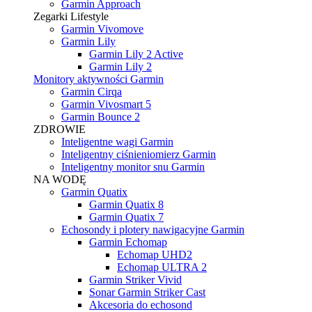
Garmin Approach
Zegarki Lifestyle
Garmin Vivomove
Garmin Lily
Garmin Lily 2 Active
Garmin Lily 2
Monitory aktywności Garmin
Garmin Cirqa
Garmin Vivosmart 5
Garmin Bounce 2
ZDROWIE
Inteligentne wagi Garmin
Inteligentny ciśnieniomierz Garmin
Inteligentny monitor snu Garmin
NA WODĘ
Garmin Quatix
Garmin Quatix 8
Garmin Quatix 7
Echosondy i plotery nawigacyjne Garmin
Garmin Echomap
Echomap UHD2
Echomap ULTRA 2
Garmin Striker Vivid
Sonar Garmin Striker Cast
Akcesoria do echosond