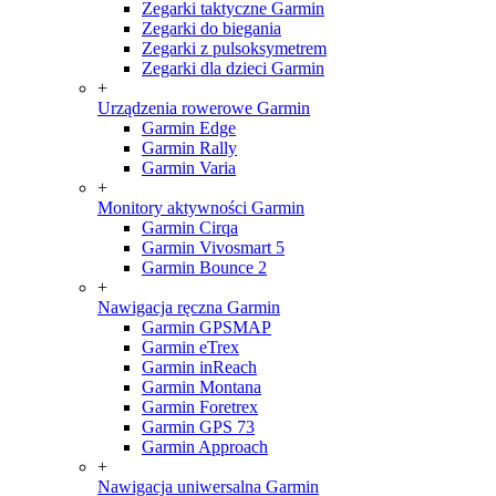
Zegarki taktyczne Garmin
Zegarki do biegania
Zegarki z pulsoksymetrem
Zegarki dla dzieci Garmin
+
Urządzenia rowerowe Garmin
Garmin Edge
Garmin Rally
Garmin Varia
+
Monitory aktywności Garmin
Garmin Cirqa
Garmin Vivosmart 5
Garmin Bounce 2
+
Nawigacja ręczna Garmin
Garmin GPSMAP
Garmin eTrex
Garmin inReach
Garmin Montana
Garmin Foretrex
Garmin GPS 73
Garmin Approach
+
Nawigacja uniwersalna Garmin