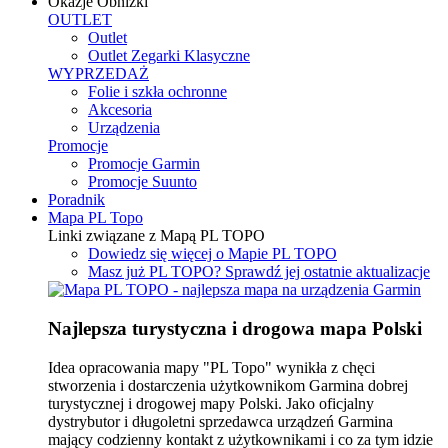
Okazje
Obniżki
OUTLET
Outlet
Outlet Zegarki Klasyczne
WYPRZEDAŻ
Folie i szkła ochronne
Akcesoria
Urządzenia
Promocje
Promocje Garmin
Promocje Suunto
Poradnik
Mapa PL Topo
Linki związane z Mapą PL TOPO
Dowiedz się więcej o Mapie PL TOPO
Masz już PL TOPO? Sprawdź jej ostatnie aktualizacje
Najlepsza turystyczna i drogowa mapa Polski
Idea opracowania mapy "PL Topo" wynikła z chęci
stworzenia i dostarczenia użytkownikom Garmina dobrej
turystycznej i drogowej mapy Polski. Jako oficjalny
dystrybutor i długoletni sprzedawca urządzeń Garmina
mający codzienny kontakt z użytkownikami i co za tym idzie