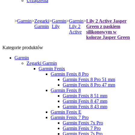
Urządzenia
>
Garmin ​
>
Zegarki
>
Garmin
>
Garmin
>
Lily 2 Active Jasper
Garmin ​
Lily ​
Lily 2
Green z paskiem
Active ​
silikonowym w
kolorze Jasper Green
Kategorie produktów
Garmin
Zegarki Garmin
Garmin Fenix
Garmin Fenix 8 Pro
Garmin Fenix 8 Pro 51 mm
Garmin Fenix 8 Pro 47 mm
Garmin Fenix 8
Garmin Fenix 8 51 mm
Garmin Fenix 8 47 mm
Garmin Fenix 8 43 mm
Garmin Fenix E
Garmin Fenix 7 Pro
Garmin Fenix 7x Pro
Garmin Fenix 7 Pro
Garmin Fenix 7s Pro