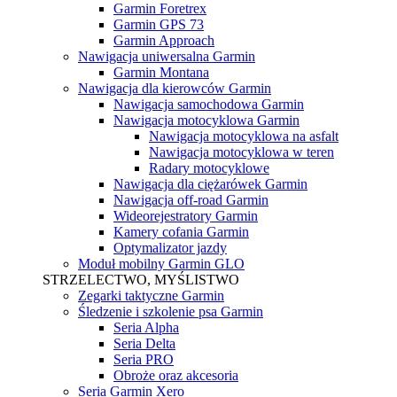
Garmin Foretrex
Garmin GPS 73
Garmin Approach
Nawigacja uniwersalna Garmin
Garmin Montana
Nawigacja dla kierowców Garmin
Nawigacja samochodowa Garmin
Nawigacja motocyklowa Garmin
Nawigacja motocyklowa na asfalt
Nawigacja motocyklowa w teren
Radary motocyklowe
Nawigacja dla ciężarówek Garmin
Nawigacja off-road Garmin
Wideorejestratory Garmin
Kamery cofania Garmin
Optymalizator jazdy
Moduł mobilny Garmin GLO
STRZELECTWO, MYŚLISTWO
Zegarki taktyczne Garmin
Śledzenie i szkolenie psa Garmin
Seria Alpha
Seria Delta
Seria PRO
Obroże oraz akcesoria
Seria Garmin Xero