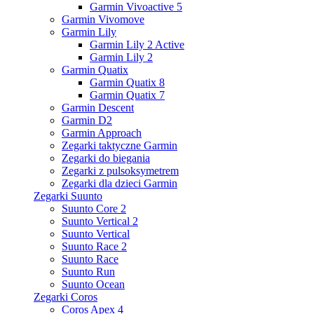
Garmin Vivoactive 5
Garmin Vivomove
Garmin Lily
Garmin Lily 2 Active
Garmin Lily 2
Garmin Quatix
Garmin Quatix 8
Garmin Quatix 7
Garmin Descent
Garmin D2
Garmin Approach
Zegarki taktyczne Garmin
Zegarki do biegania
Zegarki z pulsoksymetrem
Zegarki dla dzieci Garmin
Zegarki Suunto
Suunto Core 2
Suunto Vertical 2
Suunto Vertical
Suunto Race 2
Suunto Race
Suunto Run
Suunto Ocean
Zegarki Coros
Coros Apex 4