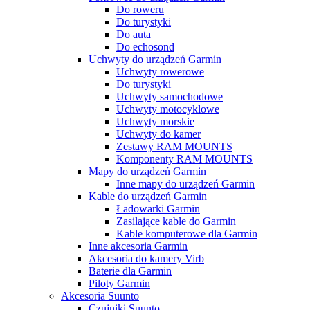
Do roweru
Do turystyki
Do auta
Do echosond
Uchwyty do urządzeń Garmin
Uchwyty rowerowe
Do turystyki
Uchwyty samochodowe
Uchwyty motocyklowe
Uchwyty morskie
Uchwyty do kamer
Zestawy RAM MOUNTS
Komponenty RAM MOUNTS
Mapy do urządzeń Garmin
Inne mapy do urządzeń Garmin
Kable do urządzeń Garmin
Ładowarki Garmin
Zasilające kable do Garmin
Kable komputerowe dla Garmin
Inne akcesoria Garmin
Akcesoria do kamery Virb
Baterie dla Garmin
Piloty Garmin
Akcesoria Suunto
Czujniki Suunto