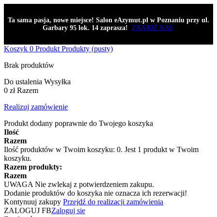
Ta sama pasja, nowe miejsce! Salon eAzymut.pl w Poznaniu przy ul.
Garbary 95 lok. 14 zaprasza!
ZNAJDŹ NAS
Koszyk
0
Produkt
Produkty
(pusty)
Brak produktów
Do ustalenia
Wysyłka
0 zł
Razem
Realizuj zamówienie
Produkt dodany poprawnie do Twojego koszyka
Ilość
Razem
Ilość produktów w Twoim koszyku:
0
.
Jest 1 produkt w Twoim
koszyku.
Razem produkty:
Razem
UWAGA
Nie zwlekaj z potwierdzeniem zakupu.
Dodanie produktów do koszyka nie oznacza ich rezerwacji!
Kontynuuj zakupy
Przejdź do realizacji zamówienia
ZALOGUJ FB
Zaloguj się