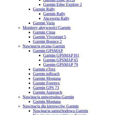
Garmin Edge Explore 2
Garmin Rally
Garmin Rally
Akcesoria Rally
Garmin Varia
Monitory aktywności Garmin
Garmin Cirqa
Garmin Vivosmart 5
Garmin Bounce 2
Nawigacja ręczna Garmin
Garmin GPSMAP
Garmin GPSMAP H1
Garmin GPSMAP 65
Garmin GPSMAP 79
Garmin eTrex
Garmin inReach
Garmin Montana
Garmin Foretrex
Garmin GPS 73
Garmin Approach
Nawigacja uniwersalna Garmin
Garmin Montana
Nawigacja dla kierowców Garmin
Nawigacja samochodowa Garmin