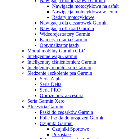
Nawigacja motocyklowa Garmin
Nawigacja motocyklowa na asfalt
Nawigacja motocyklowa w teren
Radary motocyklowe
Nawigacja dla ciężarówek Garmin
Nawigacja off-road Garmin
Wideorejestratory Garmin
Kamery cofania Garmin
Optymalizator jazdy
Moduł mobilny Garmin GLO
Inteligentne wagi Garmin
Inteligentny ciśnieniomierz Garmin
Inteligentny monitor snu Garmin
Śledzenie i szkolenie psa Garmin
Seria Alpha
Seria Delta
Seria PRO
Obroże oraz akcesoria
Seria Garmin Xero
Akcesoria Garmin
Paski do zegarków Garmin
Folie i szkła do urządzeń Garmin
Czujniki Garmin
Czujniki Sportowe
Pozostałe