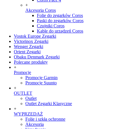
+
Akcesoria Coros
Folie do zegarków Coros
Paski do zegarków Coros
Czujniki Coros
Kable do urządzeń Coros
Vostok Europe Zegarki
Victorinox Zegarki
Wenger Zegarki
Orient Zegarki
Obaku Denmark Zegarki
Polecane produkty
+
Promocje
Promocje Garmin
Promocje Suunto
+
OUTLET
Outlet
Outlet Zegarki Klasyczne
+
WYPRZEDAŻ
Folie i szkła ochronne
Akcesoria