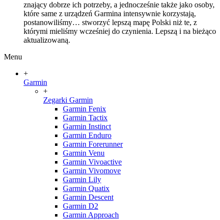
znający dobrze ich potrzeby, a jednocześnie także jako osoby,
które same z urządzeń Garmina intensywnie korzystają,
postanowiliśmy… stworzyć lepszą mapę Polski niż te, z
którymi mieliśmy wcześniej do czynienia. Lepszą i na bieżąco
aktualizowaną.
Menu
+
Garmin
+
Zegarki Garmin
Garmin Fenix
Garmin Tactix
Garmin Instinct
Garmin Enduro
Garmin Forerunner
Garmin Venu
Garmin Vivoactive
Garmin Vivomove
Garmin Lily
Garmin Quatix
Garmin Descent
Garmin D2
Garmin Approach