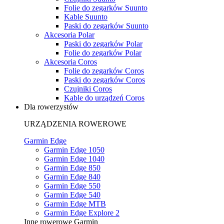
Folie do zegarków Suunto
Kable Suunto
Paski do zegarków Suunto
Akcesoria Polar
Paski do zegarków Polar
Folie do zegarków Polar
Akcesoria Coros
Folie do zegarków Coros
Paski do zegarków Coros
Czujniki Coros
Kable do urządzeń Coros
Dla rowerzystów
URZĄDZENIA ROWEROWE
Garmin Edge
Garmin Edge 1050
Garmin Edge 1040
Garmin Edge 850
Garmin Edge 840
Garmin Edge 550
Garmin Edge 540
Garmin Edge MTB
Garmin Edge Explore 2
Inne rowerowe Garmin