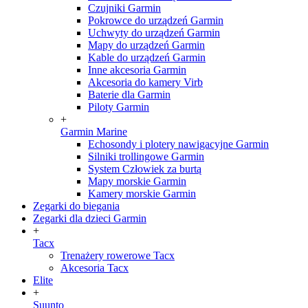
Czujniki Garmin
Pokrowce do urządzeń Garmin
Uchwyty do urządzeń Garmin
Mapy do urządzeń Garmin
Kable do urządzeń Garmin
Inne akcesoria Garmin
Akcesoria do kamery Virb
Baterie dla Garmin
Piloty Garmin
+
Garmin Marine
Echosondy i plotery nawigacyjne Garmin
Silniki trollingowe Garmin
System Człowiek za burtą
Mapy morskie Garmin
Kamery morskie Garmin
Zegarki do biegania
Zegarki dla dzieci Garmin
+
Tacx
Trenażery rowerowe Tacx
Akcesoria Tacx
Elite
+
Suunto