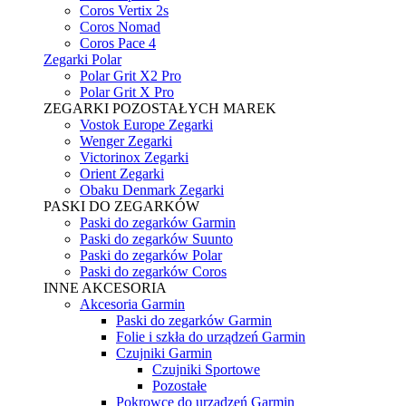
Coros Vertix 2s
Coros Nomad
Coros Pace 4
Zegarki Polar
Polar Grit X2 Pro
Polar Grit X Pro
ZEGARKI POZOSTAŁYCH MAREK
Vostok Europe Zegarki
Wenger Zegarki
Victorinox Zegarki
Orient Zegarki
Obaku Denmark Zegarki
PASKI DO ZEGARKÓW
Paski do zegarków Garmin
Paski do zegarków Suunto
Paski do zegarków Polar
Paski do zegarków Coros
INNE AKCESORIA
Akcesoria Garmin
Paski do zegarków Garmin
Folie i szkła do urządzeń Garmin
Czujniki Garmin
Czujniki Sportowe
Pozostałe
Pokrowce do urządzeń Garmin