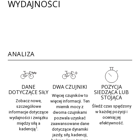
WYDAJNOŚCI
ANALIZA
DANE
DWA CZUJNIKI
POZYCJA
DOTYCZĄCE SIŁY
SIEDZĄCA LUB
Więcej czujników to
STOJĄCA
Zobacz nowe,
więcej informacji. Ten
Śledź czas spędzony
szczegółowe
miernik mocy z
w każdej pozycji i
informacje dotyczące
dwoma czujnikami
oceniaj jej
wydajności i związku
pozwala uzyskać
efektywność.
między siłą a
zaawansowane dane
1
kadencją
.
dotyczące dynamiki
jazdy, siły, kadencji,