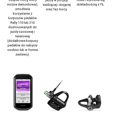
jazdy w pozycji
można demontować,
dokładnością ±1%.
siedzącej i stojącej
umożliwia
oraz faz mocy.
korzystanie z
korpusów pedałów
Rally 110 lub 210
dostosowanych do
jazdy szosowej i
terenowej
(dodatkowe korpusy
pedałów do nabycia
osobno lub w formie
zestawu).