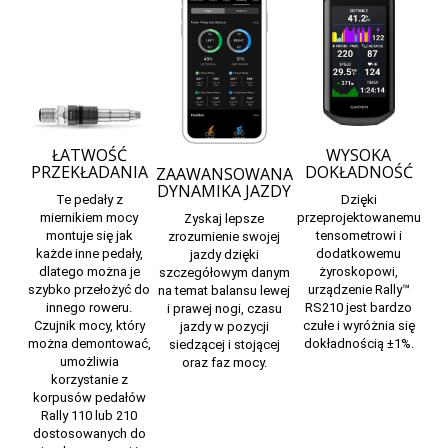
ŁATWOŚĆ
WYSOKA
PRZEKŁADANIA
DOKŁADNOŚĆ
ZAAWANSOWANA
DYNAMIKA JAZDY
Te pedały z
Dzięki
miernikiem mocy
przeprojektowanemu
Zyskaj lepsze
montuje się jak
tensometrowi i
zrozumienie swojej
każde inne pedały,
dodatkowemu
jazdy dzięki
dlatego można je
żyroskopowi,
szczegółowym danym
szybko przełożyć do
urządzenie Rally™
na temat balansu lewej
innego roweru.
RS210 jest bardzo
i prawej nogi, czasu
Czujnik mocy, który
czułe i wyróżnia się
jazdy w pozycji
można demontować,
dokładnością ±1%.
siedzącej i stojącej
umożliwia
oraz faz mocy.
korzystanie z
korpusów pedałów
Rally 110 lub 210
dostosowanych do