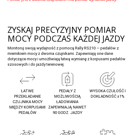
ZYSKAJ PRECYZYJNY POMIAR
MOCY PODCZAS KAŻDEJ JAZDY
Monitoruj swoją wydajność z pomocą Rally RS210 — pedałów z
miernikiem mocy z dwoma czujnikami. Zapewniają one dane
dotyczące mocy i umożliwiają łatwą wymianę z korpusami pedałów
szosowych i do jazdy terenowej.
ŁATWE
PEDAŁY Z
WYSOKA CZUŁOŚĆ I
PRZEKŁADANIE
MOŻLIWOŚCIĄ
DOKŁADNOŚĆ ±1%
CZUJNIKA MOCY
ŁADOWANIA
MIĘDZY KORPUSAMI
ZAPEWNIAJĄ NAWET
PEDAŁÓW
90 GODZ. JAZDY