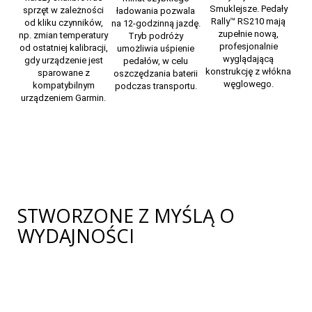
Smuklejsze. Pedały
sprzęt w zależności
ładowania pozwala
Rally™ RS210 mają
od kliku czynników,
na 12-godzinną jazdę.
zupełnie nową,
np. zmian temperatury
Tryb podróży
profesjonalnie
od ostatniej kalibracji,
umożliwia uśpienie
wyglądającą
gdy urządzenie jest
pedałów, w celu
konstrukcję z włókna
sparowane z
oszczędzania baterii
węglowego.
kompatybilnym
podczas transportu.
urządzeniem Garmin.
STWORZONE Z MYŚLĄ O
WYDAJNOŚCI