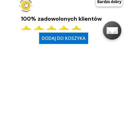
Garmin Rally 110 i 210 to pedały z miernikiem mocy. Poznaj ich
najważniejsze funkcje, różnice i wybierz model dla siebie.
100% zadowolonych klientów
CZYTAJ DALEJ
DODAJ DO KOSZYKA
(Based on 36184 Reviews)
Moje konto
Obsługa klienta
O firmie
Adres i godziny otwarcia
Ostatnio na naszym
blogu
Najważniejsze kategorie