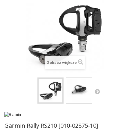
+
SUUNTO
+
POLAR
+
RAM MOUNTS
+
COROS
VOSTOK EUROPE ZEGARKI
Zobacz większe
VICTORINOX ZEGARKI
WENGER ZEGARKI
ORIENT ZEGARKI
OBAKU DENMARK ZEGARKI
POLECANE PRODUKTY
+
PROMOCJE
Garmin Rally RS210 [010-02875-10]