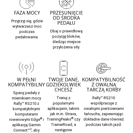
FAZA MOCY
PRZESUNIĘCIE
OD ŚRODKA
Przyjrzyj się, gdzie
PEDAŁU
wytwarzasz moc
Dbaj o prawidłową
podczas
pozycję bloków,
pedałowania.
śledząc miejsce
przyłożenia siły.
W PEŁNI
TWOJE DANE,
KOMPATYBILNOŚĆ
KOMPATYBILNY
GDZIEKOLWIEK
Z OWALNĄ
CHCESZ
TARCZĄ KORBY
Sparuj pedały z
Trenuj z
Rally™ RS210
miernikiem mocy
popularnymi
współpracuje z
Rally™ RS210 z
aplikacjami, takimi
owalnymi pierścieniami
kompatybilnymi
jak m.in. Strava,
łańcucha, zapewniając
komputerami
®
®
TrainingPeaks
czy
dokładne dane również
rowerowymi Edge
i
TrainerRoad, a
podczas takich jazd.
aplikacją Garmin
2
następnie
Connect™
, aby