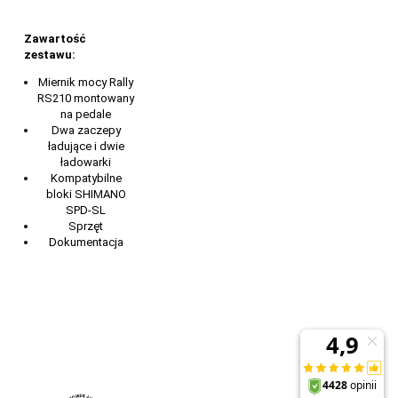
Zawartość
zestawu:
Miernik mocy Rally
RS210 montowany
na pedale
Dwa zaczepy
ładujące i dwie
ładowarki
Kompatybilne
bloki SHIMANO
SPD-SL
Sprzęt
Dokumentacja
Wiele rowerów, jeden pomiar mocy. Garmin Rally
110 i 210