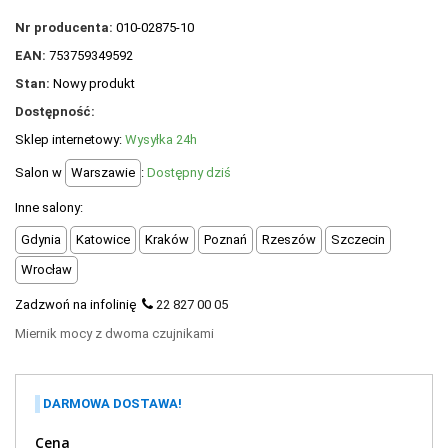
+
OUTLET
Nr producenta:
010-02875-10
+
WYPRZEDAŻ
EAN:
753759349592
Stan:
Nowy produkt
Dostępność:
Sklep internetowy:
Wysyłka 24h
Salon w
Warszawie
:
Dostępny dziś
Inne salony:
Gdynia
Katowice
Kraków
Poznań
Rzeszów
Szczecin
Wrocław
Zadzwoń na infolinię
22 827 00 05
Miernik mocy z dwoma czujnikami
DARMOWA DOSTAWA!
Cena