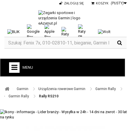
ZALOGUJ SIĘ
KOSZYK
(PUSTY)
MENU
+
GARMIN
Garmin ​
Urządzenia rowerowe Garmin ​
Garmin Rally ​
ZEGARKI DO BIEGANIA
Garmin Rally ​
Rally RS210
ZEGARKI DLA DZIECI GARMIN
+
TACX
ELITE