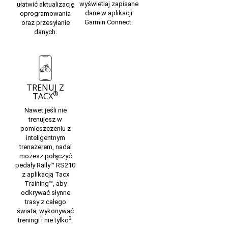
wyświetlaj zapisane
ułatwić aktualizację
dane w aplikacji
oprogramowania
Garmin Connect.
oraz przesyłanie
danych.
TRENUJ Z
®
TACX
Nawet jeśli nie
trenujesz w
pomieszczeniu z
inteligentnym
trenażerem, nadal
możesz połączyć
pedały Rally™ RS210
z
aplikacją Tacx
Training™,
aby
odkrywać słynne
trasy z całego
świata, wykonywać
3
treningi i nie tylko
.