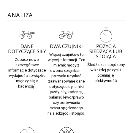
ANALIZA
DANE
DWA CZUJNIKI
POZYCJA
DOTYCZĄCE SIŁY
SIEDZĄCA LUB
Więcej czujników to
STOJĄCA
Zobacz nowe,
więcej informacji. Ten
Śledź czas spędzony
szczegółowe
miernik mocy z
w każdej pozycji i
informacje dotyczące
dwoma czujnikami
oceniaj jej
wydajności i związku
pozwala uzyskać
efektywność.
między siłą a
zaawansowane dane
1
kadencją
.
dotyczące dynamiki
jazdy, siły, kadencji,
balansu lewo/prawo
czy porównania
czasu spędzonego
na siedząco i stojąco.