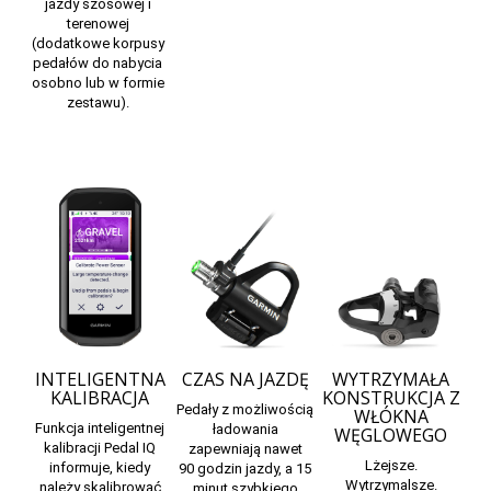
jazdy szosowej i
terenowej
(dodatkowe korpusy
pedałów do nabycia
osobno lub w formie
zestawu).
INTELIGENTNA
CZAS NA JAZDĘ
WYTRZYMAŁA
KALIBRACJA
KONSTRUKCJA Z
Pedały z możliwością
WŁÓKNA
Funkcja inteligentnej
ładowania
WĘGLOWEGO
kalibracji Pedal IQ
zapewniają nawet
Lżejsze.
informuje, kiedy
90 godzin jazdy, a 15
Wytrzymalsze.
należy skalibrować
minut szybkiego