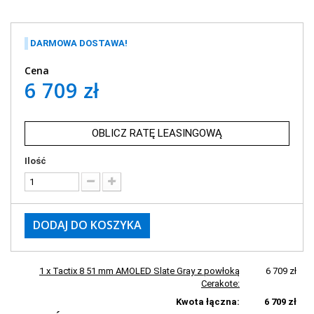
DARMOWA DOSTAWA!
Cena
6 709 zł
OBLICZ RATĘ LEASINGOWĄ
Ilość
DODAJ DO KOSZYKA
1 x Tactix 8 51 mm AMOLED Slate Gray z powłoką
6 709 zł
Cerakote:
Kwota łączna:
6 709 zł