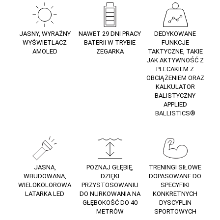
JASNY, WYRAŹNY
NAWET 29 DNI PRACY
DEDYKOWANE
WYŚWIETLACZ
BATERII W TRYBIE
FUNKCJE
AMOLED
ZEGARKA
TAKTYCZNE, TAKIE
JAK AKTYWNOŚĆ Z
PLECAKIEM Z
OBCIĄŻENIEM ORAZ
KALKULATOR
BALISTYCZNY
APPLIED
BALLISTICS®
JASNA,
POZNAJ GŁĘBIĘ,
TRENINGI SIŁOWE
WBUDOWANA,
DZIĘKI
DOPASOWANE DO
WIELOKOLOROWA
PRZYSTOSOWANIU
SPECYFIKI
LATARKA LED
DO NURKOWANIA NA
KONKRETNYCH
GŁĘBOKOŚĆ DO 40
DYSCYPLIN
METRÓW
SPORTOWYCH