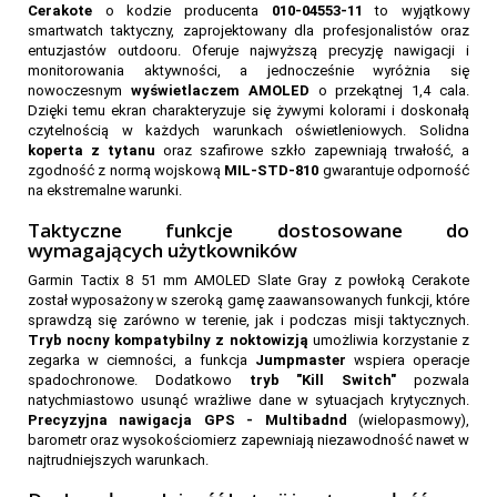
Cerakote
o kodzie producenta
010-04553-11
to wyjątkowy
smartwatch taktyczny, zaprojektowany dla profesjonalistów oraz
entuzjastów outdooru. Oferuje najwyższą precyzję nawigacji i
monitorowania aktywności, a jednocześnie wyróżnia się
nowoczesnym
wyświetlaczem AMOLED
o przekątnej 1,4 cala.
Dzięki temu ekran charakteryzuje się żywymi kolorami i doskonałą
czytelnością w każdych warunkach oświetleniowych. Solidna
koperta z tytanu
oraz szafirowe szkło zapewniają trwałość, a
zgodność z normą wojskową
MIL-STD-810
gwarantuje odporność
na ekstremalne warunki.
Taktyczne funkcje dostosowane do
wymagających użytkowników
Garmin Tactix 8 51 mm AMOLED Slate Gray z powłoką Cerakote
został wyposażony w szeroką gamę zaawansowanych funkcji, które
sprawdzą się zarówno w terenie, jak i podczas misji taktycznych.
Tryb nocny kompatybilny z noktowizją
umożliwia korzystanie z
zegarka w ciemności, a funkcja
Jumpmaster
wspiera operacje
spadochronowe. Dodatkowo
tryb "Kill Switch"
pozwala
43
natychmiastowo usunąć wrażliwe dane w sytuacjach krytycznych.
Precyzyjna nawigacja GPS - Multibadnd
(wielopasmowy),
barometr oraz wysokościomierz zapewniają niezawodność nawet w
najtrudniejszych warunkach.