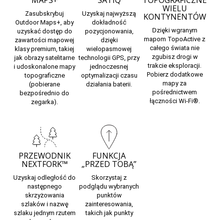
MAPS+
SATIQ
TOPOGRAFICZNE
WIELU
Zasubskrybuj
Uzyskaj najwyższą
KONTYNENTÓW
Outdoor Maps
+, aby
dokładność
Dzięki wgranym
uzyskać dostęp do
pozycjonowania,
mapom TopoActive z
zawartości mapowej
dzięki
całego świata nie
klasy premium, takiej
wielopasmowej
zgubisz drogi w
jak obrazy satelitarne
technologii GPS, przy
trakcie eksploracji.
i udoskonalone mapy
jednoczesnej
Pobierz dodatkowe
topograficzne
optymalizacji czasu
mapy za
(pobierane
działania baterii.
pośrednictwem
bezpośrednio do
łączności Wi-Fi®.
zegarka).
PRZEWODNIK
FUNKCJA
NEXTFORK™
„PRZED TOBĄ”
Uzyskaj odległość do
Skorzystaj z
następnego
podglądu
wybranych
skrzyżowania
punktów
szlaków i nazwę
zainteresowania,
szlaku jednym rzutem
takich jak punkty