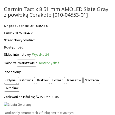
+
OUTLET
Garmin Tactix 8 51 mm AMOLED Slate Gray
+
WYPRZEDAŻ
z powłoką Cerakote [010-04553-01]
Nr producenta:
010-04553-01
EAN:
753759364229
Stan:
Nowy produkt
Dostępność:
Sklep internetowy:
Wysyłka 24h
Salon w
Warszawie
:
Dostępny dziś
Inne salony:
Gdynia
Katowice
Kraków
Poznań
Rzeszów
Szczecin
Wrocław
Zadzwoń na infolinię
22 827 00 05
Doskonały smartwatch z funkcjami taktycznymi.