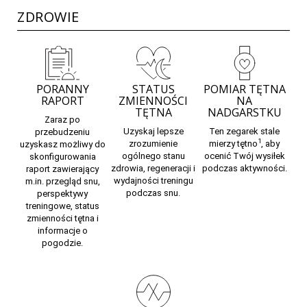
ZDROWIE
PORANNY
STATUS
POMIAR TĘTNA
RAPORT
ZMIENNOŚCI
NA
TĘTNA
NADGARSTKU
Zaraz po
Uzyskaj lepsze
Ten zegarek stale
przebudzeniu
1
zrozumienie
mierzy
tętno
,
aby
uzyskasz możliwy do
ogólnego stanu
ocenić Twój wysiłek
skonfigurowania
zdrowia, regeneracji i
podczas aktywności.
raport zawierający
wydajności treningu
m.in. przegląd snu,
podczas snu.
perspektywy
treningowe, status
zmienności tętna i
informacje o
pogodzie.