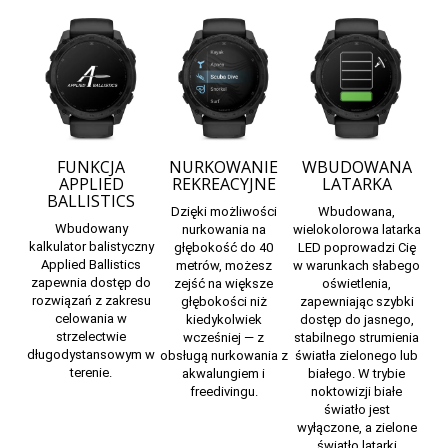
FUNKCJA
NURKOWANIE
WBUDOWANA
APPLIED
REKREACYJNE
LATARKA
BALLISTICS
Dzięki możliwości
Wbudowana,
Wbudowany
nurkowania na
wielokolorowa latarka
kalkulator balistyczny
głębokość do 40
LED poprowadzi Cię
Applied Ballistics
metrów, możesz
w warunkach słabego
zapewnia dostęp do
zejść na większe
oświetlenia,
rozwiązań z zakresu
głębokości niż
zapewniając szybki
celowania w
kiedykolwiek
dostęp do jasnego,
strzelectwie
wcześniej — z
stabilnego strumienia
długodystansowym w
obsługą nurkowania z
światła zielonego lub
terenie.
akwalungiem i
białego. W trybie
freedivingu.
noktowizji białe
światło jest
wyłączone, a zielone
światło latarki