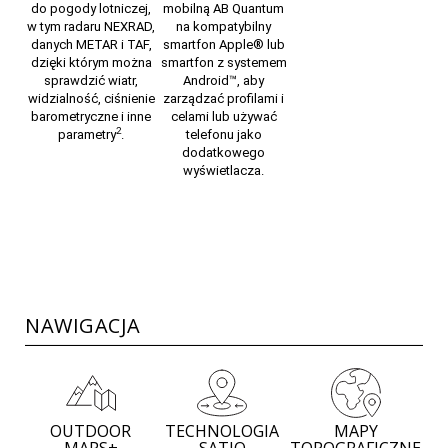
do pogody lotniczej,
mobilną AB Quantum
w tym radaru NEXRAD,
na kompatybilny
danych METAR i TAF,
smartfon
Apple
® lub
dzięki którym można
smartfon z systemem
sprawdzić wiatr,
Android
™, aby
widzialność, ciśnienie
zarządzać profilami i
barometryczne i inne
celami lub używać
2
parametry
.
telefonu jako
dodatkowego
wyświetlacza.
NAWIGACJA
OUTDOOR
TECHNOLOGIA
MAPY