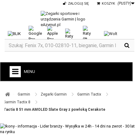
ZALOGUJ SIĘ
KOSZYK
(PUSTY)
MENU
+
GARMIN
Garmin ​
Zegarki Garmin ​
Garmin Tactix ​
ZEGARKI DO BIEGANIA
Garmin Tactix 8 ​
Tactix 8 51 mm AMOLED Slate Gray z powłoką Cerakote
ZEGARKI DLA DZIECI GARMIN
+
TACX
ELITE