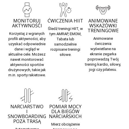
MONITORUJ
ĆWICZENIA HIIT
ANIMOWANE
AKTYWNOŚCI
WSKAZÓWKI
Śledź treningi HIIT, w
TRENINGOWE
Korzystaj z wgranych
tym AMRAP, EMOM,
Animowane
profili aktywności, aby
Tabata lub
ćwiczenia
uzyskać odpowiednie
samodzielnie
wyświetlane na
dane i wgląd w
rozpisane treningi
ekranie zegarka
aktualne cele. Możesz
siłowe.
poprowadzą Twój
nawet monitorować
trening kardio, siłowy,
aktywności sportów
jogi czy pilatesu.
drużynowych, takie jak
m.in. sporty rakietowe.
NARCIARSTWO
POMIAR MOCY
I
DLA BIEGÓW
SNOWBOARDING
NARCIARSKICH
POZA TRASĄ
Mierz obciążenie