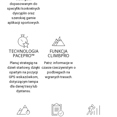
dopasowanym do
specyfiki konkretnych
dyscyplin oraz
szerokiej gamie
aplikacji sportowych.
TECHNOLOGIA
FUNKCJA
PACEPRO™
CLIMBPRO
Planuj
strategię na
Patrz:
informacje w
dzień startowy,
dzięki
czasie rzeczywistym
o
opartym na pozycji
podbiegach na
GPS wskazówkom,
wgranych trasach.
dotyczącym tempa
dla danej trasy lub
dystansu.