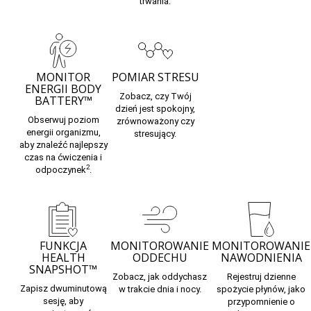
trwania.
MONITOR
POMIAR STRESU
ENERGII BODY
Zobacz, czy Twój
BATTERY™
dzień jest spokojny,
Obserwuj
poziom
zrównoważony czy
energii organizmu,
stresujący.
aby znaleźć najlepszy
czas na ćwiczenia i
2
odpoczynek
.
FUNKCJA
MONITOROWANIE
MONITOROWANIE
HEALTH
ODDECHU
NAWODNIENIA
SNAPSHOT™
Zobacz, jak
oddychasz
Rejestruj
dzienne
Zapisz dwuminutową
w trakcie dnia i nocy.
spożycie płynów,
jako
sesję, aby
przypomnienie o