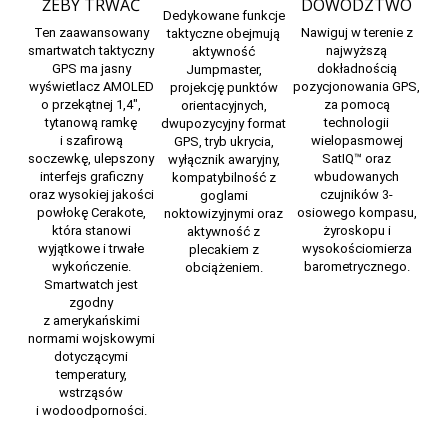
ŻEBY TRWAĆ
DOWÓDZTWO
Dedykowane funkcje
Ten zaawansowany
Nawiguj w terenie z
taktyczne obejmują
smartwatch taktyczny
najwyższą
aktywność
GPS ma jasny
dokładnością
Jumpmaster,
wyświetlacz AMOLED
pozycjonowania GPS,
projekcję punktów
o przekątnej 1,4″,
za pomocą
orientacyjnych,
tytanową ramkę
technologii
dwupozycyjny format
i szafirową
wielopasmowej
GPS, tryb ukrycia,
soczewkę, ulepszony
SatIQ™ oraz
wyłącznik awaryjny,
interfejs graficzny
wbudowanych
kompatybilność z
oraz wysokiej jakości
czujników 3-
goglami
powłokę Cerakote,
osiowego kompasu,
noktowizyjnymi oraz
która stanowi
żyroskopu i
aktywność z
wyjątkowe i trwałe
wysokościomierza
plecakiem z
wykończenie.
barometrycznego.
obciążeniem.
Smartwatch jest
zgodny
z amerykańskimi
normami wojskowymi
dotyczącymi
temperatury,
wstrząsów
i wodoodporności.