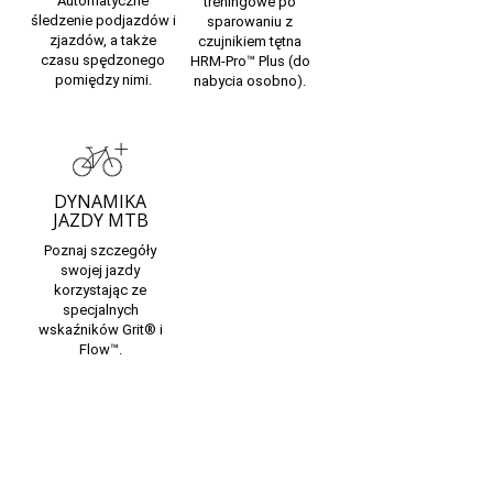
Automatyczne
treningowe po
śledzenie podjazdów i
sparowaniu z
zjazdów, a także
czujnikiem tętna
czasu spędzonego
HRM-Pro™ Plus
(do
pomiędzy nimi.
nabycia osobno).
DYNAMIKA
JAZDY MTB
Poznaj szczegóły
swojej jazdy
korzystając ze
specjalnych
wskaźników
Grit
® i
Flow
™.