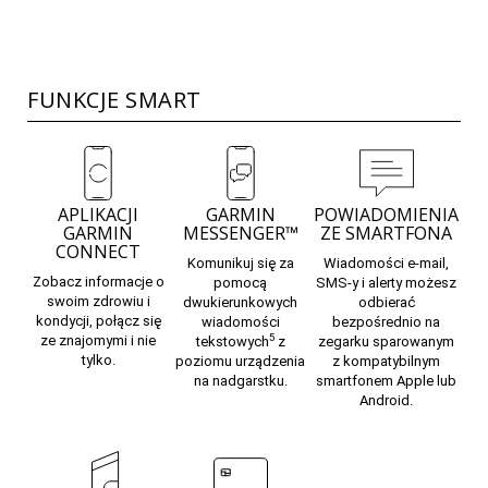
FUNKCJE SMART
APLIKACJI
GARMIN
POWIADOMIENIA
GARMIN
MESSENGER™
ZE SMARTFONA
CONNECT
Komunikuj
się za
Wiadomości e-mail,
Zobacz informacje o
pomocą
SMS-y i alerty możesz
swoim zdrowiu i
dwukierunkowych
odbierać
kondycji, połącz się
wiadomości
bezpośrednio na
5
ze znajomymi i nie
tekstowych
z
zegarku sparowanym
tylko.
poziomu urządzenia
z kompatybilnym
na nadgarstku.
smartfonem Apple lub
Android.