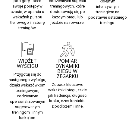
pod górę
i oceń
codziennych sugestii
kolejnym
swoje postępy w
treningowych,
które
intensywnym
czasie, w oparciu o
dostosowują się po
treningiem na
wskaźnik pułapu
każdym biegu lub
podstawie ostatniego
tlenowego i historię
jeździe na rowerze.
treningu.
treningów.
WIDŻET
POMIAR
WYŚCIGU
DYNAMIKI
BIEGU W
Przygotuj się do
ZEGARKU
następnego wyścigu,
Zobacz kluczowe
dzięki wskazówkom
wskaźniki biegu, takie
treningowym,
jak kadencja, długość
codziennym
kroku, czas kontaktu
spersonalizowanym
z podłożem i inne.
sugerowanym
treningom i innym
funkcjom.