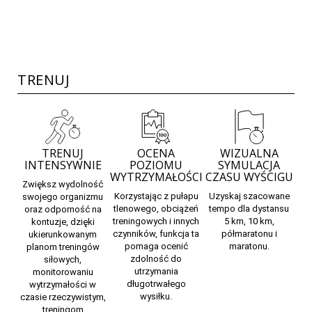
TRENUJ
TRENUJ
OCENA
WIZUALNA
INTENSYWNIE
POZIOMU
SYMULACJA
WYTRZYMAŁOŚCI
CZASU WYŚCIGU
Zwiększ wydolność
Korzystając z pułapu
Uzyskaj
szacowane
swojego organizmu
tlenowego, obciążeń
tempo
dla dystansu
oraz odporność na
treningowych i innych
5 km, 10 km,
kontuzje, dzięki
czynników, funkcja ta
półmaratonu i
ukierunkowanym
pomaga ocenić
maratonu.
planom treningów
zdolność do
siłowych,
utrzymania
monitorowaniu
długotrwałego
wytrzymałości w
wysiłku.
czasie rzeczywistym,
treningom