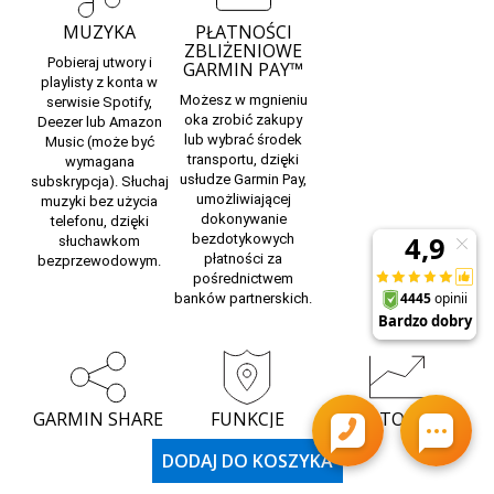
MUZYKA
PŁATNOŚCI
ZBLIŻENIOWE
Pobieraj utwory i
GARMIN PAY™
playlisty z konta w
Możesz w mgnieniu
serwisie Spotify,
oka zrobić zakupy
Deezer lub Amazon
lub wybrać środek
Music (może być
transportu, dzięki
wymagana
usłudze Garmin Pay,
subskrypcja). Słuchaj
umożliwiającej
muzyki bez użycia
dokonywanie
telefonu, dzięki
bezdotykowych
słuchawkom
płatności za
bezprzewodowym.
pośrednictwem
banków partnerskich.
GARMIN SHARE
FUNKCJE
MONITOR AKCJI
BEZPIECZEŃSTWA
Funkcja ta pozwala
Monitoruj nawet 50
I ŚLEDZENIA
DODAJ DO KOSZYKA
7
łatwo udostępniać
ulubionych akcji
—
Kiedy poczujesz
zapisane lokalizacje,
bezpośrednio na