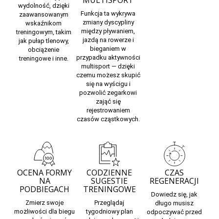
MULTISPORT
wydolność, dzięki
Funkcja ta wykrywa
zaawansowanym
zmiany dyscypliny
wskaźnikom
między pływaniem,
treningowym, takim
jazdą na rowerze i
jak pułap tlenowy,
bieganiem w
obciążenie
przypadku aktywności
treningowe i inne.
multisport — dzięki
czemu możesz skupić
się na wyścigu i
pozwolić zegarkowi
zająć się
rejestrowaniem
czasów cząstkowych.
OCENA FORMY
CODZIENNE
CZAS
NA
SUGESTIE
REGENERACJI
PODBIEGACH
TRENINGOWE
Dowiedz się,
jak
Zmierz swoje
Przeglądaj
długo musisz
możliwości dla
biegu
tygodniowy plan
odpoczywać
przed