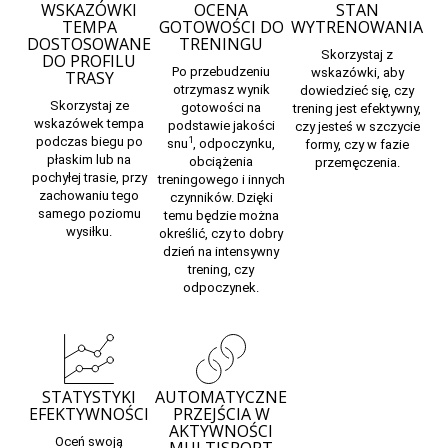
WSKAZÓWKI
OCENA
STAN
TEMPA
GOTOWOŚCI DO
WYTRENOWANIA
DOSTOSOWANE
TRENINGU
Skorzystaj z
DO PROFILU
Po przebudzeniu
wskazówki,
aby
TRASY
otrzymasz wynik
dowiedzieć się, czy
Skorzystaj ze
gotowości na
trening jest efektywny,
wskazówek tempa
podstawie jakości
czy jesteś w szczycie
podczas biegu po
1
snu
, odpoczynku,
formy, czy w fazie
płaskim lub na
obciążenia
przemęczenia.
pochyłej trasie, przy
treningowego i innych
zachowaniu tego
czynników. Dzięki
samego poziomu
temu będzie można
wysiłku.
określić, czy to dobry
dzień na intensywny
trening, czy
odpoczynek.
STATYSTYKI
AUTOMATYCZNE
EFEKTYWNOŚCI
PRZEJŚCIA W
AKTYWNOŚCI
Oceń swoją