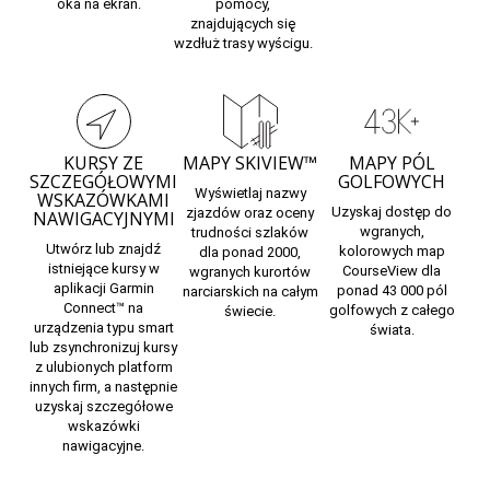
oka na ekran.
pomocy,
znajdujących się
wzdłuż trasy wyścigu.
KURSY ZE
MAPY SKIVIEW™
MAPY PÓL
SZCZEGÓŁOWYMI
GOLFOWYCH
Wyświetlaj nazwy
WSKAZÓWKAMI
Uzyskaj dostęp do
zjazdów oraz oceny
NAWIGACYJNYMI
wgranych,
trudności szlaków
Utwórz lub znajdź
kolorowych
map
dla ponad 2000,
istniejące kursy w
CourseView
dla
wgranych
kurortów
aplikacji Garmin
ponad 43 000 pól
narciarskich
na całym
Connect™ na
golfowych z całego
świecie.
urządzenia typu smart
świata.
lub zsynchronizuj kursy
z ulubionych platform
innych firm, a następnie
uzyskaj szczegółowe
wskazówki
nawigacyjne.