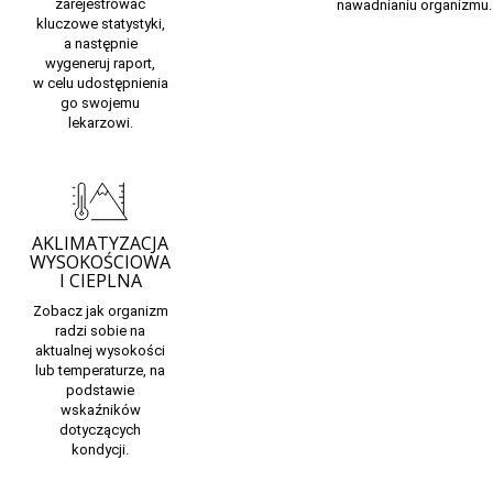
zarejestrować
nawadnianiu organizmu.
kluczowe statystyki,
a następnie
wygeneruj raport,
w celu udostępnienia
go swojemu
lekarzowi.
AKLIMATYZACJA
WYSOKOŚCIOWA
I CIEPLNA
Zobacz
jak organizm
radzi sobie
na
aktualnej wysokości
lub temperaturze, na
podstawie
wskaźników
dotyczących
kondycji.