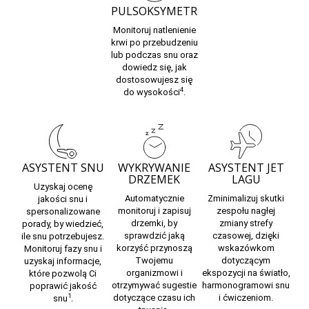
PULSOKSYMETR
Monitoruj
natlenienie
krwi
po przebudzeniu
lub podczas snu oraz
dowiedz się, jak
dostosowujesz się
4
do wysokości
.
ASYSTENT SNU
WYKRYWANIE
ASYSTENT JET
DRZEMEK
LAGU
Uzyskaj ocenę
Automatycznie
Zminimalizuj skutki
jakości snu i
monitoruj i zapisuj
zespołu nagłej
spersonalizowane
drzemki,
by
zmiany strefy
porady, by wiedzieć,
sprawdzić jaką
czasowej,
dzięki
ile snu potrzebujesz.
korzyść przynoszą
wskazówkom
Monitoruj
fazy snu
i
Twojemu
dotyczącym
uzyskaj informacje,
organizmowi i
ekspozycji na światło,
które pozwolą Ci
otrzymywać sugestie
harmonogramowi snu
poprawić jakość
1
dotyczące czasu ich
i ćwiczeniom.
snu
.