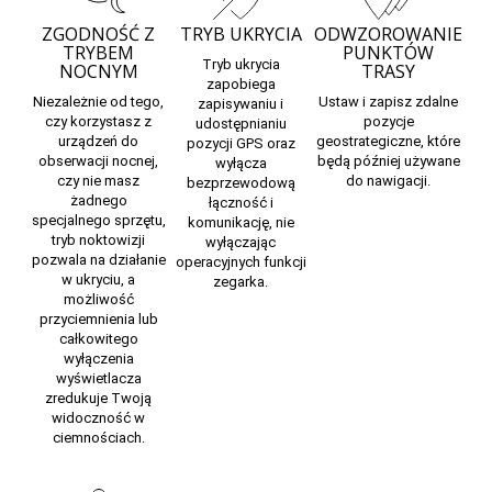
ZGODNOŚĆ Z
TRYB UKRYCIA
ODWZOROWANIE
TRYBEM
PUNKTÓW
Tryb ukrycia
NOCNYM
TRASY
zapobiega
Niezależnie od tego,
Ustaw i zapisz zdalne
zapisywaniu i
czy korzystasz z
pozycje
udostępnianiu
urządzeń do
geostrategiczne, które
pozycji GPS oraz
obserwacji nocnej,
będą później używane
wyłącza
czy nie masz
do nawigacji.
bezprzewodową
żadnego
łączność i
specjalnego sprzętu,
komunikację, nie
tryb noktowizji
wyłączając
pozwala na działanie
operacyjnych funkcji
w ukryciu, a
zegarka.
możliwość
przyciemnienia lub
całkowitego
wyłączenia
wyświetlacza
zredukuje Twoją
widoczność w
ciemnościach.