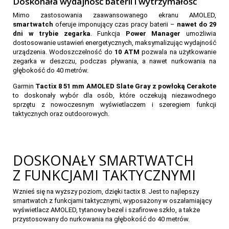
Doskonała wydajność baterii i wytrzymałość
Mimo zastosowania zaawansowanego ekranu AMOLED,
smartwatch
oferuje imponujący czas pracy baterii –
nawet do 29
dni w trybie zegarka
. Funkcja
Power Manager
umożliwia
dostosowanie ustawień energetycznych, maksymalizując wydajność
3
urządzenia. Wodoszczelność do
10 ATM
pozwala na użytkowanie
1
4
zegarka w deszczu, podczas pływania, a nawet nurkowania na
głębokość do 40 metrów.
2
Garmin
Tactix 8 51 mm AMOLED Slate Gray z powłoką Cerakote
to doskonały wybór dla osób, które oczekują niezawodnego
sprzętu z nowoczesnym wyświetlaczem i szeregiem funkcji
taktycznych oraz outdoorowych.
DOSKONAŁY SMARTWATCH
Z FUNKCJAMI TAKTYCZNYMI
Wznieś się na wyższy poziom, dzięki tactix 8. Jest to najlepszy
smartwatch z funkcjami taktycznymi, wyposażony w oszałamiający
wyświetlacz AMOLED, tytanowy bezel i szafirowe szkło, a także
przystosowany do nurkowania na głębokość do 40 metrów.