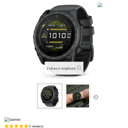
+
SUUNTO
+
POLAR
+
RAM MOUNTS
+
COROS
VOSTOK EUROPE ZEGARKI
VICTORINOX ZEGARKI
Zobacz większe
WENGER ZEGARKI
ORIENT ZEGARKI
OBAKU DENMARK ZEGARKI
POLECANE PRODUKTY
+
PROMOCJE
(1 reviews)