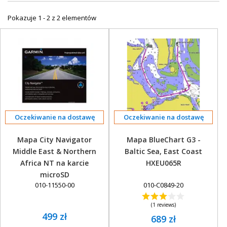
+
SUUNTO
Pokazuje 1 - 2 z 2 elementów
+
POLAR
+
RAM MOUNTS
+
COROS
VOSTOK EUROPE ZEGARKI
VICTORINOX ZEGARKI
Oczekiwanie na dostawę
Oczekiwanie na dostawę
WENGER ZEGARKI
Mapa City Navigator
Mapa BlueChart G3 -
Middle East & Northern
Baltic Sea, East Coast
ORIENT ZEGARKI
Africa NT na karcie
HXEU065R
OBAKU DENMARK ZEGARKI
microSD
010-11550-00
010-C0849-20
POLECANE PRODUKTY
(1 reviews)
+
PROMOCJE
499 zł
689 zł