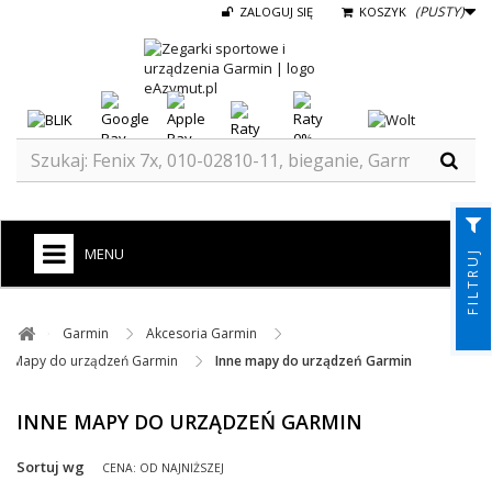
(PUSTY)
ZALOGUJ SIĘ
KOSZYK
MENU
FILTRUJ
+
GARMIN
Garmin ​
Akcesoria Garmin ​
ZEGARKI DO BIEGANIA
Mapy do urządzeń Garmin ​
Inne mapy do urządzeń Garmin
ZEGARKI DLA DZIECI GARMIN
INNE MAPY DO URZĄDZEŃ GARMIN
+
TACX
Sortuj wg
CENA: OD NAJNIŻSZEJ
ELITE