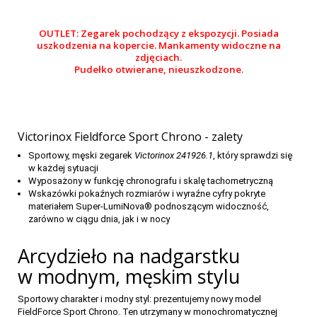
OUTLET: Zegarek pochodzący z ekspozycji. Posiada
uszkodzenia na kopercie.
Mankamenty
widoczne na
zdjęciach.
Pudełko otwierane, nieuszkodzone.
Victorinox Fieldforce Sport Chrono - zalety
Sportowy, męski zegarek
Victorinox 241926.1
, który sprawdzi się
w każdej sytuacji
Wyposażony w funkcję chronografu i skalę tachometryczną
Wskazówki pokaźnych rozmiarów i wyraźne cyfry pokryte
materiałem Super-LumiNova® podnoszącym widoczność,
zarówno w ciągu dnia, jak i w nocy
Arcydzieło na nadgarstku
w modnym, męskim stylu
Sportowy charakter i modny styl: prezentujemy nowy model
FieldForce Sport Chrono. Ten utrzymany w monochromatycznej