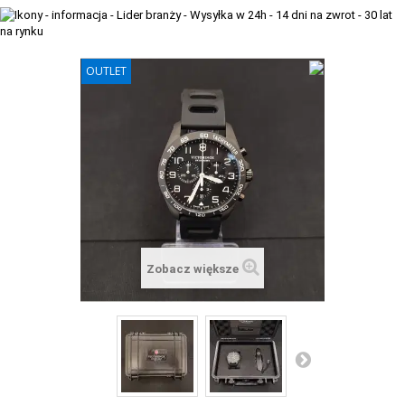
+
TACX
ELITE
OUTLET
+
SUUNTO
+
POLAR
+
RAM MOUNTS
+
COROS
VOSTOK EUROPE ZEGARKI
Zobacz większe
VICTORINOX ZEGARKI
WENGER ZEGARKI
ORIENT ZEGARKI
OBAKU DENMARK ZEGARKI