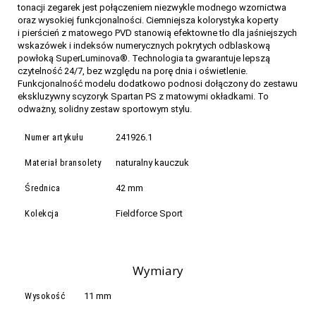
tonacji zegarek jest połączeniem niezwykle modnego wzornictwa
oraz wysokiej funkcjonalności. Ciemniejsza kolorystyka koperty
i pierścień z matowego PVD stanowią efektowne tło dla jaśniejszych
wskazówek i indeksów numerycznych pokrytych odblaskową
powłoką SuperLuminova®. Technologia ta gwarantuje lepszą
czytelność 24/7, bez względu na porę dnia i oświetlenie.
Funkcjonalność modelu dodatkowo podnosi dołączony do zestawu
ekskluzywny scyzoryk Spartan PS z matowymi okładkami. To
odważny, solidny zestaw sportowym stylu.
Numer artykułu
241926.1
Materiał bransolety
naturalny kauczuk
Średnica
42 mm
Kolekcja
Fieldforce Sport
Wymiary
Wysokość
11 mm