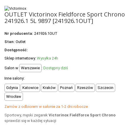
POLECANE PRODUKTY
OUTLET Victorinox Fieldforce Sport Chrono
+
PROMOCJE
241926.1 5L 9897 [241926.1OUT]
+
OUTLET
Nr producenta:
241926.1OUT
+
WYPRZEDAŻ
Stan:
Outlet
Dostępność:
Sklep internetowy:
Wysyłka 24h
Salon w
Warszawie
:
Dostępny dziś
Inne salony:
Gdynia
Katowice
Kraków
Poznań
Rzeszów
Szczecin
Wrocław
Zamów z odbiorem w salonie za 1-2 dni robocze
Sportowy, męski zegarek
Victorinox Fieldforce Sport Chrono
sprawdzi się w każdej sytuacji