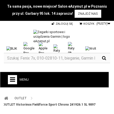
Ta sama pasja, nowe miejsce! Salon eAzymut.pl w Poznaniu
przy ul. Garbary 95 lok. 14 zaprasza!
ZNAJDŹ NAS
ZALOGUJ SIĘ
KOSZYK
(PUSTY)
MENU
+
GARMIN
OUTLET ​
ZEGARKI DO BIEGANIA
OUTLET Victorinox Fieldforce Sport Chrono 241926.1 5L 9897
ZEGARKI DLA DZIECI GARMIN