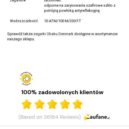
zegarków
tachometr
odporne na zarysowania szafirowe szkło z
potrójną powłoką antyrefleksyjną
Wodoszczelność
10 ATM/100 M/330 FT
Sprawdź także
zegarki Obaku Denmark
dostępne w asortymencie
naszego sklepu.
100% zadowolonych klientów
(Based on 36184 Reviews)