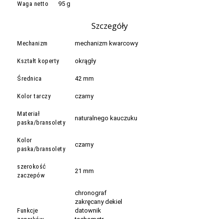
Waga netto
95 g
Szczegóły
Mechanizm
mechanizm kwarcowy
Kształt koperty
okrągły
Średnica
42 mm
Kolor tarczy
czarny
Materiał
naturalnego kauczuku
paska/bransolety
Kolor
czarny
paska/bransolety
szerokość
21 mm
zaczepów
chronograf
zakręcany dekiel
Funkcje
datownik