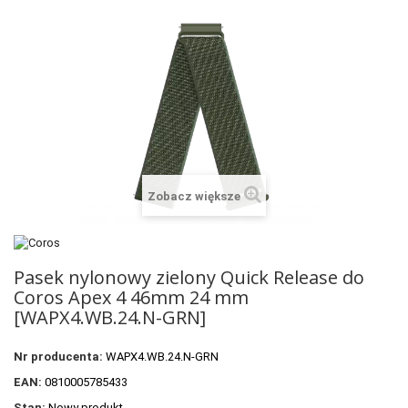
+
SUUNTO
+
POLAR
+
RAM MOUNTS
+
COROS
VOSTOK EUROPE ZEGARKI
Zobacz większe
VICTORINOX ZEGARKI
WENGER ZEGARKI
Pasek nylonowy zielony Quick Release do
ORIENT ZEGARKI
Coros Apex 4 46mm 24 mm
OBAKU DENMARK ZEGARKI
[WAPX4.WB.24.N-GRN]
POLECANE PRODUKTY
Nr producenta:
WAPX4.WB.24.N-GRN
+
PROMOCJE
EAN:
0810005785433
Stan:
Nowy produkt