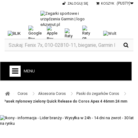
ZALOGUJ SIĘ
KOSZYK
(PUSTY)
MENU
+
GARMIN
Coros ​
Akcesoria Coros ​
Paski do zegarków Coros ​
ZEGARKI DO BIEGANIA
Pasek nylonowy zielony Quick Release do Coros Apex 4 46mm 24 mm
ZEGARKI DLA DZIECI GARMIN
+
TACX
ELITE