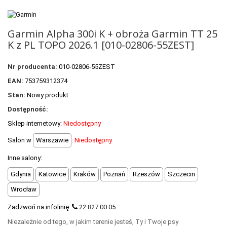
POLECANE PRODUKTY
+
PROMOCJE
Garmin Alpha 300i K + obroża Garmin TT 25
K z PL TOPO 2026.1 [010-02806-55ZEST]
+
OUTLET
+
WYPRZEDAŻ
Nr producenta:
010-02806-55ZEST
EAN:
753759312374
Stan:
Nowy produkt
Dostępność:
Sklep internetowy:
Niedostępny
Salon w
Warszawie
:
Niedostępny
Inne salony:
Gdynia
Katowice
Kraków
Poznań
Rzeszów
Szczecin
Wrocław
Zadzwoń na infolinię
22 827 00 05
Niezależnie od tego, w jakim terenie jesteś, Ty i Twoje psy