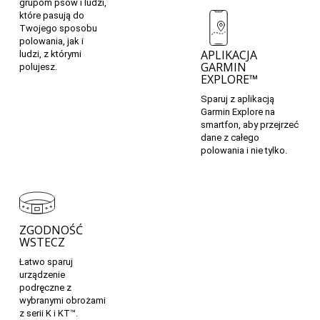
grupom psów i ludzi,
które pasują do
Twojego sposobu
polowania, jak i
APLIKACJA
ludzi, z którymi
GARMIN
polujesz.
EXPLORE™
Sparuj z aplikacją
Garmin Explore na
smartfon, aby przejrzeć
dane z całego
polowania i nie tylko.
ZGODNOŚĆ
WSTECZ
Łatwo sparuj
urządzenie
podręczne z
wybranymi obrożami
z serii K i KT™.