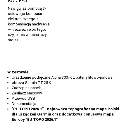
KOMPAS
Nawiguj za pomocą 3-
osiowego kompasu
elektronicznego z
kompensacją nachylenia
— niezależnie od tego,
czy jesteś w ruchu, czy
stoisz.
W zestawie:
Urządzenie podręczne Alpha 300i K z baterią litowo-jonową
obroża Garmin TT 25 K
Zaczep na pasek
Zasilacz sieciowy
Przewód USB
Dokumentacja
"PL TOPO 2026.1" -
najnowsza topograficzna mapa Polski
dla urządzeń Garmin oraz dodatkowa bonusowa mapa
Europy "EU TOPO 2026.1"