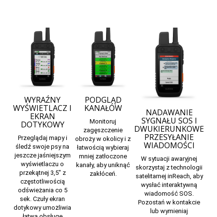
WYRAŹNY
PODGLĄD
WYŚWIETLACZ I
KANAŁÓW
NADAWANIE
EKRAN
SYGNAŁU SOS I
Monitoruj
DOTYKOWY
DWUKIERUNKOWE
zagęszczenie
PRZESYŁANIE
Przeglądaj mapy i
obroży w okolicy i z
WIADOMOŚCI
śledź swoje psy na
łatwością wybieraj
jeszcze jaśniejszym
mniej zatłoczone
W sytuacji awaryjnej
wyświetlaczu o
kanały, aby uniknąć
skorzystaj z technologii
przekątnej 3,5″ z
zakłóceń.
satelitarnej inReach, aby
częstotliwością
wysłać interaktywną
odświeżania co 5
wiadomość SOS.
sek. Czuły ekran
Pozostań w kontakcie
dotykowy umożliwia
lub wymieniaj
łatwą obsługę