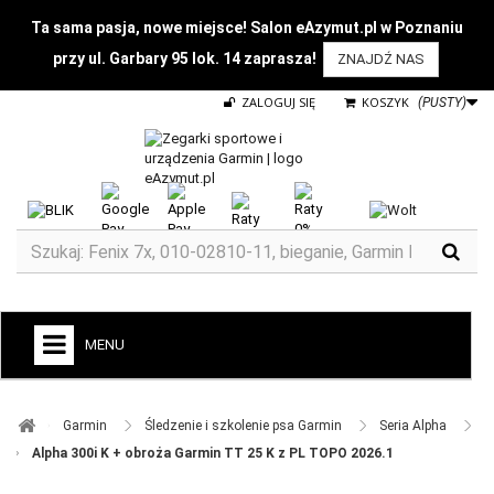
Ta sama pasja, nowe miejsce! Salon eAzymut.pl w Poznaniu
przy ul. Garbary 95 lok. 14 zaprasza!
ZNAJDŹ NAS
ZALOGUJ SIĘ
KOSZYK
(PUSTY)
MENU
+
GARMIN
Garmin ​
Śledzenie i szkolenie psa Garmin ​
Seria Alpha ​
ZEGARKI DO BIEGANIA
Alpha 300i K + obroża Garmin TT 25 K z PL TOPO 2026.1
ZEGARKI DLA DZIECI GARMIN