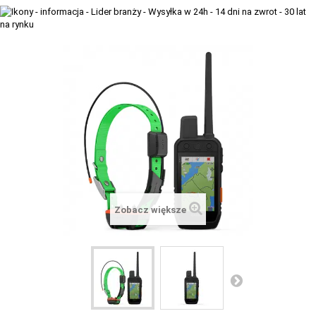
+
TACX
ELITE
+
SUUNTO
+
POLAR
+
RAM MOUNTS
+
COROS
VOSTOK EUROPE ZEGARKI
Zobacz większe
VICTORINOX ZEGARKI
WENGER ZEGARKI
ORIENT ZEGARKI
OBAKU DENMARK ZEGARKI