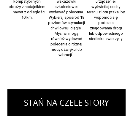
kompatybilnych
wskazówki
urządzenie i
obroży z nadajnikiem
szkoleniowe i
wyświetlaj cechy
— nawet z odległości
wydawać polecenia.
terenu z lotu ptaka, by
10 km.
Wybieraj spośród 18
wspomóc się
poziomów stymulacji
podczas
chwilowej i ciągłej.
znajdowania drogi
Myśliwi mogą
lub odpowiedniego
również wydawać
siedliska zwierzyny.
polecenia o różnej
mocy dźwięku lub
1
wibracji
.
STAŃ NA CZELE SFORY