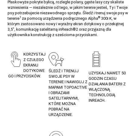
Płaskowyże pokryte bylicą, rozległe polany, gęste lasy czy skaliste
wzniesienia — niezależnie od tego, w jakim terenie jesteś, Ty i Twoje
psy potrzebujecie niezawodnego sprzętu. Śledź i trenuj swoje psy w
1
®
terenie
za pomocą urządzenia podręcznego Alpha
300i K, w
którym zastosowano nowy i wyraźny ekran dotykowy o przekątnej
3,5″, komunikację satelitarną inReach®2 oraz przyjazną dla
użytkownika konstrukcję z sześcioma przyciskami.
KORZYSTAJ
Z CZUŁEGO
EKRANU
DOTYKOWE
ŚLEDŹ I TRENUJ
UZYSKAJ NAWET 50
GO I PRZYCISKÓW.
SWOJE PSY W
GODZIN CZASU
TERENIE I NAWIGUJ Z
DZIAŁANIA BATERII Z
MAPAMI TOPOACTIVE
WŁĄCZONĄ
I OBRAZAMI
TECHNOLOGIĄ
SATELITARNYMI,
INREACH.
KTÓRE MOŻNA
POBRAĆ NA
URZĄDZENIE.