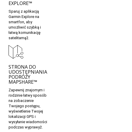
EXPLORE™
Sparuj z aplikacją
Garmin Explore na
smartfon, aby
umożliwić szybką i
łatwą komunikację
satelitarną2.
STRONA DO
UDOSTĘPNIANIA
PODRÓŻY
MAPSHARE™
Zapewnij znajomym i
rodzinie łatwy sposób
na zobaczenie
Twojego postępu,
wyświetlenie Twojej
lokalizacji GPS i
wysyłanie wiadomości
podczas wyprawy2.