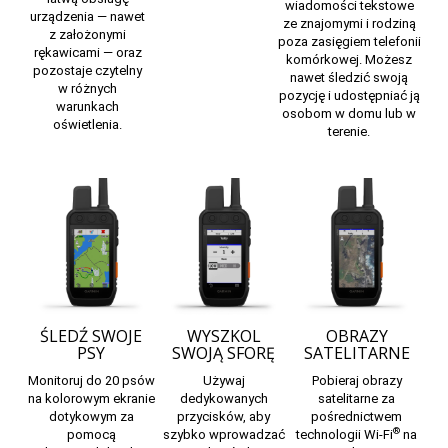
wiadomości tekstowe
urządzenia — nawet
ze znajomymi i rodziną
z założonymi
poza zasięgiem telefonii
rękawicami — oraz
komórkowej. Możesz
pozostaje czytelny
nawet śledzić swoją
w różnych
pozycję i udostępniać ją
warunkach
osobom w domu lub w
oświetlenia.
terenie.
ŚLEDŹ SWOJE
WYSZKOL
OBRAZY
PSY
SWOJĄ SFORĘ
SATELITARNE
Monitoruj do 20 psów
Używaj
Pobieraj obrazy
na kolorowym ekranie
dedykowanych
satelitarne za
dotykowym za
przycisków, aby
pośrednictwem
®
pomocą
szybko wprowadzać
technologii Wi-Fi
na