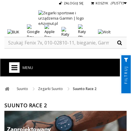
(PUSTY)
ZALOGUJ SIĘ
KOSZYK
MENU
FILTRUJ
+
GARMIN
Suunto ​
Zegarki Suunto ​
Suunto Race 2
ZEGARKI DO BIEGANIA
SUUNTO RACE 2
ZEGARKI DLA DZIECI GARMIN
+
TACX
ELITE