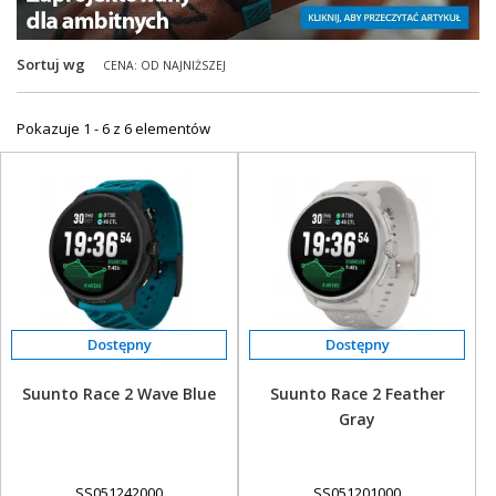
+
SUUNTO
Sortuj wg
CENA: OD NAJNIŻSZEJ
+
POLAR
+
RAM MOUNTS
Pokazuje 1 - 6 z 6 elementów
+
COROS
VOSTOK EUROPE ZEGARKI
VICTORINOX ZEGARKI
WENGER ZEGARKI
ORIENT ZEGARKI
OBAKU DENMARK ZEGARKI
Suunto Race 2 Wave Blue
Suunto Race 2 Feather
Gray
POLECANE PRODUKTY
+
PROMOCJE
SS051242000
SS051201000