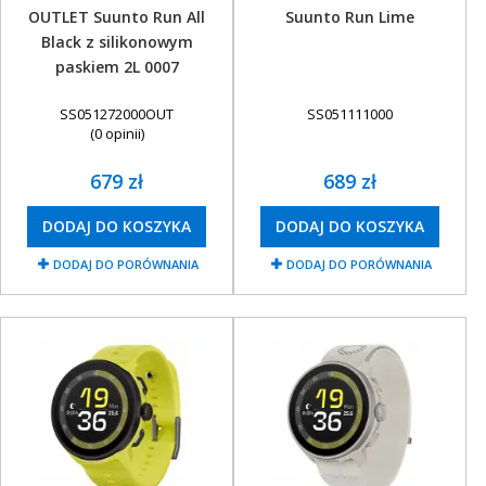
OBAKU DENMARK ZEGARKI
OUTLET Suunto Run All
Suunto Run Lime
Black z silikonowym
POLECANE PRODUKTY
paskiem 2L 0007
+
PROMOCJE
SS051272000OUT
SS051111000
+
OUTLET
(0 opinii)
+
WYPRZEDAŻ
679 zł
689 zł
DODAJ DO KOSZYKA
DODAJ DO KOSZYKA
DODAJ DO PORÓWNANIA
DODAJ DO PORÓWNANIA