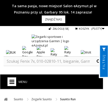
Ta sama pasja, nowe miejsce! Salon eAzymut.pl w
Poznaniu przy ul. Garbary 95 lok. 14 zaprasza!
ZNAJDŹ NAS
(PUSTY)
ZALOGUJ SIĘ
KOSZYK
FILTRUJ
MENU
+
GARMIN
Suunto ​
Zegarki Suunto ​
Suunto Run
ZEGARKI DO BIEGANIA