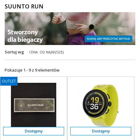
SUUNTO RUN
ZEGARKI DLA DZIECI GARMIN
+
TACX
ELITE
+
SUUNTO
Sortuj wg
CENA: OD NAJNIŻSZEJ
+
POLAR
+
RAM MOUNTS
Pokazuje 1 - 9 z 9 elementów
+
COROS
OUTLET
VOSTOK EUROPE ZEGARKI
VICTORINOX ZEGARKI
WENGER ZEGARKI
ORIENT ZEGARKI