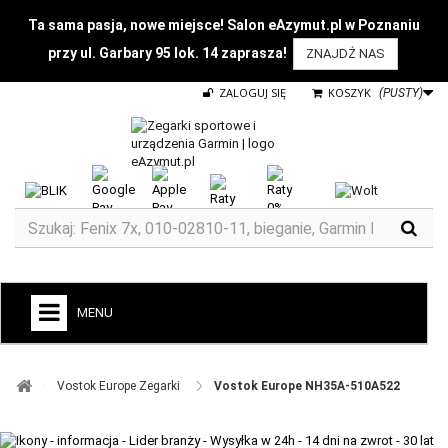
Ta sama pasja, nowe miejsce! Salon eAzymut.pl w Poznaniu
przy ul. Garbary 95 lok. 14 zaprasza!
ZNAJDŹ NAS
ZALOGUJ SIĘ
KOSZYK
(PUSTY)
MENU
+
GARMIN
Vostok Europe Zegarki ​
Vostok Europe NH35A-510A522
ZEGARKI DO BIEGANIA
ZEGARKI DLA DZIECI GARMIN