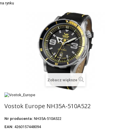
+
TACX
ELITE
+
SUUNTO
+
POLAR
+
RAM MOUNTS
+
COROS
VOSTOK EUROPE ZEGARKI
Zobacz większe
VICTORINOX ZEGARKI
WENGER ZEGARKI
Vostok Europe NH35A-510A522
ORIENT ZEGARKI
Nr producenta:
NH35A-510A522
OBAKU DENMARK ZEGARKI
EAN:
4260157448094