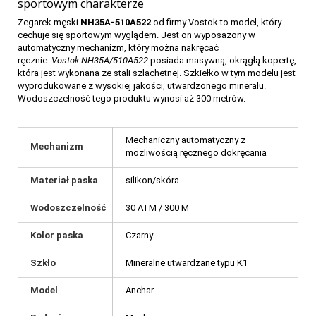
sportowym charakterze
Zegarek męski
NH35A-510A522
od firmy Vostok to model, który
cechuje się sportowym wyglądem. Jest on wyposażony w
automatyczny mechanizm, który można nakręcać
ręcznie.
Vostok NH35A/510A522
posiada masywną, okrągłą kopertę,
która jest wykonana ze stali szlachetnej. Szkiełko w tym modelu jest
wyprodukowane z wysokiej jakości, utwardzonego minerału.
Wodoszczelność tego produktu wynosi aż 300 metrów.
Mechaniczny automatyczny z
Mechanizm
możliwością ręcznego dokręcania
Materiał paska
silikon/skóra
Wodoszczelność
30 ATM / 300 M
Kolor paska
Czarny
Szkło
Mineralne utwardzane typu K1
Model
Anchar