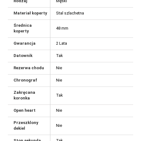
Rodzaj
Męski
Materiał koperty
Stal szlachetna
Średnica
48 mm
koperty
Gwarancja
2 Lata
Datownik
Tak
Rezerwa chodu
Nie
Chronograf
Nie
Zakręcana
Tak
koronka
Open heart
Nie
Przeszklony
Nie
dekiel
Stop sekunda
Tak