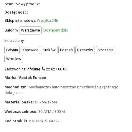
POLECANE PRODUKTY
Stan:
Nowy produkt
Dostępność:
+
PROMOCJE
Sklep internetowy:
Wysyłka 24h
+
OUTLET
Salon w
Warszawie
:
Dostępny dziś
+
WYPRZEDAŻ
Inne salony:
Gdynia
Katowice
Kraków
Poznań
Rzeszów
Szczecin
Wrocław
Zadzwoń na infolinię
22 827 00 05
Marka: Vostok Europe
Mechanizm:
Mechaniczny automatyczny z możliwością ręcznego
dokręcania
Materiał paska:
silikon/skóra
Wodoszczelność:
30 ATM / 300 M
Kod produktu:
NH35A-510A522