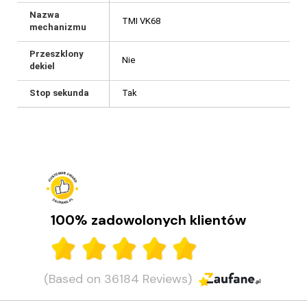
Nazwa
TMI VK68
mechanizmu
Przeszklony
Nie
dekiel
Stop sekunda
Tak
100% zadowolonych klientów
(Based on 36184 Reviews)