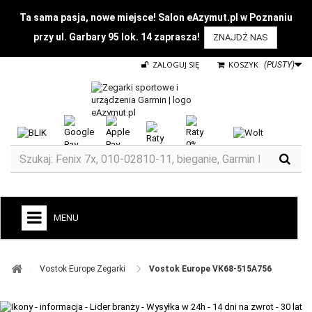
Ta sama pasja, nowe miejsce! Salon eAzymut.pl w Poznaniu
przy ul. Garbary 95 lok. 14 zaprasza!
ZNAJDŹ NAS
ZALOGUJ SIĘ
KOSZYK
(PUSTY)
MENU
+
GARMIN
Vostok Europe Zegarki ​
Vostok Europe VK68-515A756
ZEGARKI DO BIEGANIA
ZEGARKI DLA DZIECI GARMIN