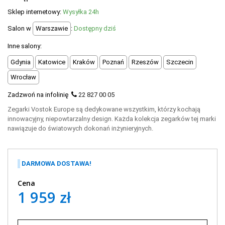
POLECANE PRODUKTY
Sklep internetowy:
Wysyłka 24h
+
PROMOCJE
Salon w
Warszawie
:
Dostępny dziś
+
OUTLET
Inne salony:
Gdynia
Katowice
Kraków
Poznań
Rzeszów
Szczecin
+
WYPRZEDAŻ
Wrocław
Zadzwoń na infolinię
22 827 00 05
Zegarki Vostok Europe są dedykowane wszystkim, którzy kochają
innowacyjny, niepowtarzalny design. Każda kolekcja zegarków tej marki
nawiązuje do światowych dokonań inżynieryjnych.
DARMOWA DOSTAWA!
Cena
1 959 zł