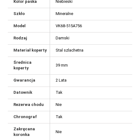
Kolor paska
Niebieski
Szkło
Mineralne
Model
VK68-515A756
Rodzaj
Damski
Materiał koperty
Stal szlachetna
Średnica
39 mm
koperty
Gwarancja
2 Lata
Datownik
Tak
Rezerwa chodu
Nie
Chronograf
Tak
Zakręcana
Nie
koronka