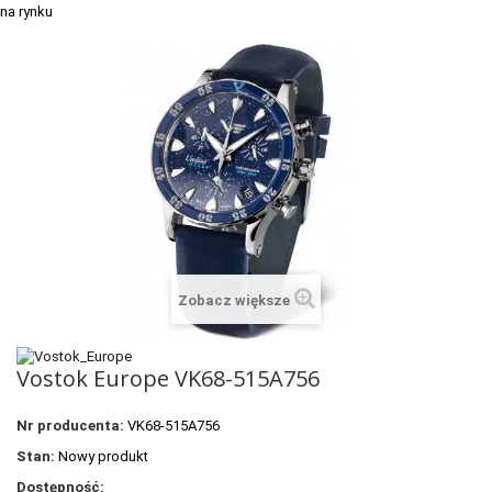
+
TACX
ELITE
+
SUUNTO
+
POLAR
+
RAM MOUNTS
+
COROS
VOSTOK EUROPE ZEGARKI
Zobacz większe
VICTORINOX ZEGARKI
Vostok Europe VK68-515A756
WENGER ZEGARKI
ORIENT ZEGARKI
Nr producenta:
VK68-515A756
Stan:
Nowy produkt
OBAKU DENMARK ZEGARKI
Dostępność: