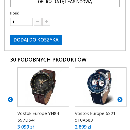
OBLICZ RATĘ LEASINGOWĄ
Ilość
DODAJ DO KOSZYKA
30 PODOBNYCH PRODUKTÓW:
Vostok Europe YN84-
Vostok Europe 6S21-
597D541
510A583
3 099 zł
2 899 zł