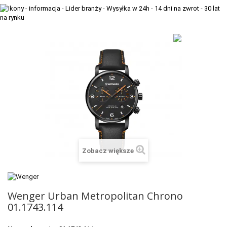
+
TACX
ELITE
+
SUUNTO
+
POLAR
+
RAM MOUNTS
+
COROS
VOSTOK EUROPE ZEGARKI
Zobacz większe
VICTORINOX ZEGARKI
WENGER ZEGARKI
Wenger Urban Metropolitan Chrono
ORIENT ZEGARKI
01.1743.114
OBAKU DENMARK ZEGARKI