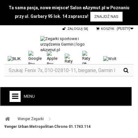
Ta sama pasja, nowe miejsce! Salon eAzymut.pl w Poznaniu
przy ul. Garbary 95 lok. 14 zaprasza!
ZNAJDŹ NAS
ZALOGUJ SIĘ
KOSZYK
(PUSTY)
MENU
+
GARMIN
Wenger Zegarki ​
ZEGARKI DO BIEGANIA
Wenger Urban Metropolitan Chrono 01.1743.114
ZEGARKI DLA DZIECI GARMIN