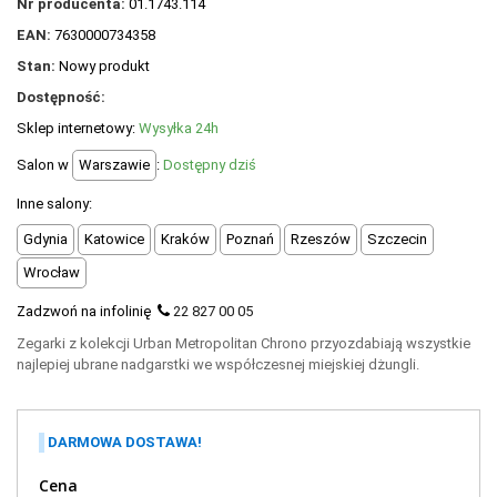
Nr producenta:
01.1743.114
POLECANE PRODUKTY
EAN:
7630000734358
+
PROMOCJE
Stan:
Nowy produkt
Dostępność:
+
OUTLET
Sklep internetowy:
Wysyłka 24h
+
WYPRZEDAŻ
Salon w
Warszawie
:
Dostępny dziś
Inne salony:
Gdynia
Katowice
Kraków
Poznań
Rzeszów
Szczecin
Wrocław
Zadzwoń na infolinię
22 827 00 05
Zegarki z kolekcji Urban Metropolitan Chrono przyozdabiają wszystkie
najlepiej ubrane nadgarstki we współczesnej miejskiej dżungli.
DARMOWA DOSTAWA!
Cena