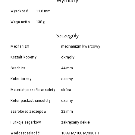
Wymiary
Wysokość
11.6 mm
Waga netto
138 g
Szczegóły
Mechanizm
mechanizm kwarcowy
Kształt koperty
okrągły
Średnica
44 mm
Kolor tarczy
czarny
Materiał paska/bransolety
skóra
Kolor paska/bransolety
czarny
szerokość zaczepów
22 mm
Funkcje zegarków
zakręcany dekiel
Wodoszczelność
10 ATM/100 M/330 FT