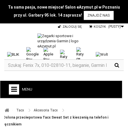
Ta sama pasja, nowe miejsce! Salon eAzymut.pl w Poznaniu
przy ul. Garbary 95 lok. 14 zaprasza!
ZNAJDŹ NAS
ZALOGUJ SIĘ
KOSZYK
(PUSTY)
MENU
+
GARMIN
Tacx ​
Akcesoria Tacx ​
ZEGARKI DO BIEGANIA
Osłona przeciwpotowa Tacx Sweat Set z kieszenią na telefon i
ręcznikiem
ZEGARKI DLA DZIECI GARMIN