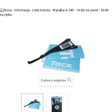
+
TACX
ELITE
+
SUUNTO
+
POLAR
+
RAM MOUNTS
+
COROS
VOSTOK EUROPE ZEGARKI
VICTORINOX ZEGARKI
Zobacz większe
WENGER ZEGARKI
ORIENT ZEGARKI
OBAKU DENMARK ZEGARKI