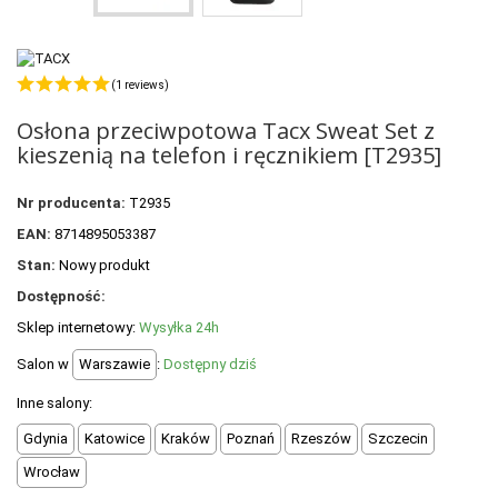
POLECANE PRODUKTY
+
PROMOCJE
(1 reviews)
+
OUTLET
Osłona przeciwpotowa Tacx Sweat Set z
+
WYPRZEDAŻ
kieszenią na telefon i ręcznikiem [T2935]
Nr producenta:
T2935
EAN:
8714895053387
Stan:
Nowy produkt
Dostępność:
Sklep internetowy:
Wysyłka 24h
Salon w
Warszawie
:
Dostępny dziś
Inne salony:
Gdynia
Katowice
Kraków
Poznań
Rzeszów
Szczecin
Wrocław