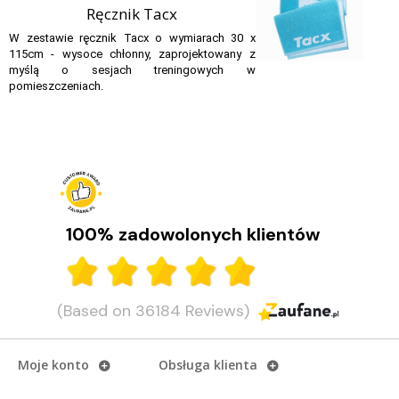
Ręcznik Tacx
W zestawie ręcznik Tacx o wymiarach 30 x
115cm - wysoce chłonny, zaprojektowany z
myślą o sesjach treningowych w
pomieszczeniach.
Jak wybrać pierwszy trenażer rowerowy?
Sezon rowerowy dobiega końca, ale to nie oznacza przerwy w
treningach! Dzięki trenażerowi możesz ćwiczyć w domu niezależnie od
pogody. Sprawdź, jaki model wybrać na początek...
100% zadowolonych klientów
CZYTAJ DALEJ
(Based on 36184 Reviews)
Moje konto
Obsługa klienta