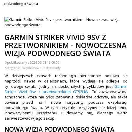
podwodnego świata
ZEGARKI DLA DZIECI GARMIN
+
TACX
ELITE
GARMIN STRIKER VIVID 9SV Z
+
SUUNTO
PRZETWORNIKIEM - NOWOCZESNA
+
WIZJA PODWODNEGO ŚWIATA
POLAR
+
Opublikowany :
2024-05-08 13:00:00
RAM MOUNTS
Kategorie :
Wędkarstwo, echosondy
+
COROS
W dzisiejszych czasach technologia nieustannie posuwa się
naprzód, nawet w dziedzinach, które wydają się odległe od
VOSTOK EUROPE ZEGARKI
cyfrowego świata. Jednym z doskonałych przykładów jest
Garmin
Striker Vivid 9sv z przetwornikiem GT52HW
. To zaawansowana
echosonda, która nie tylko zapewnia dokładne odczyty, ale także
VICTORINOX ZEGARKI
otwiera przed nami nowe horyzonty podczas eksploracji
podwodnego świata. W tym artykule przyjrzymy się bliżej temu
WENGER ZEGARKI
innowacyjnemu urządzeniu i dowiemy się, dlaczego warto
zainwestować w jego zakup.
ORIENT ZEGARKI
NOWA WIZJA PODWODNEGO ŚWIATA