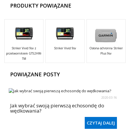
PRODUKTY POWIĄZANE
Striker Vivid 9sv z
Striker Vivid 9sv
Osłona ochronna Striker
przetwornikiem GT52HW-
Plus 9sv
TM
POWIĄZANE POSTY
2020-03-16
Jak wybrać swoją pierwszą echosondę do
wędkowania?
CZYTAJ DALEJ