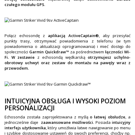
czułego modułu GPS
.
Połącz echosondę z
aplikacją ActiveCaptain®
, aby przesyłać
punkty trasy, otrzymywać powiadomienia z telefonu (w tym
powiadomienia o aktualizacji oprogramowania) i mieć dostęp do
społeczności
Garmin Quickdraw™
za pośrednictwem
łączności Wi-
Fi. W zestawie
z echosondą wędkarską
otrzymujesz uchylno-
obrotowy uchwyt oraz zestaw do montażu na pawęży wraz z
przewodem.
INTUICYJNA OBSŁUGA I WYSOKI POZIOM
PERSONALIZACJI
Echosonda została zaprojektowana z myślą
o łatwej obsłudze
, a
jednocześnie daje
zaawansowane możliwości
. Posiada
intuicyjny
interfejs użytkownika
, który umożliwia łatwe nawigowanie po menu
i szybkie dostosowanie ustawień do swoich preferencji, choćby np.