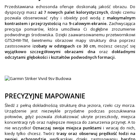
OBAKU DENMARK ZEGARKI
Przedstawiana echosonda oferuje doskonałą jakość obrazu. Do
dyspozycji masz
POLECANE PRODUKTY
aż 7 nowych palet kolorystycznych
, dzięki czemu
pozwala obserwować ryby i obiekty pod wodą z
maksymalnym
+
kontrastem i przejrzystością
na
9-calowym ekranie.
Zachwycająca
PROMOCJE
precyzja pomiarów, która umożliwia Ci dogłębne zrozumienie
podwodnego środowiska. Dzięki zaawansowanemu przetwornikowi
+
OUTLET
GT52HW-TM, świetnemu obrazowi mapy struktury dna poprzez
zastosowane
izobaty w odstępach co 30 cm
, możesz cieszyć się
+
WYPRZEDAŻ
wyjątkowo szczegółowymi obrazami dna
oraz
dokładnymi
odczytami głębokości i kształtów podwodnych formacji.
PRECYZYJNE MAPOWANIE
Śledź z pełną dokładnością strukturę dna jeziora, rzeki czy morza.
Urządzenie jest niezwykle przydatne podczas poszukiwania
połowów, gdyż pozwala zlokalizować ukryte przeszkody, miejsca
koncentracji ryb oraz najlepsze miejsca do zanurzenia przynęt. A to
nie wszystko!
Oznaczaj swoje miejsca punktami
i wracaj do nich,
kiedy tylko chcesz. Twórz
trasy oraz obserwuj prędkość łodzi na
swojej echosondzie
wędkarskiej dzięki zastosowaniu
bardzo