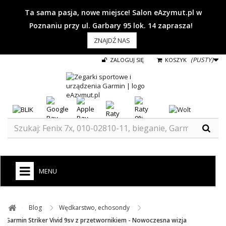
Ta sama pasja, nowe miejsce! Salon eAzymut.pl w
Poznaniu przy ul. Garbary 95 lok. 14 zaprasza!
ZNAJDŹ NAS
(PUSTY)
ZALOGUJ SIĘ
KOSZYK
MENU
+
GARMIN
Blog ​
Wędkarstwo, echosondy ​
ZEGARKI DO BIEGANIA
Garmin Striker Vivid 9sv z przetwornikiem - Nowoczesna wizja