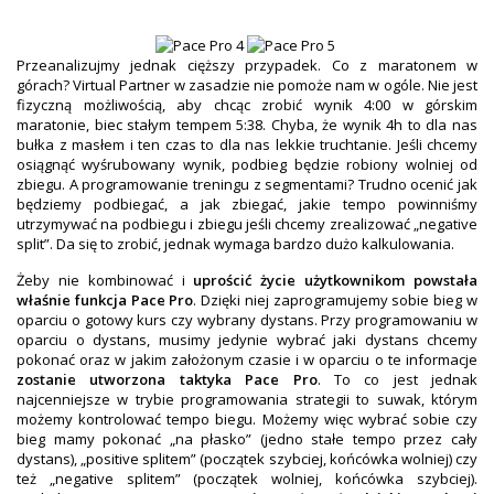
Przeanalizujmy jednak cięższy przypadek. Co z maratonem w
górach? Virtual Partner w zasadzie nie pomoże nam w ogóle. Nie jest
fizyczną możliwością, aby chcąc zrobić wynik 4:00 w górskim
maratonie, biec stałym tempem 5:38. Chyba, że wynik 4h to dla nas
bułka z masłem i ten czas to dla nas lekkie truchtanie. Jeśli chcemy
osiągnąć wyśrubowany wynik, podbieg będzie robiony wolniej od
zbiegu. A programowanie treningu z segmentami? Trudno ocenić jak
będziemy podbiegać, a jak zbiegać, jakie tempo powinniśmy
utrzymywać na podbiegu i zbiegu jeśli chcemy zrealizować „negative
split”. Da się to zrobić, jednak wymaga bardzo dużo kalkulowania.
Żeby nie kombinować i
uprościć życie użytkownikom powstała
właśnie funkcja Pace Pro
. Dzięki niej zaprogramujemy sobie bieg w
oparciu o gotowy kurs czy wybrany dystans. Przy programowaniu w
oparciu o dystans, musimy jedynie wybrać jaki dystans chcemy
pokonać oraz w jakim założonym czasie i w oparciu o te informacje
zostanie utworzona taktyka Pace Pro
. To co jest jednak
najcenniejsze w trybie programowania strategii to suwak, którym
możemy kontrolować tempo biegu. Możemy więc wybrać sobie czy
bieg mamy pokonać „na płasko” (jedno stałe tempo przez cały
dystans), „positive splitem” (początek szybciej, końcówka wolniej) czy
też „negative splitem” (początek wolniej, końcówka szybciej).