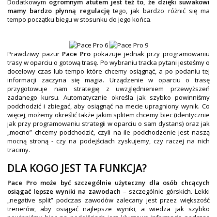
Dodatkowym
ogromnym atutem jest też to, że dzięki suwakowi
mamy bardzo płynną regulację
tego, jak bardzo różnić się ma
tempo początku biegu w stosunku do jego końca.
Prawdziwy pazur
Pace Pro
pokazuje jednak przy programowaniu
trasy w oparciu o gotową trasę. Po wybraniu tracka pytani jesteśmy o
docelowy czas lub tempo które chcemy osiągnąć, a po podaniu tej
informacji zaczyna się magia. Urządzenie w oparciu o trasę
przygotowuje nam strategię z uwzględnieniem przewyższeń
zadanego kursu. Automatycznie określa jak szybko powinniśmy
podchodzić i zbiegać, aby osiągnąć na mecie upragniony wynik. Co
więcej, możemy określić także jakim splitem chcemy biec (identycznie
jak przy programowaniu strategii w oparciu o sam dystans) oraz jak
„mocno” chcemy podchodzić, czyli na ile podchodzenie jest naszą
mocną stroną - czy na podejściach zyskujemy, czy raczej na nich
tracimy.
DLA KOGO JEST TA FUNKCJA?
Pace Pro może być szczególnie użyteczny dla osób chcących
osiągać lepsze wyniki na zawodach
– szczególnie górskich. Lekki
„negative split” podczas zawodów zalecany jest przez większość
trenerów, aby osiągać najlepsze wyniki, a wiedza jak szybko