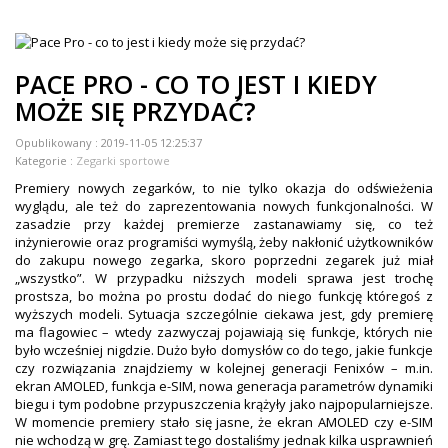
ZEGARKI DLA DZIECI GARMIN
+
TACX
PACE PRO - CO TO JEST I KIEDY
ELITE
MOŻE SIĘ PRZYDAĆ?
+
SUUNTO
Opublikowany :
2019-11-05 12:25:37
Kategorie :
Zegarki sportowe
+
POLAR
Premiery nowych zegarków, to nie tylko okazja do odświeżenia
wyglądu, ale też do zaprezentowania nowych funkcjonalności. W
+
RAM MOUNTS
zasadzie przy każdej premierze zastanawiamy się, co też
inżynierowie oraz programiści wymyślą, żeby nakłonić użytkowników
+
COROS
do zakupu nowego zegarka, skoro poprzedni zegarek już miał
„wszystko”. W przypadku niższych modeli sprawa jest trochę
VOSTOK EUROPE ZEGARKI
prostsza, bo można po prostu dodać do niego funkcję któregoś z
wyższych modeli. Sytuacja szczególnie ciekawa jest, gdy premierę
VICTORINOX ZEGARKI
ma flagowiec – wtedy zazwyczaj pojawiają się funkcje, których nie
było wcześniej nigdzie. Dużo było domysłów co do tego, jakie funkcje
czy rozwiązania znajdziemy w kolejnej generacji Fenixów – m.in.
WENGER ZEGARKI
ekran AMOLED, funkcja e-SIM, nowa generacja parametrów dynamiki
biegu i tym podobne przypuszczenia krążyły jako najpopularniejsze.
ORIENT ZEGARKI
W momencie premiery stało się jasne, że ekran AMOLED czy e-SIM
nie wchodzą w grę. Zamiast tego dostaliśmy jednak kilka usprawnień