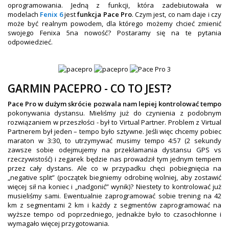
OBAKU DENMARK ZEGARKI
oprogramowania. Jedną z funkcji, która zadebiutowała w
modelach
Fenix 6
jest
funkcja Pace Pro
. Czym jest, co nam daje i czy
POLECANE PRODUKTY
może być realnym powodem, dla którego możemy chcieć zmienić
swojego Fenixa 5na nowość? Postaramy się na te pytania
+
PROMOCJE
odpowiedzieć.
+
OUTLET
+
WYPRZEDAŻ
GARMIN PACEPRO - CO TO JEST?
Pace Pro w dużym skrócie pozwala nam lepiej kontrolować tempo
pokonywania dystansu. Mieliśmy już do czynienia z podobnym
rozwiązaniem w przeszłości - był to Virtual Partner. Problem z Virtual
Partnerem był jeden – tempo było sztywne. Jeśli więc chcemy pobiec
maraton w 3:30, to utrzymywać musimy tempo 4:57 (2 sekundy
zawsze sobie odejmujemy na przekłamania dystansu GPS vs
rzeczywistość) i zegarek będzie nas prowadził tym jednym tempem
przez cały dystans. Ale co w przypadku chęci pobiegnięcia na
„negative split” (początek biegniemy odrobinę wolniej, aby zostawić
więcej sił na koniec i „nadgonić” wynik)? Niestety to kontrolować już
musieliśmy sami. Ewentualnie zaprogramować sobie trening na 42
km z segmentami 2 km i każdy z segmentów zaprogramować na
wyższe tempo od poprzedniego, jednakże było to czasochłonne i
wymagało więcej przygotowania.