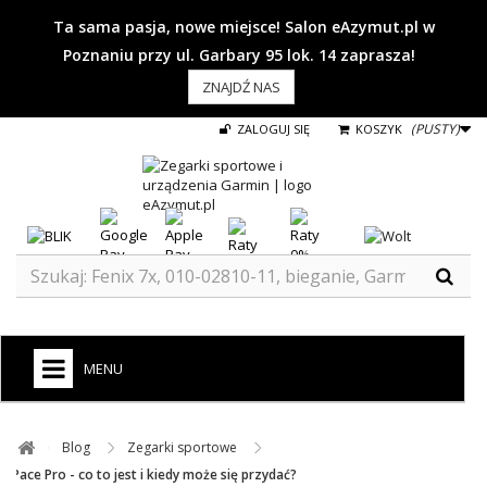
Ta sama pasja, nowe miejsce! Salon eAzymut.pl w
Poznaniu przy ul. Garbary 95 lok. 14 zaprasza!
ZNAJDŹ NAS
(PUSTY)
ZALOGUJ SIĘ
KOSZYK
MENU
+
GARMIN
Blog ​
Zegarki sportowe ​
ZEGARKI DO BIEGANIA
Pace Pro - co to jest i kiedy może się przydać?