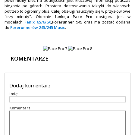
powinniśmy biec na podejściach jest kluczową informacją podczas
biegania po górach. Prostota dostosowania taktyki do własnych
potrzeb to ogromny plus. Całej obsługi nauczymy się w przysłowiowe
"trzy minuty". Obecnie
funkcja Pace Pro
dostępna jest w
modelach
Fenix 6S/6/6X
,
Forerunner 945
oraz ma zostać dodana
do
Forerunnerów 245/245 Music
.
KOMENTARZE
Dodaj komentarz
Imię
Komentarz