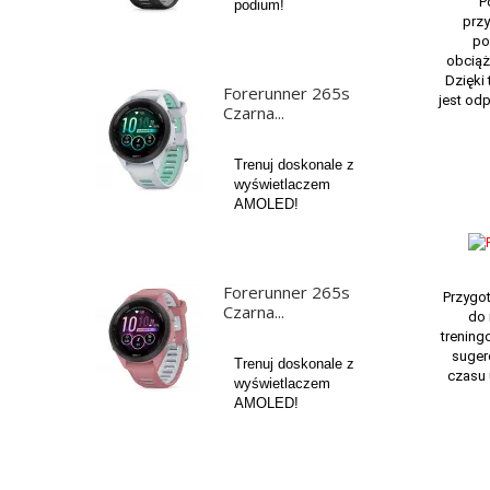
P
podium!
przy
po
obciąż
Dzięki
Forerunner 265s
jest od
Czarna...
Trenuj doskonale z
wyświetlaczem
AMOLED!
Forerunner 265s
Przygo
Czarna...
do
trenin
suger
Trenuj doskonale z
czasu 
wyświetlaczem
AMOLED!