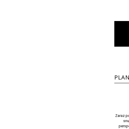
PLAN
Zaraz p
sn
persp