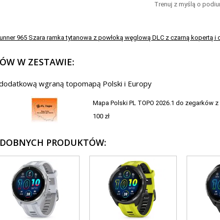
Trenuj z myślą o podiu
runner 965 Szara ramka tytanowa z powłoką węglową DLC z czarną kopertą i
ÓW W ZESTAWIE:
 dodatkową wgraną topomapą Polski i Europy
Mapa Polski PL TOPO 2026.1 do zegarków z s
100 zł
ODOBNYCH PRODUKTÓW: