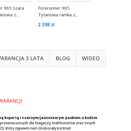
r 965 Szara
Forerunner 965
Forerunner 965 S
anowa z...
Tytanowa ramka z...
ramka tytanowa z.
2 398 zł
2 414 zł
ARANCJA 3 LATA
BLOG
WIDEO
ą kopertą i czarnym/jasnoszarym paskiem o kodzie
zeznaczonych dla biegaczy, triathlonistów oraz innych
D, który zapewni nam doskonały kontrast.