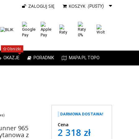
ZALOGUJ SIĘ
KOSZYK
(PUSTY)
Obniżki
OKAZJE
PORADNIK
MAPA PL TOPO
DARMOWA DOSTAWA!
ews)
Cena
unner 965
2 318 zł
tytanowa z