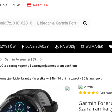
CH SKLEPÓW
RATY 0%
RZYSTÓW
DLA BIEGACZY
NA WODĘ
WG MAREK
Garmin Forerunner 965 ​
LC z czarną kopertą i czarnym/jasnoszarym paskiem
(283 revi
Garmin Forer
Szara ramka 