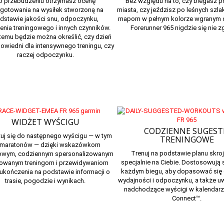
o przebudzeniu otrzymasz ocenę
Bez względu na to, czy biegasz p
gotowania na wysiłek
stworzoną na
miasta, czy jeździsz po leśnych szla
dstawie jakości snu, odpoczynku,
mapom w pełnym kolorze wgranym 
enia treningowego i innych czynników.
Forerunner 965 nigdzie się nie z
 temu będzie można określić, czy dzień
powiedni dla intensywnego treningu, czy
raczej odpoczynku.
WIDŻET WYŚCIGU
CODZIENNE SUGEST
tuj się do następnego wyścigu — w tym
TRENINGOWE
 maratonów — dzięki wskazówkom
Trenuj na podstawie
planu skro
gowym, codziennym spersonalizowanym
specjalnie na Ciebie.
Dostosowują s
owanym treningom i przewidywaniom
każdym biegu, aby dopasować się
ukończenia na podstawie informacji o
wydajności i odpoczynku, a także u
trasie, pogodzie i wynikach.
nadchodzące wyścigi w kalendar
Connect
™.