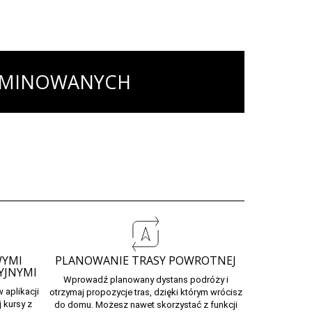
RMINOWANYCH
WYMI
PLANOWANIE TRASY POWROTNEJ
YJNYMI
Wprowadź planowany dystans podróży i
 w
aplikacji
otrzymaj
propozycje tras,
dzięki którym wrócisz
 kursy z
do domu. Możesz nawet skorzystać z funkcji