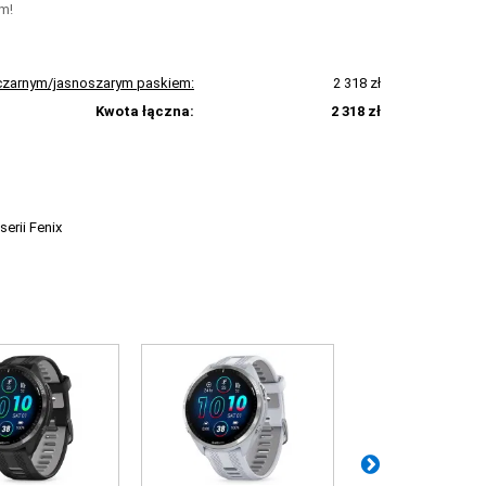
m!
 czarnym/jasnoszarym paskiem:
2 318 zł
Kwota łączna:
2 318 zł
erii Fenix