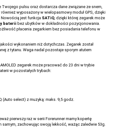
e Twojego pulsu oraz dostarcza dane związane ze snem,
ał również wyposażony w wielopasmowy moduł GPS, dzięki
. Nowością jest funkcja
SATiQ
, dzięki której zegarek może
 baterii
bez ubytków w dokładności pozycjonowania.
102
ożliwość płacenia zegarkiem bez posiadania telefonu w
 jakości wykonaniem niż dotychczas. Zegarek został
nej z tytanu. Waga nadal pozostaje sporym atutem
 AMOLED zegarek może pracować do 23 dni w trybie
terii w pozostałych trybach:
.
 (Auto select) z muzyką: maks. 9,5 godz.
waż pierwszy raz w serii Forerunner mamy kopertę
 tym samym, zachowując swoją lekkość, ważąc zaledwie 53g.