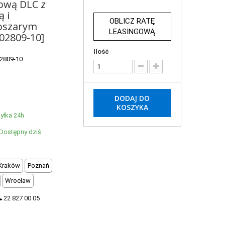
ową DLC z
 i
OBLICZ RATĘ
oszarym
LEASINGOWĄ
02809-10]
Ilość
2809-10
DODAJ DO
KOSZYKA
yłka 24h
Dostępny dziś
Kraków
Poznań
Wrocław
22 827 00 05