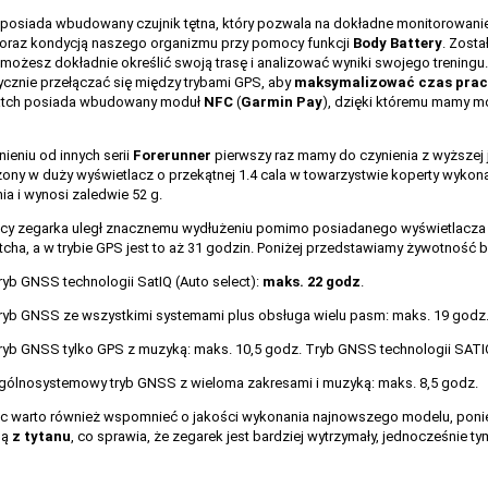
posiada wbudowany czujnik tętna, który pozwala na dokładne monitorowani
oraz kondycją naszego organizmu przy pomocy funkcji
Body Battery
. Zost
możesz dokładnie określić swoją trasę i analizować wyniki swojego treningu
cznie przełączać się między trybami GPS, aby
maksymalizować czas pracy
45
128
tch posiada wbudowany moduł
NFC
(
Garmin
Pay
), dzięki któremu mamy m
ieniu od innych serii
Forerunner
pierwszy raz mamy do czynienia z wyższej
ny w duży wyświetlacz o przekątnej 1.4 cala w towarzystwie koperty wykona
ia i wynosi zaledwie 52 g.
acy zegarka uległ znacznemu wydłużeniu pomimo posiadanego wyświetlacza
cha, a w trybie GPS jest to aż 31 godzin. Poniżej przedstawiamy żywotność ba
ryb GNSS technologii SatIQ (Auto select):
maks. 22 godz
.
ryb GNSS ze wszystkimi systemami plus obsługa wielu pasm: maks. 19 godz
ryb GNSS tylko GPS z muzyką: maks. 10,5 godz. Tryb GNSS technologii SATIQ
gólnosystemowy tryb GNSS z wieloma zakresami i muzyką: maks. 8,5 godz.
c warto również wspomnieć o jakości wykonania najnowszego modelu, ponie
ną
z tytanu
, co sprawia, że zegarek jest bardziej wytrzymały, jednocześnie