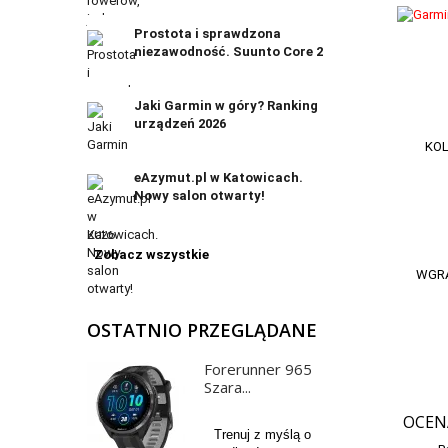
Prostota i sprawdzona
niezawodność. Suunto Core 2
Jaki Garmin w góry? Ranking
urządzeń 2026
KO
eAzymut.pl w Katowicach.
Nowy salon otwarty!
Zobacz wszystkie
WGRA
OSTATNIO PRZEGLĄDANE
Forerunner 965
Szara...
OCEN
Trenuj z myślą o