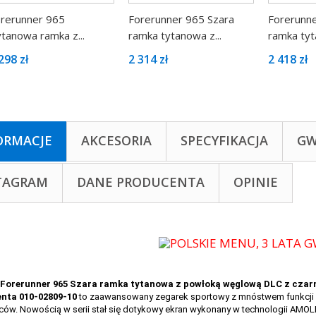
rerunner 965
Forerunner 965 Szara
Forerunne
tanowa ramka z...
ramka tytanowa z...
ramka tyt
298 zł
2 314 zł
2 418 zł
ORMACJE
AKCESORIA
SPECYFIKACJA
GW
TAGRAM
DANE PRODUCENTA
OPINIE
Forerunner 965 Szara ramka tytanowa z powłoką węglową DLC z czarn
nta 010-02809-10
to zaawansowany zegarek sportowy z mnóstwem funkcji pr
ów. Nowością w serii stał się dotykowy ekran wykonany w technologii AMOLE