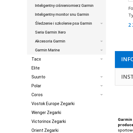
Inteligentny ciśnieniomierz Garmin
Fo
Ty
Inteligentny monitor snu Garmin
Śledzenie i szkolenie psa Garmin
2 
Seria Garmin Xero
Akcesoria Garmin
Garmin Marine
INF
Tacx
Elite
INS
Suunto
Polar
Coros
Vostok Europe Zegarki
Wenger Zegarki
Garmin 
Victorinox Zegarki
produce
Orient Zegarki
sportowc