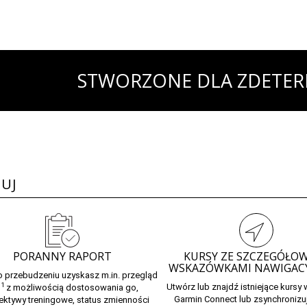
STWORZONE DLA ZDETE
UJ
PORANNY RAPORT
KURSY ZE SZCZEGÓŁO
WSKAZÓWKAMI NAWIGAC
o przebudzeniu uzyskasz m.in. przegląd
1
Utwórz lub znajdź istniejące kursy
u
z możliwością dostosowania go,
Garmin Connect
lub zsynchronizuj
ektywy treningowe, status zmienności