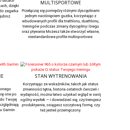
o ulicach
MULTISPORTOWE
kach, dzięki
Przełączaj się pomiędzy różnymi dyscyplinami
do zegarka
jednym naciśnięciem guzika, korzystając z
gubisz.
wbudowanych profili dla triathlonu, duathlonu,
treningów podczas zmiany dyscypliny i biegu
oraz pływania Możesz także stworzyć własne,
niestandardowe profile multisportowe.
IE
STAN WYTRENOWANIA
Korzystając ze
wskaźników,
takich jak status
jonego
zmienności tętna, historia ostatnich ćwiczeń i
ię one po
wydajność, można łatwo uzyskać wgląd w swój
 do Twojej
ogólny wysiłek — i dowiedzieć się, czy trenujesz
względniają
produktywnie, osiągasz szczytową formę, czy
zu
Garmin
też jesteś przemęczony.