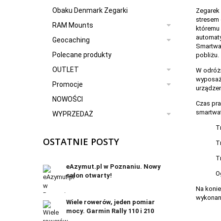
Obaku Denmark Zegarki
Zegarek 
stresem 
RAM Mounts
któremu 
automaty
Geocaching
20
Smartwa
Polecane produkty
pobliżu.
OUTLET
W odróżn
wyposażo
Promocje
urządzen
NOWOŚCI
Czas pr
smartwat
WYPRZEDAŻ
T
OSTATNIE POSTY
T
T
eAzymut.pl w Poznaniu. Nowy
O
salon otwarty!
Na konie
wykona
Wiele rowerów, jeden pomiar
mocy. Garmin Rally 110 i 210