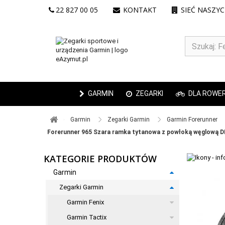
22 827 00 05
KONTAKT
SIEĆ NASZY
GARMIN
ZEGARKI
DLA ROWE
Garmin ​
Zegarki Garmin ​
Garmin Forerunner ​
Forerunner 965 Szara ramka tytanowa z powłoką węglową D
KATEGORIE PRODUKTÓW
Garmin
Zegarki Garmin
Garmin Fenix
Garmin Tactix