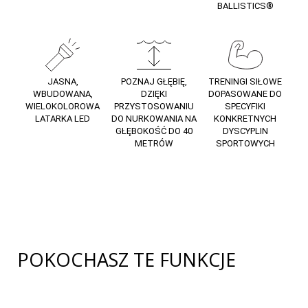
BALLISTICS®
JASNA,
POZNAJ GŁĘBIĘ,
TRENINGI SIŁOWE
WBUDOWANA,
DZIĘKI
DOPASOWANE DO
WIELOKOLOROWA
PRZYSTOSOWANIU
SPECYFIKI
LATARKA LED
DO NURKOWANIA NA
KONKRETNYCH
GŁĘBOKOŚĆ DO 40
DYSCYPLIN
METRÓW
SPORTOWYCH
POKOCHASZ TE FUNKCJE