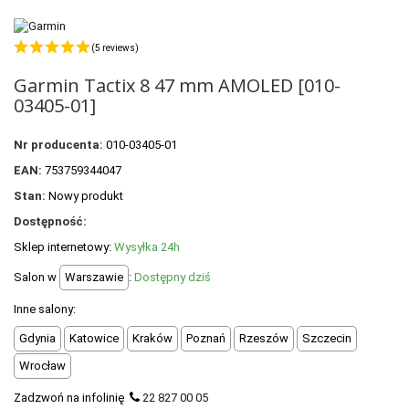
POLECANE PRODUKTY
+
PROMOCJE
(5 reviews)
Garmin Tactix 8 47 mm AMOLED [010-
+
OUTLET
03405-01]
+
WYPRZEDAŻ
Nr producenta:
010-03405-01
EAN:
753759344047
Stan:
Nowy produkt
Dostępność:
Sklep internetowy:
Wysyłka 24h
Salon w
Warszawie
:
Dostępny dziś
Inne salony:
Gdynia
Katowice
Kraków
Poznań
Rzeszów
Szczecin
Wrocław
Zadzwoń na infolinię
22 827 00 05