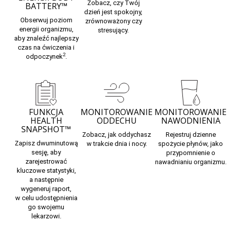
Zobacz, czy Twój
BATTERY™
dzień jest spokojny,
Obserwuj
poziom
zrównoważony czy
energii organizmu,
stresujący.
aby znaleźć najlepszy
czas na ćwiczenia i
2
odpoczynek
.
FUNKCJA
MONITOROWANIE
MONITOROWANIE
HEALTH
ODDECHU
NAWODNIENIA
SNAPSHOT™
Zobacz, jak
oddychasz
Rejestruj
dzienne
Zapisz dwuminutową
w trakcie dnia i nocy.
spożycie płynów,
jako
sesję, aby
przypomnienie o
zarejestrować
nawadnianiu organizmu.
kluczowe statystyki,
a następnie
wygeneruj raport,
w celu udostępnienia
go swojemu
lekarzowi.