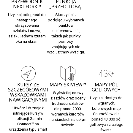
PRZEWODNIK
FUNKCJA
NEXTFORK™
„PRZED TOBĄ”
Uzyskaj odległość do
Skorzystaj z
następnego
podglądu
wybranych
skrzyżowania
punktów
szlaków i nazwę
zainteresowania,
szlaku jednym rzutem
takich jak punkty
oka na ekran.
pomocy,
znajdujących się
wzdłuż trasy wyścigu.
KURSY ZE
MAPY SKIVIEW™
MAPY PÓL
SZCZEGÓŁOWYMI
GOLFOWYCH
Wyświetlaj nazwy
WSKAZÓWKAMI
Uzyskaj dostęp do
zjazdów oraz oceny
NAWIGACYJNYMI
wgranych,
trudności szlaków
Utwórz lub znajdź
kolorowych
map
dla ponad 2000,
istniejące kursy w
CourseView
dla
wgranych
kurortów
aplikacji Garmin
ponad 43 000 pól
narciarskich
na całym
Connect™ na
golfowych z całego
świecie.
urządzenia typu smart
świata.