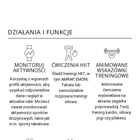
DZIAŁANIA I FUNKCJE
MONITORUJ
ĆWICZENIA HIIT
ANIMOWANE
AKTYWNOŚCI
WSKAZÓWKI
Śledź treningi HIIT, w
TRENINGOWE
Korzystaj z wgranych
tym AMRAP, EMOM,
Animowane
profili aktywności, aby
Tabata lub
ćwiczenia
uzyskać odpowiednie
samodzielnie
wyświetlane na
dane i wgląd w
rozpisane treningi
ekranie zegarka
aktualne cele. Możesz
siłowe.
poprowadzą Twój
nawet monitorować
trening kardio, siłowy,
aktywności sportów
jogi czy pilatesu.
drużynowych, takie jak
m.in. sporty rakietowe.