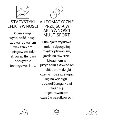
STATYSTYKI
AUTOMATYCZNE
EFEKTYWNOŚCI
PRZEJŚCIA W
AKTYWNOŚCI
Oceń swoją
MULTISPORT
wydolność, dzięki
Funkcja ta wykrywa
zaawansowanym
zmiany dyscypliny
wskaźnikom
między pływaniem,
treningowym, takim
jazdą na rowerze i
jak pułap tlenowy,
bieganiem w
obciążenie
przypadku aktywności
treningowe i inne.
multisport — dzięki
czemu możesz skupić
się na wyścigu i
pozwolić zegarkowi
zająć się
rejestrowaniem
czasów cząstkowych.