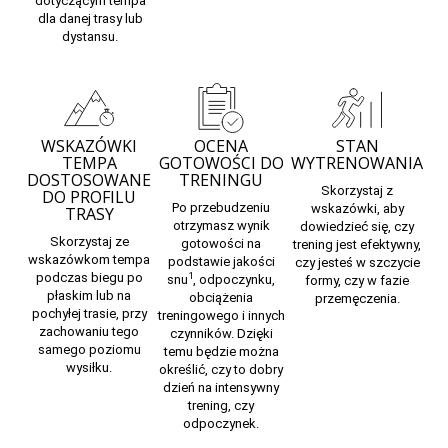
dotyczącym tempa
dla danej trasy lub
dystansu.
WSKAZÓWKI
OCENA
STAN
TEMPA
GOTOWOŚCI DO
WYTRENOWANIA
DOSTOSOWANE
TRENINGU
Skorzystaj z
DO PROFILU
Po przebudzeniu
wskazówki,
aby
TRASY
otrzymasz wynik
dowiedzieć się, czy
Skorzystaj ze
gotowości na
trening jest efektywny,
wskazówkom tempa
podstawie jakości
czy jesteś w szczycie
podczas biegu po
1
snu
, odpoczynku,
formy, czy w fazie
płaskim lub na
obciążenia
przemęczenia.
pochyłej trasie, przy
treningowego i innych
zachowaniu tego
czynników. Dzięki
samego poziomu
temu będzie można
wysiłku.
określić, czy to dobry
dzień na intensywny
trening, czy
odpoczynek.