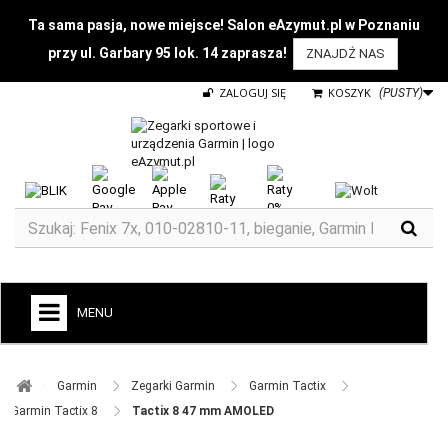
Ta sama pasja, nowe miejsce! Salon eAzymut.pl w Poznaniu
przy ul. Garbary 95 lok. 14 zaprasza!
ZNAJDŹ NAS
ZALOGUJ SIĘ
KOSZYK
(PUSTY)
MENU
+
GARMIN
Garmin ​
Zegarki Garmin ​
Garmin Tactix ​
ZEGARKI DO BIEGANIA
Garmin Tactix 8 ​
Tactix 8 47 mm AMOLED
ZEGARKI DLA DZIECI GARMIN