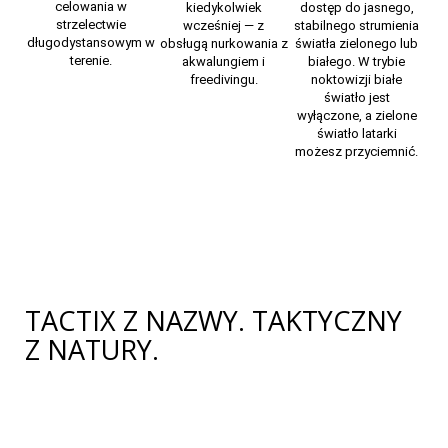
celowania w
kiedykolwiek
dostęp do jasnego,
strzelectwie
wcześniej — z
stabilnego strumienia
długodystansowym w
obsługą nurkowania z
światła zielonego lub
terenie.
akwalungiem i
białego. W trybie
freedivingu.
noktowizji białe
światło jest
wyłączone, a zielone
światło latarki
możesz przyciemnić.
TACTIX Z NAZWY. TAKTYCZNY
Z NATURY.