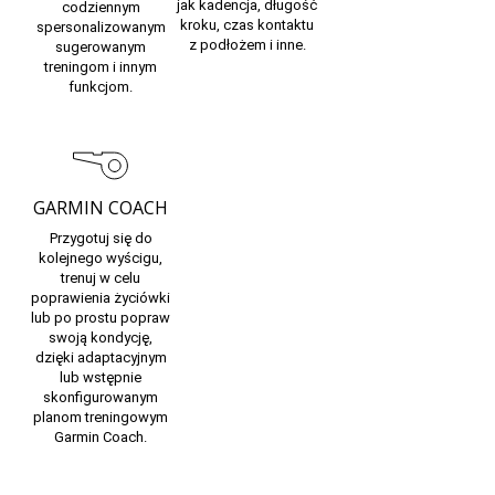
jak kadencja, długość
codziennym
kroku, czas kontaktu
spersonalizowanym
z podłożem i inne.
sugerowanym
treningom i innym
funkcjom.
GARMIN COACH
Przygotuj się do
kolejnego wyścigu,
trenuj w celu
poprawienia życiówki
lub po prostu popraw
swoją kondycję,
dzięki adaptacyjnym
lub wstępnie
skonfigurowanym
planom treningowym
Garmin Coach.