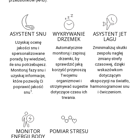
przedsionków (AFib).
ASYSTENT SNU
WYKRYWANIE
ASYSTENT JET
DRZEMEK
LAGU
Uzyskaj ocenę
Automatycznie
Zminimalizuj skutki
jakości snu i
monitoruj i zapisuj
zespołu nagłej
spersonalizowane
drzemki,
by
zmiany strefy
porady, by wiedzieć,
sprawdzić jaką
czasowej,
dzięki
ile snu potrzebujesz.
korzyść przynoszą
wskazówkom
Monitoruj
fazy snu
i
Twojemu
dotyczącym
uzyskaj informacje,
organizmowi i
ekspozycji na światło,
które pozwolą Ci
otrzymywać sugestie
harmonogramowi snu
poprawić jakość
1
dotyczące czasu ich
i ćwiczeniom.
snu
.
trwania.
MONITOR
POMIAR STRESU
ENERGII BODY