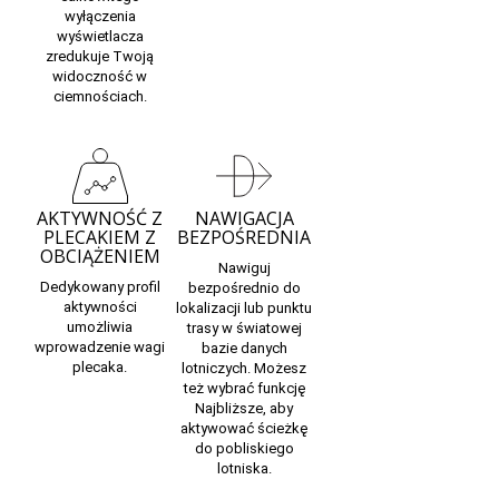
wyłączenia
wyświetlacza
zredukuje Twoją
widoczność w
ciemnościach.
AKTYWNOŚĆ Z
NAWIGACJA
PLECAKIEM Z
BEZPOŚREDNIA
OBCIĄŻENIEM
Nawiguj
Dedykowany profil
bezpośrednio do
aktywności
lokalizacji lub punktu
umożliwia
trasy w światowej
wprowadzenie wagi
bazie danych
plecaka.
lotniczych. Możesz
też wybrać funkcję
Najbliższe, aby
aktywować ścieżkę
do pobliskiego
lotniska.