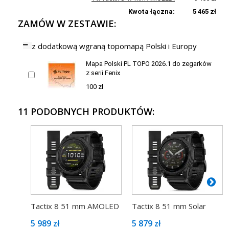
Kwota łączna:
5 465 zł
ZAMÓW W ZESTAWIE:
z dodatkową wgraną topomapą Polski i Europy
Mapa Polski PL TOPO 2026.1 do zegarków
z serii Fenix
100 zł
11 PODOBNYCH PRODUKTÓW:
Tactix 8 51 mm AMOLED
Tactix 8 51 mm Solar
5 989 zł
5 879 zł