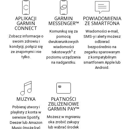
APLIKACJI
GARMIN
POWIADOMIENIA
GARMIN
MESSENGER™
ZE SMARTFONA
CONNECT
Komunikuj
się za
Wiadomości e-mail,
Zobacz informacje o
pomocą
SMS-y i alerty możesz
swoim zdrowiu i
dwukierunkowych
odbierać
kondycji, połącz się
wiadomości
bezpośrednio na
5
ze znajomymi i nie
tekstowych
z
zegarku sparowanym
tylko.
poziomu urządzenia
z kompatybilnym
na nadgarstku.
smartfonem Apple lub
Android.
MUZYKA
PŁATNOŚCI
ZBLIŻENIOWE
Pobieraj utwory i
GARMIN PAY™
playlisty z konta w
Możesz w mgnieniu
serwisie Spotify,
oka zrobić zakupy
Deezer lub Amazon
lub wybrać środek
Music (może być