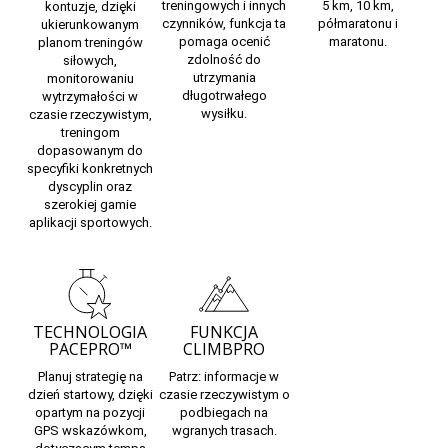
treningowych i innych
5 km, 10 km,
kontuzje, dzięki
czynników, funkcja ta
półmaratonu i
ukierunkowanym
pomaga ocenić
maratonu.
planom treningów
zdolność do
siłowych,
utrzymania
monitorowaniu
długotrwałego
wytrzymałości w
wysiłku.
czasie rzeczywistym,
treningom
dopasowanym do
specyfiki konkretnych
dyscyplin oraz
szerokiej gamie
aplikacji sportowych.
TECHNOLOGIA
FUNKCJA
PACEPRO™
CLIMBPRO
Planuj
strategię na
Patrz:
informacje w
dzień startowy,
dzięki
czasie rzeczywistym
o
opartym na pozycji
podbiegach na
GPS wskazówkom,
wgranych trasach.