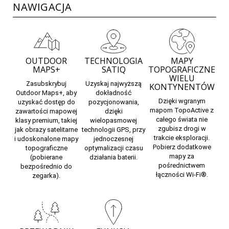
NAWIGACJA
OUTDOOR
TECHNOLOGIA
MAPY
MAPS+
SATIQ
TOPOGRAFICZNE
WIELU
Zasubskrybuj
Uzyskaj najwyższą
KONTYNENTÓW
Outdoor Maps
+, aby
dokładność
Dzięki wgranym
uzyskać dostęp do
pozycjonowania,
mapom TopoActive z
zawartości mapowej
dzięki
całego świata nie
klasy premium, takiej
wielopasmowej
zgubisz drogi w
jak obrazy satelitarne
technologii GPS, przy
trakcie eksploracji.
i udoskonalone mapy
jednoczesnej
Pobierz dodatkowe
topograficzne
optymalizacji czasu
mapy za
(pobierane
działania baterii.
pośrednictwem
bezpośrednio do
łączności Wi-Fi®.
zegarka).