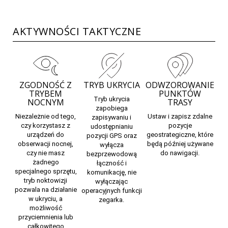
AKTYWNOŚCI TAKTYCZNE
ZGODNOŚĆ Z
TRYB UKRYCIA
ODWZOROWANIE
TRYBEM
PUNKTÓW
Tryb ukrycia
NOCNYM
TRASY
zapobiega
Niezależnie od tego,
Ustaw i zapisz zdalne
zapisywaniu i
czy korzystasz z
pozycje
udostępnianiu
urządzeń do
geostrategiczne, które
pozycji GPS oraz
obserwacji nocnej,
będą później używane
wyłącza
czy nie masz
do nawigacji.
bezprzewodową
żadnego
łączność i
specjalnego sprzętu,
komunikację, nie
tryb noktowizji
wyłączając
pozwala na działanie
operacyjnych funkcji
w ukryciu, a
zegarka.
możliwość
przyciemnienia lub
całkowitego