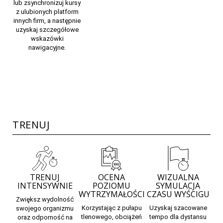
lub zsynchronizuj kursy
z ulubionych platform
innych firm, a następnie
uzyskaj szczegółowe
wskazówki
nawigacyjne.
TRENUJ
TRENUJ
OCENA
WIZUALNA
INTENSYWNIE
POZIOMU
SYMULACJA
WYTRZYMAŁOŚCI
CZASU WYŚCIGU
Zwiększ wydolność
Korzystając z pułapu
Uzyskaj
szacowane
swojego organizmu
tlenowego, obciążeń
tempo
dla dystansu
oraz odporność na