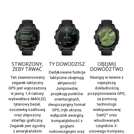
STWORZONY,
TY DOWODZISZ
OBEJMIJ
ŻEBY TRWAĆ
DOWÓDZTWO
Dedykowane funkcje
Ten zaawansowany
Nawiguj w terenie z
taktyczne obejmują
zegarek taktyczny
najwyższą
aktywność
GPS jest wyposażony
dokładnością
Jumpmaster,
w jasny, 1,4-calowy
pozycjonowania GPS,
projekcję punktów
wyświetlacz AMOLED,
za pomocą
orientacyjnych,
tytanowy bezel,
technologii
dwupozycyjny format
soczewkę szafirową
wielopasmowej
GPS, tryb ukrycia,
oraz ulepszony
SatIQ™ oraz
wyłącznik awaryjny,
interfejs graficzny.
wbudowanych
kompatybilność z
Zegarek jest zgodny
czujników 3-
goglami
z amerykańskimi
osiowego kompasu,
noktowizyjnymi oraz