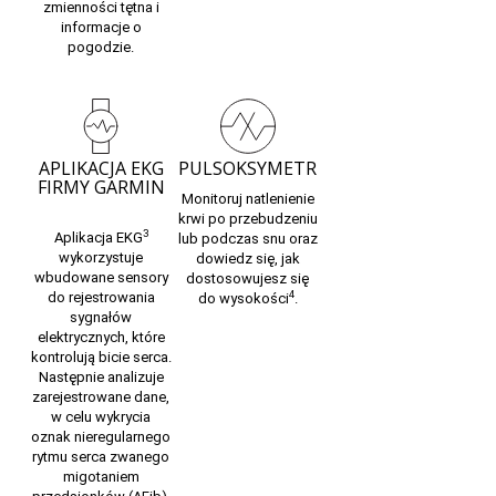
zmienności tętna i
informacje o
pogodzie.
APLIKACJA EKG
PULSOKSYMETR
FIRMY GARMIN
Monitoruj
natlenienie
krwi
po przebudzeniu
3
Aplikacja EKG
lub podczas snu oraz
wykorzystuje
dowiedz się, jak
wbudowane sensory
dostosowujesz się
4
do rejestrowania
do wysokości
.
sygnałów
elektrycznych, które
kontrolują bicie serca.
Następnie analizuje
zarejestrowane dane,
w celu wykrycia
oznak nieregularnego
rytmu serca zwanego
migotaniem