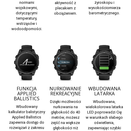
normami
żyroskopu i
aktywność z
wojskowymi,
wysokościomierza
plecakiem z
dotyczącymi
barometrycznego.
obciążeniem.
temperatury,
wstrząsów i
wodoodporności.
FUNKCJA
NURKOWANIE
WBUDOWANA
APPLIED
REKREACYJNE
LATARKA
BALLISTICS
Dzięki możliwości
Wbudowana,
Wbudowany
nurkowania na
wielokolorowa latarka
kalkulator balistyczny
głębokość do 40
LED poprowadzi Cię
Applied Ballistics
metrów, możesz
w warunkach słabego
zapewnia dostęp do
zejść na większe
oświetlenia,
rozwiązań z zakresu
głębokości niż
zapewniając szybki