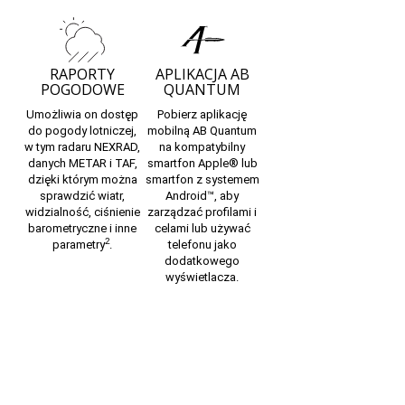
RAPORTY
APLIKACJA AB
POGODOWE
QUANTUM
Umożliwia on dostęp
Pobierz aplikację
do pogody lotniczej,
mobilną AB Quantum
w tym radaru NEXRAD,
na kompatybilny
danych METAR i TAF,
smartfon
Apple
® lub
dzięki którym można
smartfon z systemem
sprawdzić wiatr,
Android
™, aby
widzialność, ciśnienie
zarządzać profilami i
barometryczne i inne
celami lub używać
2
parametry
.
telefonu jako
dodatkowego
wyświetlacza.