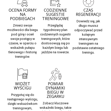
OCENA FORMY
CODZIENNE
CZAS
NA
SUGESTIE
REGENERACJI
PODBIEGACH
TRENINGOWE
Dowiedz się,
jak
Zmierz swoje
Przeglądaj
długo musisz
możliwości dla
biegu
tygodniowy plan
odpoczywać
przed
pod górę
i oceń
codziennych sugestii
kolejnym
swoje postępy w
treningowych,
które
intensywnym
czasie, w oparciu o
dostosowują się po
treningiem na
wskaźnik pułapu
każdym biegu lub
podstawie ostatniego
tlenowego i historię
jeździe na rowerze.
treningu.
treningów.
WIDŻET
POMIAR
WYŚCIGU
DYNAMIKI
BIEGU W
Przygotuj się do
ZEGARKU
następnego wyścigu,
Zobacz kluczowe
dzięki wskazówkom
wskaźniki biegu, takie
treningowym,