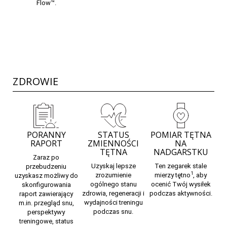
Flow
™.
ZDROWIE
PORANNY
STATUS
POMIAR TĘTNA
RAPORT
ZMIENNOŚCI
NA
TĘTNA
NADGARSTKU
Zaraz po
Uzyskaj lepsze
Ten zegarek stale
przebudzeniu
1
zrozumienie
mierzy
tętno
,
aby
uzyskasz możliwy do
ogólnego stanu
ocenić Twój wysiłek
skonfigurowania
zdrowia, regeneracji i
podczas aktywności.
raport zawierający
wydajności treningu
m.in. przegląd snu,
podczas snu.
perspektywy
treningowe, status