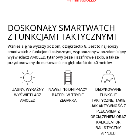
DOSKONAŁY SMARTWATCH
Z FUNKCJAMI TAKTYCZNYMI
Wznieś się na wyższy poziom, dzięki tactix 8. Jest to najlepszy
smartwatch z funkcjami taktycznymi, wyposażony w oszałamiający
wyświetlacz AMOLED, tytanowy bezel i szafirowe szkło, a także
przystosowany do nurkowania na głębokość do 40 metrów.
JASNY, WYRAŹNY
NAWET 16 DNI PRACY
DEDYKOWANE
WYŚWIETLACZ
BATERII W TRYBIE
FUNKCJE
AMOLED
ZEGARKA
TAKTYCZNE, TAKIE
JAK AKTYWNOŚĆ Z
PLECAKIEM Z
OBCIĄŻENIEM ORAZ
85
KALKULATOR
BALISTYCZNY
APPLIED