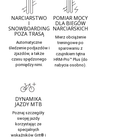
NARCIARSTWO
POMIAR MOCY
I
DLA BIEGÓW
SNOWBOARDING
NARCIARSKICH
POZA TRASĄ
Mierz obciążenie
Automatyczne
treningowe po
śledzenie podjazdów i
sparowaniu z
zjazdów, a także
czujnikiem tętna
czasu spędzonego
HRM-Pro™ Plus
(do
pomiędzy nimi.
nabycia osobno).
DYNAMIKA
JAZDY MTB
Poznaj szczegóły
swojej jazdy
korzystając ze
specjalnych
wskaźników
Grit
® i