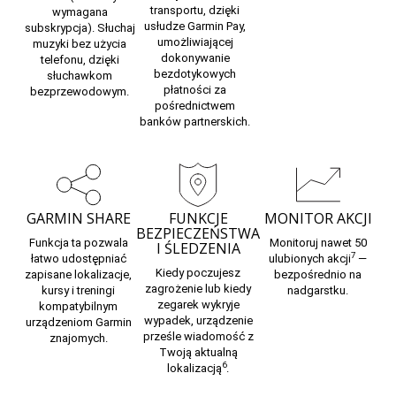
transportu, dzięki
wymagana
usłudze Garmin Pay,
subskrypcja). Słuchaj
umożliwiającej
muzyki bez użycia
dokonywanie
telefonu, dzięki
bezdotykowych
słuchawkom
płatności za
bezprzewodowym.
pośrednictwem
banków partnerskich.
GARMIN SHARE
FUNKCJE
MONITOR AKCJI
BEZPIECZEŃSTWA
Funkcja ta pozwala
Monitoruj nawet 50
I ŚLEDZENIA
7
łatwo udostępniać
ulubionych akcji
—
Kiedy poczujesz
zapisane lokalizacje,
bezpośrednio na
zagrożenie lub kiedy
kursy i treningi
nadgarstku.
zegarek wykryje
kompatybilnym
wypadek, urządzenie
urządzeniom Garmin
prześle wiadomość z
znajomych.
Twoją aktualną
6
lokalizacją
.