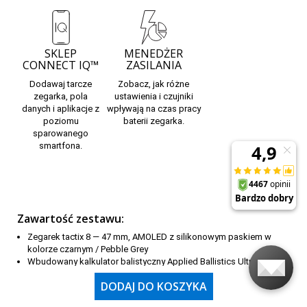
SKLEP
MENEDŻER
CONNECT IQ™
ZASILANIA
Dodawaj tarcze
Zobacz, jak różne
zegarka, pola
ustawienia i czujniki
danych i aplikacje
z
wpływają na czas pracy
poziomu
baterii zegarka.
sparowanego
smartfona.
Zawartość zestawu:
Zegarek tactix 8 — 47 mm, AMOLED z silikonowym paskiem w
kolorze czarnym / Pebble Grey
Wbudowany kalkulator balistyczny Applied Ballistics Ultralight™
Przewód do ładowania/transferu danych
DODAJ DO KOSZYKA
Dokumentacja
Sprawdź także
Garmin Tactix 7
, które są dostępne w naszej ofercie.