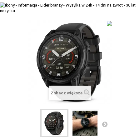
+
TACX
ELITE
+
SUUNTO
+
POLAR
+
RAM MOUNTS
+
COROS
VOSTOK EUROPE ZEGARKI
Zobacz większe
VICTORINOX ZEGARKI
WENGER ZEGARKI
ORIENT ZEGARKI
OBAKU DENMARK ZEGARKI