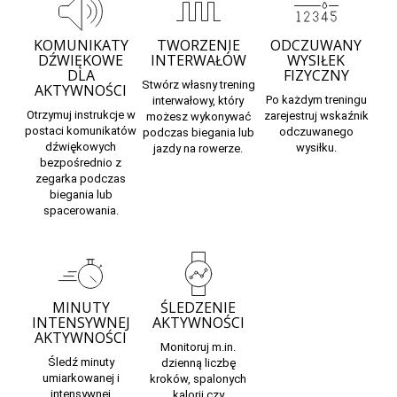
KOMUNIKATY
TWORZENIE
ODCZUWANY
DŹWIĘKOWE
INTERWAŁÓW
WYSIŁEK
DLA
FIZYCZNY
Stwórz własny trening
AKTYWNOŚCI
Po każdym treningu
interwałowy, który
Otrzymuj instrukcje w
zarejestruj wskaźnik
możesz wykonywać
postaci komunikatów
odczuwanego
podczas biegania lub
dźwiękowych
wysiłku.
jazdy na rowerze.
bezpośrednio z
zegarka podczas
biegania lub
spacerowania.
MINUTY
ŚLEDZENIE
INTENSYWNEJ
AKTYWNOŚCI
AKTYWNOŚCI
Monitoruj m.in.
Śledź minuty
dzienną liczbę
umiarkowanej i
kroków, spalonych
intensywnej
kalorii czy