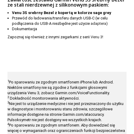
ze stali nierdzewnej z silikonowym paskiem:
Venu 3S srebrny Bezel z kopertą w kolorze sage grey
Przewód do ładowania/transferu danych USB-C (w celu
podłączenia do USB-A niezbędne jest użycie
adaptera
)
Dokumentacja
Zapoznaj się również z innymi zegarkami z serii
Venu 3
!
1
Po sparowaniu ze zgodnym smartfonem iPhone lub Android.
Niektóre smartfony nie są zgodne z funkcjami głosowymi
urządzenia Venu 3; zobacz
Garmin.com/VoiceFunctionality.
2
Dokładność monitorowania aktywności.
3
Nie jest to urządzenie medyczne i nie jest przeznaczony do użytku
w diagnostyce i monitorowaniu stanu zdrowia; szczegółowe
informacje dostępne na stronie
Garmin.com/ataccuracy
.
Pulsoksymetr nie jest dostępny we wszystkich krajach.
4
Po sparowaniu ze zgodnym
smartfonem.
Aby dowiedzieć się
więcej o wymaganiach oraz ograniczeniach funkcji bezpieczeństwa