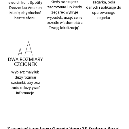
Kiedy poczujesz
zegarka, pola
swoich kont Spotify,
zagrożenie lub kiedy
danych i aplikacje
do
Deezer lub Amazon
zegarek wykryje
sparowanego
Music, aby słuchać
wypadek, urządzenie
zegarka.
bez telefonu.
prześle wiadomość z
4
Twoją lokalizacją
.
DWA ROZMIARY
CZCIONEK
Wybierz mały lub
duży rozmiar
czcionki, aby bez
trudu odczytywać
informacje.
Zawartość zestawu Garmin Venu 3S Srebrny Bezel