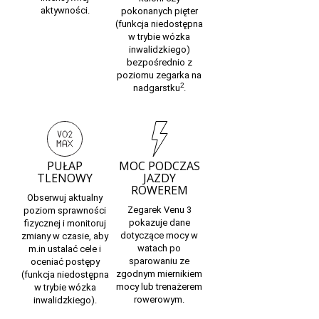
aktywności.
pokonanych pięter
(funkcja niedostępna
w trybie wózka
inwalidzkiego)
bezpośrednio z
poziomu zegarka na
2
nadgarstku
.
PUŁAP
MOC PODCZAS
TLENOWY
JAZDY
ROWEREM
Obserwuj
aktualny
Zegarek Venu 3
poziom sprawności
pokazuje dane
fizycznej
i monitoruj
dotyczące mocy w
zmiany w czasie, aby
watach po
m.in ustalać cele i
sparowaniu ze
oceniać postępy
zgodnym miernikiem
(funkcja niedostępna
mocy lub trenażerem
w trybie wózka
rowerowym.
inwalidzkiego).