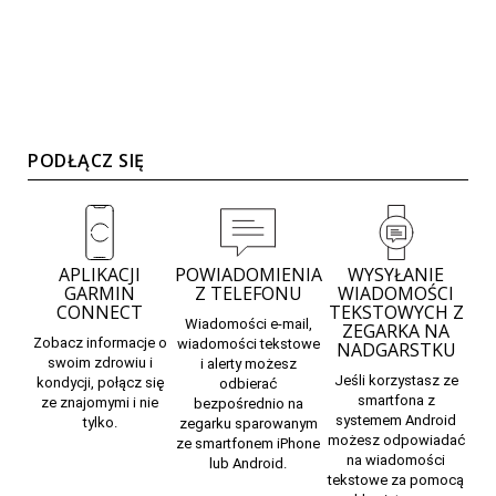
PODŁĄCZ SIĘ
APLIKACJI
POWIADOMIENIA
WYSYŁANIE
GARMIN
Z TELEFONU
WIADOMOŚCI
CONNECT
TEKSTOWYCH Z
Wiadomości e-mail,
ZEGARKA NA
Zobacz informacje o
wiadomości tekstowe
NADGARSTKU
swoim zdrowiu i
i alerty możesz
Jeśli korzystasz ze
kondycji, połącz się
odbierać
smartfona z
ze znajomymi i nie
bezpośrednio na
systemem Android
tylko.
zegarku sparowanym
możesz odpowiadać
ze smartfonem iPhone
na wiadomości
lub Android.
tekstowe za pomocą