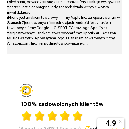
i śledzenia, odwiedź stronę
Garmin.com/safety.
Funkcja wykrywania
zdarzeń jest niedostępna, gdy zegarek działa w trybie wózka
inwalidzkiego.
iPhone jest znakiem towarowym firmy Apple Inc. zarejestrowanym w
Stanach Zjednoczonych i innych krajach. Android jest znakiem
towarowym firmy Google LLC. SPOTIFY oraz logo Spotify są
zarejestrowanymi znakami towarowymi firmy Spotify AB. Amazon
Music i wszystkie powiązane logo są znakami towarowymi firmy
Amazon.com, Inc. i jej podmiotów powiązanych.
Idealny zegarek dla Niej. Prezent na Dzień Kobiet
Szukasz prezentu na Dzień Kobiet? Zegarek to świetny wybór —
praktyczny i stylowy. Przygotowaliśmy nasze propozycje dla aktywnych,
na co dzień oraz dla fanek klasycznej elegancji.
100% zadowolonych klientów
CZYTAJ DALEJ
(Based on 36184 Reviews)