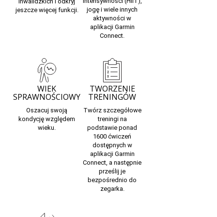
intensywności (HIIT),
inwalidzkich
i odkryj
jogę i wiele innych
jeszcze więcej funkcji.
aktywności w
aplikacji Garmin
Connect
.
WIEK
TWORZENIE
SPRAWNOŚCIOWY
TRENINGÓW
Oszacuj
swoją
Twórz szczegółowe
kondycję
względem
treningi na
wieku.
podstawie ponad
1600 ćwiczeń
dostępnych w
aplikacji Garmin
Connect, a następnie
prześlij je
bezpośrednio do
zegarka.