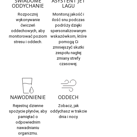
ŚWIADOME
ASYSTENT JET
ODDYCHANIE
LAGU
Rozpocznij
Monitoruj jakość i
wykonywanie
ilość snu podczas
ćwiczeń
podróży dzięki
oddechowych,
aby
spersonalizowanym
monitorować poziom
wskazówkom, które
stresu i oddech.
pomogą Ci
zmniejszyć skutki
zespołu nagłej
zmiany strefy
czasowej.
NAWODNIENIE
ODDECH
Rejestruj dzienne
Zobacz, jak
spożycie płynów,
aby
oddychasz
w trakcie
pamiętać o
dnia i nocy.
odpowiednim
nawadnianiu
organizmu.