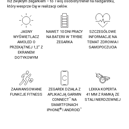
niż zwykłym zegarkiem – to Twój osobisty trener na nadgarstku,
który wesprze Cię w realizacji celów.
JASNY
NAWET 10 DNI PRACY
SZCZEGÓŁOWE
WYŚWIETLACZ
NA BATERII W TRYBIE
INFORMACJE NA
AMOLED O
ZEGARKA
TEMAT ZDROWIA I
PRZEKĄTNEJ 1,2″ Z
SAMOPOCZUCIA
EKRANEM
DOTYKOWYM
ZAAWANSOWANE
ZEGAREK DZIAŁA Z
LEKKA KOPERTA
FUNKCJE FITNESS
APLIKACJĄ GARMIN
41 MM Z RAMKĄ ZE
™
CONNECT
NA
STALI NIERDZEWNEJ
SMARTFONACH
®
™
IPHONE
I ANDROID