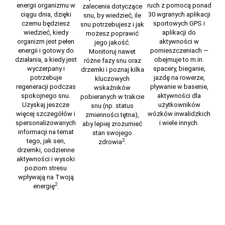
energii organizmu
w
ruch z pomocą ponad
zalecenia dotyczące
ciągu dnia, dzięki
30 wgranych aplikacji
snu,
by wiedzieć, ile
czemu będziesz
sportowych GPS i
snu potrzebujesz i jak
wiedzieć, kiedy
aplikacji do
możesz poprawić
organizm jest pełen
aktywności w
jego jakość.
energii i gotowy do
pomieszczeniach —
Monitoruj nawet
działania, a kiedy jest
obejmuje to m.in.
różne fazy snu oraz
wyczerpany i
spacery, bieganie,
drzemki
i poznaj kilka
potrzebuje
jazdę na rowerze,
kluczowych
regeneracji podczas
pływanie w basenie,
wskaźników
spokojnego snu.
aktywności dla
pobieranych w trakcie
Uzyskaj jeszcze
użytkowników
snu (np. status
więcej szczegółów i
wózków inwalidzkich
zmienności tętna),
spersonalizowanych
i wiele innych.
aby lepiej zrozumieć
informacji na temat
stan swojego
tego, jak sen,
2
zdrowia
.
drzemki, codzienne
aktywności i wysoki
poziom stresu
wpływają na Twoją
2
energię
.