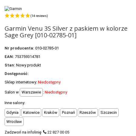
POLECANE PRODUKTY
+
PROMOCJE
(14 reviews)
Garmin Venu 3S Silver z paskiem w kolorze
+
OUTLET
Sage Grey [010-02785-01]
+
WYPRZEDAŻ
Nr producenta:
010-02785-01
EAN:
753759314781
Stan:
Nowy produkt
Dostępność:
Sklep internetowy:
Niedostępny
Salon w
Warszawie
:
Niedostępny
Inne salony:
Gdynia
Katowice
Kraków
Poznań
Rzeszów
Szczecin
Wrocław
Zadzwoń na infolinię
22 827 00 05