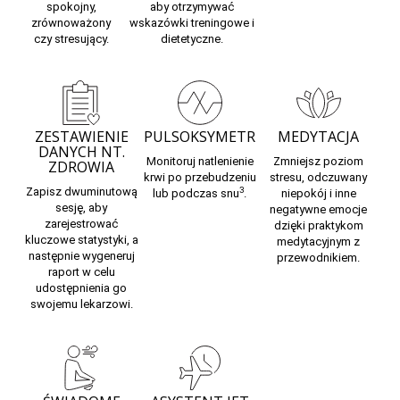
spokojny,
aby otrzymywać
zrównoważony
wskazówki treningowe i
czy
stresujący.
dietetyczne.
ZESTAWIENIE
PULSOKSYMETR
MEDYTACJA
DANYCH NT.
Monitoruj
natlenienie
Zmniejsz poziom
ZDROWIA
krwi
po przebudzeniu
stresu, odczuwany
Zapisz dwuminutową
3
lub podczas snu
.
niepokój i inne
sesję, aby
negatywne emocje
zarejestrować
dzięki praktykom
kluczowe statystyki,
a
medytacyjnym z
następnie wygeneruj
przewodnikiem.
raport w celu
udostępnienia go
swojemu lekarzowi.