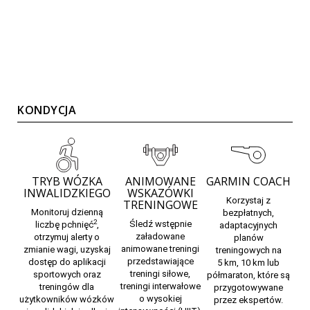
KONDYCJA
TRYB WÓZKA
ANIMOWANE
GARMIN COACH
INWALIDZKIEGO
WSKAZÓWKI
Korzystaj z
TRENINGOWE
Monitoruj dzienną
bezpłatnych,
2
Śledź
wstępnie
liczbę pchnięć
,
adaptacyjnych
załadowane
otrzymuj alerty o
planów
animowane treningi
zmianie wagi, uzyskaj
treningowych
na
przedstawiające
dostęp do aplikacji
5 km, 10 km lub
treningi siłowe,
sportowych oraz
półmaraton, które są
treningi interwałowe
treningów dla
przygotowywane
o wysokiej
użytkowników wózków
przez ekspertów.