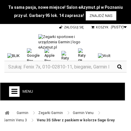
Ta sama pasja, nowe miejsce! Salon eAzymut.pl w Poznaniu
przy ul. Garbary 95 lok. 14 zaprasza!
ZNAJDŹ NAS
ZALOGUJ SIĘ
KOSZYK
(PUSTY)
MENU
+
GARMIN
Garmin ​
Zegarki Garmin ​
Garmin Venu ​
ZEGARKI DO BIEGANIA
Garmin Venu 3 ​
Venu 3S Silver z paskiem w kolorze Sage Grey
ZEGARKI DLA DZIECI GARMIN