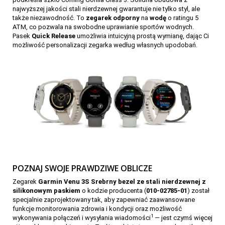
najwyższej jakości stali nierdzewnej gwarantuje nie tylko styl, ale
także niezawodność. To
zegarek odporny
na
wodę
o ratingu 5
ATM, co pozwala na swobodne uprawianie sportów wodnych.
Pasek
Quick Release
umożliwia intuicyjną prostą wymianę, dając Ci
możliwość personalizacji zegarka według własnych upodobań.
POZNAJ SWOJE PRAWDZIWE OBLICZE
Zegarek
Garmin Venu 3S Srebrny bezel ze stali nierdzewnej z
silikonowym paskiem
o kodzie producenta (
010-02785-01
) został
specjalnie zaprojektowany tak, aby zapewniać zaawansowane
funkcje monitorowania zdrowia i kondycji oraz możliwość
1
wykonywania połączeń i wysyłania wiadomości
— jest czymś więcej