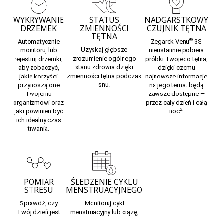
WYKRYWANIE
STATUS
NADGARSTKOWY
DRZEMEK
ZMIENNOŚCI
CZUJNIK TĘTNA
TĘTNA
®
Automatycznie
Zegarek Venu
3S
Uzyskaj głębsze
monitoruj lub
nieustannie pobiera
zrozumienie ogólnego
rejestruj drzemki,
próbki Twojego
tętna,
stanu zdrowia dzięki
aby zobaczyć,
dzięki czemu
zmienności tętna
podczas
jakie korzyści
najnowsze informacje
snu.
przynoszą one
na jego temat będą
Twojemu
zawsze dostępne —
organizmowi oraz
przez cały dzień i całą
2
jaki powinien być
noc
.
ich idealny czas
trwania.
POMIAR
ŚLEDZENIE CYKLU
STRESU
MENSTRUACYJNEGO
Sprawdź, czy
Monitoruj
cykl
Twój dzień jest
menstruacyjny
lub
ciążę,