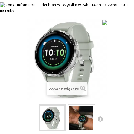
+
TACX
ELITE
+
SUUNTO
+
POLAR
+
RAM MOUNTS
+
COROS
VOSTOK EUROPE ZEGARKI
Zobacz większe
VICTORINOX ZEGARKI
WENGER ZEGARKI
ORIENT ZEGARKI
OBAKU DENMARK ZEGARKI