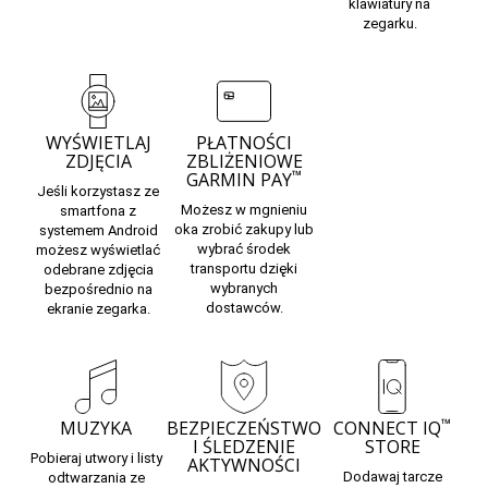
klawiatury na
zegarku.
WYŚWIETLAJ
PŁATNOŚCI
ZDJĘCIA
ZBLIŻENIOWE
™
GARMIN PAY
Jeśli korzystasz ze
Możesz w mgnieniu
smartfona z
oka zrobić zakupy lub
systemem Android
wybrać środek
możesz wyświetlać
transportu dzięki
odebrane zdjęcia
wybranych
bezpośrednio na
dostawców.
ekranie zegarka.
™
MUZYKA
BEZPIECZEŃSTWO
CONNECT IQ
I ŚLEDZENIE
STORE
Pobieraj utwory i listy
AKTYWNOŚCI
Dodawaj tarcze
odtwarzania ze