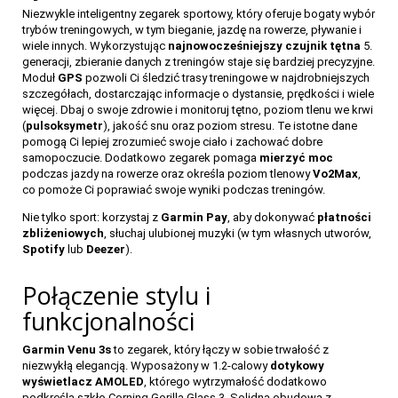
Niezwykle inteligentny zegarek sportowy, który oferuje bogaty wybór
trybów treningowych, w tym bieganie, jazdę na rowerze, pływanie i
wiele innych. Wykorzystując
najnowocześniejszy czujnik tętna
5.
generacji, zbieranie danych z treningów staje się bardziej precyzyjne.
115
Moduł
GPS
pozwoli Ci śledzić trasy treningowe w najdrobniejszych
szczegółach, dostarczając informacje o dystansie, prędkości i wiele
więcej. Dbaj o swoje zdrowie i monitoruj tętno, poziom tlenu we krwi
(
pulsoksymetr
), jakość snu oraz poziom stresu. Te istotne dane
pomogą Ci lepiej zrozumieć swoje ciało i zachować dobre
samopoczucie. Dodatkowo zegarek pomaga
mierzyć moc
podczas jazdy na rowerze oraz określa poziom tlenowy
Vo2Max
,
co pomoże Ci poprawiać swoje wyniki podczas treningów.
Nie tylko sport: korzystaj z
Garmin Pay
, aby dokonywać
płatności
zbliżeniowych
, słuchaj ulubionej muzyki (w tym własnych utworów,
Spotify
lub
Deezer
).
Połączenie stylu i
funkcjonalności
Garmin Venu 3s
to zegarek, który łączy w sobie trwałość z
niezwykłą elegancją. Wyposażony w 1.2-calowy
dotykowy
wyświetlacz AMOLED
, którego wytrzymałość dodatkowo
podkreśla szkło Corning Gorilla Glass 3. Solidna obudowa z