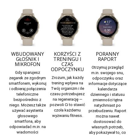
WBUDOWANY
KORZYŚCI Z
PORANNY
GŁOŚNIK I
TRENINGU I
RAPORT
MIKROFON
CZAS
Otrzymuj przegląd
ODPOCZYNKU
Gdy sparujesz
m.in. swojego snu,
Zrozum, jak każdy
zegarek ze zgodnym
odpoczynku oraz
trening wpływa na
smartfonem, wykonuj
informacje dotyczące
Twój organizm i ile
i odbieraj połączenia
kalendarza
czasu potrzebujesz
telefoniczne
dziennego i statusu
na regenerację —
bezpośrednio z
zmienności tętna
pozwoli Ci to stawić
niego. Możesz także
natychmiast po
czoła każdemu
używać asystenta
przebudzeniu. Raport
wyzwaniu fitness.
głosowego
można nawet
smartfona, aby
dostosować do
odpowiadać m.in. na
własnych potrzeb,
wiadomości
aby pokazywał to, co