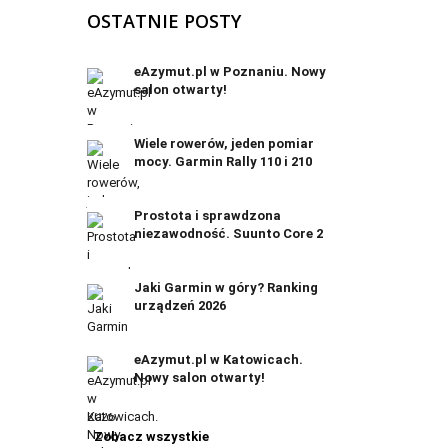
OSTATNIE POSTY
eAzymut.pl w Poznaniu. Nowy
salon otwarty!
Wiele rowerów, jeden pomiar
mocy. Garmin Rally 110 i 210
Prostota i sprawdzona
niezawodność. Suunto Core 2
Jaki Garmin w góry? Ranking
urządzeń 2026
eAzymut.pl w Katowicach.
Nowy salon otwarty!
Zobacz wszystkie