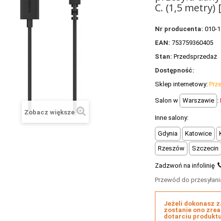
C. (1,5 metry)
Nr producenta:
010-1
EAN:
753759360405
Stan:
Przedsprzedaż
Dostępność:
Sklep internetowy:
Prz
Salon w
Warszawie
:
Zobacz większe
Inne salony:
Gdynia
Katowice
Rzeszów
Szczecin
Zadzwoń na infolinię
Przewód do przesyłani
Jeżeli dokonasz 
zostanie ono zrea
dotarciu produkt