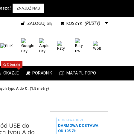
rasza!
ZNAJDŹ NAS
ZALOGUJ SIĘ
KOSZYK
(PUSTY)
Obniżki
OKAZJE
PORADNIK
MAPA PL TOPO
ch typu A do C. (1,5 metry)
DOSTAWA 10 ZŁ
ód USB do
DARMOWA DOSTAWA
ch typu A do
OD 195 ZŁ