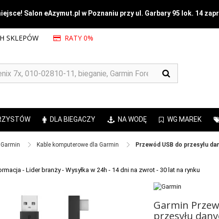
ejsce! Salon eAzymut.pl w Poznaniu przy ul. Garbary 95 lok. 14 zap
CH SKLEPÓW
RATY 0%
RZYSTÓW
DLA BIEGACZY
NA WODĘ
WG MAREK
Garmin ​
Kable komputerowe dla Garmin ​
Przewód USB do przesyłu dany
Garmin Przew
przesyłu dany