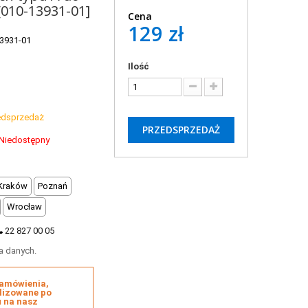
 [010-13931-01]
Cena
129 zł
3931-01
Ilość
edsprzedaż
PRZEDSPRZEDAŻ
Niedostępny
Kraków
Poznań
Wrocław
22 827 00 05
a danych.
zamówienia,
lizowane po
u na nasz