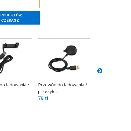
do ładowania /
Przewód do ładowania /
Przewód do łado
.
przesyłu...
przesyłu...
79 zł
19 zł