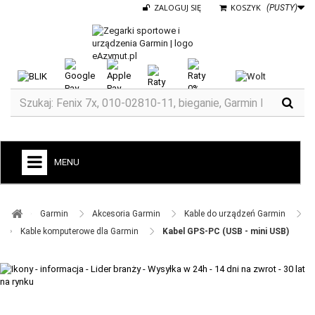
ZALOGUJ SIĘ
KOSZYK
(PUSTY)
MENU
+
GARMIN
Garmin ​
Akcesoria Garmin ​
Kable do urządzeń Garmin ​
ZEGARKI DO BIEGANIA
Kable komputerowe dla Garmin ​
Kabel GPS-PC (USB - mini USB)
ZEGARKI DLA DZIECI GARMIN
+
TACX
ELITE