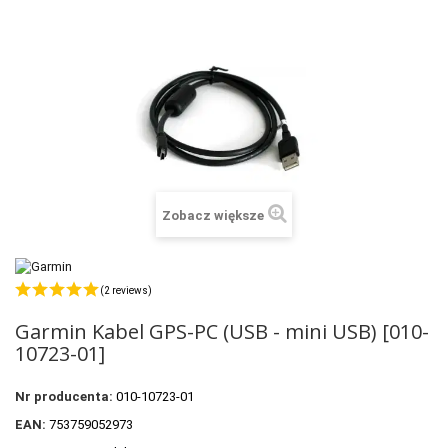
+
SUUNTO
+
POLAR
+
RAM MOUNTS
+
COROS
VOSTOK EUROPE ZEGARKI
Zobacz większe
VICTORINOX ZEGARKI
WENGER ZEGARKI
(2 reviews)
ORIENT ZEGARKI
Garmin Kabel GPS-PC (USB - mini USB) [010-
OBAKU DENMARK ZEGARKI
10723-01]
POLECANE PRODUKTY
Nr producenta:
010-10723-01
+
PROMOCJE
EAN:
753759052973