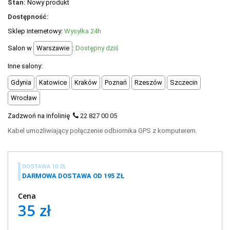
Stan:
Nowy produkt
+
OUTLET
Dostępność:
+
WYPRZEDAŻ
Sklep internetowy:
Wysyłka 24h
Salon w
Warszawie
:
Dostępny dziś
Inne salony:
Gdynia
Katowice
Kraków
Poznań
Rzeszów
Szczecin
Wrocław
Zadzwoń na infolinię
22 827 00 05
Kabel umożliwiający połączenie odbiornika GPS z komputerem.
DOSTAWA 10 ZŁ
DARMOWA DOSTAWA OD 195 ZŁ
Cena
35 zł