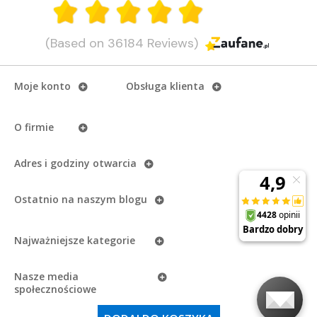
(Based on 36184 Reviews)
Moje konto
Obsługa klienta
O firmie
Adres i godziny otwarcia
Ostatnio na naszym
blogu
Najważniejsze kategorie
Nasze media
społecznościowe
Copyright
eAzymut.pl - Autoryzowany Dystrybutor Garmin
2026.