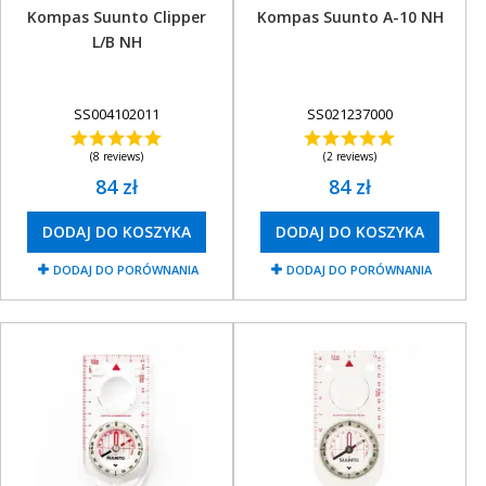
OBAKU DENMARK ZEGARKI
Kompas Suunto Clipper
Kompas Suunto A-10 NH
L/B NH
POLECANE PRODUKTY
+
PROMOCJE
SS004102011
SS021237000
+
OUTLET
(8 reviews)
(2 reviews)
+
WYPRZEDAŻ
84 zł
84 zł
DODAJ DO KOSZYKA
DODAJ DO KOSZYKA
DODAJ DO PORÓWNANIA
DODAJ DO PORÓWNANIA