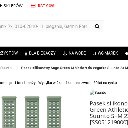
CH SKLEPÓW
RATY 0%
RZYSTÓW
DLA BIEGACZY
NA WODĘ
WG MAREK
Suunto ​
Pasek silikonowy Sage Green Athletic 9 do zegarka Suunto S+
Pasek silikon
Green Athleti
Suunto S+M 
[SS051219000]