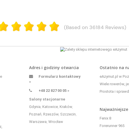
(Based on 36184 Reviews)
Adres i godziny otwarcia
Ostatnio na 
ne
Formularz kontaktowy
eAzymut.pl w Pozn
»
Wiele rowerów, je
+48 22 827 00 05 »
Prostota i sprawd
Salony stacjonarne
Gdynia
,
Katowice
,
Kraków
,
Najważniejsze
Poznań
,
Rzeszów
,
Szczecin
,
Fenix 8
Warszawa
,
Wrocław
Forerunner 965
z,