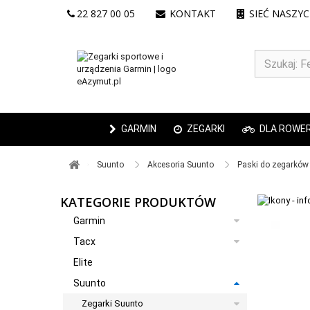
22 827 00 05
KONTAKT
SIEĆ NASZY
GARMIN
ZEGARKI
DLA ROWE
Suunto ​
Akcesoria Suunto ​
Paski do zegarków 
KATEGORIE PRODUKTÓW
Garmin
Tacx
Elite
Suunto
Zegarki Suunto