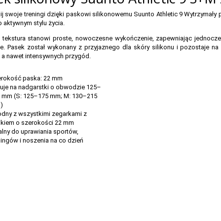
j swoje treningi dzięki paskowi silikonowemu Suunto Athletic 9 Wytrzymały 
o aktywnym stylu życia.
 tekstura stanowi proste, nowoczesne wykończenie, zapewniając jednocz
e. Pasek został wykonany z przyjaznego dla skóry silikonu i pozostaje n
 a nawet intensywnych przygód.
rokość paska: 22 mm
uje na nadgarstki o obwodzie 125–
 mm (S: 125–175 mm; M: 130–215
)
dny z wszystkimi zegarkami z
kiem o szerokości 22 mm
alny do uprawiania sportów,
ningów i noszenia na co dzień