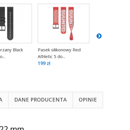
rzany Black
Pasek silikonowy Red
Pasek silikonow
...
Athletic 5 do...
Yellow...
199 zł
199 zł
A
DANE PRODUCENTA
OPINIE
M 22 mm