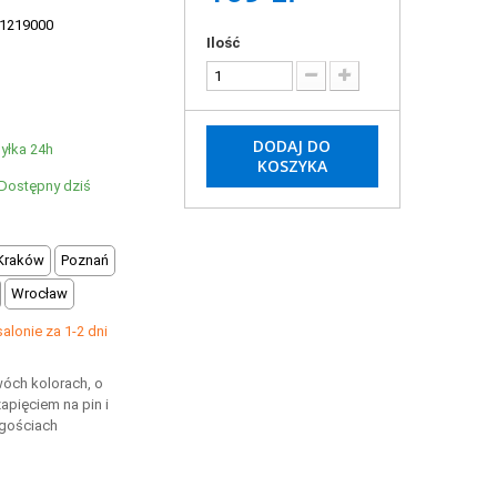
1219000
Ilość
DODAJ DO
yłka 24h
KOSZYKA
Dostępny dziś
Kraków
Poznań
Wrocław
lonie za 1-2 dni
óch kolorach, o
apięciem na pin i
gościach