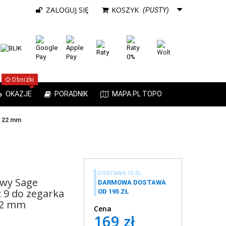
ZALOGUJ SIĘ
KOSZYK
(PUSTY)
Obniżki
OKAZJE
PORADNIK
MAPA PL TOPO
M 22 mm
DOSTAWA 10 ZŁ
owy Sage
DARMOWA DOSTAWA
c 9 do zegarka
OD 195 ZŁ
22 mm
Cena
169 zł