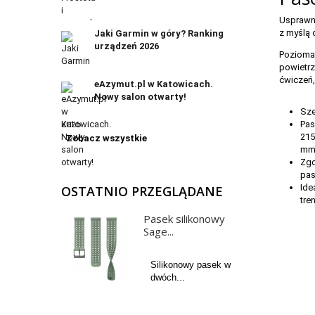
Usprawni
z myślą 
Jaki Garmin w góry? Ranking
urządzeń 2026
Pozioma
powietrz
ćwiczeń,
eAzymut.pl w Katowicach.
Nowy salon otwarty!
Sze
Pas
215
Zobacz wszystkie
mm
Zgo
pas
Ide
OSTATNIO PRZEGLĄDANE
tre
Pasek silikonowy
Sage...
Silikonowy pasek w
dwóch...