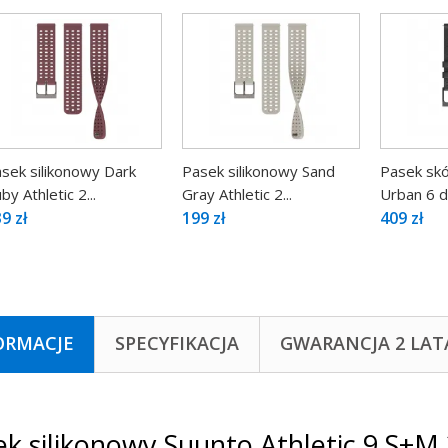
sek silikonowy Dark
Pasek silikonowy Sand
Pasek skó
by Athletic 2...
Gray Athletic 2...
Urban 6 do
9 zł
199 zł
409 zł
ORMACJE
SPECYFIKACJA
GWARANCJA 2 LAT
ek silikonowy Suunto Athletic 9 S+