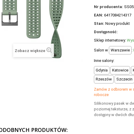
Nr producenta:
SS05
EAN:
6417084214317
Stan:
Nowy produkt
Dostępność:
Sklep internetowy:
Wys
Salon w
Warszawie
:
Zobacz większe
Inne salony:
Gdynia
Katowice
Rzeszów
Szczecin
Zamów z odbiorem w sa
robocze
Silikonowy pasek w dw
poziomej teksturze, z z
dostępny w dwóch dłu
PODOBNYCH PRODUKTÓW: