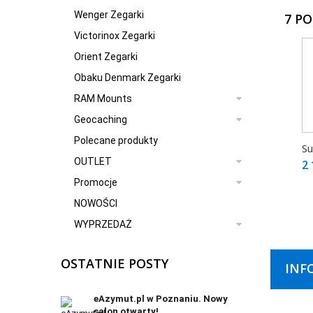
Wenger Zegarki
7 P
Victorinox Zegarki
Orient Zegarki
Obaku Denmark Zegarki
RAM Mounts
Geocaching
Polecane produkty
Su
OUTLET
2 
Promocje
NOWOŚCI
WYPRZEDAŻ
OSTATNIE POSTY
INF
eAzymut.pl w Poznaniu. Nowy
salon otwarty!