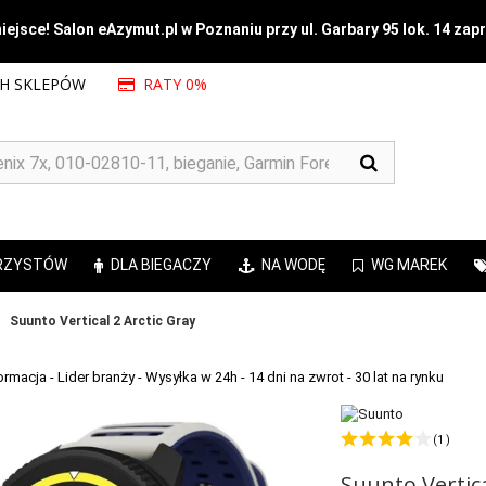
ejsce! Salon eAzymut.pl w Poznaniu przy ul. Garbary 95 lok. 14 zap
CH SKLEPÓW
RATY 0%
RZYSTÓW
DLA BIEGACZY
NA WODĘ
WG MAREK
Suunto Vertical 2 Arctic Gray
(1 )
Suunto Vertica