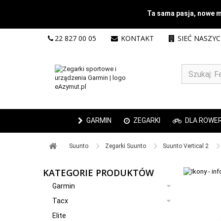
Ta sama pasja, nowe mi
22 827 00 05
KONTAKT
SIEĆ NASZY
GARMIN
ZEGARKI
DLA ROWE
Suunto ​
Zegarki Suunto ​
Suunto Vertical 2 ​
KATEGORIE PRODUKTÓW
Garmin
Tacx
Elite