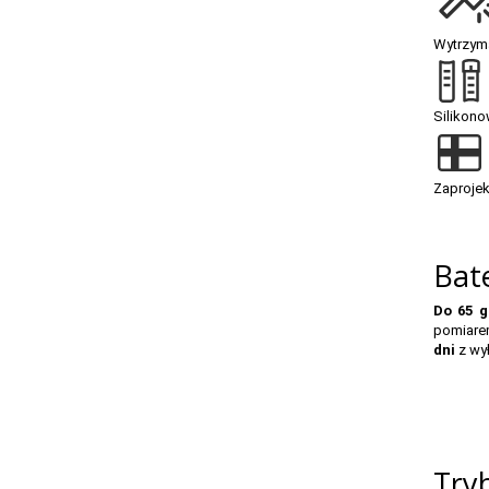
Wytrzyma
Silikon
Zaprojek
Bat
Do 65 g
pomiarem
dni
z wy
Try