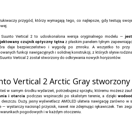
ukiwaczy przygód, którzy wymagają tego, co najlepsze, gdy testują swoje
wej.
 Suunto Vertical 2 to udoskonalona wersja oryginalnego modelu —
jest
jektowany czujnik optyczny tętna
z płaskim panelem tylnym zapewniają
tóra daje bezpieczeństwo i wygodę po zmroku. A wszystko to przy z
wanych funkcji nawigacyjnych i solidnej konstrukcji, z których słynie rodzina
Suunto Vertical 2 został stworzony do odkrywania nowych horyzontów.
to Vertical 2 Arctic Gray stworzony
steś w samym środku wydarzeń, potrzebujesz sprzętu, któremu możesz zaufa
nia i otarcia
podczas wspinaczki po skalistym terenie, a dzięki
wodood
deszczu. Duży, jasny wyświetlacz AMOLED ułatwia nawigację zarówno w słaby
 — wystarczy nacisnąć przycisk, nawet nie zdejmując rękawiczek. Ten zeg
 warunkach pogodowych i w każdym otoczeniu.