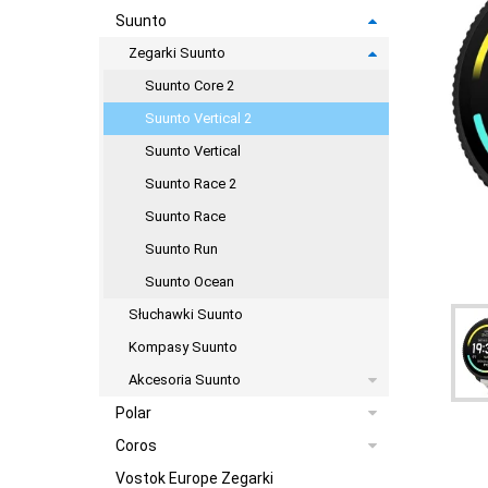
Suunto
Zegarki Suunto
Suunto Core 2
Suunto Vertical 2
Suunto Vertical
Suunto Race 2
Suunto Race
Suunto Run
Suunto Ocean
Słuchawki Suunto
Kompasy Suunto
Akcesoria Suunto
Polar
Coros
Vostok Europe Zegarki