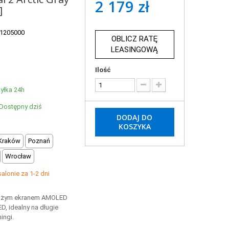
2 179 zł
]
1205000
OBLICZ RATĘ
LEASINGOWĄ
Ilość
yłka 24h
Dostępny dziś
DODAJ DO
KOSZYKA
Kraków
Poznań
Wrocław
lonie za 1-2 dni
dużym ekranem AMOLED
D, idealny na długie
ingi.