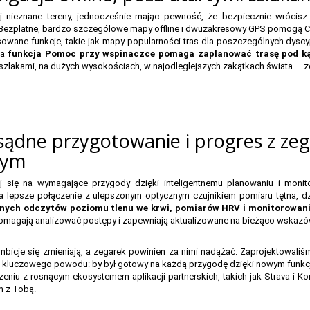
j nieznane tereny, jednocześnie mając pewność, że bezpiecznie wróci
Bezpłatne, bardzo szczegółowe mapy offline i dwuzakresowy GPS pomogą Ci
wane funkcje, takie jak mapy popularności tras dla poszczególnych dyscypl
 a
funkcja Pomoc przy wspinaczce pomaga zaplanować trasę pod kąt
 szlakami, na dużych wysokościach, w najodleglejszych zakątkach świata — z
sądne przygotowanie i progres z zeg
rym
uj się na wymagające przygody dzięki inteligentnemu planowaniu i moni
a lepsze połączenie z ulepszonym optycznym czujnikiem pomiaru tętna, 
nych odczytów poziomu tlenu we krwi, pomiarów HRV i monitorowan
magają analizować postępy i zapewniają aktualizowane na bieżąco wskazó
bicje się zmieniają, a zegarek powinien za nimi nadążać. Zaprojektowali
 kluczowego powodu: by był gotowy na każdą przygodę dzięki nowym funkc
eniu z rosnącym ekosystemem aplikacji partnerskich, takich jak Strava i Ko
m z Tobą.