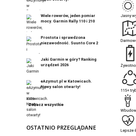
Jasny w
Wiele rowerów, jeden pomiar
mocy. Garmin Rally 110 i 210
Prostota i sprawdzona
Darmowe 
niezawodność. Suunto Core 2
Jaki Garmin w góry? Ranking
urządzeń 2026
Żywotnoś
eAzymut.pl w Katowicach.
Nowy salon otwarty!
115+ tr
Zobacz wszystkie
Wbudowa
OSTATNIO PRZEGLĄDANE
Lepsze ś