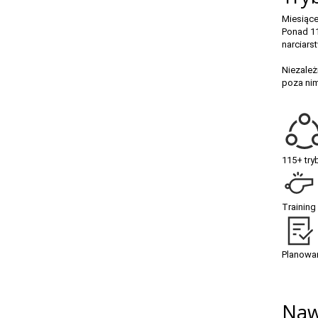
Miesiąc
Ponad 11
narciars
Niezależ
poza nim
115+ tr
Training
Planowan
Nawi