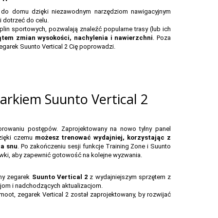
sz do domu dzięki niezawodnym narzędziom nawigacyjnym
 dotrzeć do celu.
in sportowych, pozwalają znaleźć popularne trasy (lub ich
em zmian wysokości, nachylenia i nawierzchni
. Poza
egarek Suunto Vertical 2 Cię poprowadzi.
arkiem Suunto Vertical 2
torowaniu postępów. Zaprojektowany na nowo tylny panel
dzięki czemu
możesz trenować wydajniej, korzystając z
ia snu
. Po zakończeniu sesji funkcje Training Zone i Suunto
wki, aby zapewnić gotowość na kolejne wyzwania.
śmy zegarek
Suunto Vertical 2
z wydajniejszym sprzętem z
jom i nadchodzących aktualizacjom.
moot, zegarek Vertical 2 został zaprojektowany, by rozwijać