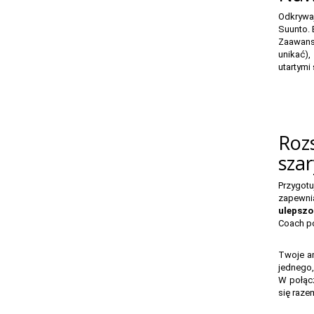
Odkrywa
Suunto. 
Zaawanso
unikać),
utartymi
Roz
sza
Przygot
zapewni
ulepszo
Coach po
Twoje am
jednego,
W połącz
się raze