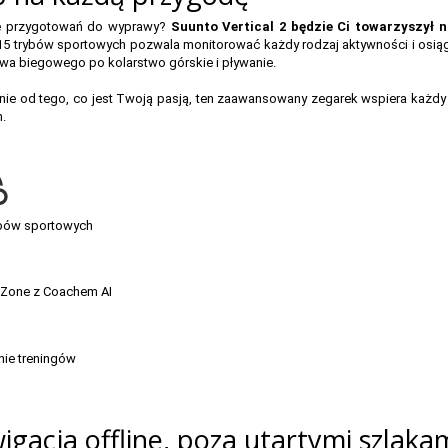
e przygotowań do wyprawy?
Suunto Vertical 2 będzie Ci towarzyszył 
5 trybów sportowych pozwala monitorować każdy rodzaj aktywności i osią
twa biegowego po kolarstwo górskie i pływanie.
nie od tego, co jest Twoją pasją, ten zaawansowany zegarek wspiera każdy 
.
ybów sportowych
 Zone z Coachem AI
ie treningów
gacja offline, poza utartymi szlaka