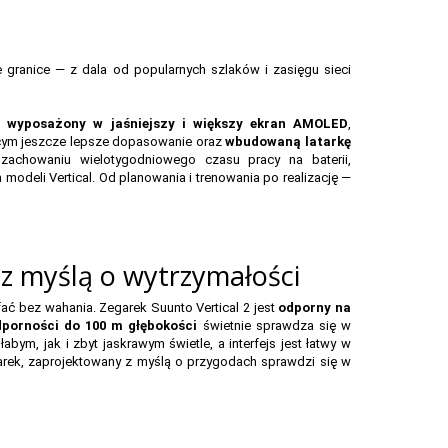
 granice — z dala od popularnych szlaków i zasięgu sieci
 wyposażony w jaśniejszy i większy ekran AMOLED
,
cym jeszcze lepsze dopasowanie oraz
wbudowaną latarkę
achowaniu wielotygodniowego czasu pracy na baterii,
 modeli Vertical. Od planowania i trenowania po realizację —
 z myślą o wytrzymałości
ć bez wahania. Zegarek Suunto Vertical 2 jest
odporny na
porności do 100 m głębokości
świetnie sprawdza się w
m, jak i zbyt jaskrawym świetle, a interfejs jest łatwy w
arek, zaprojektowany z myślą o przygodach sprawdzi się w