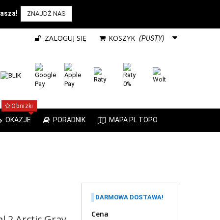
rasza!
ZNAJDŹ NAS
ZALOGUJ SIĘ
KOSZYK
(PUSTY)
Obniżki
OKAZJE
PORADNIK
MAPA PL TOPO
DARMOWA DOSTAWA!
Cena
l 2 Arctic Gray