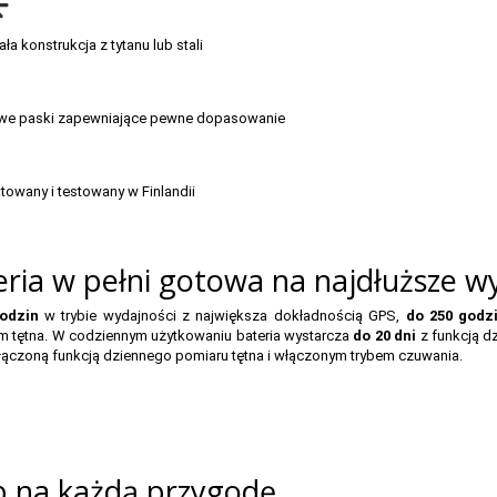
ła konstrukcja z tytanu lub stali
owe paski zapewniające pewne dopasowanie
towany i testowany w Finlandii
eria w pełni gotowa na najdłuższe w
odzin
w trybie wydajności z największa dokładnością GPS,
do 250 godz
 tętna. W codziennym użytkowaniu bateria wystarcza
do 20 dni
z funkcją d
łączoną funkcją dziennego pomiaru tętna i włączonym trybem czuwania.
b na każdą przygodę