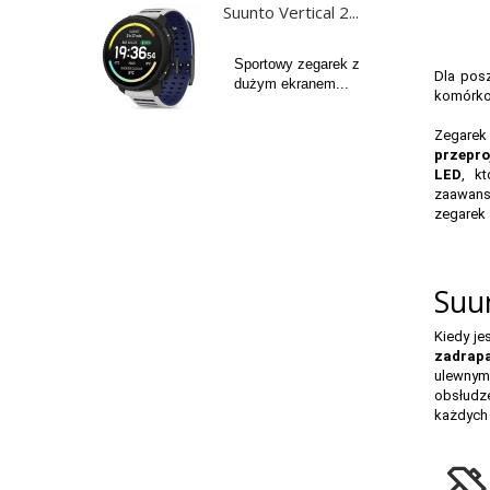
Suunto Vertical 2...
Sportowy zegarek z
Dla posz
dużym ekranem...
komórko
Zegarek
przepro
LED
, k
zaawanso
zegarek 
Suun
Kiedy je
zadrapa
ulewnym 
obsłudze
każdych