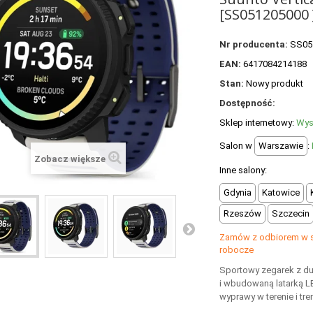
[SS051205000 
Nr producenta:
SS05
EAN:
6417084214188
Stan:
Nowy produkt
Dostępność:
Sklep internetowy:
Wys
Salon w
Warszawie
:
Zobacz większe
Inne salony:
Gdynia
Katowice
Rzeszów
Szczecin
Zamów z odbiorem w sa
robocze
Sportowy zegarek z 
i wbudowaną latarką LE
wyprawy w terenie i tren