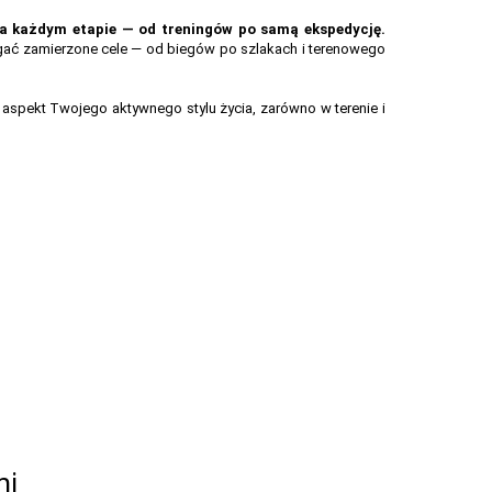
na każdym etapie — od treningów po samą ekspedycję.
gać zamierzone cele — od biegów po szlakach i terenowego
aspekt Twojego aktywnego stylu życia, zarówno w terenie i
mi