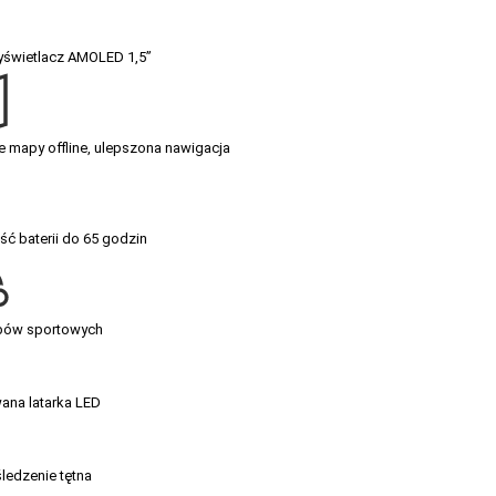
yświetlacz AMOLED 1,5”
mapy offline, ulepszona nawigacja
ć baterii do 65 godzin
ybów sportowych
na latarka LED
ledzenie tętna