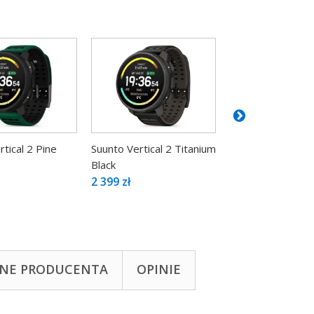
tical 2 Pine
Suunto Vertical 2 Titanium
Suunto Vertical 2
Black
Sage
2 399 zł
2 459 zł
NE PRODUCENTA
OPINIE