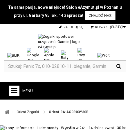
Ta sama pasja, nowe miejsce! Salon eAzymut.pl w Poznaniu
przy ul. Garbary 95 lok. 14 zaprasza!
ZNAJDŹ NAS
ZALOGUJ SIĘ
KOSZYK
(PUSTY)
MENU
+
GARMIN
Orient Zegarki ​
Orient RA-AC0R03Y30B
ZEGARKI DO BIEGANIA
ZEGARKI DLA DZIECI GARMIN