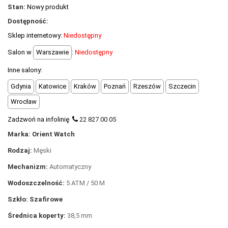
POLECANE PRODUKTY
Stan:
Nowy produkt
Dostępność:
+
PROMOCJE
Sklep internetowy:
Niedostępny
+
OUTLET
Salon w
Warszawie
:
Niedostępny
+
WYPRZEDAŻ
Inne salony:
Gdynia
Katowice
Kraków
Poznań
Rzeszów
Szczecin
Wrocław
Zadzwoń na infolinię
22 827 00 05
Marka: Orient Watch
Rodzaj:
Męski
Mechanizm:
Automatyczny
Wodoszczelność:
5
ATM / 50 M
Szkło: Szafirowe
Średnica koperty:
38,5
mm