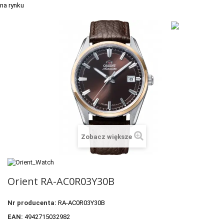
+
TACX
ELITE
+
SUUNTO
+
POLAR
+
RAM MOUNTS
+
COROS
VOSTOK EUROPE ZEGARKI
Zobacz większe
VICTORINOX ZEGARKI
WENGER ZEGARKI
Orient RA-AC0R03Y30B
ORIENT ZEGARKI
Nr producenta:
RA-AC0R03Y30B
OBAKU DENMARK ZEGARKI
EAN:
4942715032982