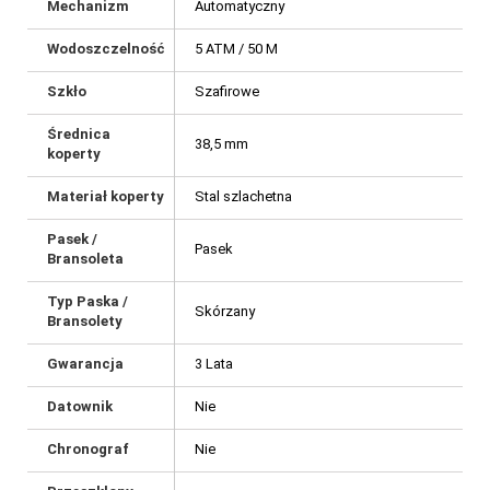
Mechanizm
Automatyczny
Wodoszczelność
5 ATM / 50 M
Szkło
Szafirowe
Średnica
38,5 mm
koperty
Materiał koperty
Stal szlachetna
Pasek /
Pasek
Bransoleta
Typ Paska /
Skórzany
Bransolety
Gwarancja
3 Lata
Datownik
Nie
Chronograf
Nie