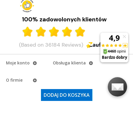
Planujesz wycieczkę w góry? Poznaj najlepsze urządzenia Garmin w
góry w 2026 roku. Ranking zawiera propozycje dla osób o każdym
poziomie zaawansowania.
100% zadowolonych klientów
CZYTAJ DALEJ
(Based on 36184 Reviews)
Moje konto
Obsługa klienta
O firmie
DODAJ DO KOSZYKA
Adres i godziny otwarcia
Ostatnio na naszym
blogu
Najważniejsze kategorie