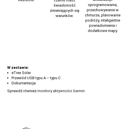
czemu masz
oprogramowania,
świadomość
przechowywanie w
zmieniających się
chmurze, planowanie
warunków.
podróży, inteligentne
powiadomienia i
dodatkowe mapy.
W zestawie:
eTrex Solar
Przewód USB typu A – typu C
Dokumentacja
Sprawdź również
monitory aktywności Garmin
.
Jaki Garmin w góry? Ranking urządzeń 2026