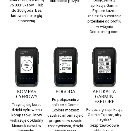
połączenia z
określania pozycji.
75 000 luksów – lub
aplikacją
Garmin
do 200 godz. bez
Explore
każde
ładowania energią
znalezisko zostanie
słoneczną.
przesłane do profilu
w witrynie
Geocaching.com
.
KOMPAS
POGODA
APLIKACJA
CYFROWY
GARMIN
Po połączeniu z
EXPLORE
Trzymaj się kursu
aplikacją Garmin
Połącz się z aplikacją
dzięki cyfrowemu
Explore możesz
Garmin Explore, aby
kompasowi, który
uzyskać informacje o
uzyskać
wskazuje dokładny
prognozie w czasie
bezprzewodowe
kierunek nawet w
rzeczywistym, dzięki
aktualizacje
bezruchu.