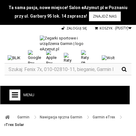
Ta sama pasja, nowe miejsce! Salon eAzymut.pl w Poznaniu
przy ul. Garbary 95 lok. 14 zaprasza!
ZNAJDŹ NAS
ZALOGUJ SIĘ
KOSZYK
(PUSTY)
MENU
+
GARMIN
Garmin ​
Nawigacja ręczna Garmin ​
Garmin eTrex ​
ZEGARKI DO BIEGANIA
eTrex Solar
ZEGARKI DLA DZIECI GARMIN