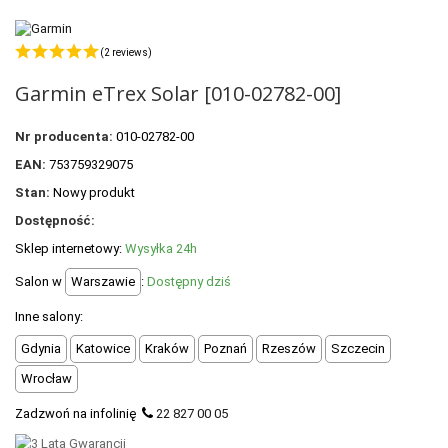
POLECANE PRODUKTY
+
PROMOCJE
(2 reviews)
Garmin eTrex Solar [010-02782-00]
+
OUTLET
+
WYPRZEDAŻ
Nr producenta:
010-02782-00
EAN:
753759329075
Stan:
Nowy produkt
Dostępność:
Sklep internetowy:
Wysyłka 24h
Salon w
Warszawie
:
Dostępny dziś
Inne salony:
Gdynia
Katowice
Kraków
Poznań
Rzeszów
Szczecin
Wrocław
Zadzwoń na infolinię
22 827 00 05