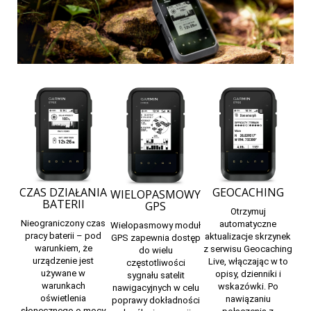
CZAS DZIAŁANIA
GEOCACHING
WIELOPASMOWY
BATERII
GPS
Otrzymuj
Nieograniczony czas
automatyczne
Wielopasmowy moduł
pracy baterii – pod
aktualizacje skrzynek
GPS zapewnia dostęp
warunkiem, że
z serwisu Geocaching
do wielu
urządzenie jest
Live, włączając w to
częstotliwości
używane w
opisy, dzienniki i
sygnału satelit
warunkach
wskazówki. Po
nawigacyjnych w celu
oświetlenia
nawiązaniu
poprawy dokładności
słonecznego o mocy