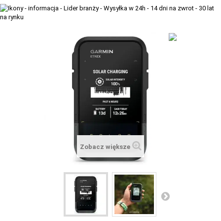
+
TACX
ELITE
+
SUUNTO
+
POLAR
+
RAM MOUNTS
+
COROS
VOSTOK EUROPE ZEGARKI
Zobacz większe
VICTORINOX ZEGARKI
WENGER ZEGARKI
ORIENT ZEGARKI
OBAKU DENMARK ZEGARKI