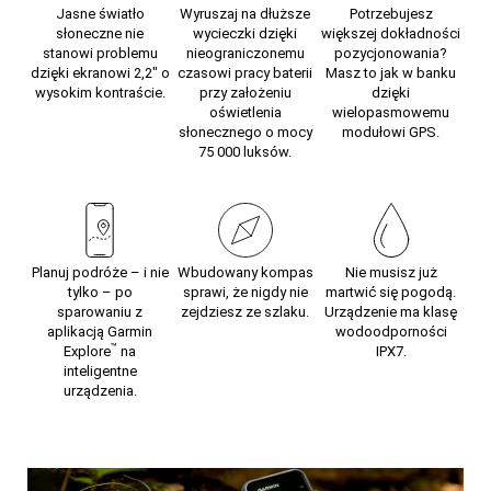
Jasne światło
Wyruszaj na dłuższe
Potrzebujesz
słoneczne nie
wycieczki dzięki
większej dokładności
stanowi problemu
nieograniczonemu
pozycjonowania?
dzięki ekranowi 2,2″ o
czasowi pracy baterii
Masz to jak w banku
wysokim kontraście.
przy założeniu
dzięki
oświetlenia
wielopasmowemu
słonecznego o mocy
modułowi GPS.
75 000 luksów.
Planuj podróże – i nie
Wbudowany kompas
Nie musisz już
tylko – po
sprawi, że nigdy nie
martwić się pogodą.
sparowaniu z
zejdziesz ze szlaku.
Urządzenie ma klasę
aplikacją Garmin
wodoodporności
™
Explore
na
IPX7.
inteligentne
urządzenia.