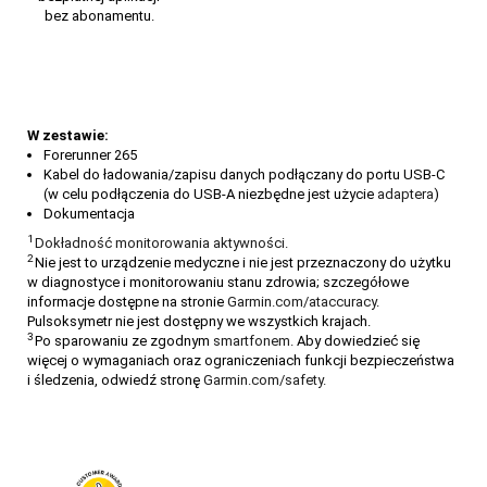
bez abonamentu.
W zestawie:
Forerunner 265
Kabel do ładowania/zapisu danych podłączany do portu USB-C
(w celu podłączenia do USB-A niezbędne jest użycie
adaptera
)
Dokumentacja
1
Dokładność monitorowania aktywności.
2
Nie jest to urządzenie medyczne i nie jest przeznaczony do użytku
w diagnostyce i monitorowaniu stanu zdrowia; szczegółowe
informacje dostępne na stronie
Garmin.com/ataccuracy
.
Pulsoksymetr nie jest dostępny we wszystkich krajach.
3
Po sparowaniu ze zgodnym
smartfonem.
Aby dowiedzieć się
więcej o wymaganiach oraz ograniczeniach funkcji bezpieczeństwa
i śledzenia, odwiedź stronę
Garmin.com/safety.
Prezentownik. Wybierz upominek idealny
Święta zbliżają się szybciej, niż myślisz. Jeśli szukasz prezentu dla