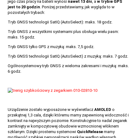
jego czas pracy na baterii wynosi
nawet 13 dni
, a
w trybie GPS
jest to 20 godzin
. Poniżej przedstawiamy, jak wygląda to w
pozostałych trybach:
Tryb GNSS technologii SatIQ (AutoSelect): maks. 18 godz.
Tryb GNSS z wszystkimi systemami plus obsługa wielu pasm:
maks. 15 godz.
Tryb GNSS tylko GPS z muzyką: maks. 7,5 godz.
Tryb GNSS technologii SatIQ (AutoSelect) z muzyką: maks. 7 godz.
Ogólnosystemowy tryb GNSS z wieloma zakresami i muzyką: maks.
6 godz.
Urządzenie zostało wyposażone w wyświetlacz
AMOLED
o
przekątnej 1,3 cala, dzięki któremu mamy zapewnioną widoczność i
kontrast na najwyższym poziomie. Konstrukcyjnie to nadal zegarek
zamknięty w kompozytowej obudowie wzmocnionej włóknem
szklanym. Dzięki prostemu systemowi
QuickRelease
mamy
możliwość szybkiej personalizacji pasków według własnych