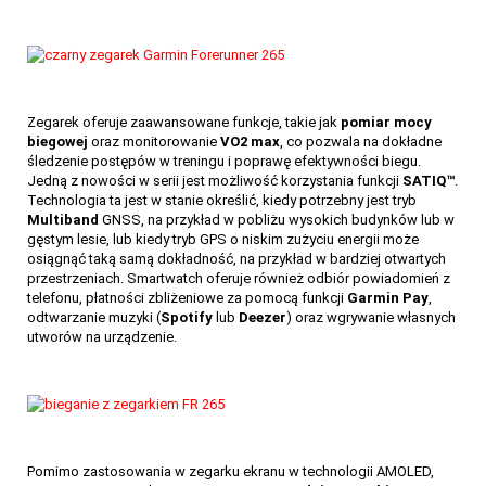
Zegarek oferuje zaawansowane funkcje, takie jak
pomiar mocy
biegowej
oraz monitorowanie
VO2 max
, co pozwala na dokładne
śledzenie postępów w treningu i poprawę efektywności biegu.
Jedną z nowości w serii jest możliwość korzystania funkcji
SATIQ™
.
80
Technologia ta jest w stanie określić, kiedy potrzebny jest tryb
Multiband
GNSS, na przykład w pobliżu wysokich budynków lub w
gęstym lesie, lub kiedy tryb GPS o niskim zużyciu energii może
osiągnąć taką samą dokładność, na przykład w bardziej otwartych
przestrzeniach. Smartwatch oferuje również odbiór powiadomień z
telefonu, płatności zbliżeniowe za pomocą funkcji
Garmin Pay
,
odtwarzanie muzyki (
Spotify
lub
Deezer
) oraz wgrywanie własnych
utworów na urządzenie.
Pomimo zastosowania w zegarku ekranu w technologii AMOLED,