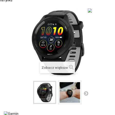
+
SUUNTO
+
POLAR
+
RAM MOUNTS
+
COROS
VOSTOK EUROPE ZEGARKI
VICTORINOX ZEGARKI
WENGER ZEGARKI
Zobacz większe
ORIENT ZEGARKI
OBAKU DENMARK ZEGARKI
POLECANE PRODUKTY
+
PROMOCJE