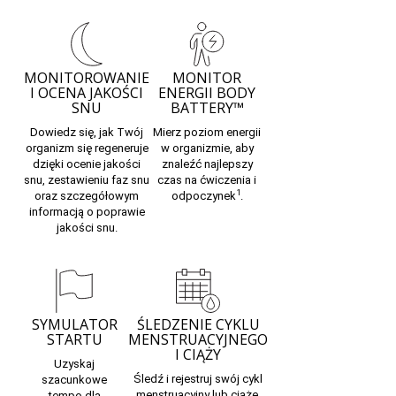
MONITOROWANIE
MONITOR
I OCENA JAKOŚCI
ENERGII BODY
SNU
BATTERY™
Dowiedz się, jak Twój
Mierz poziom energii
organizm się regeneruje
w organizmie, aby
dzięki ocenie jakości
znaleźć najlepszy
snu, zestawieniu
faz snu
czas na ćwiczenia i
1
oraz szczegółowym
odpoczynek
.
informacją o poprawie
jakości snu.
SYMULATOR
ŚLEDZENIE CYKLU
STARTU
MENSTRUACYJNEGO
I CIĄŻY
Uzyskaj
Śledź i rejestruj swój
cykl
szacunkowe
menstruacyjny
lub
ciążę,
tempo
dla