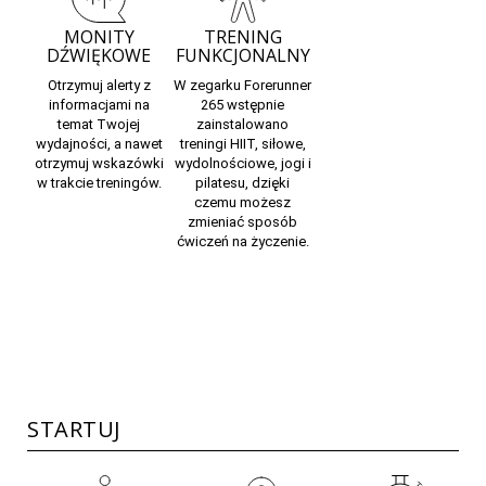
MONITY
TRENING
DŹWIĘKOWE
FUNKCJONALNY
Otrzymuj alerty z
W zegarku Forerunner
informacjami na
265 wstępnie
temat Twojej
zainstalowano
wydajności, a nawet
treningi HIIT, siłowe,
otrzymuj wskazówki
wydolnościowe, jogi i
w trakcie treningów.
pilatesu, dzięki
czemu możesz
zmieniać sposób
ćwiczeń na życzenie.
STARTUJ