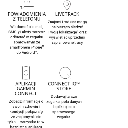
POWIADOMIENIA
LIVETRACK
Z TELEFONU
Znajomi i rodzina mogą
Wiadomości e-mail,
na bieżąco śledzić
3
SMS-y i alerty możesz
Twoją lokalizację
oraz
odbierać w zegarku
wyświetlać uprzednio
sparowanym ze
zaplanowane trasy.
®
smartfonem iPhone
lub Android™.
APLIKACJI
CONNECT IQ™
GARMIN
STORE
CONNECT
Dodawaj tarcze
Zobacz informacje o
zegarka, pola danych
swoim zdrowiu i
i aplikacje
do
kondycji, połącz się
sparowanego
ze znajomymi i nie
zegarka.
tylko — wszystko to w
bezpłatnej aplikacji