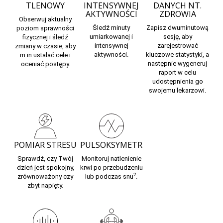
TLENOWY
INTENSYWNEJ
DANYCH NT.
AKTYWNOŚCI
ZDROWIA
Obserwuj
aktualny
Śledź minuty
Zapisz dwuminutową
poziom sprawności
umiarkowanej i
sesję, aby
fizycznej
i śledź
intensywnej
zarejestrować
zmiany w czasie, aby
aktywności.
kluczowe statystyki,
a
m.in ustalać cele i
następnie wygeneruj
oceniać postępy.
raport w celu
udostępnienia go
swojemu lekarzowi.
POMIAR STRESU
PULSOKSYMETR
Sprawdź, czy Twój
Monitoruj
natlenienie
dzień jest spokojny,
krwi
po przebudzeniu
2
zrównoważony czy
lub podczas snu
.
zbyt napięty.