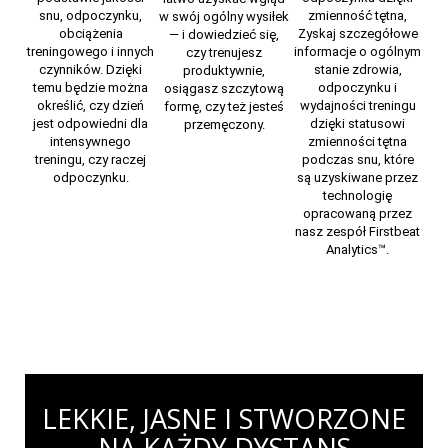
snu, odpoczynku,
zmienność tętna,
w swój ogólny wysiłek
obciążenia
Zyskaj szczegółowe
— i dowiedzieć się,
treningowego i innych
informacje o ogólnym
czy trenujesz
czynników. Dzięki
stanie zdrowia,
produktywnie,
temu będzie można
odpoczynku i
osiągasz szczytową
określić, czy dzień
wydajności treningu
formę, czy też jesteś
jest odpowiedni dla
dzięki statusowi
przemęczony.
intensywnego
zmienności tętna
treningu, czy raczej
podczas snu, które
odpoczynku.
są uzyskiwane przez
technologię
opracowaną przez
nasz zespół Firstbeat
Analytics™.
LEKKIE, JASNE I STWORZONE
NA KAŻDY DYSTANS