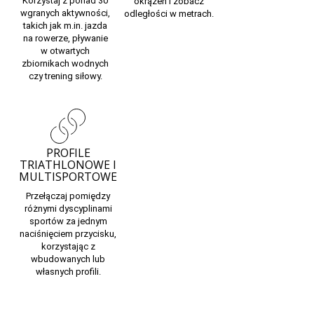
Korzystaj z ponad 30
okrążeń i zobacz
wgranych aktywności,
odległości w metrach.
takich jak m.in. jazda
na rowerze, pływanie
w otwartych
zbiornikach wodnych
czy trening siłowy.
PROFILE
TRIATHLONOWE I
MULTISPORTOWE
Przełączaj pomiędzy
różnymi dyscyplinami
sportów za jednym
naciśnięciem przycisku,
korzystając z
wbudowanych lub
własnych profili.