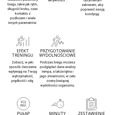
aktywności
.
optymalnym
biegu,
takie jak rytm,
zakresem, aby
długość kroku, czas
poprawić swoją
kontaktu z
kondycję.
podłożem i wiele
innych parametrów.
EFEKT
PRZYGOTOWANIE
TRENINGU
WYDOLNOŚCIOWE
Zobacz, w jaki
Podczas biegu możesz
sposób
ćwiczenia
podglądać dane analizy
wpływają na Twoją
tempa, a także tętna i
wytrzymałość,
jego zmienności, w celu
prędkość i siłę.
oceny bieżącej
wydolności organizmu.
PUŁAP
MINUTY
ZESTAWIENIE