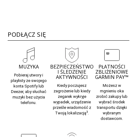
PODŁĄCZ SIĘ
MUZYKA
BEZPIECZEŃSTWO
PŁATNOŚCI
I ŚLEDZENIE
ZBLIŻENIOWE
Pobieraj utwory i
AKTYWNOŚCI
GARMIN PAY™
playlisty ze swojego
Kiedy poczujesz
Możesz w
konta Spotify lub
zagrożenie lub kiedy
mgnieniu oka
Deezer, aby słuchać
zegarek wykryje
zrobić zakupy lub
muzyki bez użycia
wypadek, urządzenie
wybrać środek
telefonu.
prześle wiadomość z
transportu dzięki
3
Twoją lokalizacją
.
wybranym
dostawcom.