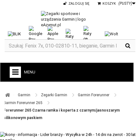
ZALOGUJ SIĘ
KOSZYK
(PUSTY)
MENU
+
GARMIN
Garmin ​
Zegarki Garmin ​
Garmin Forerunner ​
ZEGARKI DO BIEGANIA
Garmin Forerunner 265 ​
Forerunner 265 Czarna ramka i koperta z czarnym/jasnoszarym
ZEGARKI DLA DZIECI GARMIN
silikonowym paskiem
+
TACX
ELITE