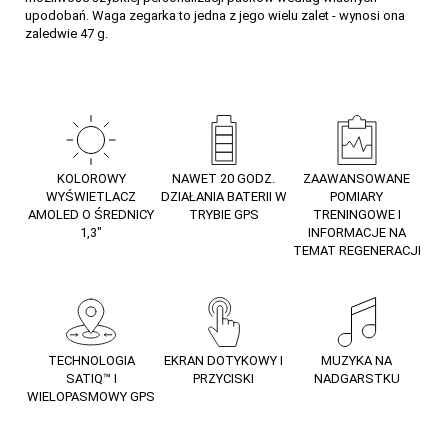
upodobań. Waga zegarka to jedna z jego wielu zalet - wynosi ona
zaledwie 47 g.
KOLOROWY
NAWET 20 GODZ.
ZAAWANSOWANE
WYŚWIETLACZ
DZIAŁANIA BATERII W
POMIARY
AMOLED O ŚREDNICY
TRYBIE GPS
TRENINGOWE I
1,3″
INFORMACJE NA
TEMAT REGENERACJI
TECHNOLOGIA
EKRAN DOTYKOWY I
MUZYKA NA
SATIQ™ I
PRZYCISKI
NADGARSTKU
WIELOPASMOWY GPS