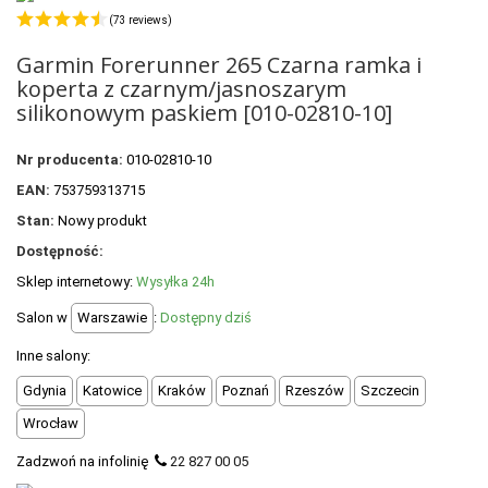
+
OUTLET
(73 reviews)
+
WYPRZEDAŻ
Garmin Forerunner 265 Czarna ramka i
koperta z czarnym/jasnoszarym
silikonowym paskiem [010-02810-10]
Nr producenta:
010-02810-10
EAN:
753759313715
Stan:
Nowy produkt
Dostępność:
Sklep internetowy:
Wysyłka 24h
Salon w
Warszawie
:
Dostępny dziś
Inne salony:
Gdynia
Katowice
Kraków
Poznań
Rzeszów
Szczecin
Wrocław
Zadzwoń na infolinię
22 827 00 05