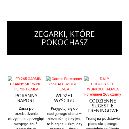
ZEGARKI, KTÓRE
POKOCHASZ
PORANNY
WIDŻET
RAPORT
WYŚCIGU
CODZIENNE
SUGESTIE
Zaraz po
Przygotuj się do
TRENINGOWE
przebudzeniu
następnego startu —
Trenuj na podstawie
otrzymujesz przegląd
niezależnie, czy jest
1
planu skrojonego
swojego snu
i
to bieg na 10 km, czy
specjalnie na Ciebie.