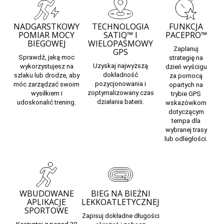
NADGARSTKOWY
TECHNOLOGIA
FUNKCJA
POMIAR MOCY
SATIQ™ I
PACEPRO™
BIEGOWEJ
WIELOPASMOWY
Zaplanuj
GPS
Sprawdź, jaką
moc
strategię na
Uzyskaj najwyższą
wykorzystujesz na
dzień wyścigu
dokładność
szlaku lub drodze, aby
za pomocą
pozycjonowania i
móc zarządzać swoim
opartych na
zoptymalizowany czas
wysiłkiem i
trybie GPS
działania baterii.
udoskonalić trening.
wskazówkom
dotyczącym
tempa dla
wybranej trasy
lub odległości.
WBUDOWANE
BIEG NA BIEŻNI
APLIKACJE
LEKKOATLETYCZNEJ
SPORTOWE
Zapisuj dokładne długości