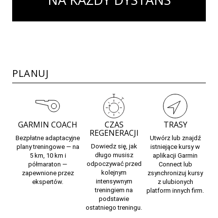
PLANUJ
GARMIN COACH
CZAS
TRASY
REGENERACJI
Bezpłatne adaptacyjne
Utwórz lub znajdź
Dowiedz się, jak
plany treningowe — na
istniejące kursy w
długo musisz
5 km, 10 km i
aplikacji Garmin
odpoczywać
przed
półmaraton —
Connect
lub
kolejnym
zapewnione przez
zsynchronizuj kursy
intensywnym
ekspertów.
z ulubionych
treningiem na
platform innych firm.
podstawie
ostatniego treningu.