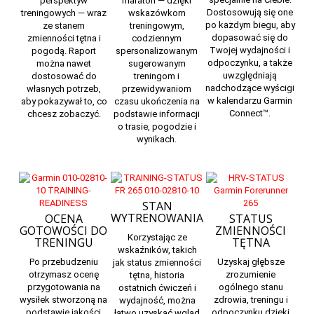
perspektyw
maraton — dzięki
Dostosowują się one
treningowych — wraz
wskazówkom
po każdym biegu, aby
ze stanem
treningowym,
dopasować się do
zmienności tętna i
codziennym
Twojej wydajności i
pogodą. Raport
spersonalizowanym
odpoczynku, a także
można nawet
sugerowanym
uwzględniają
dostosować do
treningom i
nadchodzące wyścigi
własnych potrzeb,
przewidywaniom
w kalendarzu
Garmin
aby pokazywał to, co
czasu ukończenia na
Connect
™.
chcesz zobaczyć.
podstawie informacji
o trasie, pogodzie i
wynikach.
STAN
WYTRENOWANIA
OCENA
STATUS
GOTOWOŚCI DO
ZMIENNOŚCI
Korzystając ze
TRENINGU
TĘTNA
wskaźników,
takich
Po przebudzeniu
Uzyskaj głębsze
jak status zmienności
otrzymasz ocenę
zrozumienie
tętna, historia
przygotowania na
ogólnego stanu
ostatnich ćwiczeń i
wysiłek
stworzoną na
zdrowia, treningu i
wydajność, można
podstawie jakości
odpoczynku dzięki
łatwo uzyskać wgląd