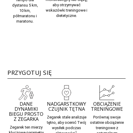
aby otrzymywać
dystansu 5 km,
wskazówki treningowe i
10 km,
dietetyczne.
półmaratonu i
maratonu.
PRZYGOTUJ SIĘ
DANE
NADGARSTKOWY
OBCIĄŻENIE
DYNAMIKI
CZUJNIK TĘTNA
TRENINGOWE
BIEGU PROSTO
Zegarek stale analizuje
Porównaj swoje
Z ZEGARKA
tętno,
aby ocenić Twój
ostatnie obciążenie
Zegarek ten mierzy
wysiłek podczas
treningowe z
kluczowe
parametry
1