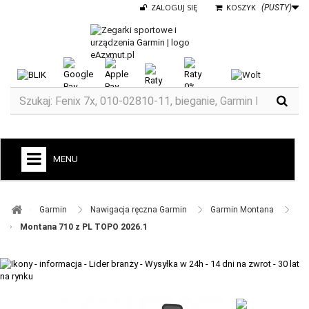
ZALOGUJ SIĘ
KOSZYK
(PUSTY)
MENU
+
GARMIN
Garmin ​
Nawigacja ręczna Garmin ​
Garmin Montana ​
ZEGARKI DO BIEGANIA
Montana 710 z PL TOPO 2026.1
ZEGARKI DLA DZIECI GARMIN
+
TACX
ELITE