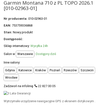
Garmin Montana 710 z PL TOPO 2026.1
+
OUTLET
[010-02963-01]
+
WYPRZEDAŻ
Nr producenta:
010-02963-01
EAN:
753759336868
Stan:
Nowy produkt
Dostępność:
Sklep internetowy:
Wysyłka 24h
Salon w
Warszawie
:
Dostępny dziś
Inne salony:
Gdynia
Katowice
Kraków
Poznań
Rzeszów
Szczecin
Wrocław
Zadzwoń na infolinię
22 827 00 05
Wytrzymałe urządzenie nawigacyjne GPS z ekranem dotykowym .