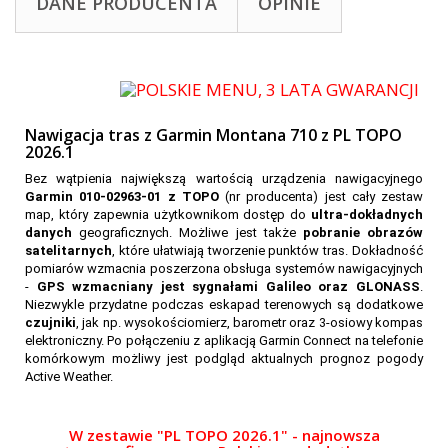
DANE PRODUCENTA
OPINIE
Nawigacja tras z Garmin Montana 710 z PL TOPO
2026.1
Bez wątpienia największą wartością urządzenia nawigacyjnego
Garmin 010-02963-01 z TOPO
(nr producenta) jest cały zestaw
map, który zapewnia użytkownikom dostęp do
ultra-dokładnych
danych
geograficznych. Możliwe jest także
pobranie obrazów
satelitarnych
, które ułatwiają tworzenie punktów tras. Dokładność
pomiarów wzmacnia poszerzona obsługa systemów nawigacyjnych
-
GPS wzmacniany jest sygnałami Galileo oraz GLONASS
.
Niezwykle przydatne podczas eskapad terenowych są dodatkowe
czujniki
, jak np. wysokościomierz, barometr oraz 3-osiowy kompas
elektroniczny. Po połączeniu z aplikacją Garmin Connect na telefonie
komórkowym możliwy jest podgląd aktualnych prognoz pogody
Active Weather.
W zestawie "PL TOPO 2026.1" -
najnowsza