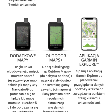
dopasować się do
Twoich aktywności.
DODATKOWE
OUTDOOR
APLIKACJA
MAPY
MAPS+
GARMIN
EXPLORE™
Dzięki 32 GB
Dodaj subskrypcję
Sparuj z
aplikacją
wbudowanej pamięci,
map
Outdoor Maps+
Garmin Explore
do
możesz pobrać
(do nabycia osobno) i
planowania i
jeszcze więcej map,
uzyskaj stały dostęp
przeglądania danych
takich jak mapy
City
do szerokiej gamy
podróży, a także do
Navigator®
do
zawartości mapowej
zarządzania punktami
poruszania się na
klasy premium oraz
trasy, kursami i
lądzie lub mapy
regularnych
aktywnościami.
morskie
BlueChart®
aktualizacji
g3
do poruszania się
wysyłanych
na wodzie (do
bezpośrednio do