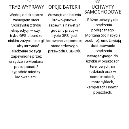
TRYB WYPRAWY
OPCJE BATERII
UCHWYTY
SAMOCHODOWE
Wędruj daleko poza
Wewnętrzna bateria
Różne uchwyty dla
zasięgiem sieci.
litowo-jonowa
urządzenia
Skorzystaj z trybu
zapewnia nawet 24
podręcznego
ekspedycji — czyli
godziny pracy w
Montana (do nabycia
trybu GPS o bardzo
trybie GPS i jest
osobno), umożliwiają
niskim zużyciu energii
ładowana za pomocą
dostosowanie
— aby utrzymać
standardowego
urządzenia
śledzenie pozycji
przewodu USB-C®.
nawigacyjnego do
zapewnione przez
użytku w pojazdach
urządzenie Montana
terenowych, na
przez ponad 2
łodziach oraz w
tygodnie między
samochodach,
ładowaniami.
motocyklach,
kamperach i innych
pojazdach.