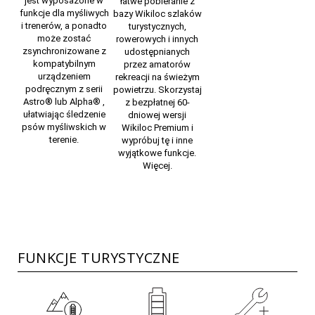
jest wyposażone w
łatwe pobieranie z
funkcje dla myśliwych
bazy Wikiloc szlaków
i trenerów, a ponadto
turystycznych,
może zostać
rowerowych i innych
zsynchronizowane z
udostępnianych
kompatybilnym
przez amatorów
urządzeniem
rekreacji na świeżym
podręcznym z serii
powietrzu. Skorzystaj
Astro®
lub
Alpha®
,
z bezpłatnej 60-
ułatwiając śledzenie
dniowej wersji
psów myśliwskich w
Wikiloc Premium
i
terenie.
wypróbuj tę i inne
wyjątkowe funkcje.
Więcej.
FUNKCJE TURYSTYCZNE