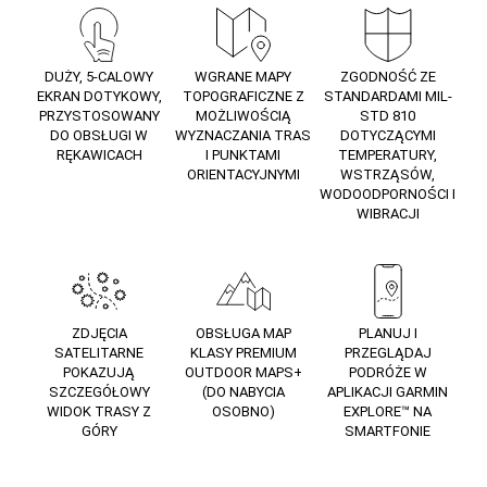
DUŻY, 5-CALOWY
WGRANE MAPY
ZGODNOŚĆ ZE
EKRAN DOTYKOWY,
TOPOGRAFICZNE Z
STANDARDAMI MIL-
PRZYSTOSOWANY
MOŻLIWOŚCIĄ
STD 810
DO OBSŁUGI W
WYZNACZANIA TRAS
DOTYCZĄCYMI
RĘKAWICACH
I PUNKTAMI
TEMPERATURY,
ORIENTACYJNYMI
WSTRZĄSÓW,
WODOODPORNOŚCI I
WIBRACJI
ZDJĘCIA
OBSŁUGA MAP
PLANUJ I
SATELITARNE
KLASY PREMIUM
PRZEGLĄDAJ
POKAZUJĄ
OUTDOOR MAPS+
PODRÓŻE W
SZCZEGÓŁOWY
(DO NABYCIA
APLIKACJI GARMIN
WIDOK TRASY Z
OSOBNO)
EXPLORE™ NA
GÓRY
SMARTFONIE