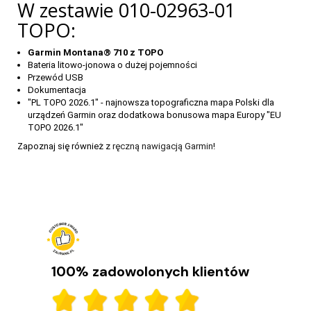
W zestawie 010-02963-01
TOPO:
Garmin Montana® 710 z TOPO
Bateria litowo-jonowa o dużej pojemności
Przewód USB
Dokumentacja
"PL TOPO 2026.1" - najnowsza topograficzna mapa Polski dla
urządzeń Garmin oraz dodatkowa bonusowa mapa Europy "EU
TOPO 2026.1"
Zapoznaj się również z
ręczną nawigacją Garmin
!
Garmin Montana 710, 710i oraz 760i – porównanie
Niezawodne nawigacje GPS dla aktywnych. Sprawdź, co potrafią i
wybierz model idealny dla siebie!
CZYTAJ DALEJ
100% zadowolonych klientów