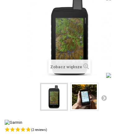
+
SUUNTO
+
POLAR
+
RAM MOUNTS
+
COROS
VOSTOK EUROPE ZEGARKI
Zobacz większe
VICTORINOX ZEGARKI
WENGER ZEGARKI
ORIENT ZEGARKI
OBAKU DENMARK ZEGARKI
POLECANE PRODUKTY
+
PROMOCJE
(2 reviews)