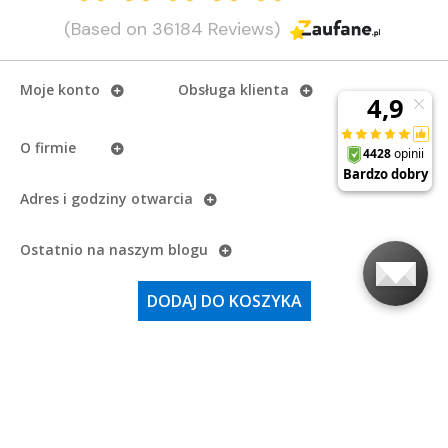
(Based on 36184 Reviews)
Moje konto
Obsługa klienta
O firmie
Adres i godziny otwarcia
Ostatnio na naszym
blogu
DODAJ DO KOSZYKA
Najważniejsze kategorie
Nasze media
społecznościowe
Copyright
eAzymut.pl - Autoryzowany Dystrybutor Garmin
2026.