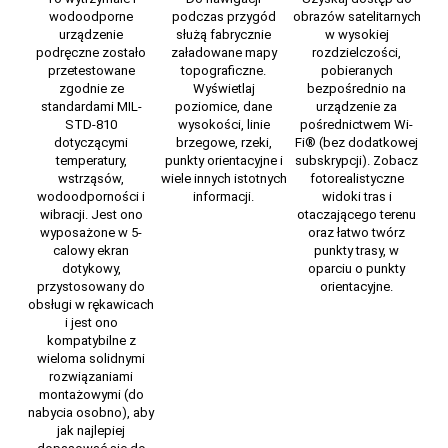
wodoodporne
podczas przygód
obrazów satelitarnych
urządzenie
służą fabrycznie
w wysokiej
podręczne zostało
załadowane
mapy
rozdzielczości,
przetestowane
topograficzne.
pobieranych
zgodnie ze
Wyświetlaj
bezpośrednio na
standardami MIL-
poziomice, dane
urządzenie za
STD-810
wysokości, linie
pośrednictwem Wi-
dotyczącymi
brzegowe, rzeki,
Fi® (bez dodatkowej
temperatury,
punkty orientacyjne i
subskrypcji). Zobacz
wstrząsów,
wiele innych istotnych
fotorealistyczne
wodoodporności i
informacji.
widoki tras i
wibracji. Jest ono
otaczającego terenu
wyposażone w 5-
oraz łatwo twórz
calowy ekran
punkty trasy, w
dotykowy,
oparciu o punkty
przystosowany do
orientacyjne.
obsługi w rękawicach
i jest ono
kompatybilne z
wieloma solidnymi
rozwiązaniami
montażowymi (do
nabycia osobno), aby
jak najlepiej