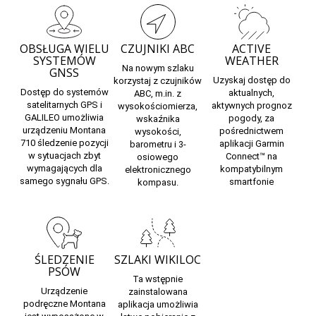
OBSŁUGA WIELU
CZUJNIKI ABC
ACTIVE
SYSTEMÓW
WEATHER
Na nowym szlaku
GNSS
Uzyskaj dostęp do
korzystaj z czujników
Dostęp do systemów
aktualnych,
ABC, m.in. z
satelitarnych GPS i
aktywnych prognoz
wysokościomierza,
GALILEO umożliwia
pogody, za
wskaźnika
urządzeniu Montana
pośrednictwem
wysokości,
710 śledzenie pozycji
aplikacji Garmin
barometru i 3-
w sytuacjach zbyt
Connect
™ na
osiowego
wymagających dla
kompatybilnym
elektronicznego
samego sygnału GPS.
smartfonie
kompasu.
ŚLEDZENIE
SZLAKI WIKILOC
PSÓW
Ta
wstępnie
Urządzenie
zainstalowana
podręczne Montana
aplikacja
umożliwia