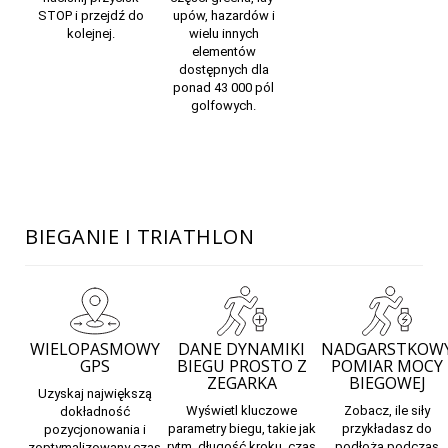
STOP i przejdź do
upów, hazardów i
kolejnej.
wielu innych
elementów
dostępnych dla
ponad 43 000 pól
golfowych.
BIEGANIE I TRIATHLON
WIELOPASMOWY
DANE DYNAMIKI
NADGARSTKOW
GPS
BIEGU PROSTO Z
POMIAR MOCY
ZEGARKA
BIEGOWEJ
Uzyskaj największą
Wyświetl kluczowe
Zobacz, ile siły
dokładność
parametry biegu, takie jak
przykładasz do
pozycjonowania i
rytm, długość kroku, czas
podłoża podczas
zoptymalizowany czas