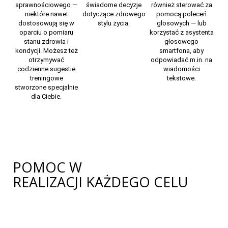
sprawnościowego —
świadome decyzje
również sterować za
niektóre nawet
dotyczące zdrowego
pomocą poleceń
dostosowują się w
stylu życia.
głosowych — lub
oparciu o pomiaru
korzystać z asystenta
stanu zdrowia i
głosowego
kondycji. Możesz też
smartfona, aby
otrzymywać
odpowiadać m.in. na
codzienne sugestie
wiadomości
treningowe
tekstowe.
stworzone specjalnie
dla Ciebie.
POMOC W
REALIZACJI KAŻDEGO CELU