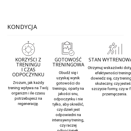
KONDYCJA
KORZYŚCI Z
GOTOWOŚĆ
STAN WYTRENOW
TRENINGU
TRENINGOWA
Otrzymuj
wskazówki
dot
I CZAS
Obudź się i
efektywności treningu
ODPOCZYNKU
uzyskaj
wynik
dowiedz się, czy trening
Zrozum, jak każdy
gotowości do
skuteczny, czy jesteś
trening wpływa na Twój
treningu,
oparty na
szczycie formy, czy w f
organizm i ile czasu
jakości snu,
przemęczenia.
potrzebujesz na
odpoczynku i nie
regenerację.
tylko, aby określić,
czy dzień jest
odpowiedni na
intensywny trening,
czy raczej
odpoczynek.