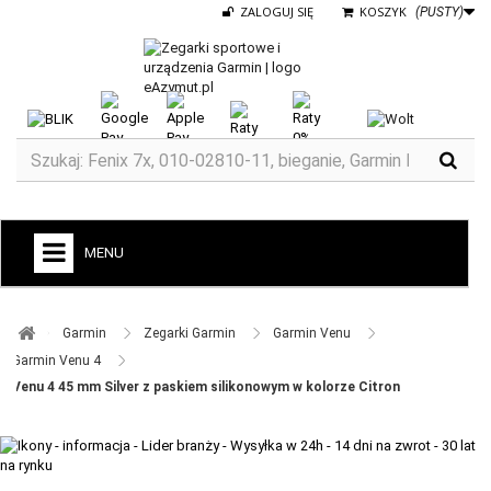
ZALOGUJ SIĘ
KOSZYK
(PUSTY)
MENU
+
GARMIN
Garmin ​
Zegarki Garmin ​
Garmin Venu ​
ZEGARKI DO BIEGANIA
Garmin Venu 4 ​
Venu 4 45 mm Silver z paskiem silikonowym w kolorze Citron
ZEGARKI DLA DZIECI GARMIN
+
TACX
ELITE