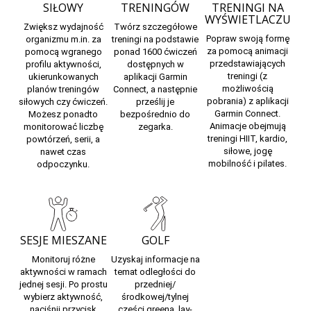
SIŁOWY
TRENINGÓW
TRENINGI NA
WYŚWIETLACZU
Zwiększ wydajność
Twórz szczegółowe
Popraw swoją formę
organizmu m.in. za
treningi na podstawie
za pomocą animacji
pomocą wgranego
ponad 1600 ćwiczeń
przedstawiających
profilu aktywności,
dostępnych w
treningi (z
ukierunkowanych
aplikacji Garmin
możliwością
planów treningów
Connect, a następnie
pobrania) z aplikacji
siłowych czy ćwiczeń.
prześlij je
Garmin Connect.
Możesz ponadto
bezpośrednio do
Animacje obejmują
monitorować liczbę
zegarka.
treningi HIIT, kardio,
powtórzeń, serii, a
siłowe, jogę
nawet czas
mobilność i pilates.
odpoczynku.
SESJE MIESZANE
GOLF
Monitoruj różne
Uzyskaj informacje na
aktywności w ramach
temat odległości do
jednej sesji. Po prostu
przedniej/
wybierz aktywność,
środkowej/tylnej
naciśnij przycisk
części greena, lay-