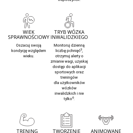
WIEK
TRYB WÓZKA
SPRAWNOŚCIOWY
INWALIDZKIEGO
Oszacuj
swoją
Monitoruj dzienną
3
kondycję
względem
liczbę pchnięć
,
wieku.
otrzymuj alerty o
zmianie wagi, uzyskaj
dostęp do aplikacji
sportowych oraz
treningów
dla
użytkowników
wózków
inwalidzkich
i nie
6
tylko
.
TRENING
TWORZENIE
ANIMOWANE