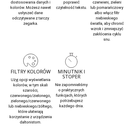
dostosowania danych i
poprawić
czerwieni, zieleni
kolorów. Możesz nawet
czytelność tekstu.
lub pomarańczowy
usłyszeć dane
albo włącz filtr
odczytywane z tarczy
niebieskiego
zegarka.
światła, aby chronić
wzrok i zmniejszyć
zakłócenia cyklu
snu.
FILTRY KOLORÓW
MINUTNIK I
STOPER
Użyj opcji wyświetlania
Nie zapomnieliśmy
kolorów, w tym skali
o praktycznych
szarości,
funkcjach, których
czerwonego/zielonego,
potrzebujesz
zielonego/czerwonego
każdego dnia.
lub niebieskiego/żółtego,
które ułatwiają
korzystanie z urządzenia
daltonistom.