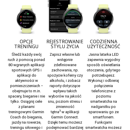
OPCJE
REJESTROWANIE
CODZIENNA
TRENINGU
STYLU ŻYCIA
UŻYTECZNOŚĆ
Śledź każdy swój
Zapisz własne lub
Jasna latarka LED
ruch z pomocą ponad
wstępnie
zapewnia wygodny
80 wgranych aplikacji
zdefiniowane
sposób oświetlania
sportowych GPS i
zachowania, np.
otoczenia, gdy tego
aplikacji do
spożycie kofeiny czy
potrzebujesz.
aktywności w
alkoholu, i zobacz
Wykonuj i odbieraj
pomieszczeniach ‒
raporty dotyczące
połączenia
obejmuje to m.in.
wpływu takich
telefoniczne z
spacery, bieganie i nie
wyborów na jakość
poziomu
tylko. Osiągnij cele
snu, poziom stresu i
smartwatcha na
z
planami
zmienność
nadgarstku po
3
treningowymi Garmin
tętna
w
aplikacji
sparowaniu go ze
Coach
do biegania,
Garmin Connect
.
smartfonem.
jazdy na rowerze,
Dzięki temu możesz
Funkcjami
treningu siłowego i
podejmować bardziej
smartwatcha możesz