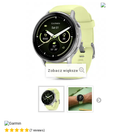
+
SUUNTO
+
POLAR
+
RAM MOUNTS
+
COROS
VOSTOK EUROPE ZEGARKI
VICTORINOX ZEGARKI
Zobacz większe
WENGER ZEGARKI
ORIENT ZEGARKI
OBAKU DENMARK ZEGARKI
POLECANE PRODUKTY
+
PROMOCJE
(7 reviews)