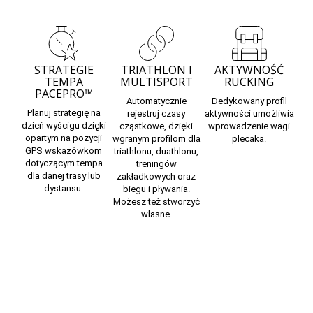
STRATEGIE
TRIATHLON I
AKTYWNOŚĆ
TEMPA
MULTISPORT
RUCKING
PACEPRO™
Automatycznie
Dedykowany profil
Planuj
strategię na
rejestruj czasy
aktywności umożliwia
dzień wyścigu
dzięki
cząstkowe, dzięki
wprowadzenie wagi
opartym na pozycji
wgranym profilom dla
plecaka.
GPS wskazówkom
triathlonu, duathlonu,
dotyczącym tempa
treningów
dla danej trasy lub
zakładkowych oraz
dystansu.
biegu i pływania.
Możesz też stworzyć
własne.