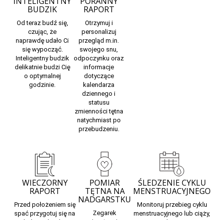
INTELIGENTNY
PORANNY
BUDZIK
RAPORT
Od teraz budź się,
Otrzymuj i
czując, że
personalizuj
naprawdę udało Ci
przegląd m.in.
się wypocząć.
swojego snu,
Inteligentny budzik
odpoczynku oraz
delikatnie budzi Cię
informacje
o optymalnej
dotyczące
godzinie.
kalendarza
dziennego i
statusu
zmienności tętna
natychmiast po
przebudzeniu.
WIECZORNY
POMIAR
ŚLEDZENIE CYKLU
RAPORT
TĘTNA NA
MENSTRUACYJNEGO
NADGARSTKU
Przed położeniem się
Monitoruj przebieg cyklu
Zegarek
spać przygotuj się na
menstruacyjnego lub ciąży,