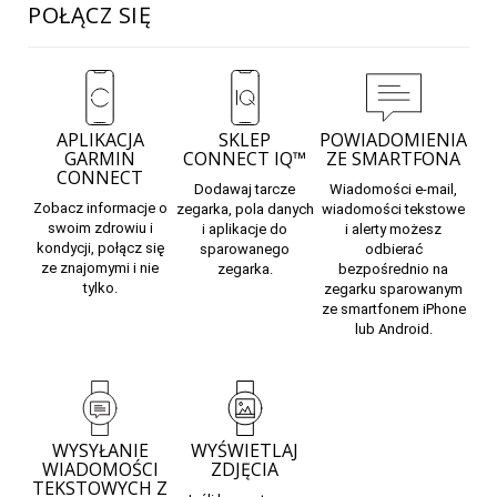
POŁĄCZ SIĘ
APLIKACJA
SKLEP
POWIADOMIENIA
GARMIN
CONNECT IQ™
ZE SMARTFONA
CONNECT
Dodawaj tarcze
Wiadomości e-mail,
Zobacz informacje o
zegarka, pola danych
wiadomości tekstowe
swoim zdrowiu i
i aplikacje
do
i alerty możesz
kondycji, połącz się
sparowanego
odbierać
ze znajomymi i nie
zegarka.
bezpośrednio na
tylko.
zegarku sparowanym
ze smartfonem iPhone
lub Android.
WYSYŁANIE
WYŚWIETLAJ
WIADOMOŚCI
ZDJĘCIA
TEKSTOWYCH Z