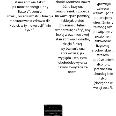
jakość. Monitoruj nawet
stanu zdrowia, takim
typowego
różne fazy snu
jak
monitor energii Body
zakresu,
oraz
drzemki
i zobacz
Battery™,
pomiar
wskazując na
1
najważniejsze pomiary,
stresu,
pulsoksymetr
i
funkcja
potencjalny
takie jak
status
monitorowania zdrowia dla
stres. Zmiany
2
zmienności tętna
i
kobiet,
w tym owulacji
i nie
te mogą być
3
3
temperaturę skóry
, aby
tylko
.
powiązane z
lepiej zrozumieć swój
poziomem
stan zdrowia. Ponadto,
aktywności
dzięki funkcji
fizycznej,
wyrównania snu
środowiskiem,
sprawdzisz, jak
stresem,
wygląda Twój rytm
spożywaniem
okołodobowy oraz
alkoholu,
nawyki związane ze
potencjalną
snem.
chorobą i nie
tylko
(dostępne w
4
wersji beta
).