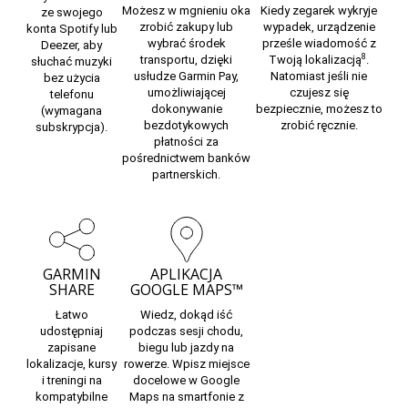
Możesz w mgnieniu oka
Kiedy zegarek wykryje
ze swojego
zrobić zakupy lub
wypadek, urządzenie
konta Spotify lub
wybrać środek
prześle wiadomość z
Deezer, aby
8
transportu, dzięki
Twoją lokalizacją
.
słuchać muzyki
usłudze Garmin Pay,
Natomiast
jeśli nie
bez użycia
umożliwiającej
czujesz się
telefonu
dokonywanie
bezpiecznie,
możesz to
(wymagana
bezdotykowych
zrobić ręcznie.
subskrypcja).
płatności za
pośrednictwem
banków
partnerskich.
GARMIN
APLIKACJA
SHARE
GOOGLE MAPS™
Łatwo
Wiedz, dokąd iść
udostępniaj
podczas sesji chodu,
zapisane
biegu lub jazdy na
lokalizacje, kursy
rowerze. Wpisz miejsce
i treningi na
docelowe w Google
kompatybilne
Maps na smartfonie z