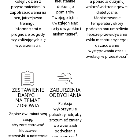
nieustannie
kolejny dzień z
a ponadto otrzymuj
dokonuje
przypomnieniami o
wskazówki treningowe i
pomiarów
zapotrzebowaniu na
dietetyczne.
Twojego tętna,
sen, jutrzejszym
Monitorowanie
uwzględniając
treningu,
temperatury skóry
alerty o wysokim i
informacjami o
podczas snu umożliwia
3
niskim tętnie
.
prognozie pogody
lepsze przewidywanie
czy zbliżających się
cyklu menstruacyjnego i
wydarzeniach.
oszacowanie
występowania czasu
2
owulacji w przeszłości
.
ZESTAWIENIE
ZABURZENIA
DANYCH
ODDYCHANIA
NA TEMAT
Funkcja
ZDROWIA
wykorzystuje
Zapisz dwuminutową
pulsoksymetr, aby
sesję,
zrozumieć zmiany
aby
zarejestrować
we wzorcach
kluczowe
oddychania
statystyki,
a następnie
1
podczas snu
.