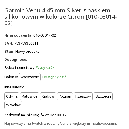
+
OUTLET
Garmin Venu 4 45 mm Silver z paskiem
+
WYPRZEDAŻ
silikonowym w kolorze Citron [010-03014-
02]
Nr producenta:
010-03014-02
EAN:
753759356811
Stan:
Nowy produkt
Dostępność:
Sklep internetowy:
Wysyłka 24h
Salon w
Warszawie
:
Dostępny dziś
Inne salony:
Gdynia
Katowice
Kraków
Poznań
Rzeszów
Szczecin
Wrocław
Zadzwoń na infolinię
22 827 00 05
Najnowszy smartwatch z rodziny Venu z większymi możliwościami.