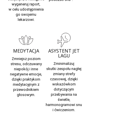
wygeneruj raport,
w celu udostępnienia
go swojemu
lekarzowi.
MEDYTACJA
ASYSTENT JET
LAGU
Zmniejsz poziom
Zminimalizuj
stresu, odczuwany
skutki
zespołu nagłej
niepokój i inne
zmiany strefy
negatywne emocje,
czasowej,
dzięki
dzięki praktykom
wskazówkom
medytacyjnym z
dotyczącym
przewodnikiem
przebywania na
głosowym.
świetle,
harmonogramowi snu
i ćwiczeniom.