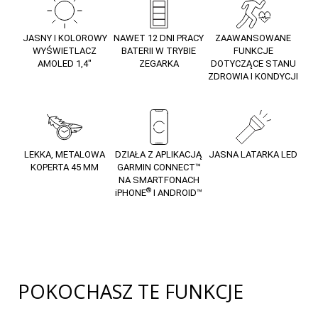
25
JASNY I KOLOROWY
NAWET 12 DNI PRACY
ZAAWANSOWANE
WYŚWIETLACZ
BATERII W TRYBIE
FUNKCJE
AMOLED 1,4″
ZEGARKA
DOTYCZĄCE STANU
ZDROWIA I KONDYCJI
LEKKA, METALOWA
DZIAŁA Z APLIKACJĄ
JASNA LATARKA LED
KOPERTA 45 MM
GARMIN CONNECT™
NA SMARTFONACH
®
iPHONE
I ANDROID™
POKOCHASZ TE FUNKCJE