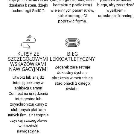
kontaktu z podłożem i
biegu, aby zarządza
działania baterii, dzięki
wiele innych parametrów,
wysiłkiem i
technologii SatIQ™.
które pomogą Ci
udoskonalić trening.
poprawić formę.
KURSY ZE
BIEG
SZCZEGÓŁOWYMI
LEKKOATLETYCZNY
WSKAZÓWKAMI
Zegarek zarejestruje
NAWIGACYJNYMI
dokładny dystans
Utwórz lub znajdź
okrążenia w metrach na
istniejące kursy w
stadionach z całego
aplikacji Garmin
świata.
Connect na urządzenia
inteligentne lub
zsynchronizuj kursy z
ulubionych platform
innych firm, a następnie
uzyskaj szczegółowe
wskazówki
nawigacyjne.