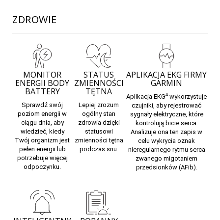
ZDROWIE
MONITOR
STATUS
APLIKACJA EKG FIRMY
ENERGII BODY
ZMIENNOŚCI
GARMIN
BATTERY
TĘTNA
4
Aplikacja
EKG
wykorzystuje
Sprawdź swój
Lepiej zrozum
czujniki, aby rejestrować
poziom energii w
ogólny stan
sygnały elektryczne, które
ciągu dnia, aby
zdrowia dzięki
kontrolują bicie serca.
wiedzieć, kiedy
statusowi
Analizuje ona ten zapis w
Twój organizm jest
zmienności tętna
celu wykrycia oznak
pełen energii lub
podczas snu.
nieregularnego rytmu serca
potrzebuje więcej
zwanego migotaniem
odpoczynku.
przedsionków (AFib).