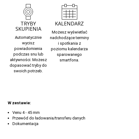
TRYBY
KALENDARZ
SKUPIENIA
Możesz wyświetlać
Automatycznie
nadchodzące terminy
wycisz
i spotkania z
powiadomienia
poziomu kalendarza
podczas snu lub
sparowanego
aktywności. Możesz
smartfona.
dopasować tryby do
swoich potrzeb.
W zestawie:
Venu 4 - 45 mm
Przewód do ładowania/transferu danych
Dokumentacja