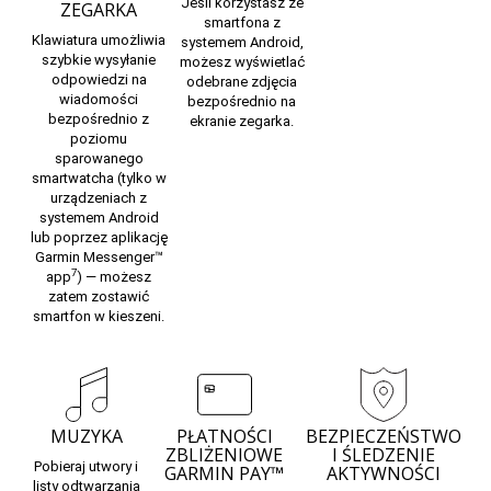
Jeśli korzystasz ze
ZEGARKA
smartfona z
Klawiatura umożliwia
systemem Android,
szybkie wysyłanie
możesz wyświetlać
odpowiedzi na
odebrane zdjęcia
wiadomości
bezpośrednio na
bezpośrednio z
ekranie zegarka.
poziomu
sparowanego
smartwatcha (tylko w
urządzeniach z
systemem Android
lub poprzez aplikację
Garmin Messenger™
7
app
) — możesz
zatem zostawić
smartfon w kieszeni.
MUZYKA
PŁATNOŚCI
BEZPIECZEŃSTWO
ZBLIŻENIOWE
I ŚLEDZENIE
Pobieraj utwory i
GARMIN PAY™
AKTYWNOŚCI
listy odtwarzania