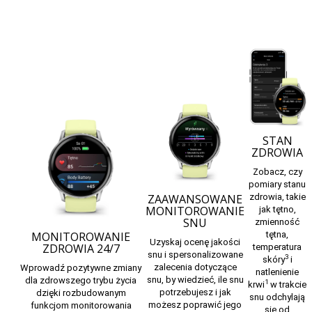
STAN
ZDROWIA
Zobacz, czy
pomiary stanu
ZAAWANSOWANE
zdrowia, takie
MONITOROWANIE
jak tętno,
SNU
zmienność
MONITOROWANIE
tętna,
Uzyskaj
ocenę jakości
ZDROWIA 24/7
temperatura
snu
i
spersonalizowane
3
skóry
i
zalecenia dotyczące
Wprowadź pozytywne zmiany
natlenienie
snu,
by wiedzieć, ile snu
dla zdrowszego trybu życia
1
krwi
w trakcie
potrzebujesz i jak
dzięki rozbudowanym
snu odchylają
możesz poprawić jego
funkcjom monitorowania
się od