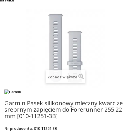
+
SUUNTO
+
POLAR
+
RAM MOUNTS
+
COROS
VOSTOK EUROPE ZEGARKI
VICTORINOX ZEGARKI
WENGER ZEGARKI
Zobacz większe
ORIENT ZEGARKI
OBAKU DENMARK ZEGARKI
Garmin Pasek silikonowy mleczny kwarc ze
srebrnym zapięciem do Forerunner 255 22
POLECANE PRODUKTY
mm [010-11251-3B]
+
PROMOCJE
Nr producenta:
010-11251-3B