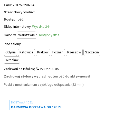
+
OUTLET
EAN:
753759298234
+
Stan:
Nowy produkt
WYPRZEDAŻ
Dostępność:
Sklep internetowy:
Wysyłka 24h
Salon w
Warszawie
:
Dostępny dziś
Inne salony:
Gdynia
Katowice
Kraków
Poznań
Rzeszów
Szczecin
Wrocław
Zadzwoń na infolinię
22 827 00 05
Zachowaj stylowy wygląd i gotowość do aktywności!
Paski z mechanizmem szybkiego odłączania (22 mm)
DOSTAWA 10 ZŁ
DARMOWA DOSTAWA OD 195 ZŁ