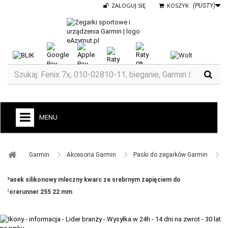
ZALOGUJ SIĘ
KOSZYK
(PUSTY)
MENU
+
GARMIN
Garmin ​
Akcesoria Garmin ​
Paski do zegarków Garmin ​
ZEGARKI DO BIEGANIA
Pasek silikonowy mleczny kwarc ze srebrnym zapięciem do
ZEGARKI DLA DZIECI GARMIN
Forerunner 255 22 mm
+
TACX
ELITE