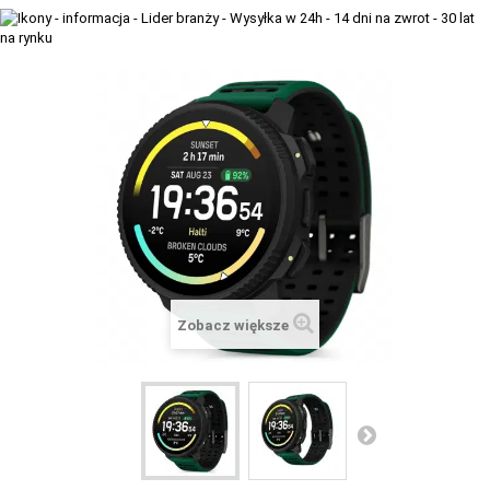
+
TACX
ELITE
+
SUUNTO
+
POLAR
+
RAM MOUNTS
+
COROS
VOSTOK EUROPE ZEGARKI
Zobacz większe
VICTORINOX ZEGARKI
WENGER ZEGARKI
ORIENT ZEGARKI
OBAKU DENMARK ZEGARKI