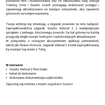
pomiarów HRV i monitorowania snu. Po zakończeniu sesji funkcje
Training Zone i Suunto Coach pomagają analizować postępy i
zapewniają aktualizowane na bieżąco wskazówki, aby zapewnić
gotowość na kolejne wyzwania.
Twoje ambicje się zmieniają, a zegarek powinien za nimi nadążać.
Zaprojektowaliśmy zegarek Suunto Vertical 2 z wydajniejszym
sprzętem z jednego, kluczowego powodu: by był gotowy na każdą
przygodę dzięki nowym funkcjom i nadchodzących aktualizacjom.
W połączeniu z rosnącym ekosystemem aplikacji partnerskich,
takich jak Strava i Komoot, zegarek Vertical 2 został zaprojektowany,
by rozwijać się razem z Tobą.
W zestawie:
Suunto Vertical 2 Pine Green
kabel do ładowania
drukowana dokumentacja użytkownika
Zapoznaj się również z innymi
zegarkami Suunto
!