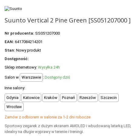
POLECANE PRODUKTY
+
PROMOCJE
Suunto Vertical 2 Pine Green [SS051207000 ]
+
OUTLET
Nr producenta:
SS051207000
+
WYPRZEDAŻ
EAN:
6417084214201
Stan:
Nowy produkt
Dostępność:
Sklep internetowy:
Wysyłka 24h
Salon w
Warszawie
:
Dostępny dziś
Inne salony:
Gdynia
Katowice
Kraków
Poznań
Rzeszów
Szczecin
Wrocław
Zamów z odbiorem w salonie za 1-2 dni robocze
Sportowy zegarek z dużym ekranem AMOLED i wbudowaną latarką LED,
idealny na długie wyprawy w terenie i treningi.