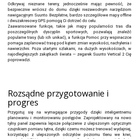
Odkrywaj nieznane tereny, jednocześnie mając pewność, że
bezpiecznie wrócisz do domu dzięki niezawodnym narzędziom
nawigacyjnym Suunto. Bezpłatne, bardzo szczegółowe mapy offline
i dwuzakresowy GPS pomogą Ci dotrzeć do celu.
Zaawansowane funkcje, takie jak mapy popularności tras dla
poszczególnych dyscyplin sportowych, pozwalają znaleźć
popularne trasy (lub ich unikać), a funkcja Pomoc przy wspinaczce
pomaga zaplanować trasę pod kątem zmian wysokości, nachylenia i
nawierzchni. Poza utartymi szlakami, na dużych wysokościach, w
najodleglejszych zakątkach świata — zegarek Suunto Vertical 2 Cię
poprowadzi.
Rozsądne przygotowanie i
progres
Przygotuj się na wymagające przygody dzięki inteligentnemu
planowaniu i monitorowaniu postępów. Zaprojektowany na nowo
tylny panel zapewnia lepsze połączenie z ulepszonym optycznym
czujnikiem pomiaru tętna, dzięki czemu możesz trenować wydajniej,
korzystając z ulepszonych odczytów poziomu tlenu we krwi,