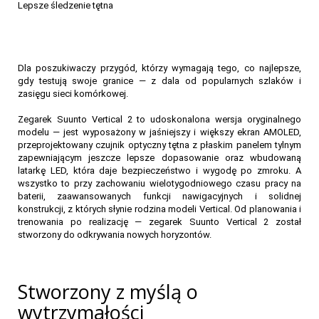
Lepsze śledzenie tętna
Dla poszukiwaczy przygód, którzy wymagają tego, co najlepsze,
gdy testują swoje granice — z dala od popularnych szlaków i
zasięgu sieci komórkowej.
Zegarek Suunto Vertical 2 to udoskonalona wersja oryginalnego
modelu — jest wyposażony w jaśniejszy i większy ekran AMOLED,
przeprojektowany czujnik optyczny tętna z płaskim panelem tylnym
zapewniającym jeszcze lepsze dopasowanie oraz wbudowaną
latarkę LED, która daje bezpieczeństwo i wygodę po zmroku. A
wszystko to przy zachowaniu wielotygodniowego czasu pracy na
baterii, zaawansowanych funkcji nawigacyjnych i solidnej
konstrukcji, z których słynie rodzina modeli Vertical. Od planowania i
trenowania po realizację — zegarek Suunto Vertical 2 został
stworzony do odkrywania nowych horyzontów.
Stworzony z myślą o
wytrzymałości