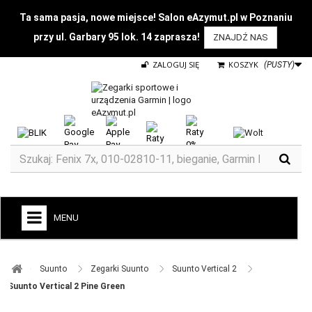
Ta sama pasja, nowe miejsce! Salon eAzymut.pl w Poznaniu
przy ul. Garbary 95 lok. 14 zaprasza!
ZNAJDŹ NAS
ZALOGUJ SIĘ
KOSZYK
(PUSTY)
MENU
+
GARMIN
Suunto ​
Zegarki Suunto ​
Suunto Vertical 2 ​
ZEGARKI DO BIEGANIA
Suunto Vertical 2 Pine Green
ZEGARKI DLA DZIECI GARMIN