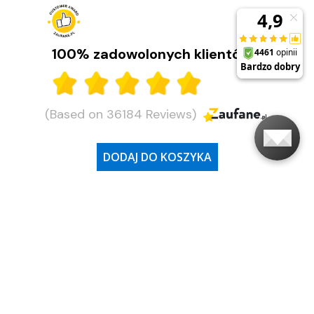
100% zadowolonych klientów
(Based on 36184 Reviews)
DODAJ DO KOSZYKA
Moje konto
Obsługa klienta
O firmie
Adres i godziny otwarcia
Ostatnio na naszym
blogu
Najważniejsze kategorie