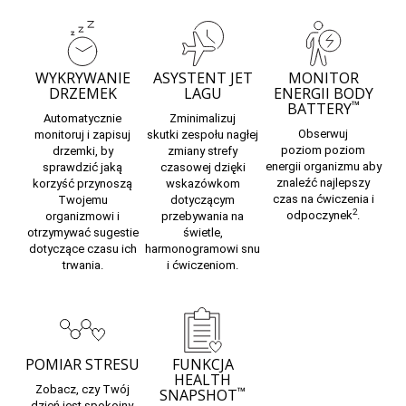
WYKRYWANIE
ASYSTENT JET
MONITOR
DRZEMEK
LAGU
ENERGII BODY
™
BATTERY
Automatycznie
Zminimalizuj
Obserwuj
monitoruj i zapisuj
skutki
zespołu nagłej
poziom
poziom
drzemki,
by
zmiany strefy
energii organizmu
aby
sprawdzić jaką
czasowej
dzięki
znaleźć najlepszy
korzyść przynoszą
wskazówkom
czas na ćwiczenia i
Twojemu
dotyczącym
2
odpoczynek
.
organizmowi i
przebywania na
otrzymywać sugestie
świetle,
dotyczące czasu ich
harmonogramowi snu
trwania.
i ćwiczeniom.
POMIAR STRESU
FUNKCJA
HEALTH
Zobacz, czy Twój
™
SNAPSHOT
dzień jest spokojny,