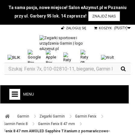
Ta sama pasja, nowe miejsce! Salon eAzymut.pl w Poznaniu
przy ul. Garbary 95 lok. 14 zaprasza!
ZNAJDŹ NAS
ZALOGUJ SIĘ
KOSZYK
(PUSTY)
MENU
+
GARMIN
Garmin ​
Zegarki Garmin ​
Garmin Fenix ​
ZEGARKI DO BIEGANIA
Garmin Fenix 8 ​
Garmin Fenix 8 47 mm ​
Fenix 8 47 mm AMOLED Sapphire Titanium z pomarańczowo-
ZEGARKI DLA DZIECI GARMIN