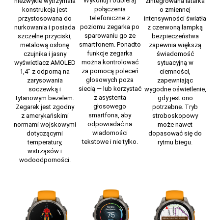
Wykonuj i odbieraj
niezwykle wytrzymała
zintegrowana latarka
połączenia
konstrukcja jest
o zmiennej
telefoniczne z
przystosowana do
intensywności światła
poziomu zegarka po
nurkowania i posiada
z czerwoną lampką
sparowaniu go ze
szczelne przyciski,
bezpieczeństwa
smartfonem. Ponadto
metalową osłonę
zapewnia większą
funkcje zegarka
czujnika i jasny
świadomość
można kontrolować
wyświetlacz AMOLED
sytuacyjną w
za pomocą poleceń
1,4″ z odporną na
ciemności,
głosowych poza
zarysowania
zapewniając
siecią — lub korzystać
soczewką i
wygodne oświetlenie,
z asystenta
tytanowym bezelem.
gdy jest ono
głosowego
Zegarek jest zgodny
potrzebne. Tryb
smartfona, aby
z amerykańskimi
stroboskopowy
odpowiadać na
normami wojskowymi
może nawet
wiadomości
dotyczącymi
dopasować się do
tekstowe i nie tylko.
temperatury,
rytmu biegu.
wstrząsów i
wodoodporności.