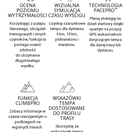
OCENA
WIZUALNA
TECHNOLOGIA
™
POZIOMU
SYMULACJA
PACEPRO
WYTRZYMAŁOŚCI
CZASU WYŚCIGU
Planuj
strategię na
Korzystając z pułapu
Uzyskaj
szacunkowe
dzień startowy
dzięki
tlenowego, obciążeń
tempo
dla dystansu
opartym na pozycji
treningowych i innych
5 km, 10 km,
GPS wskazówkom
czynników, funkcja ta
półmaratonu i
dotyczącym tempa
pomaga ocenić
maratonu.
dla danej trasy lub
zdolność
dystansu.
do
utrzymania
długotrwałego
wysiłku.
FUNKCJA
WSKAZÓWKI
CLIMBPRO
TEMPA
DOSTOSOWANE
Zobacz
informacje w
DO PROFILU
czasie rzeczywistym
o
TRASY
podbiegach na
Skorzystaj ze
wgranych trasach.
wskazówek tempa