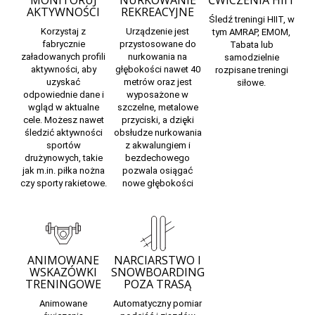
AKTYWNOŚCI
REKREACYJNE
Śledź treningi HIIT, w
Korzystaj z
Urządzenie jest
tym AMRAP, EMOM,
fabrycznie
przystosowane do
Tabata lub
załadowanych profili
nurkowania na
samodzielnie
aktywności, aby
głębokości nawet 40
rozpisane treningi
uzyskać
metrów oraz jest
siłowe.
odpowiednie dane i
wyposażone w
wgląd w aktualne
szczelne, metalowe
cele. Możesz nawet
przyciski, a dzięki
śledzić aktywności
obsłudze nurkowania
sportów
z akwalungiem i
drużynowych, takie
bezdechowego
jak m.in. piłka nożna
pozwala osiągać
czy sporty rakietowe.
nowe głębokości
ANIMOWANE
NARCIARSTWO I
WSKAZÓWKI
SNOWBOARDING
TRENINGOWE
POZA TRASĄ
Animowane
Automatyczny pomiar