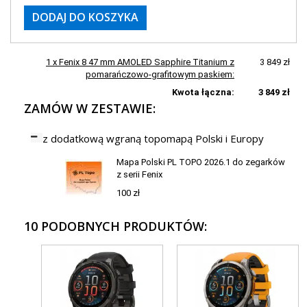
DODAJ DO KOSZYKA
1 x Fenix 8 47 mm AMOLED Sapphire Titanium z
3 849 zł
pomarańczowo-grafitowym paskiem:
Kwota łączna:
3 849 zł
ZAMÓW W ZESTAWIE:
z dodatkową wgraną topomapą Polski i Europy
Mapa Polski PL TOPO 2026.1 do zegarków
z serii Fenix
100 zł
10 PODOBNYCH PRODUKTÓW: