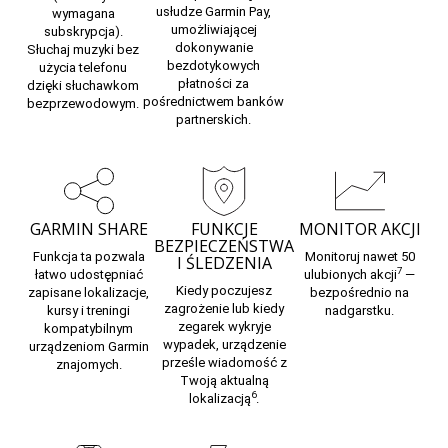
usłudze Garmin Pay,
wymagana
umożliwiającej
subskrypcja).
dokonywanie
Słuchaj muzyki bez
bezdotykowych
użycia telefonu
płatności za
dzięki słuchawkom
pośrednictwem
banków
bezprzewodowym.
partnerskich.
GARMIN SHARE
FUNKCJE
MONITOR AKCJI
BEZPIECZEŃSTWA
Funkcja ta pozwala
Monitoruj nawet 50
I ŚLEDZENIA
7
łatwo udostępniać
ulubionych akcji
—
Kiedy poczujesz
zapisane lokalizacje,
bezpośrednio na
zagrożenie lub kiedy
kursy i treningi
nadgarstku.
zegarek wykryje
kompatybilnym
wypadek, urządzenie
urządzeniom Garmin
prześle wiadomość z
znajomych.
Twoją aktualną
6
lokalizacją
.