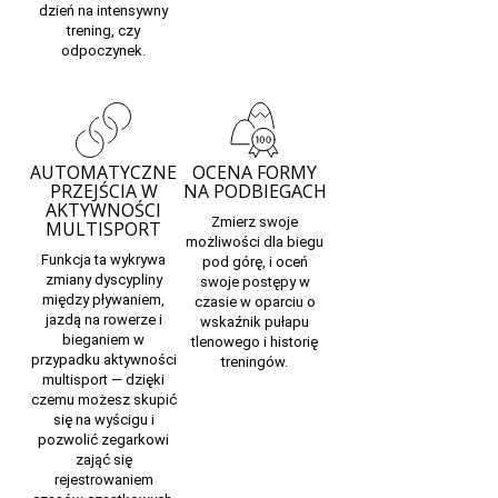
dzień na intensywny
trening, czy
odpoczynek.
AUTOMATYCZNE
OCENA FORMY
PRZEJŚCIA W
NA PODBIEGACH
AKTYWNOŚCI
Zmierz swoje
MULTISPORT
możliwości dla
biegu
Funkcja ta wykrywa
pod górę,
i oceń
zmiany dyscypliny
swoje postępy w
między pływaniem,
czasie w oparciu o
jazdą na rowerze i
wskaźnik pułapu
bieganiem w
tlenowego i historię
przypadku aktywności
treningów.
multisport — dzięki
czemu możesz skupić
się na wyścigu i
pozwolić zegarkowi
zająć się
rejestrowaniem