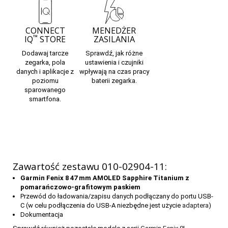
CONNECT
MENEDŻER
™
IQ
STORE
ZASILANIA
Dodawaj tarcze
Sprawdź, jak różne
zegarka, pola
ustawienia i czujniki
danych i aplikacje
z
wpływają na czas pracy
poziomu
baterii zegarka.
sparowanego
smartfona.
Zawartość zestawu
010-02904-11
:
Garmin Fenix 8 47 mm AMOLED Sapphire Titanium z
pomarańczowo-grafitowym paskiem
Przewód do ładowania/zapisu danych podłączany do portu USB-
C (w celu podłączenia do USB-A niezbędne jest użycie
adaptera
)
Dokumentacja