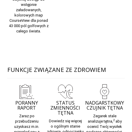
wstępnie
załadowanych,
kolorowych
map
CourseView
dla ponad
43 000 pól golfowych z
całego świata.
FUNKCJE ZWIĄZANE ZE ZDROWIEM
PORANNY
STATUS
NADGARSTKOWY
RAPORT
ZMIENNOŚCI
CZUJNIK TĘTNA
TĘTNA
Zaraz po
Zegarek stale
2
Dowiedz się więcej
przebudzeniu
analizuje
tętna,
aby
o
ogólnym stanie
uzyskasz m.in.
ocenić Twój wysiłek
zdrowia, odpoczynku
przegląd snu z
podczas aktywności.