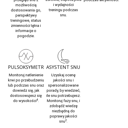
i wydajności
możliwością
treningu
podczas
dostosowania go,
snu.
perspektywy
treningowe, status
zmienności tętna i
informacje o
pogodzie.
PULSOKSYMETR
ASYSTENT SNU
Monitoruj
natlenienie
Uzyskaj ocenę
krwi
po przebudzeniu
jakości snu i
lub podczas snu oraz
spersonalizowane
dowiedz się, jak
porady, by wiedzieć,
dostosowujesz się
ile snu potrzebujesz.
4
do wysokości
.
Monitoruj
fazy snu,
i
zdobądź wiedzę
niezbędną do
poprawy
jakości
2
snu
.