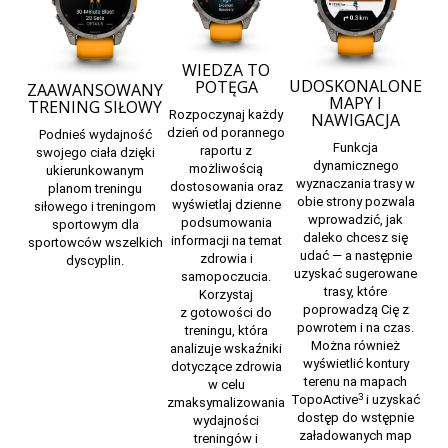
WIEDZA TO
UDOSKONALONE
POTĘGA
ZAAWANSOWANY
MAPY I
TRENING SIŁOWY
Rozpoczynaj każdy
NAWIGACJA
dzień od porannego
Podnieś wydajność
Funkcja
raportu z
swojego ciała dzięki
dynamicznego
możliwością
ukierunkowanym
wyznaczania trasy w
dostosowania oraz
planom treningu
obie strony pozwala
wyświetlaj dzienne
siłowego i treningom
wprowadzić, jak
podsumowania
sportowym dla
daleko chcesz się
informacji na temat
sportowców wszelkich
udać — a następnie
zdrowia i
dyscyplin.
uzyskać sugerowane
samopoczucia.
trasy, które
Korzystaj
poprowadzą Cię z
z
gotowości do
powrotem i na czas.
treningu,
która
Można również
analizuje wskaźniki
wyświetlić kontury
dotyczące zdrowia
terenu na
mapach
w celu
3
TopoActive
i uzyskać
zmaksymalizowania
dostęp do wstępnie
wydajności
załadowanych map
treningów i