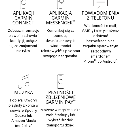
APLIKACJI
APLIKACJA
POWIADOMIENIA
GARMIN
GARMIN
Z TELEFONU
™
CONNECT
MESSENGER
Wiadomości e-mail,
Zobacz informacje
Komunikuj się za
SMS-y i alerty możesz
o swoim zdrowiu i
pomocą
odbierać
kondycji, połącz
dwukierunkowych
bezpośrednio na
się ze znajomymi i
wiadomości
zegarku sparowanym
5
nie tylko.
tekstowych
z poziomu
ze zgodnym
swojego nadgarstka.
smartfonem
®
™
iPhone
lub Android
.
MUZYKA
PŁATNOŚCI
ZBLIŻENIOWE
Pobieraj utwory i
™
GARMIN PAY
playlisty z konta w
Możesz w mgnieniu oka
serwisie Spotify,
zrobić zakupy lub
Deezer lub
wybrać środek
Amazon Music
transportu dzięki
(może być