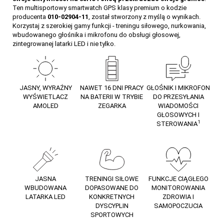
Ten multisportowy smartwatch GPS klasy premium o kodzie
producenta
010-02904-11
, został stworzony z myślą o wynikach.
269
Korzystaj z szerokiej gamy funkcji - treningu siłowego, nurkowania,
wbudowanego głośnika i mikrofonu do obsługi głosowej,
zintegrowanej latarki LED i nie tylko.
JASNY, WYRAŹNY
NAWET 16 DNI PRACY
GŁOŚNIK I MIKROFON
WYŚWIETLACZ
NA BATERII W TRYBIE
DO PRZESYŁANIA
AMOLED
ZEGARKA
WIADOMOŚCI
GŁOSOWYCH I
1
STEROWANIA
JASNA
TRENINGI SIŁOWE
FUNKCJE CIĄGŁEGO
WBUDOWANA
DOPASOWANE DO
MONITOROWANIA
LATARKA LED
KONKRETNYCH
ZDROWIA I
DYSCYPLIN
SAMOPOCZUCIA
SPORTOWYCH