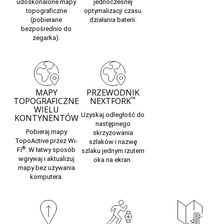
udoskonalone mapy
jednoczesnej
topograficzne
optymalizacji czasu
(pobierane
działania baterii.
bezpośrednio do
zegarka).
MAPY
PRZEWODNIK
™
TOPOGRAFICZNE
NEXTFORK
WIELU
Uzyskaj odległość do
KONTYNENTÓW
następnego
Pobieraj mapy
skrzyżowania
TopoActive przez Wi-
szlaków i nazwę
®
Fi
. W łatwy sposób
szlaku jednym rzutem
wgrywaj i aktualizuj
oka na ekran.
mapy bez używania
komputera.