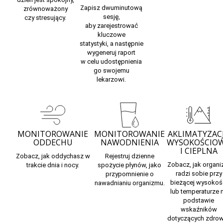
Zapisz dwuminutową
zrównoważony
sesję,
czy
stresujący.
aby
zarejestrować
kluczowe
statystyki,
a następnie
wygeneruj raport
w celu udostępnienia
go swojemu
lekarzowi.
MONITOROWANIE
MONITOROWANIE
AKLIMATYZAC
ODDECHU
NAWODNIENIA
WYSOKOŚCIO
I CIEPLNA
Zobacz, jak
oddychasz
w
Rejestruj
dzienne
Zobacz,
jak organ
trakcie dnia i nocy.
spożycie płynów,
jako
radzi sobie
przy
przypomnienie o
bieżącej wysokoś
nawadnianiu organizmu.
lub temperaturze 
podstawie
wskaźników
dotyczących zdrow