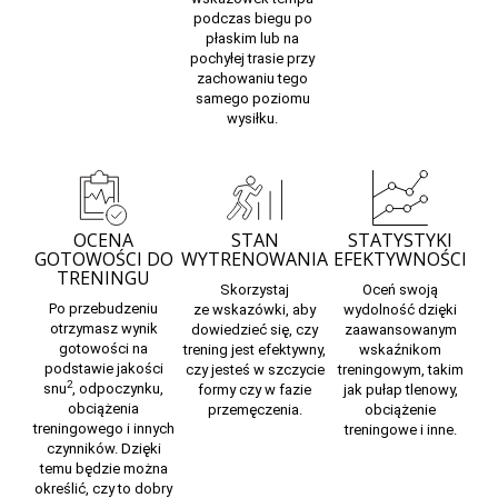
podczas biegu po
płaskim lub na
pochyłej trasie przy
zachowaniu tego
samego poziomu
wysiłku.
OCENA
STAN
STATYSTYKI
GOTOWOŚCI DO
WYTRENOWANIA
EFEKTYWNOŚCI
TRENINGU
Skorzystaj
Oceń swoją
Po przebudzeniu
ze
wskazówki,
aby
wydolność dzięki
otrzymasz wynik
dowiedzieć się, czy
zaawansowanym
gotowości na
trening jest efektywny,
wskaźnikom
podstawie jakości
czy jesteś w szczycie
treningowym, takim
2
snu
, odpoczynku,
formy czy w fazie
jak pułap tlenowy,
obciążenia
przemęczenia.
obciążenie
treningowego i innych
treningowe i inne.
czynników. Dzięki
temu będzie można
określić, czy to dobry