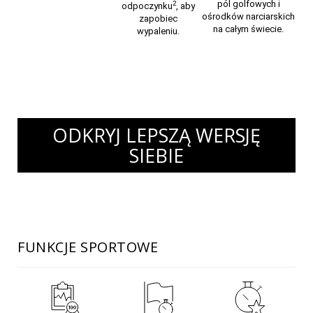
pól golfowych i
2
odpoczynku
, aby
ośrodków narciarskich
zapobiec
na całym świecie.
wypaleniu.
ODKRYJ LEPSZĄ WERSJĘ
SIEBIE
FUNKCJE SPORTOWE