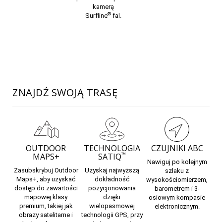
kamerą
®
Surfline
fal.
ZNAJDŹ SWOJĄ TRASĘ
OUTDOOR
TECHNOLOGIA
CZUJNIKI ABC
™
MAPS+
SATIQ
Nawiguj
po kolejnym
Zasubskrybuj
Outdoor
Uzyskaj najwyższą
szlaku z
Maps
+, aby uzyskać
dokładność
wysokościomierzem,
dostęp do zawartości
pozycjonowania
barometrem i 3-
mapowej klasy
dzięki
osiowym kompasie
premium, takiej jak
wielopasmowej
elektronicznym.
obrazy satelitarne i
technologii GPS, przy