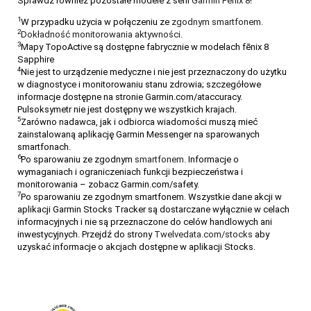
Sprawdź również pozostałe modele z serii
Garmin Fenix 8
!
1
W przypadku użycia w połączeniu ze
zgodnym smartfonem.
2
Dokładność monitorowania aktywności.
3
Mapy TopoActive są dostępne fabrycznie w modelach fēnix 8
Sapphire
4
Nie jest to urządzenie medyczne i nie jest przeznaczony do użytku
w diagnostyce i monitorowaniu stanu zdrowia; szczegółowe
informacje dostępne na stronie Garmin.com/ataccuracy.
Pulsoksymetr nie jest dostępny we wszystkich krajach.
5
Zarówno nadawca, jak i odbiorca wiadomości muszą mieć
zainstalowaną aplikację Garmin Messenger na sparowanych
smartfonach.
6
Po sparowaniu ze zgodnym
smartfonem.
Informacje o
wymaganiach i ograniczeniach funkcji bezpieczeństwa i
monitorowania – zobacz Garmin.com/safety.
7
Po sparowaniu ze zgodnym smartfonem. Wszystkie dane akcji w
aplikacji Garmin Stocks Tracker są dostarczane wyłącznie w celach
informacyjnych i nie są przeznaczone do celów handlowych ani
inwestycyjnych. Przejdź do strony
Twelvedata.com/stocks
aby
uzyskać informacje o akcjach dostępne w aplikacji Stocks.
Jaki Garmin na rower? Ranking zegarków
rowerowych 2026