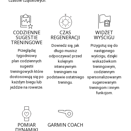
czasów cząstkowych.
CODZIENNE
CZAS
WIDŻET
SUGESTIE
REGENERACJI
WYŚCIGU
TRENINGOWE
Dowiedz się,
jak
Przygotuj się do
Przeglądaj
długo musisz
następnego
tygodniowy
odpoczywać
przed
wyścigu,
dzięki
plan
codziennych
kolejnym
wskazówkom
sugestii
intensywnym
treningowym,
treningowych
które
treningiem na
codziennym
dostosowują się po
podstawie ostatniego
spersonalizowanym
każdym biegu lub
treningu.
sugerowanym
jeździe na rowerze.
treningom i innym
funkcjom.
POMIAR
GARMIN COACH
DYNAMIKI