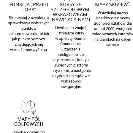
™
FUNKCJA „PRZED
KURSY ZE
MAPY SKIVIEW
TOBĄ”
SZCZEGÓŁOWYMI
Wyświetlaj nazwy
WSKAZÓWKAMI
Skorzystaj z
szybkiego
zjazdów oraz oceny
NAWIGACYJNYMI
sprawdzenia
wybranych
trudności szlaków dla
Utwórz lub znajdź
punktów
ponad 2000, wstępnie
istniejące kursy
zainteresowania, takich
załadowanych
kurortó
w
aplikacji Garmin
jak punkty pomocy,
narciarskich
na całym
™
Connect
na
znajdujących się
świecie.
urządzenia
wzdłuż trasy wyścigu.
inteligentne
lub
zsynchronizuj kursy z
ulubionych platform
innych firm, a następnie
uzyskaj szczegółowe
wskazówki
nawigacyjne.
MAPY PÓL
GOLFOWYCH
Uzyskaj dostęp do