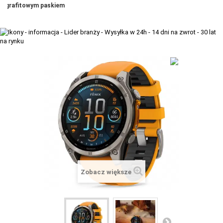
grafitowym paskiem
+
TACX
ELITE
+
SUUNTO
+
POLAR
+
RAM MOUNTS
+
COROS
VOSTOK EUROPE ZEGARKI
VICTORINOX ZEGARKI
WENGER ZEGARKI
Zobacz większe
ORIENT ZEGARKI
OBAKU DENMARK ZEGARKI