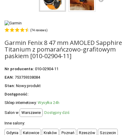
POLECANE PRODUKTY
+
PROMOCJE
+
OUTLET
(74 reviews)
+
WYPRZEDAŻ
Garmin Fenix 8 47 mm AMOLED Sapphire
Titanium z pomarańczowo-grafitowym
paskiem [010-02904-11]
Nr producenta:
010-02904-11
EAN:
753759338084
Stan:
Nowy produkt
Dostępność:
Sklep internetowy:
Wysyłka 24h
Salon w
Warszawie
:
Dostępny dziś
Inne salony:
Gdynia
Katowice
Kraków
Poznań
Rzeszów
Szczecin