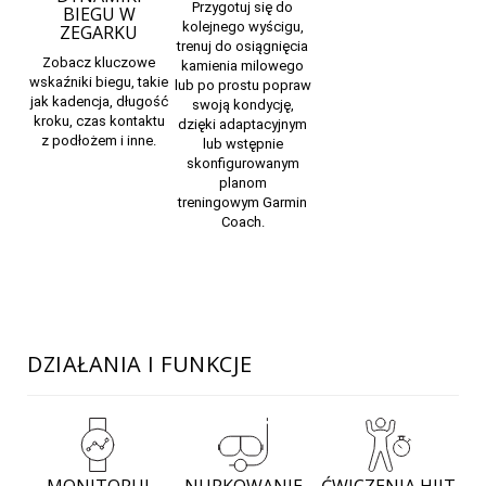
Przygotuj się do
BIEGU W
kolejnego wyścigu,
ZEGARKU
trenuj do osiągnięcia
Zobacz kluczowe
kamienia milowego
wskaźniki biegu, takie
lub po prostu popraw
jak kadencja, długość
swoją kondycję,
kroku, czas kontaktu
dzięki adaptacyjnym
z podłożem i inne.
lub wstępnie
skonfigurowanym
planom
treningowym
Garmin
Coach.
DZIAŁANIA I FUNKCJE
MONITORUJ
NURKOWANIE
ĆWICZENIA HIIT