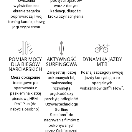
ćwiczenia
podejść i zjazdów
wyświetlane na
wraz z danymi
ekranie zegarka
kadencji, długości
poprowadzą Twój
kroku czy nachylenia.
trening kardio, siłowy,
jogi czy pilatesu.
POMIAR MOCY
AKTYWNOŚĆ
DYNAMIKA JAZDY
DLA BIEGÓW
SURFINGOWA
MTB
NARCIARSKICH
Zarejestruj liczbę
Poznaj szczegóły swojej
Mierz obciążenie
pokonanych fal,
jazdy korzystając ze
treningowe po
maksymalną
specjalnych
®
™
sparowaniu z
rozwiniętą
wskaźników
Grit
i
Flow
.
paskiem na klatkę
prędkość czy
piersiową
HRM-
przebytą odległość.
™
Pro
Plus
(do
Używaj
technologii
nabycia osobno).
Surfline
™
Sessions
do
nagrywania filmów z
pokonywanych
przez Ciebie przed