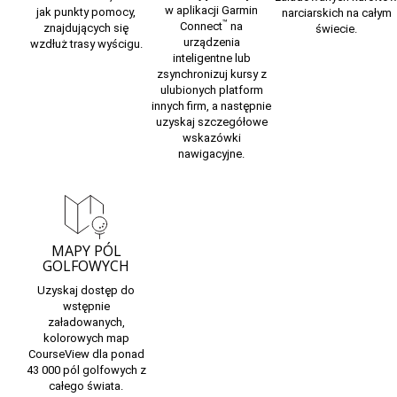
w
aplikacji Garmin
jak punkty pomocy,
narciarskich
na całym
™
Connect
na
znajdujących się
świecie.
urządzenia
wzdłuż trasy wyścigu.
inteligentne
lub
zsynchronizuj kursy z
ulubionych platform
innych firm, a następnie
uzyskaj szczegółowe
wskazówki
nawigacyjne.
MAPY PÓL
GOLFOWYCH
Uzyskaj dostęp do
wstępnie
załadowanych,
kolorowych
map
CourseView
dla ponad
43 000 pól golfowych z
całego świata.