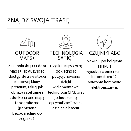
ZNAJDŹ SWOJĄ TRASĘ
OUTDOOR
TECHNOLOGIA
CZUJNIKI ABC
™
MAPS+
SATIQ
Nawiguj
po kolejnym
Zasubskrybuj
Outdoor
Uzyskaj najwyższą
szlaku z
Maps
+, aby uzyskać
dokładność
wysokościomierzem,
dostęp do zawartości
pozycjonowania
barometrem i 3-
mapowej klasy
dzięki
osiowym kompasie
premium, takiej jak
wielopasmowej
elektronicznym.
obrazy satelitarne i
technologii GPS, przy
udoskonalone mapy
jednoczesnej
topograficzne
optymalizacji czasu
(pobierane
działania baterii.
bezpośrednio do
zegarka).