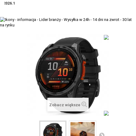
2026.1
+
TACX
ELITE
+
SUUNTO
+
POLAR
+
RAM MOUNTS
+
COROS
VOSTOK EUROPE ZEGARKI
VICTORINOX ZEGARKI
WENGER ZEGARKI
Zobacz większe
ORIENT ZEGARKI
OBAKU DENMARK ZEGARKI