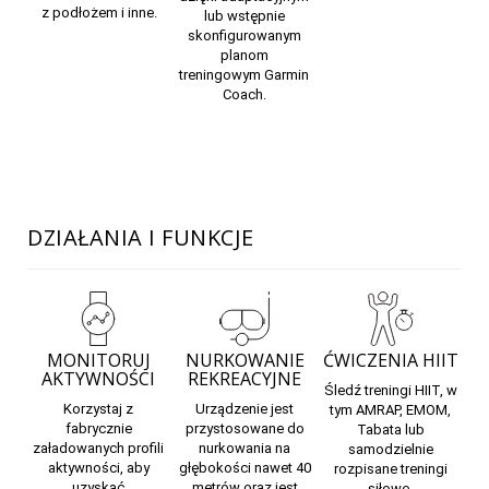
z podłożem i inne.
lub wstępnie
skonfigurowanym
planom
treningowym
Garmin
Coach.
DZIAŁANIA I FUNKCJE
MONITORUJ
NURKOWANIE
ĆWICZENIA HIIT
AKTYWNOŚCI
REKREACYJNE
Śledź treningi HIIT, w
Korzystaj z
Urządzenie jest
tym AMRAP, EMOM,
fabrycznie
przystosowane do
Tabata lub
załadowanych profili
nurkowania na
samodzielnie
aktywności, aby
głębokości nawet 40
rozpisane treningi
uzyskać
metrów oraz jest
siłowe.