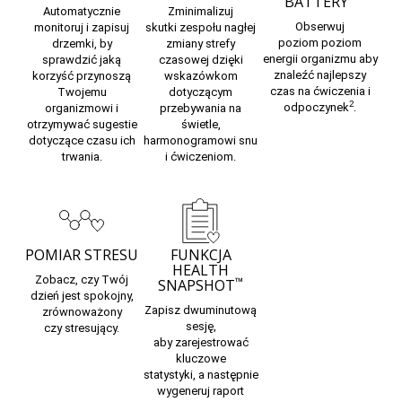
BATTERY
Automatycznie
Zminimalizuj
Obserwuj
monitoruj i zapisuj
skutki
zespołu nagłej
poziom
poziom
drzemki,
by
zmiany strefy
energii organizmu
aby
sprawdzić jaką
czasowej
dzięki
znaleźć najlepszy
korzyść przynoszą
wskazówkom
czas na ćwiczenia i
Twojemu
dotyczącym
2
odpoczynek
.
organizmowi i
przebywania na
otrzymywać sugestie
świetle,
dotyczące czasu ich
harmonogramowi snu
trwania.
i ćwiczeniom.
POMIAR STRESU
FUNKCJA
HEALTH
Zobacz, czy Twój
™
SNAPSHOT
dzień jest spokojny,
Zapisz dwuminutową
zrównoważony
sesję,
czy
stresujący.
aby
zarejestrować
kluczowe
statystyki,
a następnie
wygeneruj raport