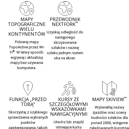
MAPY
PRZEWODNIK
™
TOPOGRAFICZNE
NEXTFORK
WIELU
Uzyskaj odległość do
KONTYNENTÓW
następnego
Pobieraj mapy
skrzyżowania
TopoActive przez Wi-
szlaków i nazwę
®
Fi
. W łatwy sposób
szlaku jednym rzutem
wgrywaj i aktualizuj
oka na ekran.
mapy bez używania
komputera.
™
FUNKCJA „PRZED
KURSY ZE
MAPY SKIVIEW
TOBĄ”
SZCZEGÓŁOWYMI
Wyświetlaj nazwy
WSKAZÓWKAMI
Skorzystaj z
szybkiego
zjazdów oraz oceny
NAWIGACYJNYMI
sprawdzenia
wybranych
trudności szlaków dla
Utwórz lub znajdź
punktów
ponad 2000, wstępnie
istniejące kursy
zainteresowania, takich
załadowanych
kurortó