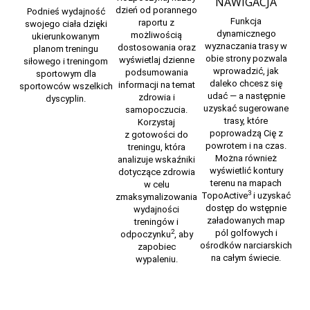
NAWIGACJA
dzień od porannego
Podnieś wydajność
Funkcja
raportu z
swojego ciała dzięki
dynamicznego
możliwością
ukierunkowanym
wyznaczania trasy w
dostosowania oraz
planom treningu
obie strony pozwala
wyświetlaj dzienne
siłowego i treningom
wprowadzić, jak
podsumowania
sportowym dla
daleko chcesz się
informacji na temat
sportowców wszelkich
udać — a następnie
zdrowia i
dyscyplin.
uzyskać sugerowane
samopoczucia.
trasy, które
Korzystaj
poprowadzą Cię z
z
gotowości do
powrotem i na czas.
treningu,
która
Można również
analizuje wskaźniki
wyświetlić kontury
dotyczące zdrowia
terenu na
mapach
w celu
3
TopoActive
i uzyskać
zmaksymalizowania
dostęp do wstępnie
wydajności
załadowanych map
treningów i
pól golfowych i
2
odpoczynku
, aby
ośrodków narciarskich
zapobiec
na całym świecie.
wypaleniu.