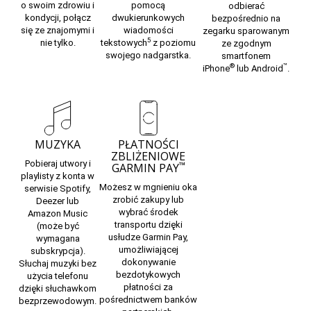
o swoim zdrowiu i
pomocą
odbierać
kondycji, połącz
dwukierunkowych
bezpośrednio na
się ze znajomymi i
wiadomości
zegarku sparowanym
5
nie tylko.
tekstowych
z poziomu
ze zgodnym
swojego nadgarstka.
smartfonem
®
™
iPhone
lub Android
.
MUZYKA
PŁATNOŚCI
ZBLIŻENIOWE
Pobieraj utwory i
™
GARMIN PAY
playlisty z konta w
Możesz w mgnieniu oka
serwisie Spotify,
zrobić zakupy lub
Deezer lub
wybrać środek
Amazon Music
transportu dzięki
(może być
usłudze Garmin Pay,
wymagana
umożliwiającej
subskrypcja).
dokonywanie
Słuchaj muzyki bez
bezdotykowych
użycia telefonu
płatności za
dzięki słuchawkom
pośrednictwem
banków
bezprzewodowym.