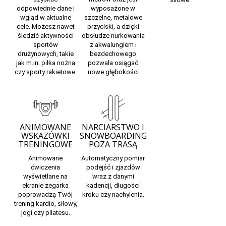
odpowiednie dane i
wyposażone w
wgląd w aktualne
szczelne, metalowe
cele. Możesz nawet
przyciski, a dzięki
śledzić aktywności
obsłudze nurkowania
sportów
z akwalungiem i
drużynowych, takie
bezdechowego
jak m.in. piłka nożna
pozwala osiągać
czy sporty rakietowe.
nowe głębokości
ANIMOWANE
NARCIARSTWO I
WSKAZÓWKI
SNOWBOARDING
TRENINGOWE
POZA TRASĄ
Animowane
Automatyczny pomiar
ćwiczenia
podejść i zjazdów
wyświetlane na
wraz z danymi
ekranie zegarka
kadencji, długości
poprowadzą Twój
kroku czy nachylenia.
trening kardio, siłowy,
jogi czy pilatesu.