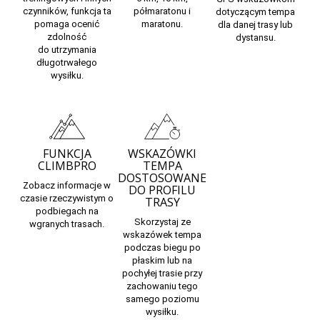
czynników, funkcja ta
półmaratonu i
dotyczącym tempa
pomaga ocenić
maratonu.
dla danej trasy lub
zdolność
dystansu.
do
utrzymania
długotrwałego
wysiłku.
FUNKCJA
WSKAZÓWKI
CLIMBPRO
TEMPA
DOSTOSOWANE
Zobacz
informacje w
DO PROFILU
czasie rzeczywistym
o
TRASY
podbiegach na
Skorzystaj ze
wgranych trasach.
wskazówek tempa
podczas biegu po
płaskim lub na
pochyłej trasie przy
zachowaniu tego
samego poziomu
wysiłku.