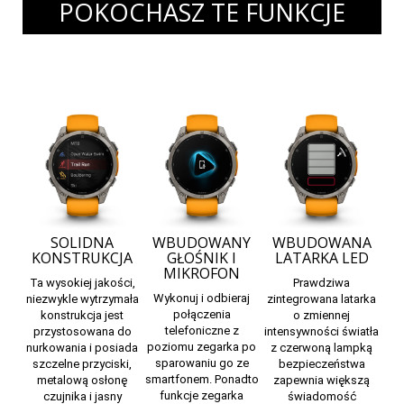
POKOCHASZ TE FUNKCJE
SOLIDNA
WBUDOWANY
WBUDOWANA
KONSTRUKCJA
GŁOŚNIK I
LATARKA LED
MIKROFON
Ta wysokiej jakości,
Prawdziwa
Wykonuj i odbieraj
niezwykle wytrzymała
zintegrowana latarka
połączenia
konstrukcja jest
o zmiennej
telefoniczne z
przystosowana do
intensywności światła
poziomu zegarka po
nurkowania i posiada
z czerwoną lampką
sparowaniu go ze
szczelne przyciski,
bezpieczeństwa
smartfonem. Ponadto
metalową osłonę
zapewnia większą
funkcje zegarka
czujnika i jasny
świadomość