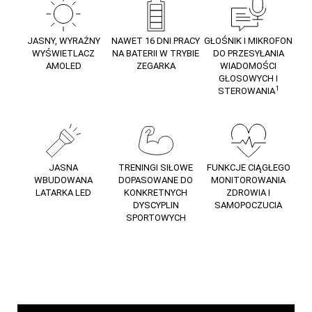
JASNY, WYRAŹNY
NAWET 16 DNI PRACY
GŁOŚNIK I MIKROFON
WYŚWIETLACZ
NA BATERII W TRYBIE
DO PRZESYŁANIA
AMOLED
ZEGARKA
WIADOMOŚCI
GŁOSOWYCH I
1
STEROWANIA
JASNA
TRENINGI SIŁOWE
FUNKCJE CIĄGŁEGO
WBUDOWANA
DOPASOWANE DO
MONITOROWANIA
LATARKA LED
KONKRETNYCH
ZDROWIA I
DYSCYPLIN
SAMOPOCZUCIA
SPORTOWYCH