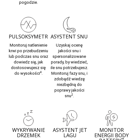
pogodzie.
PULSOKSYMETR
ASYSTENT SNU
Monitoruj
natlenienie
Uzyskaj ocenę
krwi
po przebudzeniu
jakości snu i
lub podczas snu oraz
spersonalizowane
dowiedz się, jak
porady, by wiedzieć,
dostosowujesz się
ile snu potrzebujesz.
4
do wysokości
.
Monitoruj
fazy snu,
i
zdobądź wiedzę
niezbędną do
poprawy
jakości
2
snu
.
WYKRYWANIE
ASYSTENT JET
MONITOR
DRZEMEK
LAGU
ENERGII BODY
™