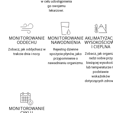
w celu udostępnienia
go swojemu
lekarzowi.
MONITOROWANIE
MONITOROWANIE
AKLIMATYZAC
ODDECHU
NAWODNIENIA
WYSOKOŚCIO
I CIEPLNA
Zobacz, jak
oddychasz
w
Rejestruj
dzienne
Zobacz,
jak organ
trakcie dnia i nocy.
spożycie płynów,
jako
radzi sobie
przy
przypomnienie o
bieżącej wysokoś
nawadnianiu organizmu.
lub temperaturze 
podstawie
wskaźników
dotyczących zdrow
MONITOROWANIE
CYKLU