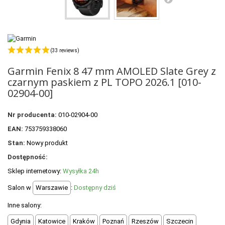
POLECANE PRODUKTY
+
PROMOCJE
+
OUTLET
(33 reviews)
+
WYPRZEDAŻ
Garmin Fenix 8 47 mm AMOLED Slate Grey z
czarnym paskiem z PL TOPO 2026.1 [010-
02904-00]
Nr producenta:
010-02904-00
EAN:
753759338060
Stan:
Nowy produkt
Dostępność:
Sklep internetowy:
Wysyłka 24h
Salon w
Warszawie
:
Dostępny dziś
Inne salony:
Gdynia
Katowice
Kraków
Poznań
Rzeszów
Szczecin