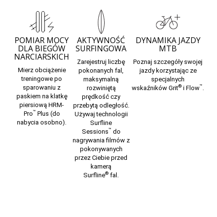
POMIAR MOCY
AKTYWNOŚĆ
DYNAMIKA JAZDY
DLA BIEGÓW
SURFINGOWA
MTB
NARCIARSKICH
Zarejestruj liczbę
Poznaj szczegóły swojej
Mierz obciążenie
pokonanych fal,
jazdy korzystając ze
treningowe po
maksymalną
specjalnych
®
™
sparowaniu z
rozwiniętą
wskaźników
Grit
i
Flow
.
paskiem na klatkę
prędkość czy
piersiową
HRM-
przebytą odległość.
™
Pro
Plus
(do
Używaj
technologii
nabycia osobno).
Surfline
™
Sessions
do
nagrywania filmów z
pokonywanych
przez Ciebie przed
kamerą
®
Surfline
fal.