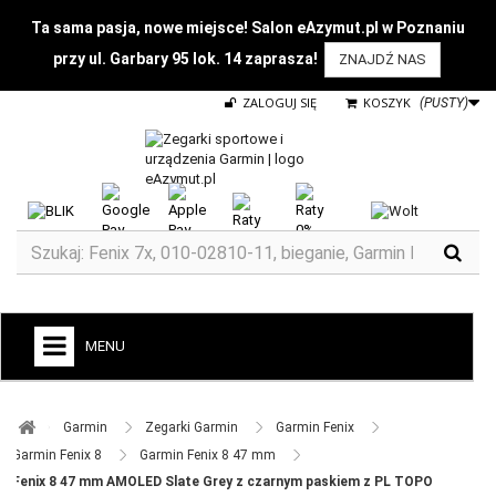
Ta sama pasja, nowe miejsce! Salon eAzymut.pl w Poznaniu
przy ul. Garbary 95 lok. 14 zaprasza!
ZNAJDŹ NAS
ZALOGUJ SIĘ
KOSZYK
(PUSTY)
MENU
+
GARMIN
Garmin ​
Zegarki Garmin ​
Garmin Fenix ​
ZEGARKI DO BIEGANIA
Garmin Fenix 8 ​
Garmin Fenix 8 47 mm ​
Fenix 8 47 mm AMOLED Slate Grey z czarnym paskiem z PL TOPO
ZEGARKI DLA DZIECI GARMIN