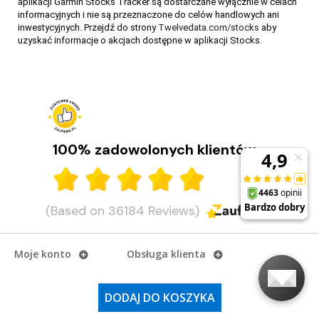
aplikacji Garmin Stocks Tracker są dostarczane wyłącznie w celach
informacyjnych i nie są przeznaczone do celów handlowych ani
inwestycyjnych. Przejdź do strony
Twelvedata.com/stocks
aby
uzyskać informacje o akcjach dostępne w aplikacji Stocks.
Garmin Fenix 8 - Umarł król, niech żyje król!
Pojawiły się nowe serie Fenix 8, Fenix E i Enduro 3. Przybliżamy co w nich
nowego i czym się różnią.
CZYTAJ DALEJ
100% zadowolonych klientów
Monitorowanie parametru HRV w zegarkach Garmin
(Based on 36184 Reviews)
Jednym z ciekawszych wskaźników, dostępnych w najnowszych
wersjach zegarków Garmin jest HRV, czyli zmienność tętna. Co on
oznacza i jak odczytywać wyniki?
Moje konto
Obsługa klienta
CZYTAJ DALEJ
O firmie
DODAJ DO KOSZYKA