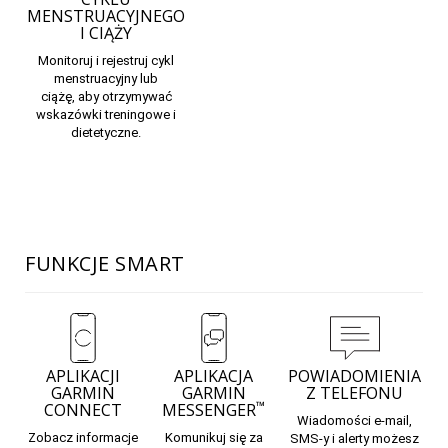
MENSTRUACYJNEGO
I CIĄŻY
Monitoruj i rejestruj
cykl
menstruacyjny lub
ciążę,
aby otrzymywać
wskazówki treningowe i
dietetyczne.
FUNKCJE SMART
APLIKACJI
APLIKACJA
POWIADOMIENIA
GARMIN
GARMIN
Z TELEFONU
™
CONNECT
MESSENGER
Wiadomości e-mail,
Zobacz informacje
Komunikuj się za
SMS-y i alerty możesz