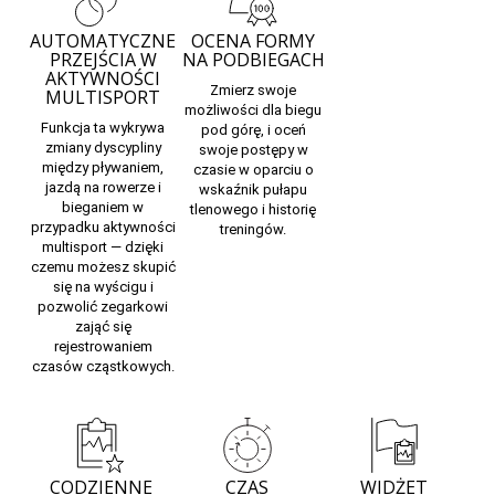
AUTOMATYCZNE
OCENA FORMY
PRZEJŚCIA W
NA PODBIEGACH
AKTYWNOŚCI
Zmierz swoje
MULTISPORT
możliwości dla
biegu
Funkcja ta wykrywa
pod górę,
i oceń
zmiany dyscypliny
swoje postępy w
między pływaniem,
czasie w oparciu o
jazdą na rowerze i
wskaźnik pułapu
bieganiem w
tlenowego i historię
przypadku aktywności
treningów.
multisport — dzięki
czemu możesz skupić
się na wyścigu i
pozwolić zegarkowi
zająć się
rejestrowaniem
czasów cząstkowych.
CODZIENNE
CZAS
WIDŻET