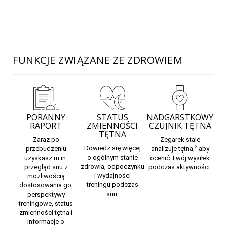
FUNKCJE ZWIĄZANE ZE ZDROWIEM
PORANNY
STATUS
NADGARSTKOWY
RAPORT
ZMIENNOŚCI
CZUJNIK TĘTNA
TĘTNA
Zaraz po
Zegarek stale
2
Dowiedz się więcej
przebudzeniu
analizuje
tętna,
aby
o
ogólnym stanie
uzyskasz m.in.
ocenić Twój wysiłek
zdrowia, odpoczynku
przegląd snu z
podczas aktywności.
i wydajności
możliwością
treningu
podczas
dostosowania go,
snu.
perspektywy
treningowe, status
zmienności tętna i
informacje o