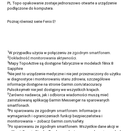
PL Topo opakowanie zostaje jednorazowo otwarte a urządzenie
podłączone do komputera.
Poznaj również serie
Fenix E
!
1
W przypadku użycia w połączeniu ze
zgodnym smartfonem.
2
Dokładność monitorowania aktywności.
3
Mapy TopoActive są dostępne fabrycznie w modelach fēnix 8
Sapphire
4
Nie jest to urządzenie medyczne i nie jest przeznaczony do użytku
w diagnostyce i monitorowaniu stanu zdrowia; szczegółowe
informacje dostępne na stronie Garmin.com/ataccuracy.
Pulsoksymetr nie jest dostępny we wszystkich krajach.
5
Zarówno nadawca, jak i odbiorca wiadomości muszą mieć
zainstalowaną aplikację Garmin Messenger na sparowanych
smartfonach.
6
Po sparowaniu ze zgodnym
smartfonem.
Informacje o
wymaganiach i ograniczeniach funkcji bezpieczeństwa i
monitorowania – zobacz Garmin.com/safety.
7
Po sparowaniu ze zgodnym smartfonem. Wszystkie dane akcji w