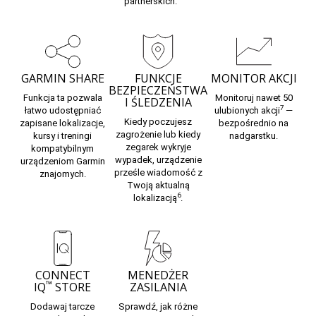
partnerskich.
GARMIN SHARE
FUNKCJE
MONITOR AKCJI
BEZPIECZEŃSTWA
Funkcja ta pozwala
Monitoruj nawet 50
I ŚLEDZENIA
7
łatwo udostępniać
ulubionych akcji
—
Kiedy poczujesz
zapisane lokalizacje,
bezpośrednio na
zagrożenie lub kiedy
kursy i treningi
nadgarstku.
zegarek wykryje
kompatybilnym
wypadek, urządzenie
urządzeniom Garmin
prześle wiadomość z
znajomych.
Twoją aktualną
6
lokalizacją
.
CONNECT
MENEDŻER
™
IQ
STORE
ZASILANIA
Dodawaj tarcze
Sprawdź, jak różne