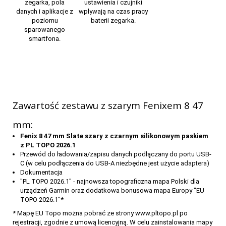
zegarka, pola
ustawienia i czujniki
danych i aplikacje
z
wpływają na czas pracy
poziomu
baterii zegarka.
sparowanego
smartfona.
Zawartość zestawu z szarym Fenixem 8 47
mm:
Fenix 8 47 mm Slate szary z czarnym silikonowym paskiem
z PL TOPO 2026.1
Przewód do ładowania/zapisu danych podłączany do portu USB-
C (w celu podłączenia do USB-A niezbędne jest użycie
adaptera
)
Dokumentacja
"PL TOPO 2026.1" - najnowsza topograficzna mapa Polski dla
urządzeń Garmin oraz dodatkowa bonusowa mapa Europy "EU
TOPO 2026.1"*
* Mapę EU Topo można pobrać ze strony www.pltopo.pl po
rejestracji, zgodnie z umową licencyjną. W celu zainstalowania mapy