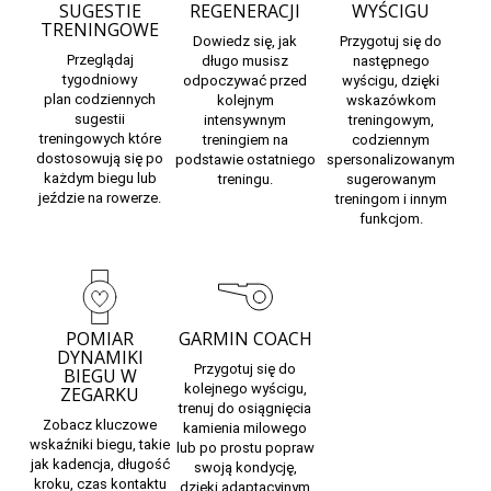
SUGESTIE
REGENERACJI
WYŚCIGU
TRENINGOWE
Dowiedz się,
jak
Przygotuj się do
Przeglądaj
długo musisz
następnego
tygodniowy
odpoczywać
przed
wyścigu,
dzięki
plan
codziennych
kolejnym
wskazówkom
sugestii
intensywnym
treningowym,
treningowych
które
treningiem na
codziennym
dostosowują się po
podstawie ostatniego
spersonalizowanym
każdym biegu lub
treningu.
sugerowanym
jeździe na rowerze.
treningom i innym
funkcjom.
POMIAR
GARMIN COACH
DYNAMIKI
Przygotuj się do
BIEGU W
kolejnego wyścigu,
ZEGARKU
trenuj do osiągnięcia
Zobacz kluczowe
kamienia milowego
wskaźniki biegu, takie
lub po prostu popraw
jak kadencja, długość
swoją kondycję,
kroku, czas kontaktu
dzięki adaptacyjnym