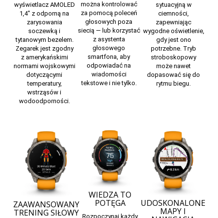
można kontrolować
wyświetlacz AMOLED
sytuacyjną w
za pomocą poleceń
1,4″ z odporną na
ciemności,
głosowych poza
zarysowania
zapewniając
siecią — lub korzystać
soczewką i
wygodne oświetlenie,
z asystenta
tytanowym bezelem.
gdy jest ono
głosowego
Zegarek jest zgodny
potrzebne. Tryb
smartfona, aby
z amerykańskimi
stroboskopowy
odpowiadać na
normami wojskowymi
może nawet
wiadomości
dotyczącymi
dopasować się do
tekstowe i nie tylko.
temperatury,
rytmu biegu.
wstrząsów i
wodoodporności.
WIEDZA TO
UDOSKONALONE
POTĘGA
ZAAWANSOWANY
MAPY I
TRENING SIŁOWY
Rozpoczynaj każdy