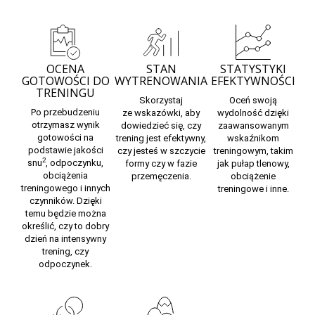
OCENA
STAN
STATYSTYKI
GOTOWOŚCI DO
WYTRENOWANIA
EFEKTYWNOŚCI
TRENINGU
Skorzystaj
Oceń swoją
Po przebudzeniu
ze
wskazówki,
aby
wydolność dzięki
otrzymasz wynik
dowiedzieć się, czy
zaawansowanym
gotowości na
trening jest efektywny,
wskaźnikom
podstawie jakości
czy jesteś w szczycie
treningowym, takim
2
snu
, odpoczynku,
formy czy w fazie
jak pułap tlenowy,
obciążenia
przemęczenia.
obciążenie
treningowego i innych
treningowe i inne.
czynników. Dzięki
temu będzie można
określić, czy to dobry
dzień na intensywny
trening, czy
odpoczynek.