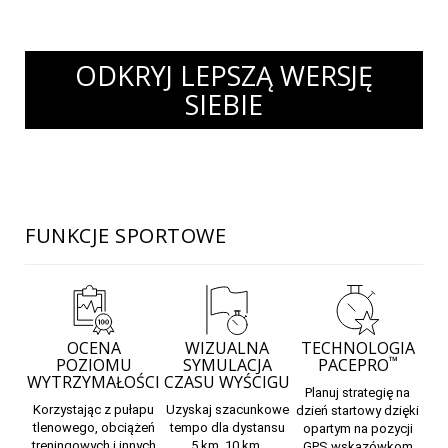
ODKRYJ LEPSZĄ WERSJĘ
SIEBIE
FUNKCJE SPORTOWE
OCENA
WIZUALNA
TECHNOLOGIA
™
POZIOMU
SYMULACJA
PACEPRO
WYTRZYMAŁOŚCI
CZASU WYŚCIGU
Planuj
strategię na
Korzystając z pułapu
Uzyskaj
szacunkowe
dzień startowy
dzięki
tlenowego, obciążeń
tempo
dla dystansu
opartym na pozycji
treningowych i innych
5 km, 10 km,
GPS wskazówkom