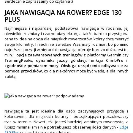
OBAKU DENMARK ZEGARKI
Serdecznie zapraszamy do czytania ;)
JAKA NAWIGACJA NA ROWER? EDGE 130
POLECANE PRODUKTY
PLUS
+
PROMOCJE
Najmniejsza i najbardziej podstawowa nawigacja w rodzinie. Jej
+
niewielkie rozmiary i czarno biały ekran, a także bardzo przystępna
OUTLET
cena to idealna opcja dla miejskich rowerzystów, którzy chcą mierzyć
swoje kilometry. I niech nie zwiedzie Was mały rozmiar, bo pomimo
+
WYPRZEDAŻ
najniższej pozycji w hierarchii nawigacja oferuje bardzo dużo. Jest to,
m.in.:
opcja zaawansowanych treningów z platformy Garmin
czy
TrainingPeaks, dynamika jazdy górskiej, funkcja ClimbPro
i
zgodność z pomiarem mocy.
Obsługa urządzenia odbywa się za
pomocą przycisków
, co dla niektórych może być wadą, a dla innych
zaletą.
Nawigacja ta jest idealna dla osób zaczynających przygodę z
kolarstwem, dla miejskich kolarzy i początkujących poszukiwaczy
tras w terenie. Nawet jeśli jesteś bardziej ambitnym rowerzystą, a
lubisz minimalizm i nie potrzebujesz obszernej ilości danych -
Edge
130 Plus
sprawdzi się bardzo dobrze.