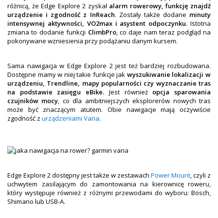
różnicą, że Edge Explore 2 zyskał
alarm rowerowy, funkcję znajdź
urządzenie i zgodność z InReach
. Zostały także dodane
minuty
intensywnej aktywności, VO2max i asystent odpoczynku.
Istotna
zmiana to dodanie funkcji
ClimbPro
, co daje nam teraz podgląd na
pokonywane wzniesienia przy podążaniu danym kursem.
Sama nawigacja w Edge Explore 2 jest też bardziej rozbudowana.
Dostępne mamy w niej takie funkcje jak
wyszukiwanie lokalizacji w
urządzeniu, Trendline, mapy popularności czy wyznaczanie tras
na podstawie zasięgu eBike.
Jest również
opcja sparowania
czujników mocy
, co dla ambitniejszych eksplorerów nowych tras
może być znaczącym atutem. Obie nawigacje mają oczywiście
zgodność z
urządzeniami Varia
.
Edge Explore 2 dostępny jest także w zestawach
Power Mount
, czyli z
uchwytem zasilającym do zamontowania na kierownicę roweru,
który występuje również z różnymi przewodami do wyboru: Bosch,
Shimano lub USB-A.