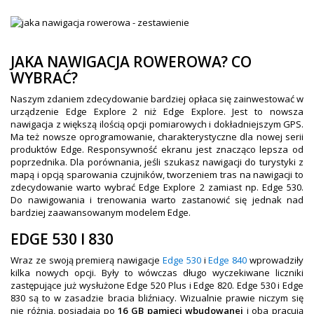
JAKA NAWIGACJA ROWEROWA? CO
WYBRAĆ?
Naszym zdaniem zdecydowanie bardziej opłaca się zainwestować w
urządzenie Edge Explore 2 niż Edge Explore. Jest to nowsza
nawigacja z większą ilością opcji pomiarowych i dokładniejszym GPS.
Ma też nowsze oprogramowanie, charakterystyczne dla nowej serii
produktów Edge. Responsywność ekranu jest znacząco lepsza od
poprzednika. Dla porównania, jeśli szukasz nawigacji do turystyki z
mapą i opcją sparowania czujników, tworzeniem tras na nawigacji to
zdecydowanie warto wybrać Edge Explore 2 zamiast np. Edge 530.
Do nawigowania i trenowania warto zastanowić się jednak nad
bardziej zaawansowanym modelem Edge.
EDGE 530 I 830
Wraz ze swoją premierą nawigacje
Edge 530
i
Edge 840
wprowadziły
kilka nowych opcji. Były to wówczas długo wyczekiwane liczniki
zastępujące już wysłużone Edge 520 Plus i Edge 820. Edge 530 i Edge
830 są to w zasadzie bracia bliźniacy. Wizualnie prawie niczym się
nie różnią, posiadają po
16 GB pamięci wbudowanej
i oba pracują