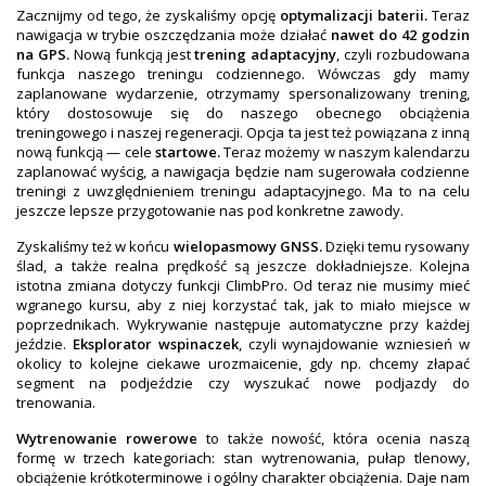
Zacznijmy od tego, że zyskaliśmy opcję
optymalizacji baterii.
Teraz
nawigacja w trybie oszczędzania może działać
nawet do 42 godzin
na GPS.
Nową funkcją jest
trening adaptacyjny
, czyli rozbudowana
funkcja naszego treningu codziennego. Wówczas gdy mamy
zaplanowane wydarzenie, otrzymamy spersonalizowany trening,
który dostosowuje się do naszego obecnego obciążenia
treningowego i naszej regeneracji. Opcja ta jest też powiązana z inną
nową funkcją — cele
startowe.
Teraz możemy w naszym kalendarzu
zaplanować wyścig, a nawigacja będzie nam sugerowała codzienne
treningi z uwzględnieniem treningu adaptacyjnego. Ma to na celu
jeszcze lepsze przygotowanie nas pod konkretne zawody.
Zyskaliśmy też w końcu
wielopasmowy GNSS.
Dzięki temu rysowany
ślad, a także realna prędkość są jeszcze dokładniejsze. Kolejna
istotna zmiana dotyczy funkcji ClimbPro. Od teraz nie musimy mieć
wgranego kursu, aby z niej korzystać tak, jak to miało miejsce w
poprzednikach. Wykrywanie następuje automatyczne przy każdej
jeździe.
Eksplorator wspinaczek
, czyli wynajdowanie wzniesień w
okolicy to kolejne ciekawe urozmaicenie, gdy np. chcemy złapać
segment na podjeździe czy wyszukać nowe podjazdy do
trenowania.
Wytrenowanie rowerowe
to także nowość, która ocenia naszą
formę w trzech kategoriach: stan wytrenowania, pułap tlenowy,
obciążenie krótkoterminowe i ogólny charakter obciążenia. Daje nam