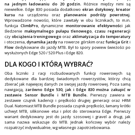
na jednym ładowaniu do 20 godzin.
Różnice między nimi są
niewielkie. Edge 830 posiada dodatkowo
ekran dotykowy
,
kreator
kursu
na urządzeniu oraz
planowanie podróży powrotnej
.
Wprowadzone nowości, które zawitały w obu licznikach, to m.in.
funkcja
ClimbPro
, dynamiczne
monitorowanie efektywności
jak
śledzenie
maksymalnego pułapu tlenowego
,
czasu regeneracji
czy
obciążenia treningowego
oraz
aklimatyzacja do temperatury
i otoczenia,
dynamika jazdy
na rowerze górskim oraz
funkcja Grit
i
Flow
dedykowane do jazdy MTB
.
Był to spory powiew świeżości po
wysłużonych Edge 520 / 520 Plus i Edge 820.
DLA KOGO I KTÓRĄ WYBRAĆ?
Oba liczniki z racji rozbudowanych funkcji rowerowych są
dedykowane dla bardziej świadomych rowerzystów, którzy chcą
zbierać jak najwięcej danych ze swojej jazdy rowerowej. Poza samą
nawigacją,
zarówno Edge 530, jak i Edge 830 można zakupić w
zestawie Sensor Bundle i MTB Bundle.
Pierwszy zawiera w
zestawie czujnik kadencji i prędkości drugiej generacji oraz HRM
Dual. Natomiast MTB Bundle posiada czujnik prędkości, łamany krótki
uchwyt MTB, silikonowe etui i pilot do sterowania Edge. Pierwszy
wariant dedykowany jest do jazdy szosowej i gravel a drugi, jak
sama nazwa wskazuje do MTB. Jednak końcowy wybór należy
rozpatrzyć indywidualnie, wg własnego zapotrzebowania.