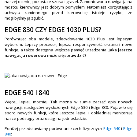
naszej ocenie, pozostaje szosa i gravel. Zamontowana nawigacja na
mostku kierownicy jest dobrym pomysłem. Natomiast korzystając z
uchwytu ramiennego przed kierownicę istnieje ryzyko, że
moglibyśmy ją zgubić.
EDGE 830 CZY EDGE 1030 PLUS?
Porównując oba modele, zdecydowanie 1030 Plus jest lepszym
wyborem. Lepszy procesor, lepsza responsywność ekranu i nowe
funkcje, a także dostępna większa pamięć urządzenia.
Jaka jeszcze
nawigacja rowerowa może się sprawdzić?
EDGE 540 I 840
Więcej, lepiej, mocniej. Tak można w sumie zacząć opis nowych
nawigacji, następców wysłużonych Edge 530 i Edge 830. Pojawiło się
sporo nowych funkcji, które jeszcze lepiej i dokładniej monitorują
nasze podstępy oraz osiągi na jednośladzie.
Poniżej przedstawiamy porównanie cech fizycznych
Edge 540
i
Edge
840
: