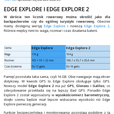
EDGE EXPLORE I EDGE EXPLORE 2
W skrócie ten licznik rowerowy można określić jako dla
backpackersów czy do ogólnej turystyki rowerowej
. Obecnie
mamy dostępną wersję
Edge Explore
i nowszą
Edge Explore 2
.
Różnice między nimi to: waga, rozmiar i czas działania baterii.
Edge Explore
Edge Explore 2
Cecha
Waga
116 g
104 g
Rozmiar
105 × 55 × 22 mm
106,1 x 55,7 x 20,6 mm
Czas działania
Do 12 godz.
Do 16 godz.
Pamięć pozostała taka sama, czyli 16 GB. Obie nawigacje mają ekran
dotykowy. W kwestii GPS to Edge Explore obsługuje tylko GPS.
Nowszy model
Edge Explore 2
ma już
GPS, Glonass i Galileo
, co
zdecydowanie przekłada się na lepszy ślad GPS. Ponadto Edge
Explore 2 został wyposażony w
wysokościomierz barometryczny,
dzięki czemu będzie miał lepsze wskazania wysokości niż Edge
Explore pierwszej generacji.
Funkcje bezpieczeństwa i monitorowania pozostają podobne z tą