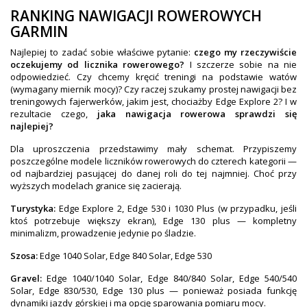
RANKING NAWIGACJI ROWEROWYCH
GARMIN
Najlepiej to zadać sobie właściwe pytanie:
czego my rzeczywiście
oczekujemy od licznika rowerowego?
I szczerze sobie na nie
odpowiedzieć. Czy chcemy kręcić treningi na podstawie watów
(wymagany miernik mocy)? Czy raczej szukamy prostej nawigacji bez
treningowych fajerwerków, jakim jest, chociażby Edge Explore 2? I w
rezultacie czego,
jaka nawigacja rowerowa sprawdzi się
najlepiej?
Dla uproszczenia przedstawimy mały schemat. Przypiszemy
poszczególne modele liczników rowerowych do czterech kategorii —
od najbardziej pasującej do danej roli do tej najmniej. Choć przy
wyższych modelach granice się zacierają.
Turystyka:
Edge Explore 2, Edge 530 i 1030 Plus (w przypadku, jeśli
ktoś potrzebuje większy ekran), Edge 130 plus — kompletny
minimalizm, prowadzenie jedynie po śladzie.
Szosa:
Edge 1040 Solar, Edge 840 Solar, Edge 530
Gravel:
Edge 1040/1040 Solar, Edge 840/840 Solar, Edge 540/540
Solar, Edge 830/530, Edge 130 plus — ponieważ posiada funkcję
dynamiki jazdy górskiej i ma opcję sparowania pomiaru mocy.