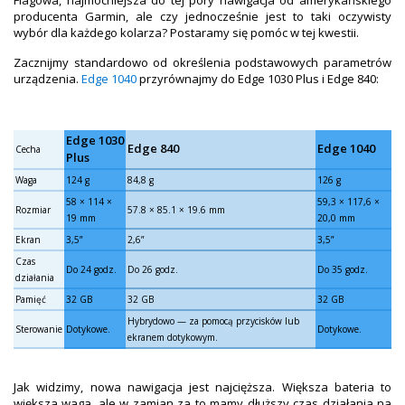
Flagowa, najmocniejsza do tej pory nawigacja od amerykańskiego
producenta Garmin, ale czy jednocześnie jest to taki oczywisty
wybór dla każdego kolarza? Postaramy się pomóc w tej kwestii.
Zacznijmy standardowo od określenia podstawowych parametrów
urządzenia.
Edge 1040
przyrównajmy do Edge 1030 Plus i Edge 840:
Edge 1030
Edge 840
Edge 1040
Cecha
Plus
Waga
124 g
84,8 g
126 g
58 × 114 ×
59,3 × 117,6 ×
Rozmiar
57.8 × 85.1 × 19.6 mm
19 mm
20,0 mm
Ekran
3,5”
2,6”
3,5”
Czas
Do 24 godz.
Do 26 godz.
Do 35 godz.
działania
Pamięć
32 GB
32 GB
32 GB
Hybrydowo — za pomocą przycisków lub
Sterowanie
Dotykowe.
Dotykowe.
ekranem dotykowym.
Jak widzimy, nowa nawigacja jest najcięższa. Większa bateria to
większa waga, ale w zamian za to mamy dłuższy czas działania na