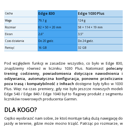
Edge 830
Edge 1030 Plus
Cecha
Waga
79,1 g
124 g
Rozmiar
82 × 50 × 20 mm
58 × 114 × 19 mm
Ekran
2,6”
3,5”
Czas działania
Do 20 godz.
Do 24 godz.
Pamięć
16 GB
32 GB
Pod względem funkcji w zasadzie wszystko, co było w Edge 830,
znajdziemy również w liczniku 1030 Plus. Natomiast
polecany
trening codzienny, powiadomienia dotyczące nawodnienia i
odżywiania, automatyczna konfiguracja, ponowne przeliczanie
poza trasą
i
kompatybilność z InReach
dostępne były tylko w 1030
Plus. Więc na czas premiery, gdy nie było jeszcze nowszych modeli
Edge 540 / Edge 840 / Edge 1040 był to flagowy produkt z segmentu
liczników rowerowych producenta Garmin.
DLA KOGO?
Ciężko wyobrazić nam sobie, że ktoś montuje taką dużą nawigację do
jazdy w terenie, gdzie może mocno trząść. Patrząc po rozmiarze, w