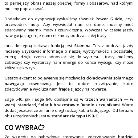
to pełniejszy obraz naszej obecnej formy i obszarów, nad którymi
musimy popracować.
Dodatkowo do dyspozycji zyskaliśmy również
Power Guide,
czyli
przewodnik mocy. Aby wyświetlał nam on dane, musimy mieć
sparowany miernik mocy i czujnik tętna. Wówczas w czasie jazdy
nawigacja sugeruje nam cele mocy podczas całej trasy.
Inną dostępną ciekawą funkcją jest
Stamina
. Teraz podczas jazdy
możemy uzyskiwać informacje o naszej wytrzymałości i pozostałej
energii, dzięki czemu odnosząc się do wykresu i trasy, możemy
zobaczyć czy wystarczy nam energii do końca wyścigu, czy może
zbliża się kryzys.
Ostatni akcent to pojawienie się możliwości
doładowania solarnego
nawigacji rowerowej
. Jest to dobre rozwiązanie, które
zdecydowanie wydłuża nam frajdę z jazdy na rowerze.
Edge 540, jak i Edge 840 dostępne są
w trzech wariantach — w
wersji standard, Solar lub w zestawie Bundle z czujnikami
. Warto
dodać jeszcze, że zmianie uległ rodzaj kabla ładującego. Od teraz w
obu urządzeniach jest
w standardzie typu
USB-C.
CO WYBRAĆ?
Ze względu na hybrydowe sterowanie, zdecydowanie bardziej