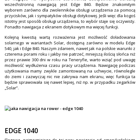
wszechstronną nawigacją jest Edge 840. Będzie znakomitym
wyborem zarówno dla zwolenników obsługi urządzenia za pomocą
przycisków, jak i sympatyków obsługi dotykowej. Jeśli więc dla kogoś
istotny jest sposób obsługi urządzenia, to wybór staje się oczywisty.
Ponadto nawigacja z ekranem dotykowym ma więcej funkcji.
Kolejną kwestią wartą rozważenia jest możliwość doładowania
solarnego w wariantach Solar, dostępną zarówno w modelu Edge
540, jak i Edge 840. Naszym zdaniem, nawet jak na polskie warunki z
czterema porami roku i jakby nie patrzeć, mniejszą ilością słońca niż
przez prawie 300 dni w roku na Teneryfie, warto wziąć pod uwagę
możliwość wydłużenia czasu pracy urządzenia. Nawigację podczas
użytkowania mamy zwykle zamontowaną na uchwycie, równolegle
do ziemi i zazwyczaj nic nie zakrywa nam ekranu, więc funkcja ta
będzie sprawowała się nawet lepiej, niż np. w przypadku zegarków
„Solar”.
EDGE 1040