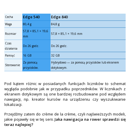
Edge 540
Edge 840
Cecha
Waga
80,4 g
84,8 g
57,8 × 85,1 × 19,6
Rozmiar
57,8 × 85,1 × 19,6 mm
mm
Czas
Do 26 godz.
Do 26 godz.
działania
Pamięć
16 GB
32 GB
Za pomocą
Hybrydowo — za pomocą przycisków lub ekranem
Sterowanie
przycisków.
dotykowym.
Pod kątem różnic w posiadanych funkcjach liczników to schemat
wygląda podobnie jak w przypadku poprzedników. W licznikach z
ekranem dotykowym są one bardziej rozbudowane pod względem
nawigacji, np. kreator kursów na urządzeniu czy wyszukiwanie
lokalizacji.
Przejdźmy zatem do crème de la crème, czyli najświeższych modeli,
jakie pojawiły się w tej serii.
Jaka nawigacja na rower sprawdzi się
teraz najlepiej?