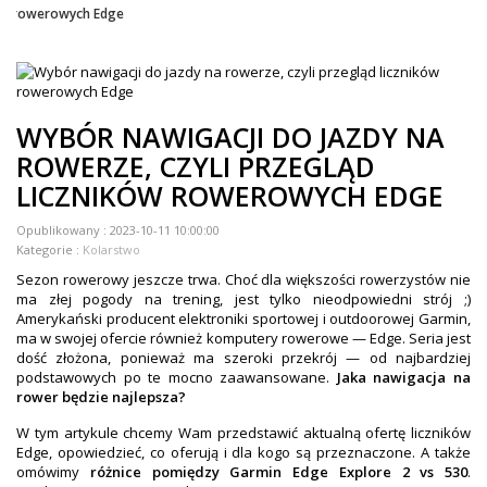
rowerowych Edge
ZEGARKI DLA DZIECI GARMIN
+
TACX
ELITE
WYBÓR NAWIGACJI DO JAZDY NA
+
SUUNTO
ROWERZE, CZYLI PRZEGLĄD
+
LICZNIKÓW ROWEROWYCH EDGE
POLAR
+
Opublikowany :
2023-10-11 10:00:00
RAM MOUNTS
Kategorie :
Kolarstwo
+
COROS
Sezon rowerowy jeszcze trwa. Choć dla większości rowerzystów nie
ma złej pogody na trening, jest tylko nieodpowiedni strój ;)
VOSTOK EUROPE ZEGARKI
Amerykański producent elektroniki sportowej i outdoorowej Garmin,
ma w swojej ofercie również komputery rowerowe — Edge. Seria jest
dość złożona, ponieważ ma szeroki przekrój — od najbardziej
VICTORINOX ZEGARKI
podstawowych po te mocno zaawansowane.
Jaka nawigacja na
rower będzie najlepsza?
WENGER ZEGARKI
W tym artykule chcemy Wam przedstawić aktualną ofertę liczników
ORIENT ZEGARKI
Edge, opowiedzieć, co oferują i dla kogo są przeznaczone. A także
omówimy
różnice pomiędzy Garmin Edge Explore 2 vs 530
.