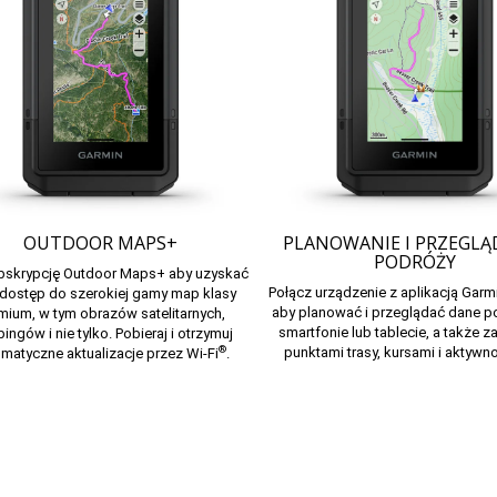
OUTDOOR MAPS+
PLANOWANIE I PRZEGLĄ
PODRÓŻY
bskrypcję
Outdoor Maps+
aby uzyskać
Połącz urządzenie z
aplikacją Garmi
 dostęp do szerokiej gamy map klasy
aby planować i przeglądać dane p
mium, w tym obrazów satelitarnych,
smartfonie lub tablecie, a także 
ngów i nie tylko. Pobieraj i otrzymuj
®
punktami trasy, kursami i aktywn
matyczne aktualizacje przez Wi-Fi
.