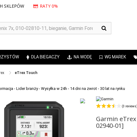
CH SKLEPÓW
RATY 0%
RZYSTÓW
DLA BIEGACZY
NA WODĘ
WG MAREK
x ​
eTrex Touch
(3 reviews
Garmin eTrex
02940-01]