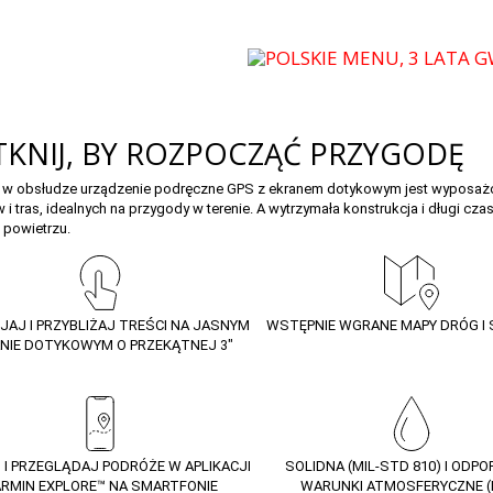
KNIJ, BY ROZPOCZĄĆ PRZYGODĘ
e w obsłudze urządzenie podręczne GPS z ekranem dotykowym jest wyposaż
 i tras, idealnych na przygody w terenie. A wytrzymała konstrukcja i długi cz
 powietrzu.
25
JAJ I PRZYBLIŻAJ TREŚCI NA JASNYM
WSTĘPNIE WGRANE MAPY DRÓG I
NIE DOTYKOWYM O PRZEKĄTNEJ 3″
 I PRZEGLĄDAJ PODRÓŻE W APLIKACJI
SOLIDNA (MIL-STD 810) I ODP
RMIN EXPLORE™ NA SMARTFONIE
WARUNKI ATMOSFERYCZNE (I