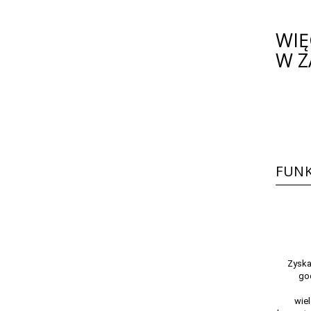
WIĘ
W Z
FUNK
Zyska
go
wie