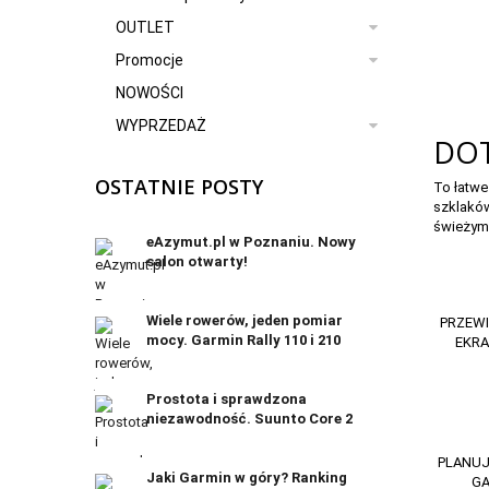
OUTLET
Promocje
NOWOŚCI
WYPRZEDAŻ
DOT
OSTATNIE POSTY
To łatw
szklaków
świeżym
eAzymut.pl w Poznaniu. Nowy
salon otwarty!
19
Wiele rowerów, jeden pomiar
PRZEWI
mocy. Garmin Rally 110 i 210
EKRA
Prostota i sprawdzona
niezawodność. Suunto Core 2
PLANUJ
Jaki Garmin w góry? Ranking
GA