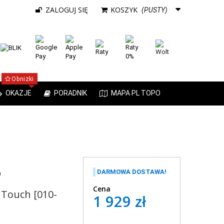
ZALOGUJ SIĘ
KOSZYK
(PUSTY)
Obniżki
OKAZJE
PORADNIK
MAPA PL TOPO
DARMOWA DOSTAWA!
)
Cena
 Touch [010-
1 929 zł