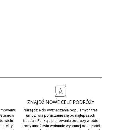
ZNAJDŹ NOWE CELE PODRÓŻY
pasmowemu
Narzędzie do wyznaczania popularnych tras
systemów
umożliwia poruszanie się po najlepszych
do wielu
trasach. Funkcja planowania podróży w obie
satelity
strony umożliwia wpisanie wybranej odległości,