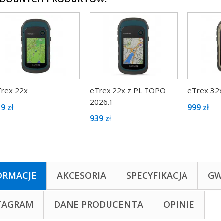
rex 22x
eTrex 22x z PL TOPO
eTrex 32
2026.1
9 zł
999 zł
939 zł
ORMACJE
AKCESORIA
SPECYFIKACJA
GW
TAGRAM
DANE PRODUCENTA
OPINIE