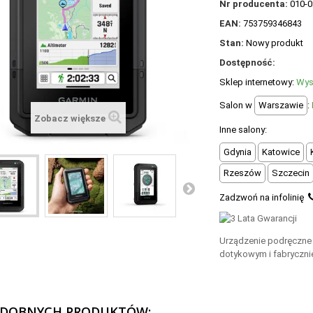
Nr producenta:
010-0
EAN:
753759346843
Stan:
Nowy produkt
Dostępność:
Sklep internetowy:
Wys
Salon w
Warszawie
:
Zobacz większe
Inne salony:
Gdynia
Katowice
Rzeszów
Szczecin
Zadzwoń na infolinię
Urządzenie podręczne
dotykowym i fabryczn
ODOBNYCH PRODUKTÓW: