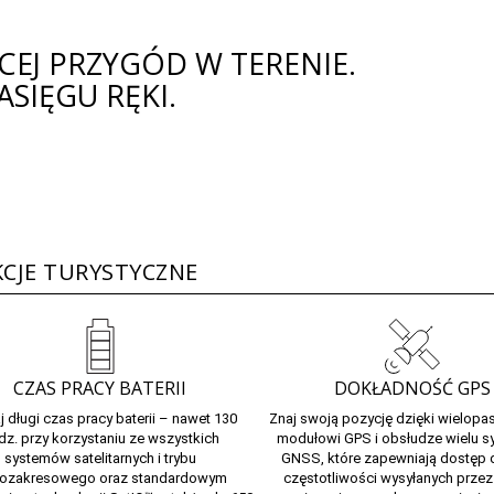
CEJ PRZYGÓD W TERENIE.
ASIĘGU RĘKI.
CJE TURYSTYCZNE
CZAS PRACY BATERII
DOKŁADNOŚĆ GPS
j długi czas pracy baterii – nawet 130
Znaj swoją pozycję dzięki wielo
dz. przy korzystaniu ze wszystkich
modułowi GPS i obsłudze wielu 
systemów satelitarnych i trybu
GNSS, które zapewniają dostęp 
lozakresowego oraz standardowym
częstotliwości wysyłanych przez 