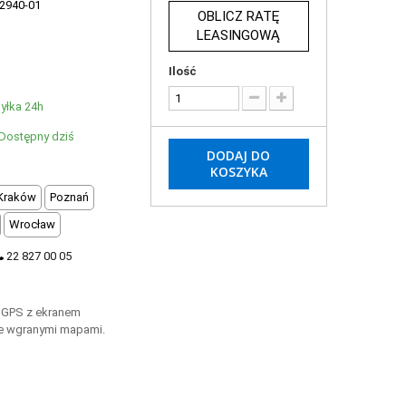
2940-01
OBLICZ RATĘ
LEASINGOWĄ
Ilość
yłka 24h
Dostępny dziś
DODAJ DO
KOSZYKA
Kraków
Poznań
Wrocław
22 827 00 05
 GPS z ekranem
ie wgranymi mapami.