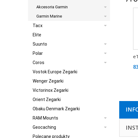
Akcesoria Garmin
Garmin Marine
Tacx
Elite
Suunto
Polar
eT
Coros
83
Vostok Europe Zegarki
Wenger Zegarki
Victorinox Zegarki
Orient Zegarki
INF
Obaku Denmark Zegarki
RAM Mounts
INS
Geocaching
Polecane produkty