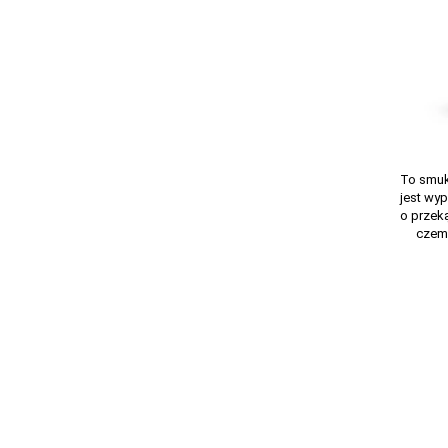
To smuk
jest wy
o przeką
czemu