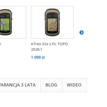
x
eTrex 32x z PL TOPO
eTrex SE
2026.1
543 zł
1 099 zł
ARANCJA 3 LATA
BLOG
WIDEO