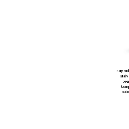
Kup su
stały
pre
kempi
auto