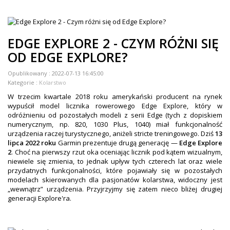
ZEGARKI DLA DZIECI GARMIN
+
TACX
EDGE EXPLORE 2 - CZYM RÓŻNI SIĘ
ELITE
OD EDGE EXPLORE?
+
SUUNTO
Opublikowany :
2022-07-13 16:45:00
Kategorie :
Kolarstwo
+
POLAR
W trzecim kwartale 2018 roku amerykański producent na rynek
wypuścił model licznika rowerowego Edge Explore, który w
+
RAM MOUNTS
odróżnieniu od pozostałych modeli z serii Edge (tych z dopiskiem
numerycznym, np. 820, 1030 Plus, 1040) miał funkcjonalność
+
COROS
urządzenia raczej turystycznego, aniżeli stricte treningowego. Dziś
13
lipca 2022 roku
Garmin prezentuje drugą generację —
Edge Explore
VOSTOK EUROPE ZEGARKI
2
. Choć na pierwszy rzut oka oceniając licznik pod kątem wizualnym,
niewiele się zmienia, to jednak upływ tych czterech lat oraz wiele
VICTORINOX ZEGARKI
przydatnych funkcjonalności, które pojawiały się w pozostałych
modelach skierowanych dla pasjonatów kolarstwa, widoczny jest
„wewnątrz” urządzenia. Przyjrzyjmy się zatem nieco bliżej drugiej
WENGER ZEGARKI
generacji Explore'ra.
ORIENT ZEGARKI