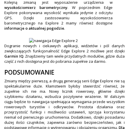
Kolejną zmianą jest wyposażenie urządzenia w
wysokościomierz barometryczny
. W poprzednim Edge
Explore pokonywana wysokość wynikała jedynie z odczytu
GPS. Dzięki zastosowaniu wysokościomierza
barometrycznego na Explore 2 mamy również dostępne
informacje o aktualnej pogodzie
.
Dogranie nowych i ciekawych aplikacji, widżetów i pól danych
zwiększających funkcjonalność Edge Explore 2 możliwe jest dzięki
Garmin IQ
. Znajdziemy tam wiele przydatnych modułów, gdzie duża
część z nich dostępna jest do pobrania zupełnie za darmo.
PODSUMOWANIE
Zmiany między pierwszą, a drugą generacją serii Edge Explore nie są
spektakularnie duże. Kłamstwem byłoby stwierdzić również, że
zupełnie ich nie ma. Nowy licznik rowerowy, głównie dzięki
szybkiemu działaniu, wzbudza pozytywne wrażenie. W dalszym
ciągu będzie to nawigacja spełniająca wymagania przede wszystkim
rowerowych turystów i odkrywców. Prostota działania oraz
przejrzystość funkcji i możliwości ustawień, sprzyja korzystaniu
niemal od pierwszego uruchomienia. Dodatkowo, dzięki posiadaniu
dużej ilości czujników, zapewnia zarówno bezpieczeństwo, jak i
podstawowe informacje o wytrenowaniu i obciążeniu organizmu.
Dla