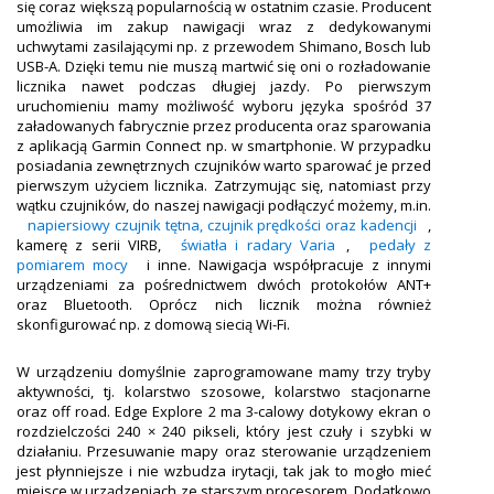
się coraz większą popularnością w ostatnim czasie. Producent
umożliwia im zakup nawigacji wraz z dedykowanymi
uchwytami zasilającymi np. z przewodem Shimano, Bosch lub
USB-A. Dzięki temu nie muszą martwić się oni o rozładowanie
licznika nawet podczas długiej jazdy. Po pierwszym
uruchomieniu mamy możliwość wyboru języka spośród 37
załadowanych fabrycznie przez producenta oraz sparowania
z aplikacją Garmin Connect np. w smartphonie. W przypadku
posiadania zewnętrznych czujników warto sparować je przed
pierwszym użyciem licznika. Zatrzymując się, natomiast przy
wątku czujników, do naszej nawigacji podłączyć możemy, m.in.
napiersiowy czujnik tętna, czujnik prędkości oraz kadencji
,
kamerę z serii VIRB,
światła i radary Varia
,
pedały z
pomiarem mocy
i inne. Nawigacja współpracuje z innymi
urządzeniami za pośrednictwem dwóch protokołów ANT+
oraz Bluetooth. Oprócz nich licznik można również
skonfigurować np. z domową siecią Wi-Fi.
W urządzeniu domyślnie zaprogramowane mamy trzy tryby
aktywności, tj. kolarstwo szosowe, kolarstwo stacjonarne
oraz off road. Edge Explore 2 ma 3-calowy dotykowy ekran o
rozdzielczości 240 × 240 pikseli, który jest czuły i szybki w
działaniu. Przesuwanie mapy oraz sterowanie urządzeniem
jest płynniejsze i nie wzbudza irytacji, tak jak to mogło mieć
miejsce w urządzeniach ze starszym procesorem. Dodatkowo