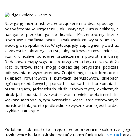
Nawigację można ustawić w urządzeniu na dwa sposoby —
bezpośrednio w urządzeniu, jak i wytyczyć kurs w aplikacji, a
następnie przesłać go do licznika. Prezentowany licznik
rowerowy umożliwia swoim użytkownikom wytyczanie tras
według ich popularności. W sytuacji, gdy zapragniemy zjechać
z wcześniej obranego kursu, aby odkrywać nowe miejsca,
licznik umożliwi ponowne przeliczenie i powrót na trasę.
Dodatkowo mapy wgrane do urządzenia bogate są w dużą
ilość punktów, które mogą okazać się przydatne podczas
odkrywania nowych terenów. Znajdziemy, m.in. informację o
sklepach rowerowych i punktach serwisowych, sklepach
ogólnosprzedażowych, parkach, bankach i bankomatach,
restauracjach, jednostkach służb ratowniczych, okolicznych
atrakcjach, punktach zakwaterowania i wielu, wielu innych. Im
większa metropolia, tym oczywiście więcej zarejestrowanych
punktów. I tutaj warto podkreślić, że wyszukiwanie jest bardzo
szybkie i intuicyjne.
Podobnie, jak miało to miejsce w poprzednim Explore’rze, jego
użytkownicy będą mogli skorzystać z takich funkcji jak
LiveTrack
oraz