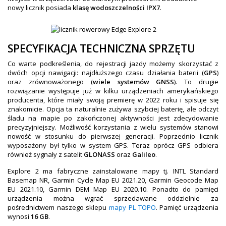
nowy licznik posiada
klasę wodoszczelności IPX7
.
SPECYFIKACJA TECHNICZNA SPRZĘTU
Co warte podkreślenia, do rejestracji jazdy możemy skorzystać z
dwóch opcji nawigacji: najdłuższego czasu działania baterii (
GPS
)
oraz zrównoważonego (
wiele systemów GNSS
). To drugie
rozwiązanie występuje już w kilku urządzeniach amerykańskiego
producenta, które miały swoją premierę w 2022 roku i spisuje się
znakomicie. Opcja ta naturalnie zużywa szybciej baterię, ale odczyt
śladu na mapie po zakończonej aktywności jest zdecydowanie
precyzyjniejszy. Możliwość korzystania z wielu systemów stanowi
nowość w stosunku do pierwszej generacji. Poprzednio licznik
wyposażony był tylko w system GPS. Teraz oprócz GPS odbiera
również sygnały z satelit
GLONASS
oraz
Galileo
.
Explore 2 ma fabryczne zainstalowane mapy tj. INTL Standard
Basemap NR, Garmin Cycle Map EU 2021.20, Garmin Geocode Map
EU 2021.10, Garmin DEM Map EU 2020.10. Ponadto do pamięci
urządzenia można wgrać sprzedawane oddzielnie za
pośrednictwem naszego sklepu
mapy PL TOPO
. Pamięć urządzenia
wynosi
16 GB
.