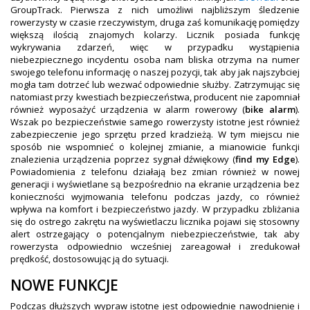
GroupTrack. Pierwsza z nich umożliwi najbliższym śledzenie
rowerzysty w czasie rzeczywistym, druga zaś komunikację pomiędzy
większą ilością znajomych kolarzy. Licznik posiada funkcję
wykrywania zdarzeń, więc w przypadku wystąpienia
niebezpiecznego incydentu osoba nam bliska otrzyma na numer
swojego telefonu informację o naszej pozycji, tak aby jak najszybciej
mogła tam dotrzeć lub wezwać odpowiednie służby. Zatrzymując się
natomiast przy kwestiach bezpieczeństwa, producent nie zapomniał
również wyposażyć urządzenia w alarm rowerowy (
bike alarm
).
Wszak po bezpieczeństwie samego rowerzysty istotne jest również
zabezpieczenie jego sprzętu przed kradzieżą. W tym miejscu nie
sposób nie wspomnieć o kolejnej zmianie, a mianowicie funkcji
znalezienia urządzenia poprzez sygnał dźwiękowy (
find my Edge
).
Powiadomienia z telefonu działają bez zmian również w nowej
generacji i wyświetlane są bezpośrednio na ekranie urządzenia bez
konieczności wyjmowania telefonu podczas jazdy, co również
wpływa na komfort i bezpieczeństwo jazdy. W przypadku zbliżania
się do ostrego zakrętu na wyświetlaczu licznika pojawi się stosowny
alert ostrzegający o potencjalnym niebezpieczeństwie, tak aby
rowerzysta odpowiednio wcześniej zareagował i zredukował
prędkość, dostosowując ją do sytuacji.
NOWE FUNKCJE
Podczas dłuższych wypraw istotne jest odpowiednie nawodnienie i