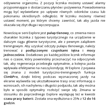
odżywienie organizmu. Z pozycji licznika możemy ustawić alarmy
przypominające o dostarczaniu płynów i pożywienia. Powiadomienia
mogą być wyświetlane po upływie równych odcinków czasu lub
pokonaniu określonych odległości. W liczniku możemy również
ustawić moment, po którym chcemy zawrócić, tak aby jazda nie
okazała się zbyt długa i wyczerpująca.
Nowością w serii Explore jest
pułap tlenowy
, co zmienia nieco
charakter licznika z typowo turystycznego na urządzenie w
dalszym ciągu głównie turystyczne, ale z pewnym zalążkiem
treningowym. Aby uzyskać odczyty pułapu tlenowego, należy
trenować
z podłączonymi czujnikami tętna i mocy
jednocześnie
. Dodatkowo po każdej jeździe licznik informuje
nas o czasie, który powinniśmy przeznaczyć na odpoczynek
tak, aby regeneracja przebiegła optymalnie, a kolejna jazda
wpływała efektywnie na naszą kondycję. W Explore 2 pojawia
się znana z modeli turystyczno-treningowych funkcja
ClimbPro
, dzięki której podczas wyznaczonej jazdy na
ekranie wyświetla się ukształtowanie trasy oraz informację o
wzniosach, ich nachyleniu i długości podjazdu, tak aby można
było w sposób optymalny rozłożyć swoje siły. Zmiana w
stosunku do poprzedniego Explore występuję też w kwestii
czasu pracy baterii
. Została ona wydłużona o 25% z
12 do 16
godzin
.