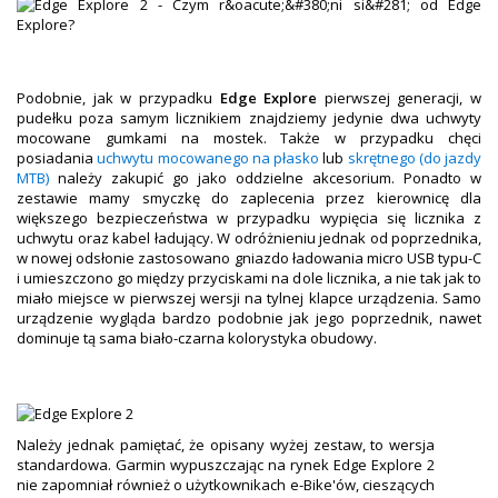
OBAKU DENMARK ZEGARKI
POLECANE PRODUKTY
+
PROMOCJE
Podobnie, jak w przypadku
Edge Explore
pierwszej generacji, w
pudełku poza samym licznikiem znajdziemy jedynie dwa uchwyty
+
OUTLET
mocowane gumkami na mostek. Także w przypadku chęci
posiadania
uchwytu mocowanego na płasko
lub
skrętnego (do jazdy
+
WYPRZEDAŻ
MTB)
należy zakupić go jako oddzielne akcesorium. Ponadto w
zestawie mamy smyczkę do zaplecenia przez kierownicę dla
większego bezpieczeństwa w przypadku wypięcia się licznika z
uchwytu oraz kabel ładujący. W odróżnieniu jednak od poprzednika,
w nowej odsłonie zastosowano gniazdo ładowania micro USB typu-C
i umieszczono go między przyciskami na dole licznika, a nie tak jak to
miało miejsce w pierwszej wersji na tylnej klapce urządzenia. Samo
urządzenie wygląda bardzo podobnie jak jego poprzednik, nawet
dominuje tą sama biało-czarna kolorystyka obudowy.
Należy jednak pamiętać, że opisany wyżej zestaw, to wersja
standardowa. Garmin wypuszczając na rynek Edge Explore 2
nie zapomniał również o użytkownikach e-Bike'ów, cieszących